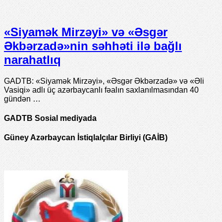
«Siyamək Mirzəyi» və «Əsgər
Əkbərzadə»nin səhhəti ilə bağlı
narahatlıq
GADTB: «Siyamək Mirzəyi», «Əsgər Əkbərzadə» və «Əli
Vasiqi» adlı üç azərbaycanlı fəalın saxlanılmasından 40
gündən …
GADTB Sosial mediyada
Güney Azərbaycan İstiqlalçılar Birliyi (GAİB)