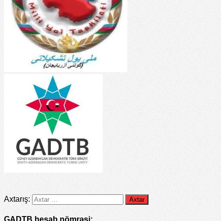
Axtarış:
GADTB hesab nömrəsi: