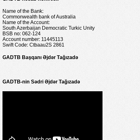
Name of the Bank:
Commonwealth bank of Australia
Name of the Account:
South Azerbaijan Democratic Turkic Unity
BSB no: 062-124
Account number: 11445113
Swift Code: Ctbaau2S 2861
GADTB Başqanı Əjdər Tağızadə
GADTB-nin Sədri Əjdər Tağızadə