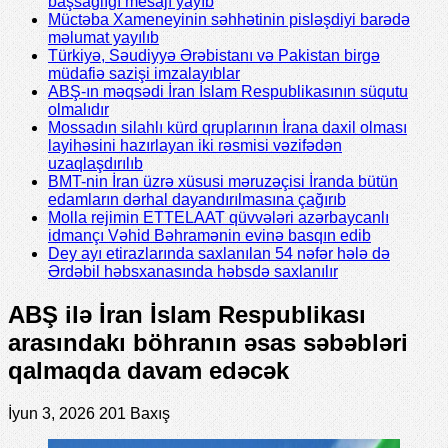
başsağlığı mesajı yayıb
Müctəba Xameneyinin səhhətinin pisləşdiyi barədə
məlumat yayılıb
Türkiyə, Səudiyyə Ərəbistanı və Pakistan birgə
müdafiə sazişi imzalayıblar
ABŞ-ın məqsədi İran İslam Respublikasının süqutu
olmalıdır
Mossadın silahlı kürd qruplarının İrana daxil olması
layihəsini hazırlayan iki rəsmisi vəzifədən
uzaqlaşdırılıb
BMT-nin İran üzrə xüsusi məruzəçisi İranda bütün
edamların dərhal dayandırılmasına çağırıb
Molla rejimin ETTELAAT qüvvələri azərbaycanlı
idmançı Vəhid Bəhramənin evinə basqın edib
Dey ayı etirazlarında saxlanılan 54 nəfər hələ də
Ərdəbil həbsxanasında həbsdə saxlanılır
ABŞ ilə İran İslam Respublikası
arasındakı böhranın əsas səbəbləri
qalmaqda davam edəcək
İyun 3, 2026
201 Baxış