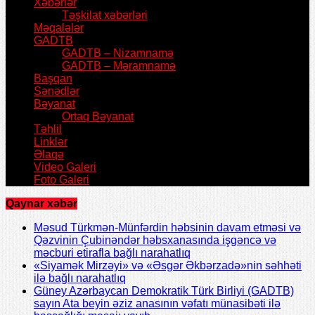
Xəbərlər
Təşkilat xəbərləri
Məqalələr
GADTB
GADTB – Nizamnamə
GADTB – Məramnamə
Başqan
Sənədlər
Bəyanat
Ortaq Bəyanat
Təhlil
Linklər
Əlaqə
Video Galeri
Foto Galeri
Qaynar xəbər
Məsud Türkmən-Münfərdin həbsinin davam etməsi və
Qəzvinin Çubinəndər həbsxanasında işgəncə və
məcburi etirafla bağlı narahatlıq
«Siyamək Mirzəyi» və «Əsgər Əkbərzadə»nin səhhəti
ilə bağlı narahatlıq
Güney Azərbaycan Demokratik Türk Birliyi (GADTB)
sayın Ata beyin əziz anasının vəfatı münasibəti ilə