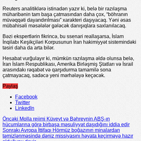
Reuters analitiklərə istinadən yazır ki, belə bir razılaşma
müharibənin tam başa çatmasından daha çox, “böhranın
müvəqqəti dayandırılması” xarakteri daşıyacaq. Yəni əsas
mübahisəli məsələlər gələcək danışıqlara saxlanılacaq.
Bəzi ekspertlərin fikrincə, bu ssenari reallaşarsa, İslam
İnqilabı Keşikçiləri Korpusunun İran hakimiyyət sistemindəki
təsiri daha da arta bilər.
Hesabat vurğulayır ki, mümkün razılaşma əldə olunsa belə,
İran İslam Respublikası, Amerika Birləşmiş Ştatları və İsrail
arasındakı rəqabət və qarşıdurma tamamilə sona
çatmayacaq, sadəcə yeni mərhələyə keçəcək.
Paylaş
Facebook
Twitter
LinkedIn
Öncəki
Molla rejimi Küveyt və Bəhreynin ABŞ-ın
hücumlarına görə birbaşa məsuliyyət daşıdığını iddia edir
Sonrakı
Avropa İttifaqı Hörmüz boğazının minalardan
təmizlənməsində dəniz missiyasını həyata keçirməyə hazır