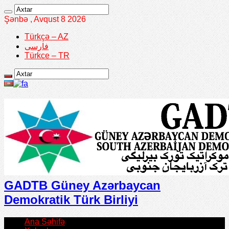
Şənbə , Avqust 8 2026
Türkçə – AZ
فارسی
Türkce – TR
GADTB Güney Azərbaycan
Demokratik Türk Birliyi
Ana Səhifə