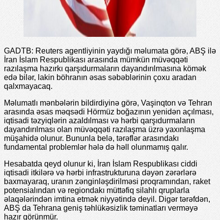
GADTB: Reuters agentliyinin yaydığı məlumata görə, ABŞ ilə
İran İslam Respublikası arasında mümkün müvəqqəti
razılaşma hazırkı qarşıdurmaların dayandırılmasına kömək
edə bilər, lakin böhranın əsas səbəblərinin çoxu aradan
qalxmayacaq.
Məlumatlı mənbələrin bildirdiyinə görə, Vaşinqton və Tehran
arasında əsas məqsədi Hörmüz boğazının yenidən açılması,
iqtisadi təzyiqlərin azaldılması və hərbi qarşıdurmaların
dayandırılması olan müvəqqəti razılaşma üzrə yaxınlaşma
müşahidə olunur. Bununla belə, tərəflər arasındakı
fundamental problemlər hələ də həll olunmamış qalır.
Hesabatda qeyd olunur ki, İran İslam Respublikası ciddi
iqtisadi itkilərə və hərbi infrastrukturuna dəyən zərərlərə
baxmayaraq, uranın zənginləşdirilməsi proqramından, raket
potensialından və regiondakı müttəfiq silahlı qruplarla
əlaqələrindən imtina etmək niyyətində deyil. Digər tərəfdən,
ABŞ da Tehrana geniş təhlükəsizlik təminatları verməyə
hazır görünmür.