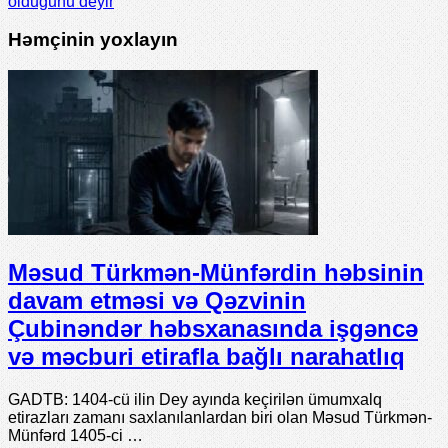
olduğunu deyir
Həmçinin yoxlayın
Məsud Türkmən-Münfərdin həbsinin
davam etməsi və Qəzvinin
Çubinəndər həbsxanasında işgəncə
və məcburi etirafla bağlı narahatlıq
GADTB: 1404-cü ilin Dey ayında keçirilən ümumxalq
etirazları zamanı saxlanılanlardan biri olan Məsud Türkmən-
Münfərd 1405-ci …