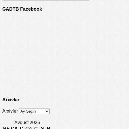
GADTB Facebook
Arxivlər
Arxivlər
Avqust 2026
BE
ÇA
Ç
CA
C
Ş
B