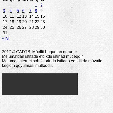
1
2
3
4
5
6
7
8
9
10
11
12
13
14
15
16
17
18
19
20
21
22
23
24
25
26
27
28
29
30
31
« İyl
2017 © GADTB, Müəllif hüquqları qorunur.
Məlumatdan istifadə etdikdə istinad mütləqdir.
Məlumat internet səhifələrində istifadə edildikdə müvafiq
keçidin qoyulması mütləqdir.