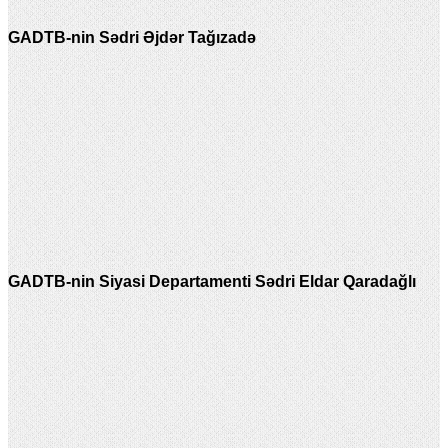
GADTB-nin Sədri Əjdər Tağızadə
GADTB-nin Siyasi Departamenti Sədri Eldar Qaradağlı