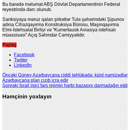
Bu barədə məlumat ABŞ Dövlət Departamentinin Federal
reyestrində dərc olunub.
Sanksiyaya məruz qalan şirkətlər Tula şəhərindəki Şipunov
adına Cihazqayırma Konstruksiya Bürosu, Maşınqayırma
Elmi-İstehsalat Birliyi və “Kumertausk Aviasiya istehsalı
müəssisəsi” Açıq Səhmdar Cəmiyyətidir.‍
Paylaş
Facebook
Twitter
LinkedIn
Öncəki
Güney Azərbaycana ciddi təhlükədə: kürd namizədlər
Azərbaycana plan cızıb icra edir
Sonrakı
İsrail irqçi fars rejimin hərbi bazasını darmadağın etdi
Həmçinin yoxlayın