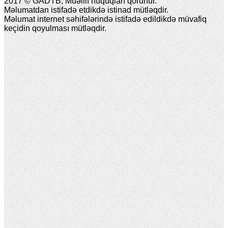
2017 © GADTB, Müəllif hüquqları qorunur.
Məlumatdan istifadə etdikdə istinad mütləqdir.
Məlumat internet səhifələrində istifadə edildikdə müvafiq
keçidin qoyulması mütləqdir.