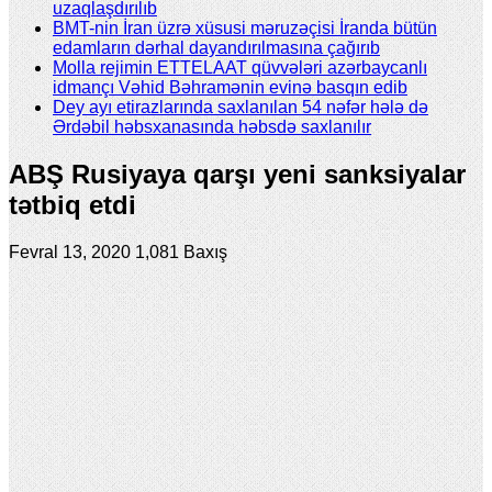
uzaqlaşdırılıb
BMT-nin İran üzrə xüsusi məruzəçisi İranda bütün
edamların dərhal dayandırılmasına çağırıb
Molla rejimin ETTELAAT qüvvələri azərbaycanlı
idmançı Vəhid Bəhramənin evinə basqın edib
Dey ayı etirazlarında saxlanılan 54 nəfər hələ də
Ərdəbil həbsxanasında həbsdə saxlanılır
ABŞ Rusiyaya qarşı yeni sanksiyalar
tətbiq etdi
Fevral 13, 2020
1,081 Baxış