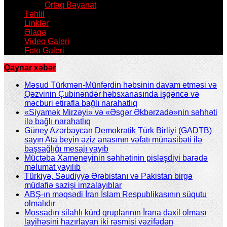
Ortaq Bəyanat
Təhlil
Linklər
Əlaqə
Video Galeri
Foto Galeri
Qaynar xəbər
Məsud Türkmən-Münfərdin həbsinin davam etməsi və
Qəzvinin Çubinəndər həbsxanasında işgəncə və
məcburi etirafla bağlı narahatlıq
«Siyamək Mirzəyi» və «Əsgər Əkbərzadə»nin səhhəti
ilə bağlı narahatlıq
Güney Azərbaycan Demokratik Türk Birliyi (GADTB)
sayın Ata beyin əziz anasının vəfatı münasibəti ilə
başsağlığı mesajı yayıb
Müctəba Xameneyinin səhhətinin pisləşdiyi barədə
məlumat yayılıb
Türkiyə, Səudiyyə Ərəbistanı və Pakistan birgə
müdafiə sazişi imzalayıblar
ABŞ-ın məqsədi İran İslam Respublikasının süqutu
olmalıdır
Mossadın silahlı kürd qruplarının İrana daxil olması
layihəsini hazırlayan iki rəsmisi vəzifədən