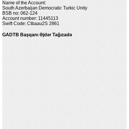
Name of the Account:
South Azerbaijan Democratic Turkic Unity
BSB no: 062-124
Account number: 11445113
Swift Code: Ctbaau2S 2861
GADTB Başqanı Əjdər Tağızadə