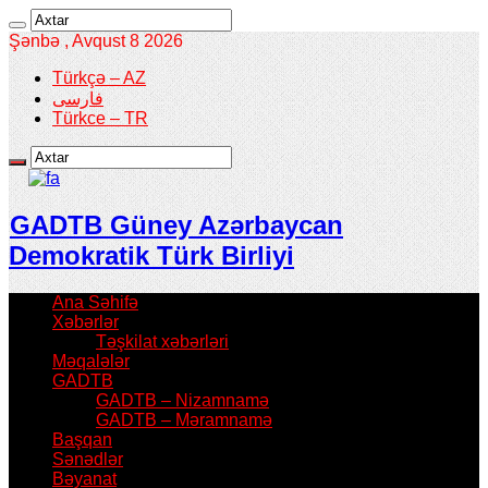
Şənbə , Avqust 8 2026
Türkçə – AZ
فارسی
Türkce – TR
GADTB Güney Azərbaycan
Demokratik Türk Birliyi
Ana Səhifə
Xəbərlər
Təşkilat xəbərləri
Məqalələr
GADTB
GADTB – Nizamnamə
GADTB – Məramnamə
Başqan
Sənədlər
Bəyanat