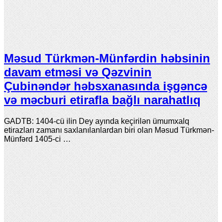
Məsud Türkmən-Münfərdin həbsinin
davam etməsi və Qəzvinin
Çubinəndər həbsxanasında işgəncə
və məcburi etirafla bağlı narahatlıq
GADTB: 1404-cü ilin Dey ayında keçirilən ümumxalq
etirazları zamanı saxlanılanlardan biri olan Məsud Türkmən-
Münfərd 1405-ci …