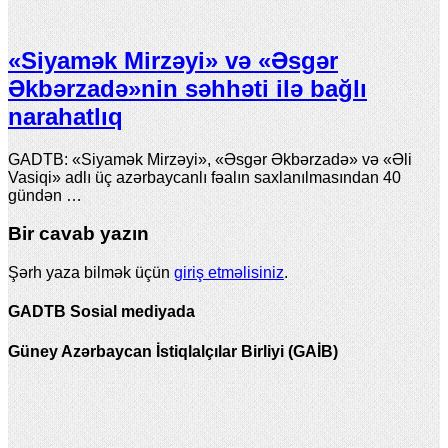
«Siyamək Mirzəyi» və «Əsgər
Əkbərzadə»nin səhhəti ilə bağlı
narahatlıq
GADTB: «Siyamək Mirzəyi», «Əsgər Əkbərzadə» və «Əli
Vasiqi» adlı üç azərbaycanlı fəalın saxlanılmasından 40
gündən …
Bir cavab yazın
Şərh yaza bilmək üçün
giriş etməlisiniz
.
GADTB Sosial mediyada
Güney Azərbaycan İstiqlalçılar Birliyi (GAİB)