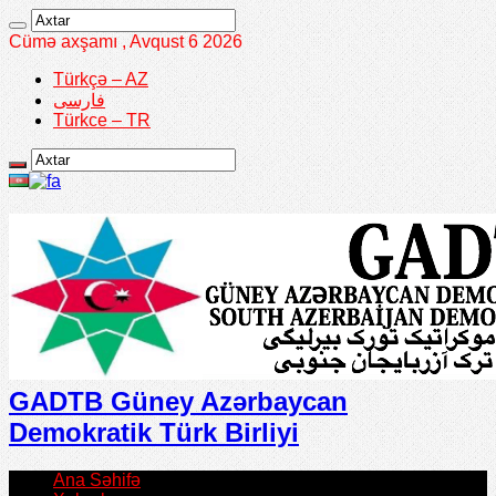
Cümə axşamı , Avqust 6 2026
Türkçə – AZ
فارسی
Türkce – TR
GADTB Güney Azərbaycan
Demokratik Türk Birliyi
Ana Səhifə