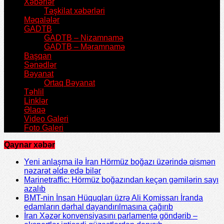
Xəbərlər
Təşkilat xəbərləri
Məqalələr
GADTB
GADTB – Nizamnamə
GADTB – Məramnamə
Başqan
Sənədlər
Bəyanat
Ortaq Bəyanat
Təhlil
Linklər
Əlaqə
Video Galeri
Foto Galeri
Qaynar xəbər
Yeni anlaşma ilə İran Hörmüz boğazı üzərində qismən
nəzarət əldə edə bilər
Marinetraffic: Hörmüz boğazından keçən gəmilərin sayı
azalıb
BMT-nin İnsan Hüquqları üzrə Ali Komissarı İranda
edamların dərhal dayandırılmasına çağırıb
İran Xəzər konvensiyasını parlamentə göndərib –