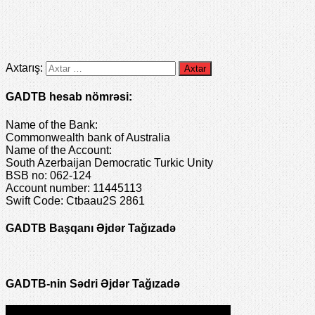
Axtarış:
GADTB hesab nömrəsi:
Name of the Bank:
Commonwealth bank of Australia
Name of the Account:
South Azerbaijan Democratic Turkic Unity
BSB no: 062-124
Account number: 11445113
Swift Code: Ctbaau2S 2861
GADTB Başqanı Əjdər Tağızadə
GADTB-nin Sədri Əjdər Tağızadə