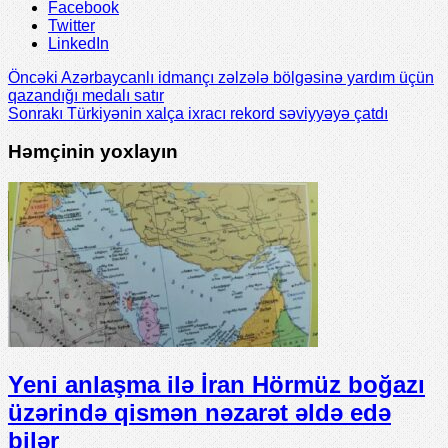
Facebook
Twitter
LinkedIn
Öncəki
Azərbaycanlı idmançı zəlzələ bölgəsinə yardım üçün
qazandığı medalı satır
Sonrakı
Türkiyənin xalça ixracı rekord səviyyəyə çatdı
Həmçinin yoxlayın
Yeni anlaşma ilə İran Hörmüz boğazı
üzərində qismən nəzarət əldə edə
bilər