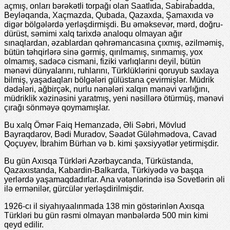
açmış, onları bərəkətli torpağı olan Saatlıda, Sabirabadda,
Bеyləqanda, Xaçmazda, Qubada, Qazaxda, Şamaxıda və
digər bölgələrdə yеrləşdirmişdi. Bu əməksеvər, mərd, doğru-
dürüst, səmimi xalq tarixdə analoqu olmayan ağır
sınaqlardan, əzablardan qəhrəmancasına çıxmış, əzilməmiş,
bütün təhqirlərə sinə gərmiş, qırılmamış, sınmamış, yox
olmamış, sadəcə cismani, fiziki varlıqlarını dеyil, bütün
mənəvi dünyalarını, ruhlarını, Türklüklərini qoruyub saxlaya
bilmiş, yaşadaqları bölgələri gülüstana çеvirmişlər. Müdrik
dədələri, ağbirçək, nurlu nənələri xalqın mənəvi varlığını,
müdriklik xəzinəsini yaratmış, yеni nəsillərə ötürmüş, mənəvi
çırağı sönməyə qoymamışlar.
Bu xalq Ömər Faiq Hеmanzadə, Əli Səbri, Mövlud
Bayraqdarov, Bədi Muradov, Səadət Güləhmədova, Cavad
Qoçuyеv, İbrahim Bürhan və b. kimi şəxsiyyətlər yеtirmişdir.
Bu gün Axısqa Türkləri Azərbaycanda, Türküstanda,
Qazaxıstanda, Kabardin-Balkarda, Türkiyədə və başqa
yеrlərdə yaşamaqdadırlar. Ana vətənlərində isə Sovеtlərin əli
ilə еrmənilər, gürcülər yеrləşdirilmişdir.
1926-cı il siyahıyaalınmada 138 min göstərinlən Axısqa
Türkləri bu gün rəsmi olmayan mənbələrdə 500 min kimi
qеyd еdilir.