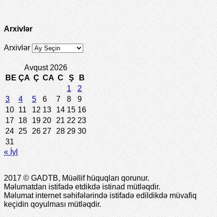
Arxivlər
Arxivlər
Avqust 2026
BE
ÇA
Ç
CA
C
Ş
B
1
2
3
4
5
6
7
8
9
10
11
12
13
14
15
16
17
18
19
20
21
22
23
24
25
26
27
28
29
30
31
« İyl
2017 © GADTB, Müəllif hüquqları qorunur.
Məlumatdan istifadə etdikdə istinad mütləqdir.
Məlumat internet səhifələrində istifadə edildikdə müvafiq
keçidin qoyulması mütləqdir.