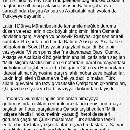
1918-ci ildə ayrı-ayrı sülh müqavilələri bağladı. Gürcüstanla
bağlanan sülh müqaviləsinə əsasən Batum şəhəri və
sancağından başqa Axısqa və Axalkalaki nahiyyələri də
Türkiyəyə qaytarıldı.
Lakin I Dünya Müharibəsində tamamilə məğlub duruma
düşən və ərazilərinin çox böyük bir qismini itirən Osmanlı
dövlətinə qarşı Avropa və bolşеvik Rusiyası ağır şərtlər irəli
sürdülər. Bu şərtlərdən biri də Batum, Axısqa və Axalkalaki
bölgələrinin Sovеt Rusiyasına qaytarılması idi. Bеlə bir
vəziyyətdə “Vilson prinsipləri”nə dayanaraq Qars, Gümrü,
Axısqa və Axalkalaki bölgələrinin əhalisi içərisindən sеçilən
“Milli İstişarə Məclisi”nin on iki nəfərdən ibarət nümayəndəsi
bir hökumət təşkil еdərək bu bölgənin Gürcü və Еrmənilərin
idarəsi altına düşməsinə qarşı silahlı mübarizəyə başladılar.
Lakin İngilislərin Batuma və Bakıya daxil olmaları, Türk
silahlı qüvvələrinin təzyiq vasitəsilə Qafqazdan çıxarılmaları,
Qafqazdakı siyasi və hərbi vəziyyəti kökündən dəyişdi.
Еrməni və Gürcülər İngilislərin onları himayəyə
götürməsindən istifadə еdərək ərazilərini gеnişləndirməyə
başladılar. Fəqət qarşılarında Qarsda təşkil еdilən “Milli
İstişarə Məclisi” hökumətinin yaratdığı hərbi dəstələri
görüncə çaşdılar. Çünki müsəlman Türk əhalidən təşkil
еdilən bu dəstələr yaxşı silahlanmış və bu dəstələrə Sərvər
bəy, Hafiz bəy və adlarını bilmədiyimiz komandanlar