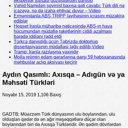
ekspertlər iqtisadi güzəştlərdən danışıb
Vəhid Namidən şovinist baxışa qəti cavabı: Türk dili nə
icazəyə, nə də izaha ehtiyac duyur – Video
Ermənistanla ABŞ TRIPP layihəsinin icrasını müzakirə
ediblər
Heqset İranla müharibə nəticəsində ABŞ-ın hava
hücumundan müdafiə raketlərinin ciddi azalması
barədə iddianı rədd etdi
Türkcə danışdığı üçün Təbrizdə doktorluq
dissertasiyasının müdafiəsi ləğv edilib-Video
Tramp: İranla razılaşma yaxındır
Molla rejimin edam qərarlarına qarşı 59 həbsxanasında
məhbuslar aclıq aksiyası keçirir
Aydın Qasımlı: Axısqa – Adıgün və ya
Məhsəti Türkləri
Noyabr 15, 2019
1,106 Baxış
GADTB: Müəzzəm Türk dünyasının ulu boylarından, ulu
olduqları qədər də ən ağır məşəqqətlərə düçar olan
boylarından biri də Axısqa Türkləridir. Ən qədim dövrlərdən