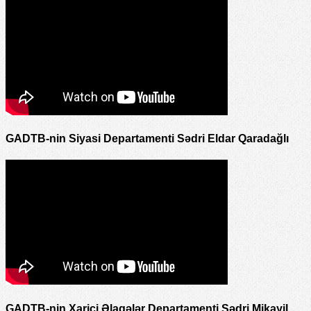
GADTB-nin Siyasi Departamenti Sədri Eldar Qaradağlı
GADTB-nin Xarici Əlaqələr Departamenti Sədri Mikayil