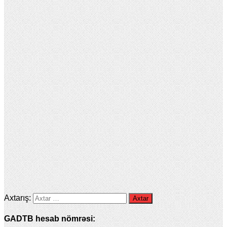
Axtarış:
GADTB hesab nömrəsi: