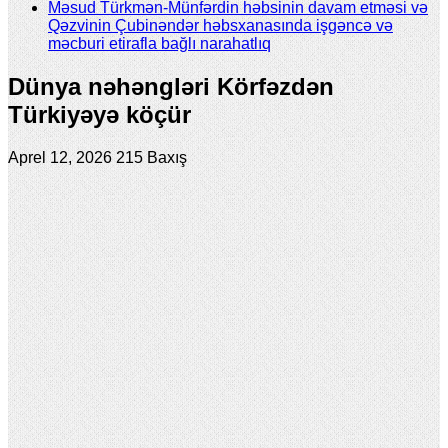
Məsud Türkmən-Münfərdin həbsinin davam etməsi və
Qəzvinin Çubinəndər həbsxanasında işgəncə və
məcburi etirafla bağlı narahatlıq
Dünya nəhəngləri Körfəzdən
Türkiyəyə köçür
Aprel 12, 2026
215 Baxış