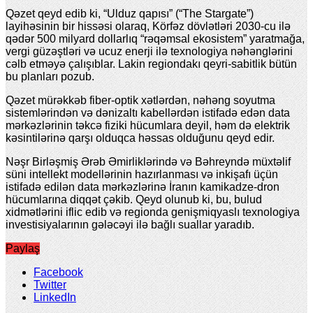
Qəzet qeyd edib ki, “Ulduz qapısı” (“The Stargate”)
layihəsinin bir hissəsi olaraq, Körfəz dövlətləri 2030-cu ilə
qədər 500 milyard dollarlıq “rəqəmsal ekosistem” yaratmağa,
vergi güzəştləri və ucuz enerji ilə texnologiya nəhənglərini
cəlb etməyə çalışıblar. Lakin regiondakı qeyri-sabitlik bütün
bu planları pozub.
Qəzet mürəkkəb fiber-optik xətlərdən, nəhəng soyutma
sistemlərindən və dənizaltı kabellərdən istifadə edən data
mərkəzlərinin təkcə fiziki hücumlara deyil, həm də elektrik
kəsintilərinə qarşı olduqca həssas olduğunu qeyd edir.
Nəşr Birləşmiş Ərəb Əmirliklərində və Bəhreyndə müxtəlif
süni intellekt modellərinin hazırlanması və inkişafı üçün
istifadə edilən data mərkəzlərinə İranın kamikadze-dron
hücumlarına diqqət çəkib. Qeyd olunub ki, bu, bulud
xidmətlərini iflic edib və regionda genişmiqyaslı texnologiya
investisiyalarının gələcəyi ilə bağlı suallar yaradıb.
Paylaş
Facebook
Twitter
LinkedIn