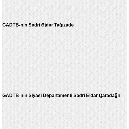
GADTB-nin Sədri Əjdər Tağızadə
GADTB-nin Siyasi Departamenti Sədri Eldar Qaradağlı