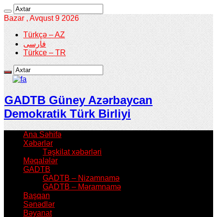
Bazar , Avqust 9 2026
Türkçə – AZ
فارسی
Türkce – TR
GADTB Güney Azərbaycan
Demokratik Türk Birliyi
Ana Səhifə
Xəbərlər
Təşkilat xəbərləri
Məqalələr
GADTB
GADTB – Nizamnamə
GADTB – Məramnamə
Başqan
Sənədlər
Bəyanat