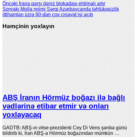
Öncəki
İrana qarşı dəniz blokadası ehtimalı artır
Sonrakı
Molla rejimi Şərqi Azərbaycanda təhlükəsizlik
ittihamları üzrə 60-dan çox cinayət işi açıb
Həmçinin yoxlayın
ABŞ İranın Hörmüz boğazı ilə bağlı
vədlərinə etibar etmir və onları
yoxlayacaq
GADTB: ABŞ-ın vitse-prezidenti Cey Di Vens şənbə günü
bildirib ki, İran ABŞ-a Hörmüz boğazından mümkün …