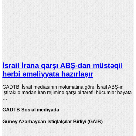
İsrail İrana qarşı ABŞ-dan müstəqil
hərbi əməliyyata hazırlaşır
GADTB: İsrail mediasının məlumatına görə, İsrail ABŞ-ın
iştirakı olmadan İran rejiminə qarşı birtərəfli hücumlar həyata
…
GADTB Sosial mediyada
Güney Azərbaycan İstiqlalçılar Birliyi (GAİB)