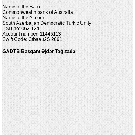
Name of the Bank:
Commonwealth bank of Australia
Name of the Account:
South Azerbaijan Democratic Turkic Unity
BSB no: 062-124
Account number: 11445113
Swift Code: Ctbaau2S 2861
GADTB Başqanı Əjdər Tağızadə