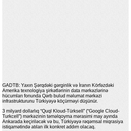
GADTB: Yaxın Şərqdəki gərginlik və İranın Körfəzdəki
Amerika texnologiya şirkətlərinin data mərkəzlərinə
hücumları fonunda Qərb bulud məlumat mərkəzi
infrastrukturunu Türkiyəyə köçürməyi düşünür.
3 milyard dollarlıq “Quql Kloud-Türksell” (“Google Cloud-
Turkcell”) mərkəzinin təməlqoyma mərasimi may ayında
Ankarada keçiriləcək və bu, Türkiyəyə rəqəmsal miqrasiya
istiqamətində atılan ilk konkret addım olacaq.