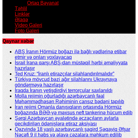
Ortaq Bəyanat
Təhlil
Linklər
Əlaqə
Video Galeri
Foto Galeri
Qaynar xəbər
ABŞ İranın Hörmüz boğazı ilə bağlı vədlərinə etibar
etmir və onları yoxlayacaq
İsrail İrana qarşı ABŞ-dan müstəqil hərbi əməliyyata
hazırlaşır
Ted Kruz: “İranlı etirazçılar silahlandırılmalıdır”
Türkiyə mövcud bəzi ağır silahlarını Ukraynaya
göndərməyə hazırlaşır
İraqda İranın yetişdirdiyi terrorçular saxlanıldı
Molla rejimin oğurladığı azərbaycanlı fəal
Məhəmmədhəsən Rəhiminin cansız bədəni tapılıb
İran rejimi Omanla danışıqların ortasında Hörmüz
boğazında BƏƏ-yə məxsus neft tankerinə hücum edib
Şərqi Azərbaycan əyalətində əczaçıların aylarla
gecikdirilən ödənişlərə etiraz aksiyası
Qəzvində 18 yaşlı azərbaycanlı şagird Şəqayiq Əfşar
Nəcəfi 9 il həbs və əlavə cəzalara məhkum edilib