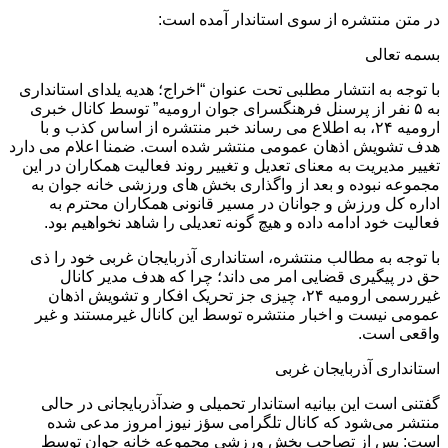
در متن منتشره از سوی استاندار آمده است:
بسمه تعالی
با توجه به انتشار مطلبی تحت عنوان “اخراج؛ هدیه یلدای استانداری
به ۵ نفر از پرسنل فرهنگسرای جوان ارومیه” توسط کانال خبری
ارومیه ۲۴، به اطلاع می رساند خبر منتشره از اساس کذب و با
هدف تشویش اذهان عمومی منتشر شده است. ضمنا اعلام می دارد
تغییر مدیریت به معنای تعدیل و تغییر روند فعالیت همکاران در این
مجموعه نبوده و بعد از واگذاری بخش های ورزشی خانه جوان به
اداره کل ورزش و جوانان در مسیر قانونی همکاران محترم به
فعالیت خود ادامه داده و هیچ گونه تعدیلی را شاهد نخواهیم بود.
با توجه به مطالب منتشره، استانداری آذربایجان غربی خود را ذی
حق در پیگیری قضایی امر می داند؛ چرا که هدف مدیر کانال
غیررسمی ارومیه ۲۴، چیزی جز تحریک افکار و تشویش اذهان
عمومی نیست و اخبار منتشره توسط این کانال غیرمستند و غیر
واقعی است.
استانداری آذربایجان غربی
گفتنی است این بیانیه استاندار تحمیلی و ضدآذربایجانی در حالی
منتشر می‌شود که کانال تلگرامی سؤز نیوز امروز مدعی شده
است: پس از تصاحب بخش ورزشی مجموعه خانه جوان توسط