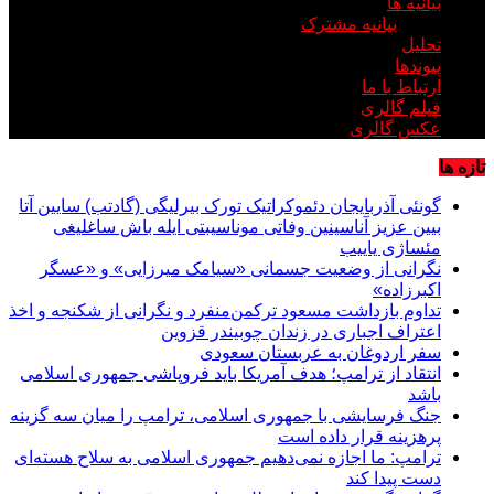
بیانیه ها
بیانیه مشترک
تحلیل
پیوندها
ارتباط با ما
فیلم گالری
عکس گالری
تازه ها
گونئی آذربایجان دئموکراتیک تورک بیرلیگی (گادتب) سایین آتا
بیین عزیز آناسینین وفاتی موناسیبتی ایله باش ساغلیغی
مئساژی یاییب
نگرانی از وضعیت جسمانی «سیامک میرزایی» و «عسگر
اکبرزاده»
تداوم بازداشت مسعود ترکمن‌منفرد و نگرانی از شکنجه و اخذ
اعتراف اجباری در زندان چوبیندر قزوین
سفر اردوغان به عربستان‌ سعودی
انتقاد از ترامپ؛ هدف آمریکا باید فروپاشی جمهوری اسلامی
باشد
جنگ فرسایشی با جمهوری اسلامی، ترامپ را میان سه گزینه
پرهزینه قرار داده است
ترامپ: ما اجازه نمی‌دهیم جمهوری اسلامی به سلاح هسته‌ای
دست پیدا کند