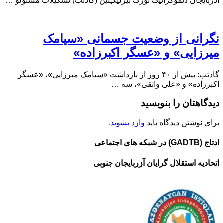
آذربایجان دئموکراتیک تورک بیرلیگینین (گادتب) تشکیلات مسئولو …
نگرانی از وضعیت جسمانی «سیامک
میرزایی» و «عسگر اکبرزاده»
گادتب: بیش از ۴۰ روز از بازداشت «سیامک میرزایی»، «عسگر
اکبرزاده» و «علی واثقی»، سه …
دیدگاهتان را بنویسید
برای نوشتن دیدگاه باید
وارد بشوید
.
ادتاج (GADTB) در شبکه های اجتماعی
اتحادیه استقلال گرایان آزربایجان جنوبی