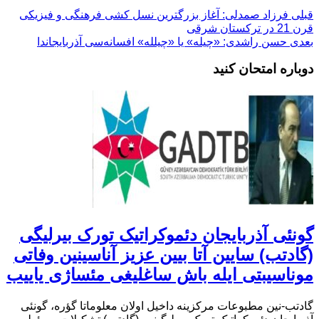
قبلی
فرزاد صمدلی: آغاز بزرگترین نسل کشی فرهنگی و فیزیکی
قرن 21 در ترکستان شرقی
بعدی
حسن راشدی: «چیله» یا «چیلله» افسانه‌سی آذربایجاندا
دوباره امتحان کنید
گونئی آذربایجان دئموکراتیک تورک بیرلیگی
(گادتب) سایین آتا بیین عزیز آناسینین وفاتی
موناسیبتی ایله باش ساغلیغی مئساژی یاییب
گادتب-نین مطبوعات مرکزینه داخیل اولان معلوماتا گؤره، گونئی