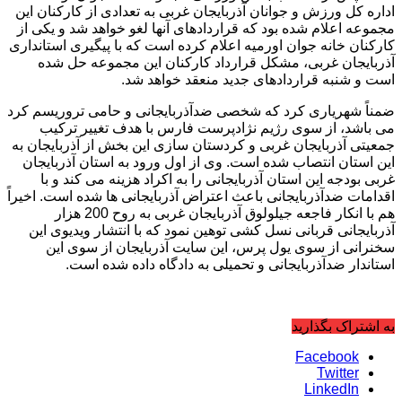
اداره کل ورزش و جوانان آذربایجان غربی به تعدادی از کارکنان این
مجموعه اعلام شده بود که قراردادهای آنها لغو خواهد شد و یکی از
کارکنان خانه جوان اورمیه اعلام کرده است که با پیگیری استانداری
آذربایجان غربی، مشکل قرارداد کارکنان این مجموعه حل شده
است و شنبه قراردادهای جدید منعقد خواهد شد.
ضمناً شهریاری کرد که شخصی ضدآذربایجانی و حامی تروریسم کرد
می باشد، از سوی رژیم نژادپرست فارس با هدف تغییر ترکیب
جمعیتی آذربایجان غربی و کردستان سازی این بخش از آذربایجان به
این استان انتصاب شده است. وی از اول ورود به استان آذربایجان
غربی بودجه این استان آذربایجانی را به اکراد هزینه می کند و با
اقدامات ضدآذربایجانی باعث اعتراض آذربایجانی ها شده است. اخیراً
هم با انکار فاجعه جیلولوق آذربایجان غربی به روح 200 هزار
آذربایجانی قربانی نسل کشی توهین نمود که با انتشار ویدیوی این
سخنرانی از سوی یول پرس، این سایت آذربایجان از سوی این
استاندار ضدآذربایجانی و تحمیلی به دادگاه داده شده است.
به اشتراک بگذارید
Facebook
Twitter
LinkedIn