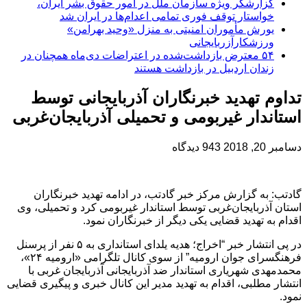
گزارشگر ویژه سازمان ملل در امور حقوق بشر ایران،
خواستار توقف فوری تمامی اعدام‌ها در ایران شد
یورش مأموران امنیتی به منزل «وحید بهرامن»
ورزشکارآزربایجانی
۵۴ معترض بازداشت‌شده در اعتراضات دی‌ماه همچنان در
زندان اردبیل در بازداشت هستند
تداوم تهدید خبرنگاران آذربایجانی توسط
استاندار غیربومی و تحمیلی آذربایجان‌غربی
دسامبر 20, 2018
943 دیدگاه
گادتب: به گزارش مرکز خبر گادتب، در ادامه تهدید خبرنگاران
استان آذربایجان‌غربی توسط استاندار غیربومی کرد و تحمیلی، وی
اقدام به تهدید قضایی یکی دیگر از خبرنگاران نمود.
در پی انتشار خبر “اخراج؛ هدیه یلدای استانداری به ۵ نفر از پرسنل
فرهنگسرای جوان ارومیه” از سوی کانال تلگرامی «ارومیه ۲۴»،
محمدمهدی شهریاری استاندار ضد آذربایجانی آذربایجان غربی با
انتشار مطلبی، اقدام به تهدید مدیر این کانال خبری و پیگیری قضایی
نمود.