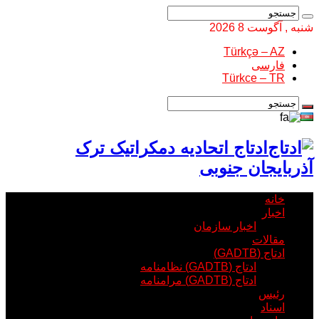
شنبه , آگوست 8 2026
Türkçə – AZ
فارسی
Türkce – TR
ادتاج اتحادیه دمکراتیک ترک
آذربایجان جنوبی
خانه
اخبار
اخبار سازمان
مقالات
ادتاج (GADTB)
ادتاج (GADTB) نظامنامه
ادتاج (GADTB) مرامنامه
رئیس
اسناد