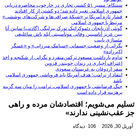
سنتکام: مسیر ۵۱ کشتی تجاری در چارچوب محاصره دریایی
جمهوری اسلامی تغییر داده شد؛ دو کشتی از کار افتادند
فشار تازه آمریکا بر «شبکۀ صرافی‌ها و شرکت‌های پوششی»
مرتبط با جمهوری اسلامی
گونئی آذربایجان دئموکراتیک تورک بیرلیگی (گادتب) سایین آتا
بیین عزیز آناسینین وفاتی موناسیبتی ایله باش ساغلیغی
مئساژی یاییب
نگرانی از وضعیت جسمانی «سیامک میرزایی» و «عسگر
اکبرزاده»
تداوم بازداشت مسعود ترکمن‌منفرد و نگرانی از شکنجه و اخذ
اعتراف اجباری در زندان چوبیندر قزوین
سفر اردوغان به عربستان‌ سعودی
انتقاد از ترامپ؛ هدف آمریکا باید فروپاشی جمهوری اسلامی
باشد
جنگ فرسایشی با جمهوری اسلامی، ترامپ را میان سه گزینه
پرهزینه قرار داده است
تسلیم می‌شویم؛ اقتصادشان مرده و راهی
جز عقب‌نشینی ندارند»
آوریل 30, 2026
106 دیدگاه