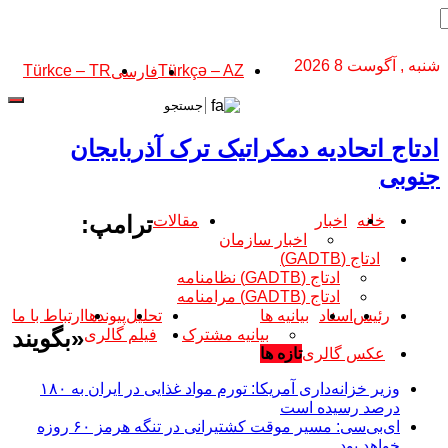
شنبه , آگوست 8 2026
Türkce – TR
Türkçə – AZ
فارسی
ادتاج اتحادیه دمکراتیک ترک آذربایجان
جنوبی
ترامپ:
خانه
اخبار
مقالات
اخبار سازمان
ادتاج (GADTB)
ادتاج (GADTB) نظامنامه
ادتاج (GADTB) مرامنامه
رئیس
اسناد
بیانیه ها
تحلیل
پیوندها
ارتباط با ما
«بگویند
بیانیه مشترک
فیلم گالری
عکس گالری
تازه ها
وزیر خزانه‌داری آمریکا: تورم مواد غذایی در ایران به ۱۸۰
درصد رسیده است
ای‌بی‌سی: مسیر موقت کشتیرانی در تنگه هرمز ۶۰ روزه
خواهد بود