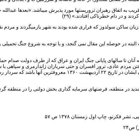
ب به اتفاق رهبران تروریستها مورد پذیرش میباشد. «بعدها عبدالله
د و در دام خطرناکی افتادند.» (۲۹)
بان ساکن سولدوز که فراری شده بودند به شهر بازمیگردند و مردم نقد
که آنان تا سالهای پایانی جنگ ایران و عراق که از طرف دولت صدام 
رفتن مردم عادی، ترور افسران و حتی سربازان ژاندارمری و سپاهی با 
ژاندارمری و سپاهیان مستقر در سه راهی دُرُ له (دارلک) و مثله نمودن
 شدید در منطقه، فرصتهای سرمایه گذاری بخش دولتی را در منطقه گرفت