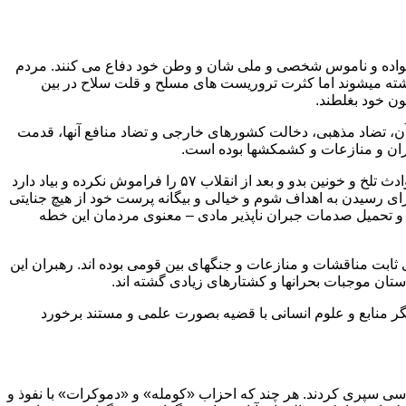
 خانواده و ناموس شخصی و ملی شان و وطن خود دفاع می کنند. مردم
ن کشته میشوند اما کثرت تروریست های مسلح و قلت سلاح در بین
ون خود بغلطند.
ن، تضاد مذهبی، دخالت کشورهای خارجی و تضاد منافع آنها، قدمت
بحران و منازعات و کشمکشها بوده است.
حافظه تاریخی مردمان این دیار هنوز ایام و روزهای سخت و سیاه و خونین دوران شیخ عبیدالله شمزینانی، سیمیتقو، جیلوها و ارامنه و نیز حوادث تلخ و خونین بدو و بعد از انقلاب ۵۷ را فراموش نکرده و بیاد دارد
برای رسیدن به اهداف شوم و خیالی و بیگانه پرست خود از هیچ جنایتی
 و تحمیل صدمات جبران ناپذیر مادی – معنوی مردمان این خطه
بت مناقشات و منازعات و جنگهای بین قومی بوده اند. رهبران این
ستان موجبات بحرانها و کشتارهای زیادی گشته اند.
دیگر منابع و علوم انسانی با قضیه بصورت علمی و مستند برخورد
ی سپری کردند. هر چند که احزاب «کومله» و «دموکرات» با نفوذ و