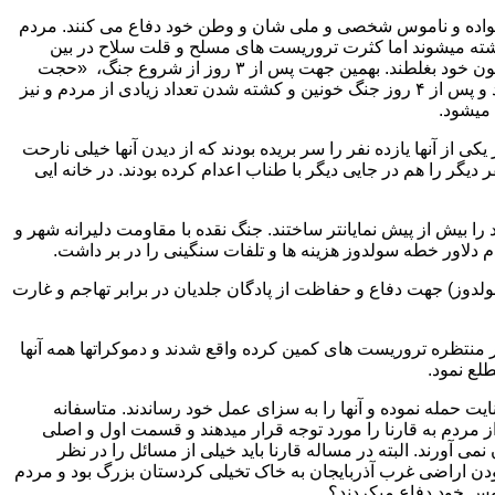
 خانواده و ناموس شخصی و ملی شان و وطن خود دفاع می کنند. مردم
ن کشته میشوند اما کثرت تروریست های مسلح و قلت سلاح در بین
مردم باعث میشود که تعداد زیادی از زنان و کودکان و مردم بیگناه و مظلوم نقده قربانی آرزوهای تخیلی دموکرات های افراطی شده و در خون خود بغلطند. بهمین جهت پس از ۳ روز از شروع جنگ، «حجت
الاسلام حسنی» پس از دادن یک اطلاعیه رادیویی و دعوت از مردم جهت دفع فتنه تروریستها، به همراه نیروهای مردمی وارد سولدوز میشوند و پس از ۴ روز جنگ خونین و کشته شدن تعداد زیادی از مردم و نیز
 میشود.
از آنها یازده نفر را سر بریده بودند که از دیدن آنها خیلی نارحت
لا سر دخترک ۳ ساله ایی را بریده بودند و با سه سیخ به سینه مادر ۲۳ ساله اش چسبانده بودند. پیرمرد و پیرزن هم بین آنها بود. ۲۲ نفر دیگر را هم در جایی دیگر با طناب اعدام کرده بودند. در خانه ایی
را بیش از پیش نمایانتر ساختند. جنگ نقده با مقاومت دلیرانه شهر و
م دلاور خطه سولدوز هزینه ها و تلفات سنگینی را در بر داشت.
لدوز) جهت دفاع و حفاظت از پادگان جلدیان در برابر تهاجم و غارت
 غیر منتظره تروریست های کمین کرده واقع شدند و دموکراتها همه آنها
لع نمود.
یت حمله نموده و آنها را به سزای عمل خود رساندند. متاسفانه
مردم به قارنا را مورد توجه قرار میدهند و قسمت اول و اصلی
را اصلا بزبان نمی آورند. البته در مساله قارنا باید خیلی از مسائل را در نظر
ن اراضی غرب آذربایجان به خاک تخیلی کردستان بزرگ بود و مردم
موس خود دفاع میکردند؟