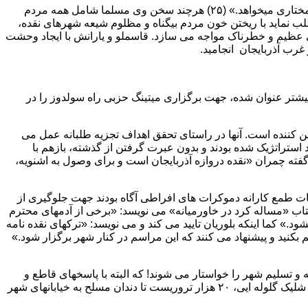
پس از جریانات پادگان مهاباد و درست یکماه پس از انقلاب ۵۷، قاسملو خواست و اهداف دموکرات را چنین بیان میکند: «خلق کرد فقط خودمختاری میخواهد.» (۲۵) هرچند سخن وی مسلما شامل همه مردم
لب نماید با ریختن خون مردم بیگناه و مظلوم شیعه شهرهای نقده،
ی عظیم و خطرناک مواجه می سازد. قاسملو و یارانش با ایجاد وحشت
غرب آذربایجان انجامید.
 بیشتر عنوان شده، جهت برگزاری میتینگ حزبی راه سولدوز را در
ن کننده است. آنها در راستای تحقق اهداف تجزیه طلبانه عمل می
د استراتژیک شده بودند و بدون عبرت گرفتن از گذشته، بازهم با
گفته چمران «نقده دروازه آذربایجان است و برای وصول به اشنویه،
ت طمع کارانه دموکرات های افراطی آگاه بودند جهت جلوگیری از
ب «مساله کرد در خاورمیانه» می نویسد: «برخی از آدمهای محترم
ود.» کما اینکه بلوریان تایید می کند و می نویسد: «ترکهای نقده نامه
بکنید و پیشنهاد می کنند که این مراسم در کنار شهر برگزار شود.»
و تسلیم شهر را خواستار می شوند! که البته با پاسخهای قاطع و
شجاعانه ریش سفیدان شهر مواجه می شوند. به هر روی دموکرات وارد نقده شده و در استادیوم ورزشی شهر جمع میگردند. در این هنگام با شلیک گلوله ایی، ۲۰ هزار تروریست تا دندان مسلح به خیابانهای شهر