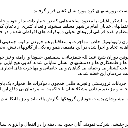
ه لشکر یاغیان، با معدود اسلحه هایی که در اختیار داشتند از خود و
اختمانهای خیابان امام بر شهر مسلط میشوند و تعداد کثیری از یاغیا
و مظلوم نقده قربانی آرزوهای تخیلی دموکرات های افراطی شده و در خ
ون ژئوپولوتیک خاص، مهاجرت و متعاقبا برهم خوردن ترکیب جمعیتی آ
انه اتخاذ و اجرا شده در این منطقه، همواره یکی از کانونهای تنش، 
 ها و طمعکاری ها و ددمنشیهای انسان نمایانی شدند که بی هیچ ابایی 
اعث کشتار بی رحمانه بی گناهان و بی خانمانی و مهاجرت های اجباری
مت مردمان این خطه شدند.
نات تروریستی و تجزیه طلبی همچون دموکرات ها، همواره یک پای ثا
انه و نیز تعمیم دادن مشکلاتشان با حاکمیت به مردمان بی دفاع این ا
که بیشترشان بدست خود این گروهکها نگارش یافته اند و نیز با اتکا به 
جنبشی شرکت نمودند. آنان حدود سی دهه را در انفعال و انزوای سیاس