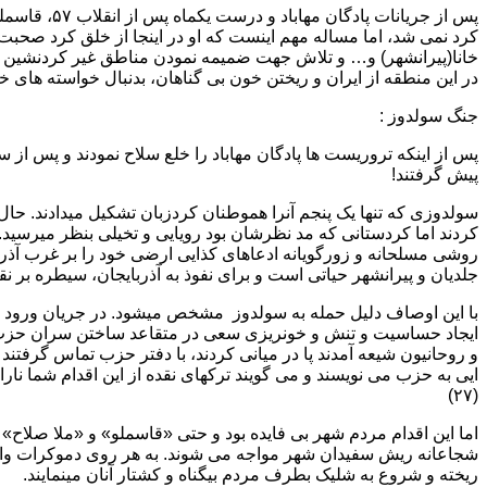
کرد نمی شد، اما مساله مهم اینست که او در اینجا از خلق کرد صحبت 
خانا(پیرانشهر) و… و تلاش جهت ضمیمه نمودن مناطق غیر کردنشین به
در این منطقه از ایران و ریختن خون بی گناهان، بدنبال خواسته های خ
جنگ سولدوز :
پس از اینکه تروریست ها پادگان مهاباد را خلع سلاح نمودند و پس از
پیش گرفتند!
سولدوزی که تنها یک پنجم آنرا هموطنان کردزبان تشکیل میدادند. حال
کردند اما کردستانی که مد نظرشان بود رویایی و تخیلی بنظر میرسید. ب
روشی مسلحانه و زورگویانه ادعاهای کذایی ارضی خود را بر غرب آذربا
جلدیان و پیرانشهر حیاتی است و برای نفوذ به آذربایجان، سیطره بر نقده
با این اوصاف دلیل حمله به سولدوز مشخص میشود. در جریان ورود تر
ایجاد حساسیت و تنش و خونریزی سعی در متقاعد ساختن سران حزب جه
و روحانیون شیعه آمدند پا در میانی کردند، با دفتر حزب تماس گرفتند (
ایی به حزب می نویسند و می گویند ترکهای نقده از این اقدام شما نار
(۲۷)
اما این اقدام مردم شهر بی فایده بود و حتی «قاسملو» و «ملا صلاح
ریخته و شروع به شلیک بطرف مردم بیگناه و کشتار آنان مینمایند.