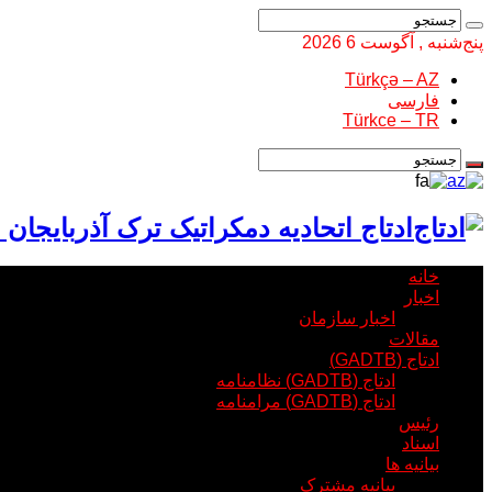
پنج‌شنبه , آگوست 6 2026
Türkçə – AZ
فارسی
Türkce – TR
ادتاج اتحادیه دمکراتیک ترک آذربایجان 
خانه
اخبار
اخبار سازمان
مقالات
ادتاج (GADTB)
ادتاج (GADTB) نظامنامه
ادتاج (GADTB) مرامنامه
رئیس
اسناد
بیانیه ها
بیانیه مشترک