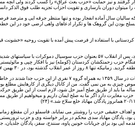
گرفتند و نیز حمایت «حزب بعث عراق» را کسب کردند ولی آنچه مسلم ا
 را میتوان دوران بازسازی و تقویت احزاب تجزیه طلب فوق الذکر دان
از پیروزی انقلاب ۵۷، همانند انبار باروتی که سالیان سال آماده انفجار بوده و تنها منتظر
ودن این گروهک ها و تکرار ادعاهای واهی ارضی خود در این خطه، ی
ردستانی با استفاده از فرصت پیش آمده با تقویت روحیه «خشونت قوم
حزب دموکرات کردستان که اساسا حزبی مارکسیستی و لنینیستی بود، پس از انقلاب ۵۷ ب
گام حزب زحمتکشان کردستان (کومله) نیز با افکار چپی و مائوئیستی که
۱۳۵۷ تروریستها پادگان مهاباد را غارت کردند.
«غنی بلوریان» از اعضایی که بدلیل اختلاف با خط مشی حزب دموکرات 
 چیزی به من نمی گفت. من از کانال دیگری از کارهایش مطلع بودم. به 
ساله ما باید از طریق صلح آمیز حل شود، لازم است از این طریق حرکت 
حزب مغایرت دارد اگر ما به صلح ایمان داریم و میخواهیم از طریق مسا
 اهداف حقیقی حزب را روشنتر می نمایاند. قاسملو در آن مقطع زمانی
ایران بود، پادگان مهاباد سدی محکم در برابر خواسته وی و حزب تر
 ایی بود برای جریانات خونین پاوه، سنندج، سقز، پادگان جلدیان، جنگ