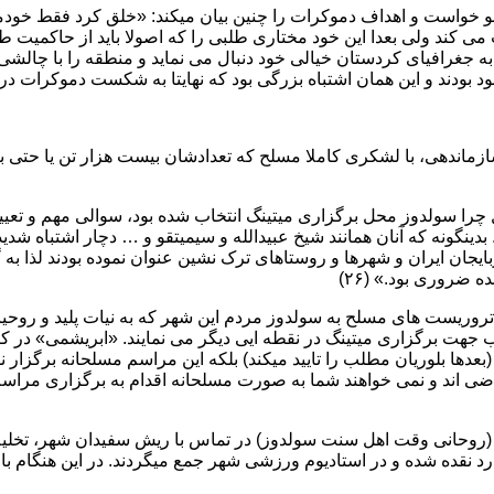
می کند ولی بعدا این خود مختاری طلبی را که اصولا باید از حاکمیت ط
 جغرافیای کردستان خیالی خود دنبال می نماید و منطقه را با چالش
ود بودند و این همان اشتباه بزرگی بود که نهایتا به شکست دموکرات در 
 سازماندهی، با لشکری کاملا مسلح که تعدادشان بیست هزار تن یا حتی
 چرا سولدوز محل برگزاری میتینگ انتخاب شده بود، سوالی مهم و تعیی
دینگونه که آنان همانند شیخ عبیدالله و سیمیتقو و … دچار اشتباه شدی
یجان ایران و شهرها و روستاهای ترک نشین عنوان نموده بودند لذا به 
 ضروری بود.» (۲۶)
وریست های مسلح به سولدوز مردم این شهر که به نیات پلید و روحیا
ت برگزاری میتینگ در نقطه ایی دیگر می نمایند. «ابریشمی» در کتا
بعدها بلوریان مطلب را تایید میکند) بلکه این مراسم مسلحانه برگزار نش
اضی اند و نمی خواهند شما به صورت مسلحانه اقدام به برگزاری مراسم 
» (روحانی وقت اهل سنت سولدوز) در تماس با ریش سفیدان شهر، تخلیه 