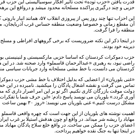
قدرت یافتن «حزب توده» تحت تاثیر افکار سوسیالیستی این حزب قرار 
حزبی و چند درگیری پراکنده مسلحانه محدود میشد و درواقع این برهه
این احزاب تنها چند روز پس 
آن مقطع زمانی و خصوصا وضعیت منطقه حساس غرب آذربایجان، مسلح ب
منطقه را فرا گرفت.
در اینجا ذکر این نکته ضروریست که برخی گروههای افراطی و مسلح ک
دیرینه خود بودند.
راضی نبود، به رهبری «عبدالرحمان قاسملو» وارد صحنه شد. در این هن
کردستان می دانست، با خط مشی مسلحانه وارد جریانات سیاسی منطقه گردید. زمانیکه تنها ۸ روز از عمر انقلاب گذشته بود، در ۳۰ بهمن 
تماس می گرفت و نقشه اشغال پادگان را میکشید. نامبرده در این خصوص
دولت موقت بازرگان کاری نکنیم. اگر تو بر این امر اصرار داری که م
آوری گردد.» بلوریان می نویسد پاسخ دادم: «این حرف شما با تفکرات 
مشکل درست کنیم.» غنی بلوریان می نویسد: «روز ۳۰ بهمن ساعت ۲۰/۱۱ همانروز پادگان مهاباد خلع سلاح شد.» (۲۴)
اهمیت نوشته های بلوریان از این جهت است که چهره واقعی قاسملو و
مهاباد را ریشه شر میداند. در واقع او چون هدفش استیلا بر غرب 
اعضای حزب را ممکن می ساخت. در واقع خلع سلاح پادگان مهاباد مقدمه
در اینجا تنها به جنگ نقده خواهیم پرداخت.