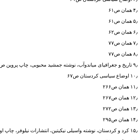
۴٫ همان ص۶۱
۵٫ همان ص۶۱
۶٫ همان ص۶۲
۷٫ همان ص۷۷
۸٫ همان ص۷۷
۹٫ تاریخ و جغرافیای میاندوآب، نوشته جمشید محبوبی، چاپ پروین ص۱۳۵
۱۰٫ اوضاع سیاسی کردستان ص۶۷
۱۱٫ همان ص۲۶۶
۱۲٫ همان ص۲۶۷
۱۳٫ همان ص۲۷۲
۱۴٫ همان ص۲۹۵
۱۵٫ کرد و کردستان، نوشته واسیلی نیکیتین، انتشارات نیلوفر، چاپ اول ص۳۵