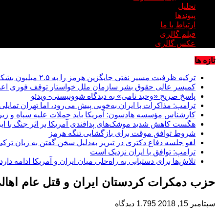
تحلیل
پیوندها
ارتباط با ما
فیلم گالری
عکس گالری
تازه ها
ترکیه ظرفیت مسیر نفتی جایگزین هرمز را به ۲.۵ میلیون بشکه در روز می‌رساند
کمیسر عالی حقوق بشر سازمان ملل خواستار توقف فوری اعدام
پاسخ صریح «وحید نامی» به دیدگاه شوونیستی- ویدئو
ترامپ: مذاکرات با ایران به‌خوبی پیش می‌رود، اما تهران تمایلی ب
کارشناس مؤسسه هادسون: آمریکا باید حملات علیه سپاه و زیر
هگست کاهش شدید موشک‌های پدافندی آمریکا بر اثر جنگ با ایرا
شروط توافق موقت برای بازگشایی تنگه هرمز
لغو جلسه دفاع دکتری در تبریز به‌دلیل سخن گفتن به زبان ترکی
ترامپ: توافق با ایران نزدیک است
تلاش‌ها برای دستیابی به راه‌حلی میان ایران و آمریکا ادامه دارد
حزب دمکرات کردستان ایران و قتل عام اهالی
سپتامبر 15, 2018
1,795 دیدگاه