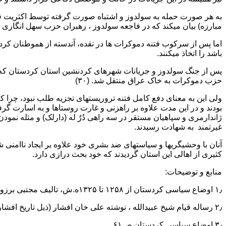
به هر صورت حمله به سولدوز و اشتباه صورت گرفته توسط اکثریت قری
مبارزه) بیان میکند که در فاجعه سولدوز ، رهبران حزب سهل انگاری کردن
اما پس از سرکوب فتنه دموکرات ها در نقده، آندسته از هموطنان کردز
باشد را اتخاذ میکنند.
حزب دموکرات به خاک عراق منتقل شد. (۳۰)
ولی این به معنای دفع کامل فتنه تروریستهای تجزیه طلب نبود، چرا 
بودند و در این مدت علاوه بر راهزنی و غارت روستاها و به اسارت گ
غیرتمند به شهادت رسیدند.
آنان با وحشیگریها و سیاستهای ضد بشری خود علاوه بر ایجاد ناامنی
کثیری از اهالی این استان گردیدند که خود بحث درازی دارد.
منابع و توضیحات:
۱٫ اوضاع سیاسی کردستان از ۱۲۵۸ تا ۱۳۲۵ه.ش، تالیف مجتبی برزویی، نشر فکرنو، چاپ اول زمستان ۱۳۷۸ ص ۵۷
۲٫ رساله قیام شیخ عبیدالله ، نوشته علی خان افشار (ذیل تاریخ افشار) ص۲۴
۳٫ اوضاع سیاسی کردستان ص۶۱