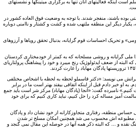
ست اینکه فعالیتهای آنان تنها به برگزاری میتینگها و نشستهای
ست.
 جرقه ایی و مترصد فرصتی بوده باشند، منفجر شدند. با توجه به وضعیت فوق العاده کشور در
کبار دیگر این منطقه ملتهب شده و کشت و کشتار و ناامنی دوباره
ی» و تحریک احساسات قوم گرایانه، بدنبال تحقق رویاها و آرزوهای
عنوان حزب سوسیال دموکرات با سیاستهای شدیدا ملی گرایانه و روشی مسلحانه که به کمتر از خودمختاری کردستان
 البته از ضعف ایدئولوژیک رنج میبرد و خود را پیشاهنگ پرولتاریای
در سال ۱۳۵۹ به همراه گروه ۷ نفری از این حزب جدا شدند در خاطراتش می نویسد: «دکتر قاسملو لحظه به لحظه با اشخاص مختلفی
او خبر دادم قبل از اینکه اتفاقی بیفتد بهتر است ما در برابر
کنیم.» نامبرده گفت: «آنجا (پادگان مهاباد) مرکز شر است باید جمع
لمت آمیز مساله کرد را حل کنیم، نباید کاری کنیم که برای خود
 حساس منطقه، رفتاری متجاوزکارانه از خود نشان داد و پادگان
وریستی مطبوعه اش محسوب می شد همچنین امکان مسلح تر شدن
 نقده و … که البته ذکر همه آنها در حوصله این مقال نمی گنجد و