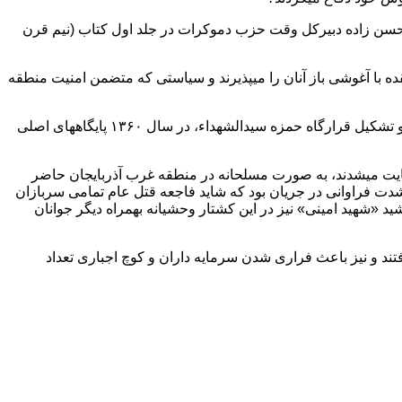
 حسن زاده دبیرکل وقت حزب دموکرات در جلد اول کتاب (نیم قرن
ه با آغوشی باز آنان را میپذیرند و سیاستی که متضمن امنیت منطقه
پس از جنگ سولدوز و جریانات شهرهای کردنشین استان کردستان که البته در حوصله این مقال نمی گنجد، و با توجه به شروع جنگ تحمیلی و تشکیل قرارگاه حمزه سیدالشهداء، در سال ۱۳۶۰ پایگاههای اصلی
حمایت میشدند، به صورت مسلحانه در منطقه غرب آذربایجان حاضر
شدت فراوانی در جریان بود که شاید فاجعه قتل عام تمامی سربازان
 ایشان در تاریخ ۲۲ اردیبهشت ۱۳۶۰ معروفترین آنها باشد که سردار رشید «شهید امینی» نیز در این کشتار وحشیانه بهمراه دیگر جوانان
ند و نیز باعث فراری شدن سرمایه داران و کوچ اجباری تعداد