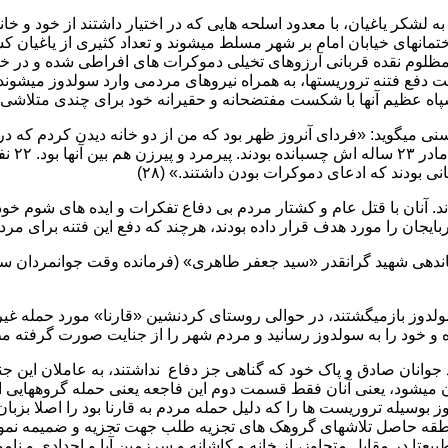
ه لشکر یاغیان، با معدود اسلحه هایی که در اختیار داشتند از خود و
اختمانهای خیابان امام بر شهر مسلط میشوند و تعداد کثیری از یاغیا
سپاه عظیم آنها با شکست مفتضحانه و حقیرانه خود برای چندی متلاشی
یگوید: «فردای آنروز ظهر بود که من از دو خانه دیدن کردم که در یکی 
شدم. مث
ی بودند که ادعای دموکرات بودن داشتند.» (۲۸)
. آنان با قتل عام و کشتار مردم بی دفاع تفکرات و ایده های شوم خود 
ایجان را مورد هدف قرار داده بودند، هرچند که دفع این فتنه برای مرد
ماندهی شهید گرانقدر «سید جعفر طاهری» (فرمانده وقت جوانمردان سو
یان به سولدوز بازمیگشتند، در حوالی روستای کردنشین «قارنا» مورد حمله
ده و خود را به سولدوز رسانید و مردم شهر را از جنایت صورت گرفته مط
وانان صادق و پاک خود که گناهی جز دفاع نداشتند، به عاملان این جنا
میشود، یعنی آنان فقط قسمت دوم این فاجعه یعنی حمله گروههایی از 
اندن ۱۷ تن از جوانان رشید سولدوز بوسیله تروریست ها را که دلیل حمله مردم به قارنا بود 
منطقه حاصل تلاشهای گروهک های تجزیه طلب جهت تجزیه و ضمیمه نمود
عتا در مقابل متجاوز، از خانه و کاشانه و سرزمین آبا و اجدادی و نا