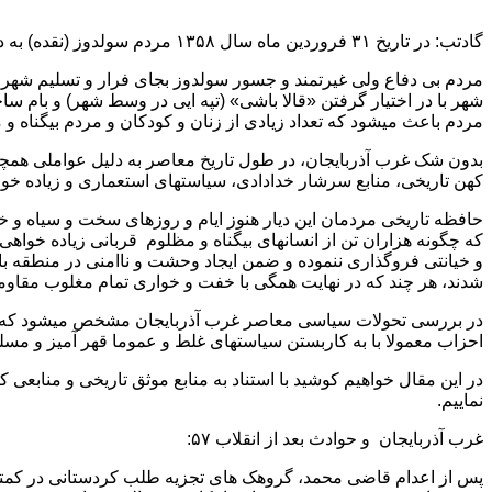
گادتب: در تاریخ ۳۱ فروردین ماه سال ۱۳۵۸ مردم سولدوز (نقده) به دست تروریستهای کرد مورد نسل کشی قرار گرفتند.
مردم بی دفاع ولی غیرتمند و جسور سولدوز بجای فرار و تسلیم شهر ب
شهر با در اختیار گرفتن «قالا باشی» (تپه ایی در وسط شهر) و بام س
مردم باعث میشود که تعداد زیادی از زنان و کودکان و مردم بیگناه 
بدون شک غرب آذربایجان، در طول تاریخ معاصر به دلیل عواملی همچ
کهن تاریخی، منابع سرشار خدادادی، سیاستهای استعماری و زیاده خواه
که چگونه هزاران تن از انسانهای بیگناه و مظلوم قربانی زیاده خواهی
و خیانتی فروگذاری ننموده و ضمن ایجاد وحشت و ناامنی در منطقه ب
شدند، هر چند که در نهایت همگی با خفت و خواری تمام مغلوب مقاو
در بررسی تحولات سیاسی معاصر غرب آذربایجان مشخص میشود که جریا
احزاب معمولا با به کاربستن سیاستهای غلط و عموما قهر آمیز و مسلح
در این مقال خواهیم کوشید با استناد به منابع موثق تاریخی و منابعی 
نماییم.
غرب آذربایجان و حوادث بعد از انقلاب ۵۷:
پس از اعدام قاضی محمد، گروهک های تجزیه طلب کردستانی در کمتر 