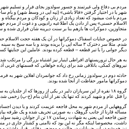
مردم بی دفاع ولی غیرتمند و جسور سولدوز بجای فرار و تسلیم شهر ب
شهر با در اختیار گرفتن «قالا باشی» (تپه ایی در وسط شهر) و بام س
متجاوزین، دموکرات ها بازهم بنا بر سنت دیرینه شان فراری شده و 
در خصوص جنایات اسفناک دموکراتها در آن یک هفته حجت الاسلام حسنی م
دیگر جوانی را با تبر قطعه – قطعه کرده بودند. عاملین این جنایتها کسان
به هر حال تروریستهای افراطی اینبار نیز اشتباه بزرگی را مرتکب شدند
نیروهای کمکی، باتلاقی شد برای زیاده خواهانی که قسمتهای غربی آذرب
حادثه دوم در سولدوز زمانی رخ داد که جوانمردان اهلاین شهر به فر
دموکراتها مامور حفاظت از آنجا شده بودند.
گروه ۱۸ نفره از این سربازان دلیر در یکی از روزها که از جلد
را قتل عام و شهید کردند که تنها یک نفر از آنان بنام (خ-پ) زخمی ش
گروههایی از مردم شهر به محل فاجعه عزیمت کردند و با دیدن اجساد ج
مساله قارنا از جانب گروهک ، به صورتی تحریف شده و یک طرفه بیان 
چنین فاجعه ایی یعنی به شهادت رس
داشت، مخصوصا اینکه مگر نه این بود که ناامنی و کشتار جاری در 
نیز همیشه در این جریانات در حالت و موضعی دفاعی قرار داشتند و طبی