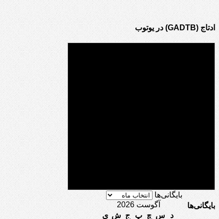
ادتاج (GADTB) در یوتوب
بایگانی‌ها
آگوست 2026
بایگانی‌ها
د
س
چ
پ
ج
ش
ی