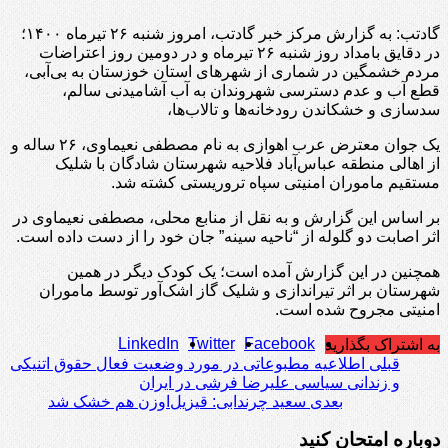
گادتب: به گزارش مرکز خبر گادتب، امروز شنبه ۲۶ تیرماه ۱۴۰۰؛
در دقایق بامداد روز شنبه ۲۶ تیرماه و در دومین روز اعتراضات
مردم خشمگین در شماری از شهرهای استان خوزستان به بی‌آبی،
قطع آب و عدم دسترسی شهروندان به آب آشامیدنی سالم،
سدسازی و خشکاندن رودخانه‌ها و تالاب‌ها،
یک جوان معترض عرب اهوازی به نام مصطفى نعيماوى، ۲۶ ساله و
از اهالی منطقه عباس‌آباد فلاحيه شهرستان شادگان با شلیک
مستقیم ماموران امنیتی سپاه تروریستی کشته شد.
بر اساس این گزارش و به نقل از منابع محلی، مصطفی نعیماوی در
اثر اصابت دو گلوله از “ناحیه سينه” جان خود را از دست داده است.
همچنین در این گزارش آمده است؛ یک کودک دیگر در همین
شهرستان بر اثر تیراندازی و شلیک گاز اشک‌آور توسط ماموران
امنیتی مجروح شده است.
LinkedIn
Twitter
Facebook
به اشتراک بگذارید
قبلی
اطلاعیه مطبوعاتی در مورد وضعیت فعال حقوق اتنیکی
و زندانی سیاسی علیرضا فرشی در ایران
بعدی
سعید چرندابی: قیزیل‌اوزن هم خشک شد
دوباره امتحان کنید