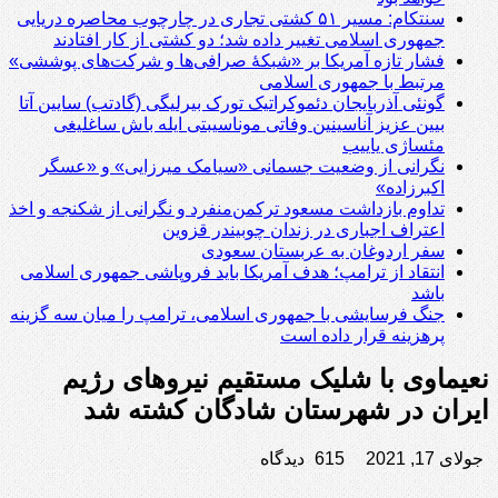
سنتکام: مسیر ۵۱ کشتی تجاری در چارچوب محاصره دریایی
جمهوری اسلامی تغییر داده شد؛ دو کشتی از کار افتادند
فشار تازه آمریکا بر «شبکۀ صرافی‌ها و شرکت‌های پوششی»
مرتبط با جمهوری اسلامی
گونئی آذربایجان دئموکراتیک تورک بیرلیگی (گادتب) سایین آتا
بیین عزیز آناسینین وفاتی موناسیبتی ایله باش ساغلیغی
مئساژی یاییب
نگرانی از وضعیت جسمانی «سیامک میرزایی» و «عسگر
اکبرزاده»
تداوم بازداشت مسعود ترکمن‌منفرد و نگرانی از شکنجه و اخذ
اعتراف اجباری در زندان چوبیندر قزوین
سفر اردوغان به عربستان‌ سعودی
انتقاد از ترامپ؛ هدف آمریکا باید فروپاشی جمهوری اسلامی
باشد
جنگ فرسایشی با جمهوری اسلامی، ترامپ را میان سه گزینه
پرهزینه قرار داده است
نعیماوی با شلیک مستقیم نیروهای رژیم
ایران در شهرستان شادگان کشته شد
جولای 17, 2021
615 دیدگاه