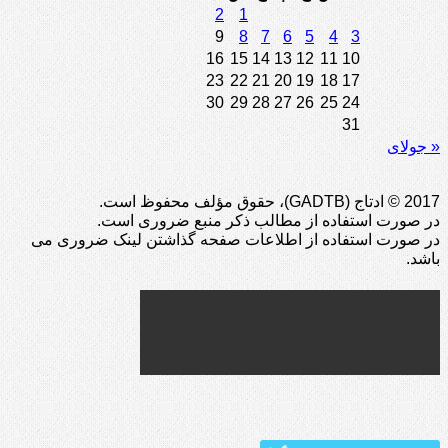
2
1
9
8
7
6
5
4
3
16
15
14
13
12
11
10
23
22
21
20
19
18
17
30
29
28
27
26
25
24
31
« جولای
2017 © ادتاج (GADTB)، حقوق مؤلف محفوظ است.
در صورت استفاده از مطالب ذکر منبع ضروری است.
در صورت استفاده از اطلاعات صفحه گذاشتن لینک ضروری می
باشد.