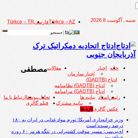
شنبه , آگوست 8 2026
Türkce – TR
Türkçə – AZ
فارسی
ادتاج اتحادیه دمکراتیک ترک
آذربایجان جنوبی
مصطفی
خانه
اخبار
مقالات
اخبار سازمان
ادتاج (GADTB)
ادتاج (GADTB) نظامنامه
ادتاج (GADTB) مرامنامه
رئیس
اسناد
بیانیه ها
تحلیل
پیوندها
ارتباط با ما
بیانیه مشترک
فیلم گالری
عکس گالری
تازه ها
وزیر خزانه‌داری آمریکا: تورم مواد غذایی در ایران به ۱۸۰
درصد رسیده است
ای‌بی‌سی: مسیر موقت کشتیرانی در تنگه هرمز ۶۰ روزه
خواهد بود