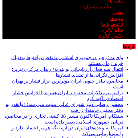
بیانیه ها
بیانیه مشترک
تحلیل
پیوندها
ارتباط با ما
فیلم گالری
عکس گالری
تازه ها
وای‌نت: رهبران جمهوری اسلامی با نقض توافق‌ها به‌دنبال
خرید زمان هستند
انتقال سه فعال آزربایجانی به بند ۱۵ زندان مرکزی تبریز؛
افزایش نگرانی‌ها از تشدید فشارها
محاصره بنادر جنوبی ایران موثرترین ابزار فشار بر تهران
است
ترامپ برمذاکرات محدود با ایران همراه با افزایش فشار
اقتصادی تاکید کرد
محسن رضایی دبیر شورای عالی امنیت ملی شد؛ ذوالقدر به
دفتر مجتبی خامنه‌ای رفت
سنتکام: آمریکا تاکنون مسیر ۵۵ کشتی تجاری را در محاصره
دریایی جمهوری اسلامی تغییر داده است
آمریکا به وعده‌های ایران درباره تنگه هرمز اعتماد ندارد و
راستی‌آزمایی می‌کند