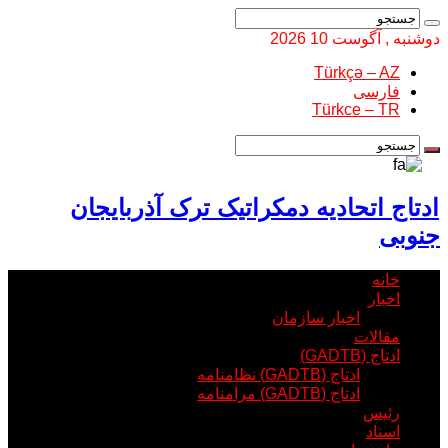
دوشنبه , آگوست 10 2026
Türkçə – AZ
فارسی
Türkce – TR
ادتاج اتحادیه دمکراتیک ترک آذربایجان
جنوبی
خانه
اخبار
اخبار سازمان
مقالات
ادتاج (GADTB)
ادتاج (GADTB) نظامنامه
ادتاج (GADTB) مرامنامه
رئیس
اسناد