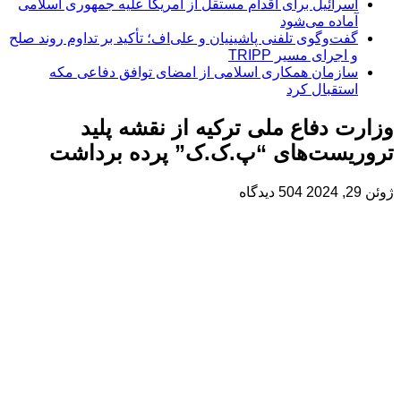
اسرائیل برای اقدام مستقل از آمریکا علیه جمهوری اسلامی
آماده می‌شود
گفت‌وگوی تلفنی پاشینیان و علی‌اف؛ تأکید بر تداوم روند صلح
و اجرای مسیر TRIPP
سازمان همکاری اسلامی از امضای توافق دفاعی مکه
استقبال کرد
وزارت دفاع ملی ترکیه از نقشه پلید
تروریست‌های “پ.ک.ک” پرده برداشت
ژوئن 29, 2024
504 دیدگاه