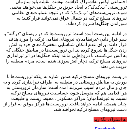
اجتماعی ایکس به‌اشتراک گذاشت نوشت: نقشه پلید سازمان
تروریستی “پ.ک.ک”: با ایجاد حریق در جنگل‌ها می‌خواهند مخفی
شوند. تروریست‌های “پ.ک.ک” که در نتیجه عملیات‌های نظامی
نیروهای مسلح ترکیه در شمال عراق نمی‌توانند فرار کنند؛ به
سوزاندن جنگل‌ها شروع کرده‌اند.
در ادامه این پست آمده است: تروریست‌ها که در روستای “درگله” با
سپر قرار دادن غیرنظامیان، نیروهای نظامی ترکیه را مورد هدف
قرار دادند، برای عدم امکان شناسایی مخفی‌گاه‌های خود به آتش
زدن جنگل‌ها شروع کرده‌اند. این تروریست‌ها در مناطق جنگلی که
به آتش می‌کشند، با دروغ‌هایی مانند اینکه جنگل‌ها در اثر تیراندازی
نیروهای مسلح ترکیه دچار آتش‌سوزی شده است، مردم منطقه را
فریب می‌دهند.
در پست نیروهای مسلح ترکیه ضمن اشاره به اینکه تروریست‌ها با
یورش به مناطق روستایی در منطقه به اطراف تیراندازی کرده و به
جان و مال مردم آسیب می‌زنند آمده است: سازمان تروریستی به
هر اقدامی هم که متوسل شود، حساسیت نیروهای مسلح ترکیه
نسبت به غیرنظامیان؛ مراکز مسکونی، محیط زیست و طبیعت
چنان همیشه ادامه خواهد یافت. تروریست‌ها هرگز موفق به فرار از
دست نیروهای مسلح ترکیه نخواهند شد.
به اشتراک بگذارید