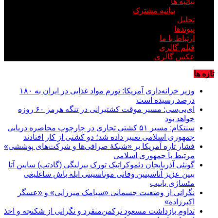
بیانیه ها
بیانیه مشترک
تحلیل
پیوندها
ارتباط با ما
فیلم گالری
عکس گالری
تازه ها
وزیر خزانه‌داری آمریکا: تورم مواد غذایی در ایران به ۱۸۰
درصد رسیده است
ای‌بی‌سی: مسیر موقت کشتیرانی در تنگه هرمز ۶۰ روزه
خواهد بود
سنتکام: مسیر ۵۱ کشتی تجاری در چارچوب محاصره دریایی
جمهوری اسلامی تغییر داده شد؛ دو کشتی از کار افتادند
فشار تازه آمریکا بر «شبکۀ صرافی‌ها و شرکت‌های پوششی»
مرتبط با جمهوری اسلامی
گونئی آذربایجان دئموکراتیک تورک بیرلیگی (گادتب) سایین آتا
بیین عزیز آناسینین وفاتی موناسیبتی ایله باش ساغلیغی
مئساژی یاییب
نگرانی از وضعیت جسمانی «سیامک میرزایی» و «عسگر
اکبرزاده»
تداوم بازداشت مسعود ترکمن‌منفرد و نگرانی از شکنجه و اخذ