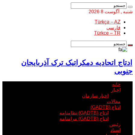
شنبه , آگوست 8 2026
Türkçə – AZ
فارسی
Türkce – TR
ادتاج اتحادیه دمکراتیک ترک آذربایجان
جنوبی
خانه
اخبار
اخبار سازمان
مقالات
ادتاج (GADTB)
ادتاج (GADTB) نظامنامه
ادتاج (GADTB) مرامنامه
رئیس
اسناد