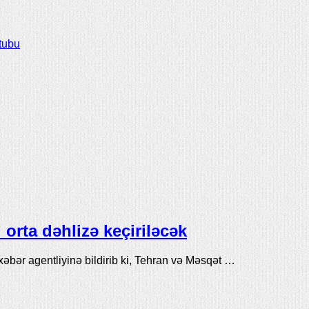
tubu
orta dəhlizə keçiriləcək
xəbər agentliyinə bildirib ki, Tehran və Məsqət …