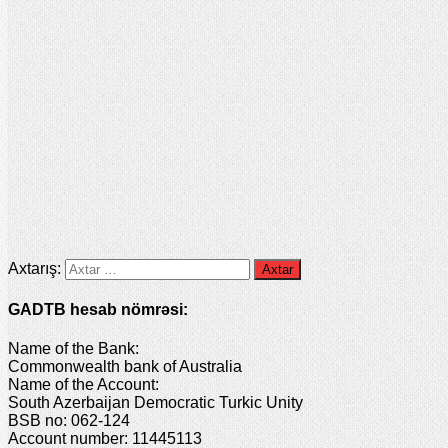
Axtarış:
GADTB hesab nömrəsi:
Name of the Bank:
Commonwealth bank of Australia
Name of the Account:
South Azerbaijan Democratic Turkic Unity
BSB no: 062-124
Account number: 11445113