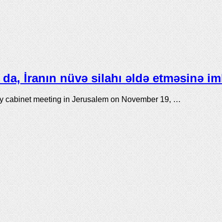
da, İranın nüvə silahı əldə etməsinə i
ly cabinet meeting in Jerusalem on November 19, …