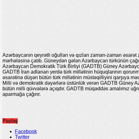
Azərbaycanın qeyrətli oğulları və qızları zaman-zaman əsarət
mərhələsinə çatıb. Güneydən gələn Azərbaycan türkünün çağırış
Azərbaycan Demokratik Türk Birliyi (GADTB) Güney Azərbaycanın
GADTB İran adlanan yerdə türk millətinin hüquqlarının qorunm
əsarətinə düşən bütün türk millətinin müstəqilliyini qarşıya 
Milli və demokratik dəyərlərə üstünlük verən GADTB Güney Az
bütün milli qüvvələrə açıqdır. GADTB müqəddəs amalımız uğru
aparmağa çağırır.
Paylaş
Facebook
Twitter