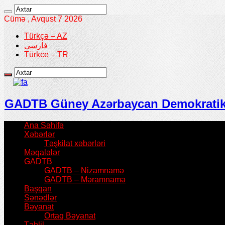
Cümə , Avqust 7 2026
Türkçə – AZ
فارسی
Türkce – TR
GADTB Güney Azərbaycan Demokratik T
Ana Səhifə
Xəbərlər
Təşkilat xəbərləri
Məqalələr
GADTB
GADTB – Nizamnamə
GADTB – Məramnamə
Başqan
Sənədlər
Bəyanat
Ortaq Bəyanat
Təhlil