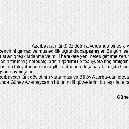
Azərbaycan türkü öz doğma yurdunda bir əsrə y
 zəncirini qırmaq və müstəqillik uğrunda çarpışmışlar. Bu gün 
ı artıq təşkilatlanma və milli hərəkətə yeni nəfəs gətirmə zər
 tanınmış hərəkatçılarının qatılımı ilə fəaliyyətə başlamışdır.
asının tək yolunun müstəqillik olduğunu düşünərək, başda Güney
məqsəd qoymuşdur.
ərbaycan türk dövlətinin yaranması və Bütöv Azərbaycan ideya
nda Güney Azərbaycanın bütün milli qüvvələrini bu təşkilat ət
Güney