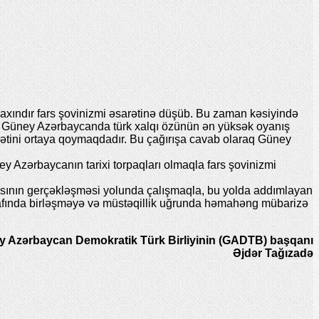
axındır fars şovinizmi əsarətinə düşüb. Bu zaman kəsiyində
isə Güney Azərbaycanda türk xalqı özünün ən yüksək oyanış
urətini ortaya qoymaqdadır. Bu çağırışa cavab olaraq Güney
 Azərbaycanın tarixi torpaqları olmaqla fars şovinizmi
sının gerçəkləşməsi yolunda çalışmaqla, bu yolda addımlayan
rafında birləşməyə və müstəqillik uğrunda həmahəng mübarizə
 Azərbaycan Demokratik Türk Birliyinin (GADTB) başqanı
Əjdər Tağızadə