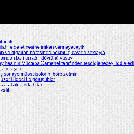
iləcək
silahı əldə etməsinə imkan verməyəcəyik
n və digərləri barəsində hökmü qüvvədə saxlayıb
abından bəri ən ağır dövrünü yaşayır
ayihəsinin Müctəba Xamenei tərəfindən təsdiqlənəcəyi iddia edil
çətinləşdirir
ş sənaye müəssisələrini bərpa etmir
zər Hidəci ilə görüşüblər
zarət əldə edə bilər
zalıb