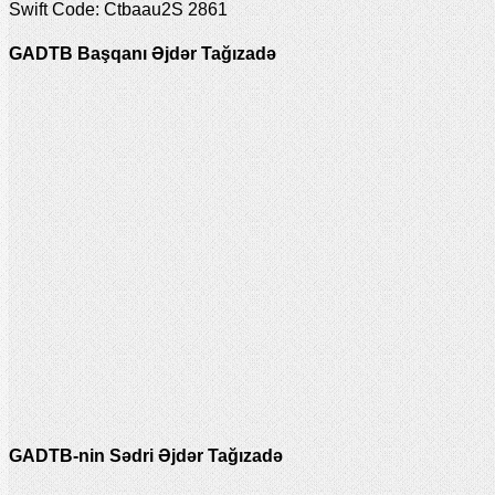
Swift Code: Ctbaau2S 2861
GADTB Başqanı Əjdər Tağızadə
GADTB-nin Sədri Əjdər Tağızadə