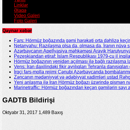
Linklər
Əlaqə
Video Galeri
Foto Galeri
Qaynar xəbər
Fars: Hörmüz boğazında gəmi hərəkəti orta dəhlizə keçir
Netanyahu: Razılaşma olsa da, olmasa da, İranın nüvə 
Azərbaycanın Apellyasiya məhkəməsi Arayik Harutyunya
Pezeşkiandan etiraf: İslam Respublikası 1979-cu il inqil
Hörmüz boğazının yenidən açılması ilə bağlı razılaşma l
Vens: İran daxilindəki fikir ayrılıqları Tehranla danışıqları 
İrqçi fars-molla rejimi Cənubi Azərbaycanda bombalanmı
Zəncanın mədəniyyət və ədəbiyyat xadimləri ustad Rəhgü
Yeni anlaşma ilə İran Hörmüz boğazı üzərində qismən nə
Marinetraffic: Hörmüz boğazından keçən gəmilərin sayı a
GADTB Bildirişi
Oktyabr 31, 2017
1,489 Baxış