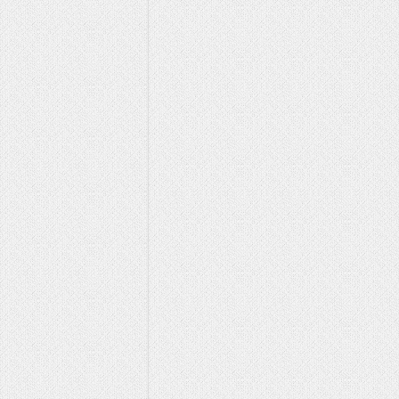
Fars: Hörmüz boğazında 
Netanyahu: Razılaşma o