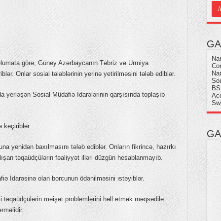
GA
Na
lumata görə, Güney Azərbaycanın Təbriz və Urmiya
Com
Nam
lər. Onlar sosial tələblərinin yerinə yetirilməsini tələb ediblər.
Sou
BS
a yerləşən Sosial Müdafiə İdarələrinin qarşısında toplaşıb
Ac
Sw
 keçiriblər.
GA
a yenidən baxılmasını tələb ediblər. Onların fikrincə, hazırkı
lışan təqaüdçülərin fəaliyyət illəri düzgün hesablanmayıb.
ə İdarəsinə olan borcunun ödənilməsini istəyiblər.
rəsi təqaüdçülərin məişət problemlərini həll etmək məqsədilə
məlidir.