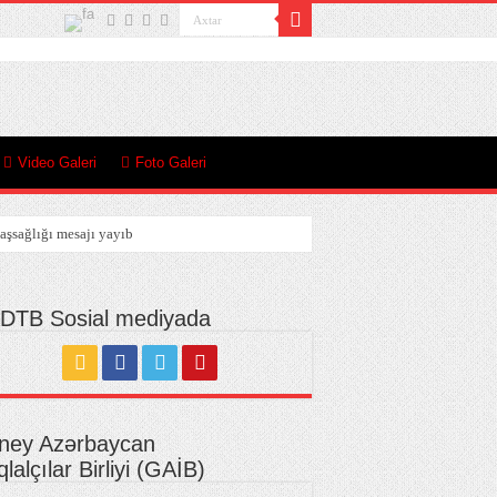
Video Galeri
Foto Galeri
aşsağlığı mesajı yayıb
DTB Sosial mediyada
lıb
ney Azərbaycan
iqlalçılar Birliyi (GAİB)