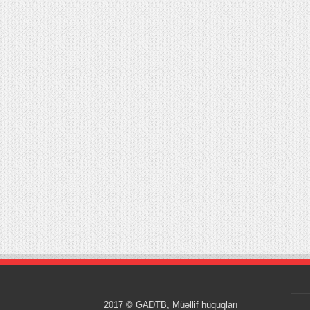
2017 © GADTB, Müəllif hüquqları