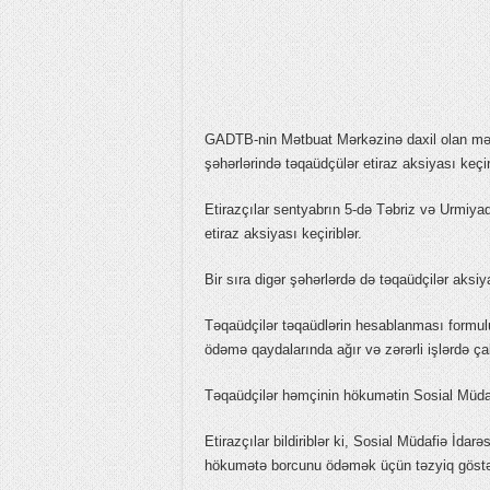
GADTB-nin Mətbuat Mərkəzinə daxil olan mə
şəhərlərində təqaüdçülər etiraz aksiyası keçirib
Etirazçılar sentyabrın 5-də Təbriz və Urmiyad
etiraz aksiyası keçiriblər.
Bir sıra digər şəhərlərdə də təqaüdçilər aksiya
Təqaüdçilər təqaüdlərin hesablanması formulun
ödəmə qaydalarında ağır və zərərli işlərdə ça
Təqaüdçilər həmçinin hökumətin Sosial Müdafi
Etirazçılar bildiriblər ki, Sosial Müdafiə İda
hökumətə borcunu ödəmək üçün təzyiq göstər