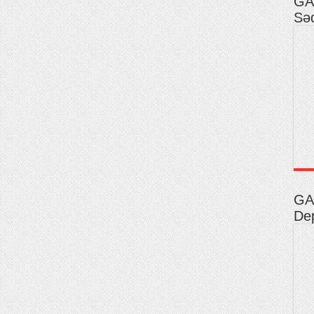
GA
Səd
GAD
Dep