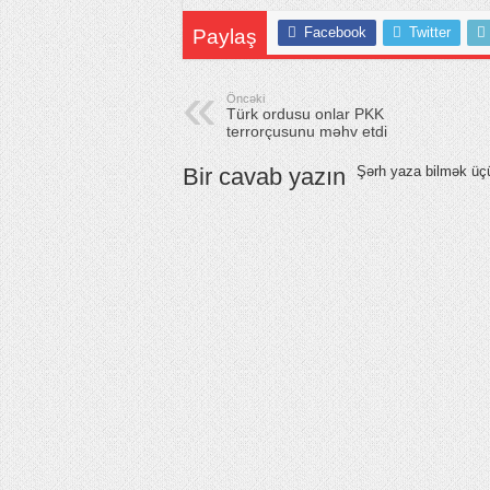
Facebook
Twitter
Paylaş
Öncəki
Türk ordusu onlar PKK
terrorçusunu məhv etdi
Bir cavab yazın
Şərh yaza bilmək ü