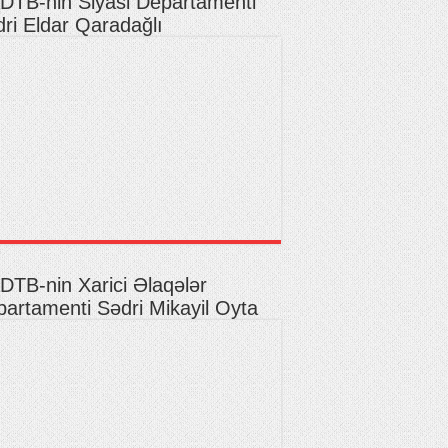
DTB-nin Siyasi Departamenti
ri Eldar Qaradağlı
TB-nin Xarici Əlaqələr
artamenti Sədri Mikayil Oyta