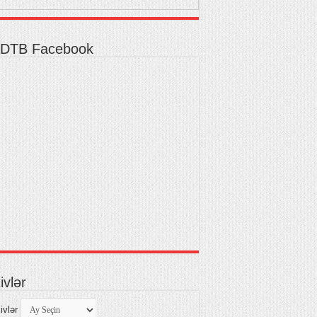
DTB Facebook
ivlər
ivlər