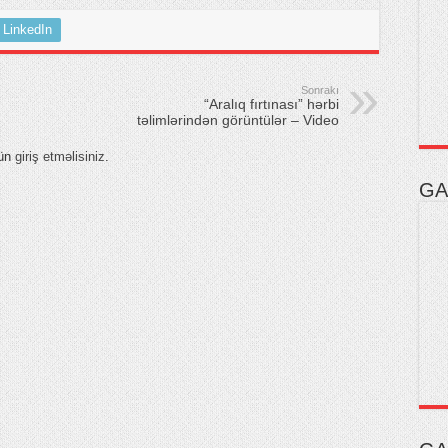
LinkedIn
Sonrakı
“Aralıq fırtınası” hərbi
təlimlərindən görüntülər – Video
çün
giriş etməlisiniz
.
GA