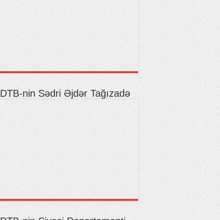
DTB-nin Sədri Əjdər Tağızadə