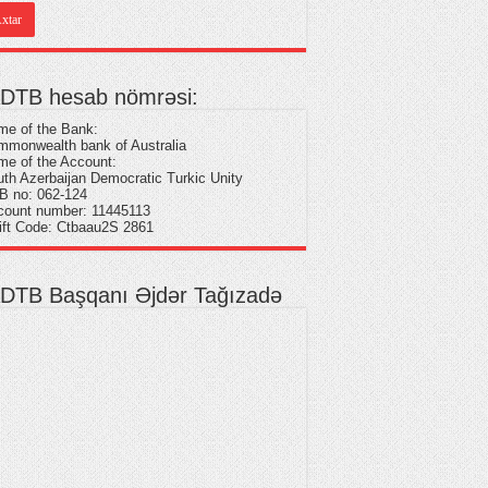
DTB hesab nömrəsi:
me of the Bank:
monwealth bank of Australia
e of the Account:
th Azerbaijan Democratic Turkic Unity
B no: 062-124
count number: 11445113
ift Code: Ctbaau2S 2861
DTB Başqanı Əjdər Tağızadə