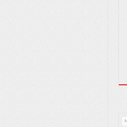
gəmi hərəkəti orta dəhlizə keçiriləcək
lsa da, olmasa da, İranın nüvə silahı əldə etməsinə imkan verməyəcəyik