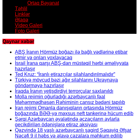
Ortaq Bəyanat
Təhlil
Linklər
Əlaqə
Video Galeri
Foto Galeri
Qaynar xəbər
ABŞ İranın Hörmüz boğazı ilə bağlı vədlərinə etibar
etmir və onları yoxlayacaq
İsrail İrana qarşı ABŞ-dan müstəqil hərbi əməliyyata
hazırlaşır
Ted Kruz: “İranlı etirazçılar silahlandırılmalıdır”
Türkiyə mövcud bəzi ağır silahlarını Ukraynaya
göndərməyə hazırlaşır
İraqda İranın yetişdirdiyi terrorçular saxlanıldı
Molla rejimin oğurladığı azərbaycanlı fəal
Məhəmmədhəsən Rəhiminin cansız bədəni tapılıb
İran rejimi Omanla danışıqların ortasında Hörmüz
boğazında BƏƏ-yə məxsus neft tankerinə hücum edib
Şərqi Azərbaycan əyalətində əczaçıların aylarla
gecikdirilən ödənişlərə etiraz aksiyası
Qəzvində 18 yaşlı azərbaycanlı şagird Şəqayiq Əfşar
Nəcəfi 9 il həbs və əlavə cəzalara məhkum edilib