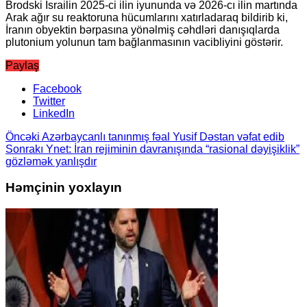
Brodski İsrailin 2025-ci ilin iyununda və 2026-cı ilin martında
Arak ağır su reaktoruna hücumlarını xatırladaraq bildirib ki,
İranın obyektin bərpasına yönəlmiş cəhdləri danışıqlarda
plutonium yolunun tam bağlanmasının vacibliyini göstərir.
Paylaş
Facebook
Twitter
LinkedIn
Öncəki
Azərbaycanlı tanınmış fəal Yusif Dəstan vəfat edib
Sonrakı
Ynet: İran rejiminin davranışında “rasional dəyişiklik”
gözləmək yanlışdır
Həmçinin yoxlayın