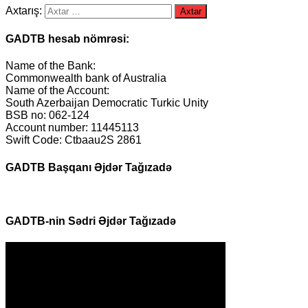
Axtarış:
GADTB hesab nömrəsi:
Name of the Bank:
Commonwealth bank of Australia
Name of the Account:
South Azerbaijan Democratic Turkic Unity
BSB no: 062-124
Account number: 11445113
Swift Code: Ctbaau2S 2861
GADTB Başqanı Əjdər Tağızadə
GADTB-nin Sədri Əjdər Tağızadə