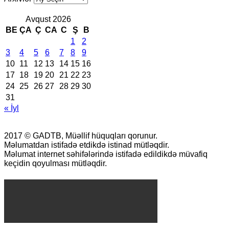
Avqust 2026
BE
ÇA
Ç
CA
C
Ş
B
1
2
3
4
5
6
7
8
9
10
11
12
13
14
15
16
17
18
19
20
21
22
23
24
25
26
27
28
29
30
31
« İyl
2017 © GADTB, Müəllif hüquqları qorunur.
Məlumatdan istifadə etdikdə istinad mütləqdir.
Məlumat internet səhifələrində istifadə edildikdə müvafiq
keçidin qoyulması mütləqdir.