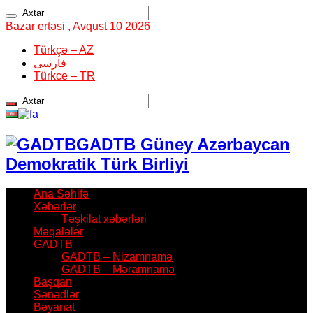
Bazar ertəsi , Avqust 10 2026
Türkçə – AZ
فارسی
Türkce – TR
GADTB Güney Azərbaycan
Demokratik Türk Birliyi
Ana Səhifə
Xəbərlər
Təşkilat xəbərləri
Məqalələr
GADTB
GADTB – Nizamnamə
GADTB – Məramnamə
Başqan
Sənədlər
Bəyanat