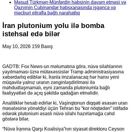
Məsud Türkmən-Münfərdin həbsinin davam etməsi və
Qəzvinin Çubinəndər həbsxanasında işgəncə və
məcburi etirafla bağlı narahatlıq
İran plutonium yolu ilə bomba
istehsal edə bilər
May 10, 2026
159 Baxış
GADTB: Fox News-un məlumatına görə, nüvə silahlarının
yayılmaması üzrə mütəxəssislər Tramp administrasiyasına
xəbərdarlıq ediblər ki, İranla imzalanacaq hər hansı yeni
müqavilə yalnız uranın zənginləşdirilməsi ilə
məhdudlaşmamalı, eyni zamanda plutoniumla bağlı
fəaliyyətləri də açıq şəkildə qadağan etməlidir.
Analitiklər hesab edirlər ki, Vaşinqtonun diqqəti əsasən uran
məsələsinə yönəldiyi üçün Tehran bu “kor nöqtədən” istifadə
edərək plutonium əsaslı nüvə silahı hazırlamağa cəhd
göstərə bilər.
“Nüvə İranına Qarşı Koalisiya”nın siyasət direktoru Ceyson