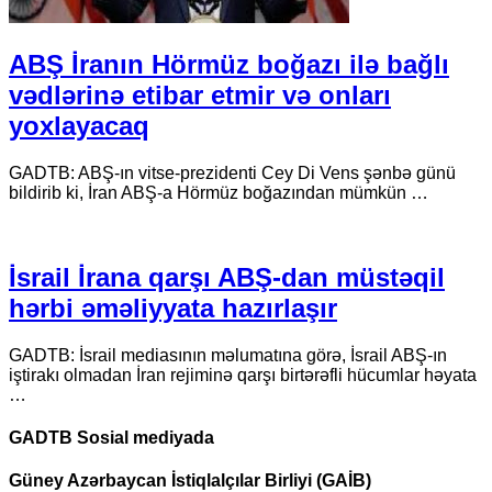
ABŞ İranın Hörmüz boğazı ilə bağlı
vədlərinə etibar etmir və onları
yoxlayacaq
GADTB: ABŞ-ın vitse-prezidenti Cey Di Vens şənbə günü
bildirib ki, İran ABŞ-a Hörmüz boğazından mümkün …
İsrail İrana qarşı ABŞ-dan müstəqil
hərbi əməliyyata hazırlaşır
GADTB: İsrail mediasının məlumatına görə, İsrail ABŞ-ın
iştirakı olmadan İran rejiminə qarşı birtərəfli hücumlar həyata
…
GADTB Sosial mediyada
Güney Azərbaycan İstiqlalçılar Birliyi (GAİB)