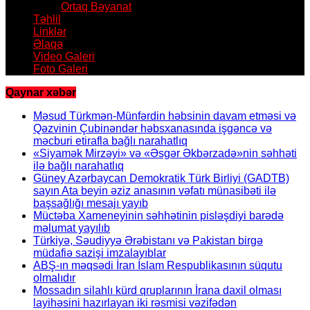
Ortaq Bəyanat
Təhlil
Linklər
Əlaqə
Video Galeri
Foto Galeri
Qaynar xəbər
Məsud Türkmən-Münfərdin həbsinin davam etməsi və
Qəzvinin Çubinəndər həbsxanasında işgəncə və
məcburi etirafla bağlı narahatlıq
«Siyamək Mirzəyi» və «Əsgər Əkbərzadə»nin səhhəti
ilə bağlı narahatlıq
Güney Azərbaycan Demokratik Türk Birliyi (GADTB)
sayın Ata beyin əziz anasının vəfatı münasibəti ilə
başsağlığı mesajı yayıb
Müctəba Xameneyinin səhhətinin pisləşdiyi barədə
məlumat yayılıb
Türkiyə, Səudiyyə Ərəbistanı və Pakistan birgə
müdafiə sazişi imzalayıblar
ABŞ-ın məqsədi İran İslam Respublikasının süqutu
olmalıdır
Mossadın silahlı kürd qruplarının İrana daxil olması
layihəsini hazırlayan iki rəsmisi vəzifədən