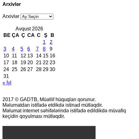
Arxivlər
Arxivlər
Avqust 2026
BE
ÇA
Ç
CA
C
Ş
B
1
2
3
4
5
6
7
8
9
10
11
12
13
14
15
16
17
18
19
20
21
22
23
24
25
26
27
28
29
30
31
« İyl
2017 © GADTB, Müəllif hüquqları qorunur.
Məlumatdan istifadə etdikdə istinad mütləqdir.
Məlumat internet səhifələrində istifadə edildikdə müvafiq
keçidin qoyulması mütləqdir.