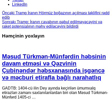
LinkedIn
Öncəki
Tramp İranın Hörmüz boğazının açılması təklifini rədd
edib
Sonrakı
Tramp: İranın cavabının qəbul edilməyəcəyini və
raket potensialının məhv ediləcəyini bildirdi
Həmçinin yoxlayın
Məsud Türkmən-Münfərdin həbsinin
davam etməsi və Qəzvinin
Çubinəndər həbsxanasında işgəncə
və məcburi etirafla bağlı narahatlıq
GADTB: 1404-cü ilin Dey ayında keçirilən ümumxalq
etirazları zamanı saxlanılanlardan biri olan Məsud Türkmən-
Münfərd 1405-ci …