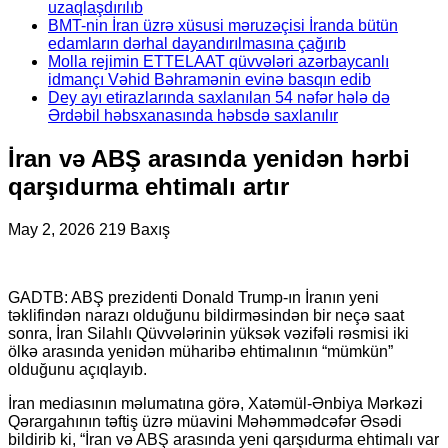
uzaqlaşdırılıb
BMT-nin İran üzrə xüsusi məruzəçisi İranda bütün
edamların dərhal dayandırılmasına çağırıb
Molla rejimin ETTELAAT qüvvələri azərbaycanlı
idmançı Vəhid Bəhramənin evinə basqın edib
Dey ayı etirazlarında saxlanılan 54 nəfər hələ də
Ərdəbil həbsxanasında həbsdə saxlanılır
İran və ABŞ arasında yenidən hərbi
qarşıdurma ehtimalı artır
May 2, 2026
219 Baxış
GADTB: ABŞ prezidenti Donald Trump-ın İranın yeni
təklifindən narazı olduğunu bildirməsindən bir neçə saat
sonra, İran Silahlı Qüvvələrinin yüksək vəzifəli rəsmisi iki
ölkə arasında yenidən müharibə ehtimalının “mümkün”
olduğunu açıqlayıb.
İran mediasının məlumatına görə, Xatəmül-Ənbiya Mərkəzi
Qərargahının təftiş üzrə müavini Məhəmmədcəfər Əsədi
bildirib ki, “İran və ABŞ arasında yeni qarşıdurma ehtimalı var