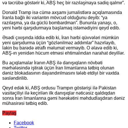
və təcrübə göstərir ki, ABŞ heç bir razılaşmaya sadiq qalmır”.
Donald Tramp isə cümə axşamı jurnalistlərə açıqlamasında
İranla bağlı iki variantın mövcud olduğunu deyib: “ya
razılaşma, ya da güclü bombardman”. Bununla yanaşı, o,
yeni hərbi qarşıdurmaya başlamaq istəmədiyini qeyd edib.
Əsədi çıxışında iddia edib ki, İran hərbi qüvvələri mümkün
yeni qarşıdurma üçün “gözlənilməz addımlar” hazırlayıb,
lakin bu barədə ətraflı məlumat verməyib. O əlavə edib ki,
ABŞ-ın yenidən hücum etməsi ehtimalından narahat deyillər.
Bu açıqlamalar İranın ABŞ ilə danışıqların növbəti
mərhələsində iştirak üçün İran limanlarına tətbiq olunan
dəniz blokadasının dayandırılmasını tələb etdiyi bir vaxtda
səsləndirilib.
Qeyd edək ki, ABŞ ordusu Trampın göstərişi ilə Pakistan
vasitəçiliyi ilə keçirilən ilk danışıqlar nəticəsiz qaldıqdan
sonra İran limanlarına gəmi hərəkətini məhdudlaşdıran dəniz
mühasirəsi tətbiq edib.
Paylaş
Facebook
Twitter