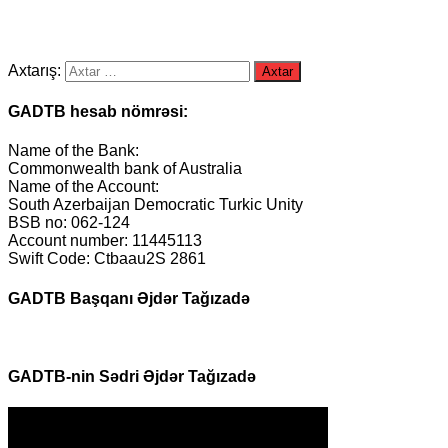
Axtarış:
GADTB hesab nömrəsi:
Name of the Bank:
Commonwealth bank of Australia
Name of the Account:
South Azerbaijan Democratic Turkic Unity
BSB no: 062-124
Account number: 11445113
Swift Code: Ctbaau2S 2861
GADTB Başqanı Əjdər Tağızadə
GADTB-nin Sədri Əjdər Tağızadə