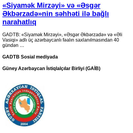
«Siyamək Mirzəyi» və «Əsgər
Əkbərzadə»nin səhhəti ilə bağlı
narahatlıq
GADTB: «Siyamək Mirzəyi», «Əsgər Əkbərzadə» və «Əli
Vasiqi» adlı üç azərbaycanlı fəalın saxlanılmasından 40
gündən …
GADTB Sosial mediyada
Güney Azərbaycan İstiqlalçılar Birliyi (GAİB)