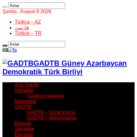
Şənbə , Avqust 8 2026
Türkçə – AZ
فارسی
Türkce – TR
GADTB Güney Azərbaycan
Demokratik Türk Birliyi
Ana Səhifə
Xəbərlər
Təşkilat xəbərləri
Məqalələr
GADTB
GADTB – Nizamnamə
GADTB – Məramnamə
Başqan
Sənədlər
Bəyanat