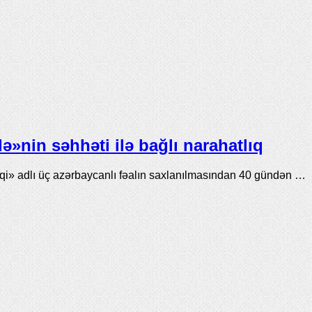
»nin səhhəti ilə bağlı narahatlıq
» adlı üç azərbaycanlı fəalın saxlanılmasından 40 gündən …