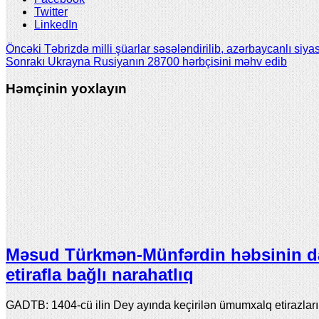
Twitter
LinkedIn
Öncəki
Təbrizdə milli şüarlar səsələndirilib, azərbaycanlı siya
Sonrakı
Ukrayna Rusiyanın 28700 hərbçisini məhv edib
Həmçinin yoxlayın
Məsud Türkmən-Münfərdin həbsinin d
etirafla bağlı narahatlıq
GADTB: 1404-cü ilin Dey ayında keçirilən ümumxalq etirazlar