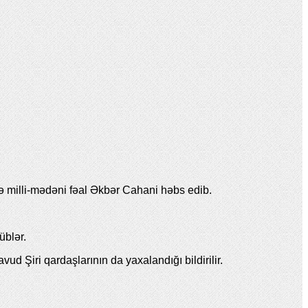
ə milli-mədəni fəal Əkbər Cahani həbs edib.
üblər.
 Şiri qardaşlarının da yaxalandığı bildirilir.