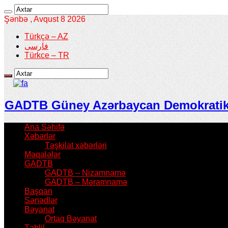
Şənbə , Avqust 8 2026
Türkçə – AZ
فارسی
Türkce – TR
GADTB Güney Azərbaycan Demokratik T
Ana Səhifə
Xəbərlər
Təşkilat xəbərləri
Məqalələr
GADTB
GADTB – Nizamnamə
GADTB – Məramnamə
Başqan
Sənədlər
Bəyanat
Ortaq Bəyanat
Təhlil