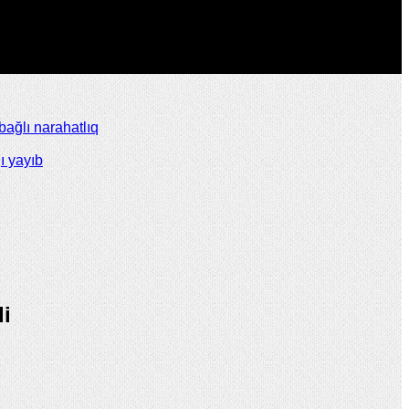
ağlı narahatlıq
ı yayıb
di