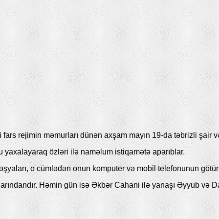
fars rejimin məmurları dünən axşam mayın 19-da təbrizli şair v
 yaxalayaraq özləri ilə naməlum istiqamətə aparıblar.
 əşyaları, o cümlədən onun komputer və mobil telefonunun götür
arındandır. Həmin gün isə Əkbər Cahani ilə yanaşı Əyyub və Davud