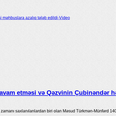
si məhbuslara azalıq tələb edildi-Video
avam etməsi və Qəzvinin Çubinəndər h
ı zamanı saxlanılanlardan biri olan Məsud Türkmən-Münfərd 14