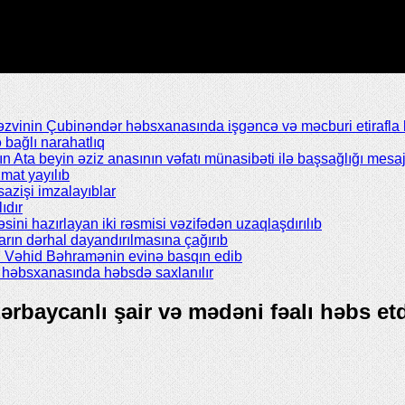
inin Çubinəndər həbsxanasında işgəncə və məcburi etirafla b
bağlı narahatlıq
Ata beyin əziz anasının vəfatı münasibəti ilə başsağlığı mesaj
mat yayılıb
azişi imzalayıblar
ıdır
əsini hazırlayan iki rəsmisi vəzifədən uzaqlaşdırılıb
rın dərhal dayandırılmasına çağırıb
ı Vəhid Bəhramənin evinə basqın edib
il həbsxanasında həbsdə saxlanılır
ərbaycanlı şair və mədəni fəalı həbs et