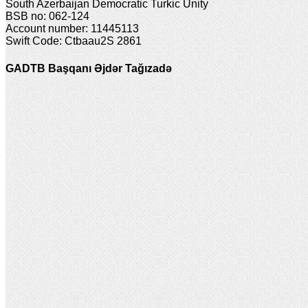
South Azerbaijan Democratic Turkic Unity
BSB no: 062-124
Account number: 11445113
Swift Code: Ctbaau2S 2861
GADTB Başqanı Əjdər Tağızadə