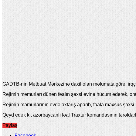
GADTB-nin Mətbuat Mərkəzinə daxil olan məlumata görə, irqçi 
Rejimin məmurları dünən fəalın şəxsi evinə hücum edərək, onu
Rejimin məmurlarının evdə axtarış aparıb, fəala məxsus şəxsi
Qeyd edək ki, azərbaycanlı fəal Traxtur komandasının tərəfdarl
Paylaş
Facebook