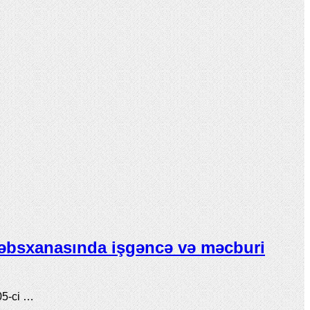
əbsxanasında işgəncə və məcburi
05-ci …