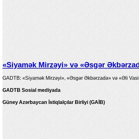
«Siyamək Mirzəyi» və «Əsgər Əkbərzadə
GADTB: «Siyamək Mirzəyi», «Əsgər Əkbərzadə» və «Əli Vasiqi
GADTB Sosial mediyada
Güney Azərbaycan İstiqlalçılar Birliyi (GAİB)