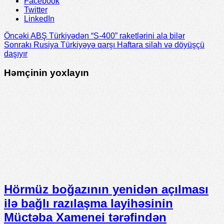
Facebook
Twitter
LinkedIn
Öncəki
ABŞ Türkiyədən “S-400” raketlərini ala bilər
Sonrakı
Rusiya Türkiyəyə qarşı Haftara silah və döyüşçü
daşıyır
Həmçinin yoxlayın
Hörmüz boğazının yenidən açılması
ilə bağlı razılaşma layihəsinin
Müctəba Xamenei tərəfindən