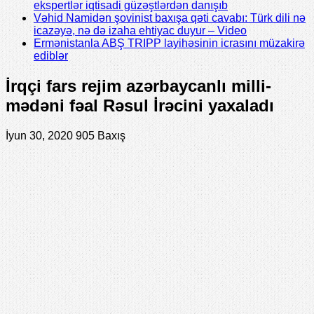
ekspertlər iqtisadi güzəştlərdən danışıb
Vəhid Namidən şovinist baxışa qəti cavabı: Türk dili nə
icazəyə, nə də izaha ehtiyac duyur – Video
Ermənistanla ABŞ TRIPP layihəsinin icrasını müzakirə
ediblər
İrqçi fars rejim azərbaycanlı milli-
mədəni fəal Rəsul İrəcini yaxaladı
İyun 30, 2020
905 Baxış