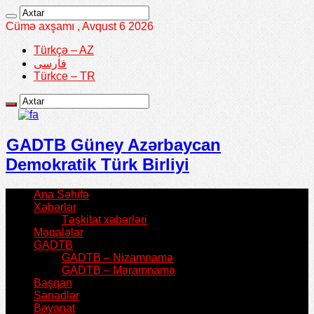
Cümə axşamı , Avqust 6 2026
Türkçə – AZ
فارسی
Türkce – TR
GADTB Güney Azərbaycan
Demokratik Türk Birliyi
Ana Səhifə
Xəbərlər
Təşkilat xəbərləri
Məqalələr
GADTB
GADTB – Nizamnamə
GADTB – Məramnamə
Başqan
Sənədlər
Bəyanat