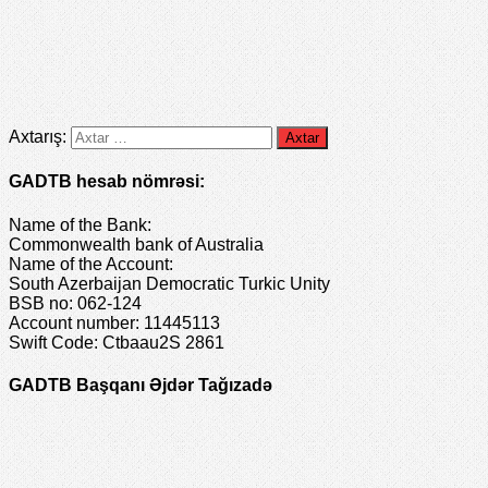
Axtarış:
GADTB hesab nömrəsi:
Name of the Bank:
Commonwealth bank of Australia
Name of the Account:
South Azerbaijan Democratic Turkic Unity
BSB no: 062-124
Account number: 11445113
Swift Code: Ctbaau2S 2861
GADTB Başqanı Əjdər Tağızadə