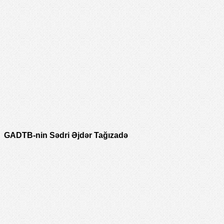
GADTB-nin Sədri Əjdər Tağızadə