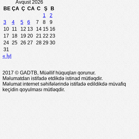
Avqust 2026
BE
ÇA
Ç
CA
C
Ş
B
1
2
3
4
5
6
7
8
9
10
11
12
13
14
15
16
17
18
19
20
21
22
23
24
25
26
27
28
29
30
31
« İyl
2017 © GADTB, Müəllif hüquqları qorunur.
Məlumatdan istifadə etdikdə istinad mütləqdir.
Məlumat internet səhifələrində istifadə edildikdə müvafiq
keçidin qoyulması mütləqdir.