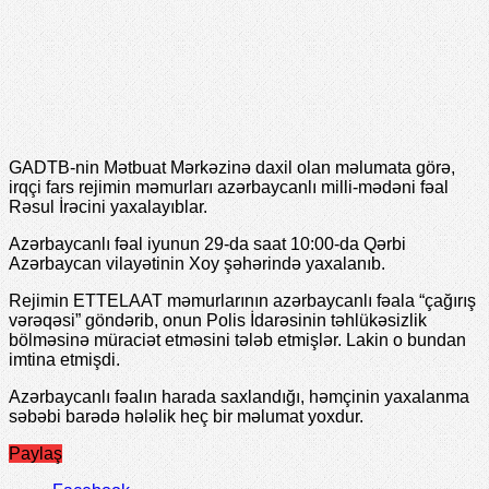
GADTB-nin Mətbuat Mərkəzinə daxil olan məlumata görə,
irqçi fars rejimin məmurları azərbaycanlı milli-mədəni fəal
Rəsul İrəcini yaxalayıblar.
Azərbaycanlı fəal iyunun 29-da saat 10:00-da Qərbi
Azərbaycan vilayətinin Xoy şəhərində yaxalanıb.
Rejimin ETTELAAT məmurlarının azərbaycanlı fəala “çağırış
vərəqəsi” göndərib, onun Polis İdarəsinin təhlükəsizlik
bölməsinə müraciət etməsini tələb etmişlər. Lakin o bundan
imtina etmişdi.
Azərbaycanlı fəalın harada saxlandığı, həmçinin yaxalanma
səbəbi barədə hələlik heç bir məlumat yoxdur.
Paylaş