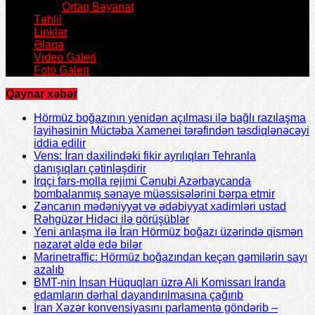
Ortaq Bəyanat
Təhlil
Linklər
Əlaqə
Video Galeri
Foto Galeri
Qaynar xəbər
Hörmüz boğazının yenidən açılması ilə bağlı razılaşma
layihəsinin Müctəba Xamenei tərəfindən təsdiqlənəcəyi
iddia edilir
Vens: İran daxilindəki fikir ayrılıqları Tehranla
danışıqları çətinləşdirir
İrqçi fars-molla rejimi Cənubi Azərbaycanda
bombalanmış sənaye müəssisələrini bərpa etmir
Zəncanın mədəniyyət və ədəbiyyat xadimləri ustad
Rəhgüzər Hidəci ilə görüşüblər
Yeni anlaşma ilə İran Hörmüz boğazı üzərində qismən
nəzarət əldə edə bilər
Marinetraffic: Hörmüz boğazından keçən gəmilərin sayı
azalıb
BMT-nin İnsan Hüquqları üzrə Ali Komissarı İranda
edamların dərhal dayandırılmasına çağırıb
İran Xəzər konvensiyasını parlamentə göndərib –