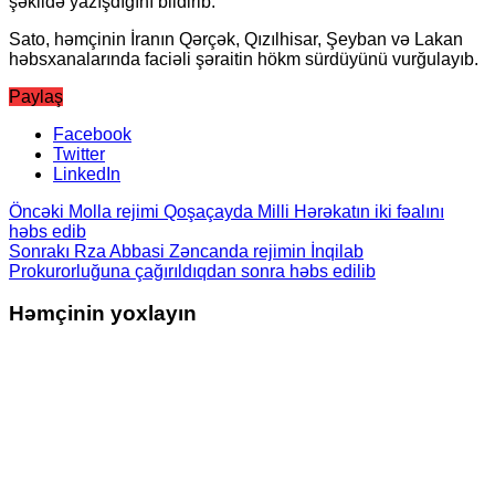
şəkildə yazışdığını bildirib.
Sato, həmçinin İranın Qərçək, Qızılhisar, Şeyban və Lakan
həbsxanalarında faciəli şəraitin hökm sürdüyünü vurğulayıb.
Paylaş
Facebook
Twitter
LinkedIn
Öncəki
Molla rejimi Qoşaçayda Milli Hərəkatın iki fəalını
həbs edib
Sonrakı
Rza Abbasi Zəncanda rejimin İnqilab
Prokurorluğuna çağırıldıqdan sonra həbs edilib
Həmçinin yoxlayın