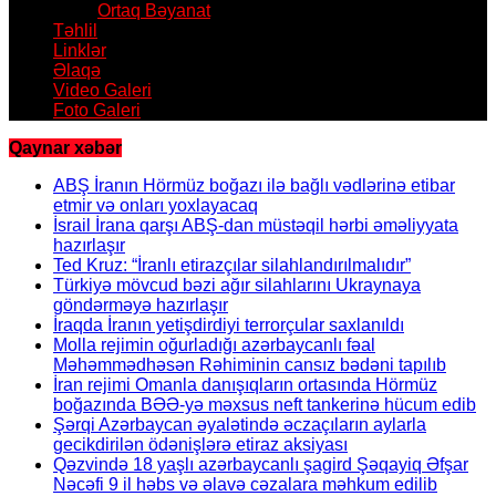
Ortaq Bəyanat
Təhlil
Linklər
Əlaqə
Video Galeri
Foto Galeri
Qaynar xəbər
ABŞ İranın Hörmüz boğazı ilə bağlı vədlərinə etibar
etmir və onları yoxlayacaq
İsrail İrana qarşı ABŞ-dan müstəqil hərbi əməliyyata
hazırlaşır
Ted Kruz: “İranlı etirazçılar silahlandırılmalıdır”
Türkiyə mövcud bəzi ağır silahlarını Ukraynaya
göndərməyə hazırlaşır
İraqda İranın yetişdirdiyi terrorçular saxlanıldı
Molla rejimin oğurladığı azərbaycanlı fəal
Məhəmmədhəsən Rəhiminin cansız bədəni tapılıb
İran rejimi Omanla danışıqların ortasında Hörmüz
boğazında BƏƏ-yə məxsus neft tankerinə hücum edib
Şərqi Azərbaycan əyalətində əczaçıların aylarla
gecikdirilən ödənişlərə etiraz aksiyası
Qəzvində 18 yaşlı azərbaycanlı şagird Şəqayiq Əfşar
Nəcəfi 9 il həbs və əlavə cəzalara məhkum edilib