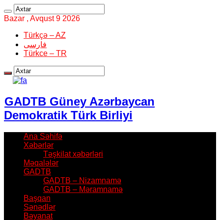
Bazar , Avqust 9 2026
Türkçə – AZ
فارسی
Türkce – TR
GADTB Güney Azərbaycan
Demokratik Türk Birliyi
Ana Səhifə
Xəbərlər
Təşkilat xəbərləri
Məqalələr
GADTB
GADTB – Nizamnamə
GADTB – Məramnamə
Başqan
Sənədlər
Bəyanat