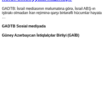
GADTB: İsrail mediasının məlumatına görə, İsrail ABŞ-ın
iştirakı olmadan İran rejiminə qarşı birtərəfli hücumlar həyata
…
GADTB Sosial mediyada
Güney Azərbaycan İstiqlalçılar Birliyi (GAİB)