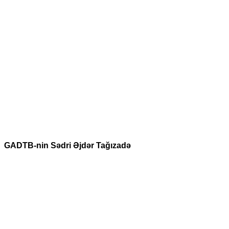
GADTB-nin Sədri Əjdər Tağızadə