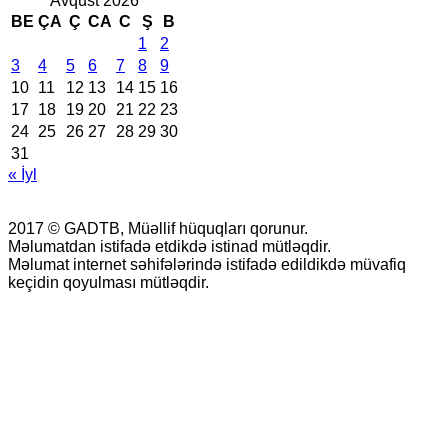
Avqust 2026
BE
ÇA
Ç
CA
C
Ş
B
1
2
3
4
5
6
7
8
9
10
11
12
13
14
15
16
17
18
19
20
21
22
23
24
25
26
27
28
29
30
31
« İyl
2017 © GADTB, Müəllif hüquqları qorunur.
Məlumatdan istifadə etdikdə istinad mütləqdir.
Məlumat internet səhifələrində istifadə edildikdə müvafiq
keçidin qoyulması mütləqdir.