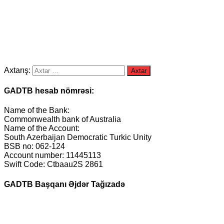
Axtarış:
GADTB hesab nömrəsi:
Name of the Bank:
Commonwealth bank of Australia
Name of the Account:
South Azerbaijan Democratic Turkic Unity
BSB no: 062-124
Account number: 11445113
Swift Code: Ctbaau2S 2861
GADTB Başqanı Əjdər Tağızadə