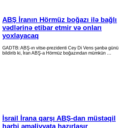
ABŞ İranın Hörmüz boğazı ilə bağlı
vədlərinə etibar etmir və onları
yoxlayacaq
GADTB: ABŞ-ın vitse-prezidenti Cey Di Vens şənbə günü
bildirib ki, İran ABŞ-a Hörmüz boğazından mümkün …
İsrail İrana qarşı ABŞ-dan müstəqil
hərbi əməliyyata hazırlaşır