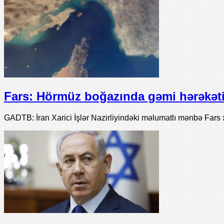
Fars: Hörmüz boğazında gəmi hərəkəti 
GADTB: İran Xarici İşlər Nazirliyindəki məlumatlı mənbə Fars 