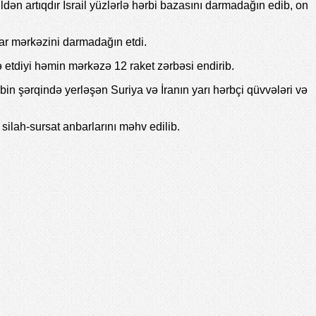
ən artıqdır İsrail yüzlərlə hərbi bazasını darmadağın edib, on
ar mərkəzini darmadağın etdi.
rə etdiyi həmin mərkəzə 12 raket zərbəsi endirib.
bin şərqində yerləşən Suriya və İranın yarı hərbçi qüvvələri və
 silah-sursat anbarlarını məhv edilib.