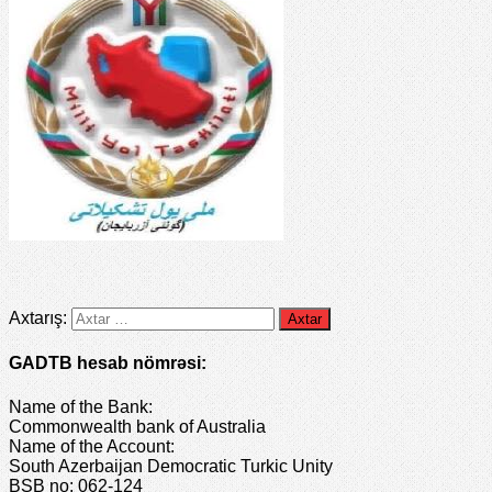
Axtarış:
GADTB hesab nömrəsi:
Name of the Bank:
Commonwealth bank of Australia
Name of the Account:
South Azerbaijan Democratic Turkic Unity
BSB no: 062-124