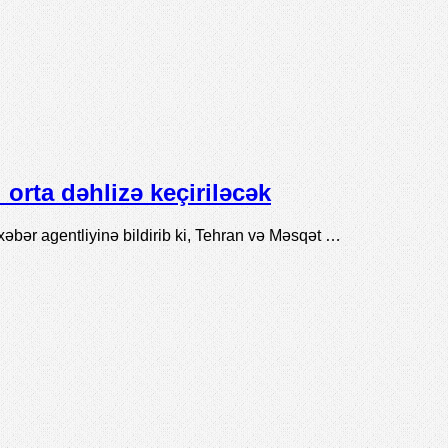
orta dəhlizə keçiriləcək
xəbər agentliyinə bildirib ki, Tehran və Məsqət …