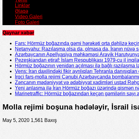
Linklər
Əlaqə
Video Galeri
Foto Galeri
Qaynar xəbər
Fars: Hörmüz boğazında gəmi hərəkəti orta dəhlizə keçir
Netanyahu: Razılaşma olsa da, olmasa da, İranın nüvə 
Azərbaycanın Apellyasiya məhkəməsi Arayik Harutyunya
Pezeşkiandan etiraf: İslam Respublikası 1979-cu il inqil
Hörmüz boğazının yenidən açılması ilə bağlı razılaşma l
Vens: İran daxilindəki fikir ayrılıqları Tehranla danışıqları 
İrqçi fars-molla rejimi Cənubi Azərbaycanda bombalanmı
Zəncanın mədəniyyət və ədəbiyyat xadimləri ustad Rəhgü
Yeni anlaşma ilə İran Hörmüz boğazı üzərində qismən nə
Marinetraffic: Hörmüz boğazından keçən gəmilərin sayı a
Molla rejimi boşuna hədələyir, İsrail i
May 5, 2020
1,561 Baxış