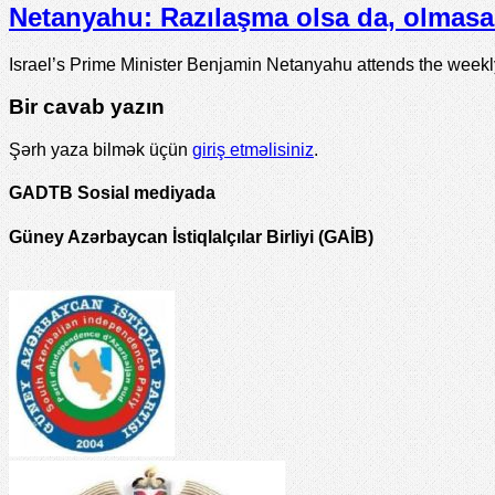
Netanyahu: Razılaşma olsa da, olmasa 
Israel’s Prime Minister Benjamin Netanyahu attends the week
Bir cavab yazın
Şərh yaza bilmək üçün
giriş etməlisiniz
.
GADTB Sosial mediyada
Güney Azərbaycan İstiqlalçılar Birliyi (GAİB)