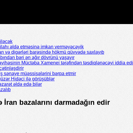
iləcək
silahı əldə etməsinə imkan verməyəcəyik
n və digərləri barəsində hökmü qüvvədə saxlayıb
abından bəri ən ağır dövrünü yaşayır
ayihəsinin Müctəba Xamenei tərəfindən təsdiqlənəcəyi iddia edil
çətinləşdirir
ş sənaye müəssisələrini bərpa etmir
zər Hidəci ilə görüşüblər
zarət əldə edə bilər
zalıb
sə İran bazalarını darmadağın edir