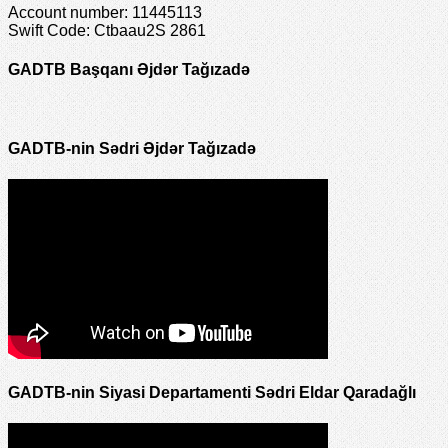
Account number: 11445113
Swift Code: Ctbaau2S 2861
GADTB Başqanı Əjdər Tağızadə
GADTB-nin Sədri Əjdər Tağızadə
GADTB-nin Siyasi Departamenti Sədri Eldar Qaradağlı