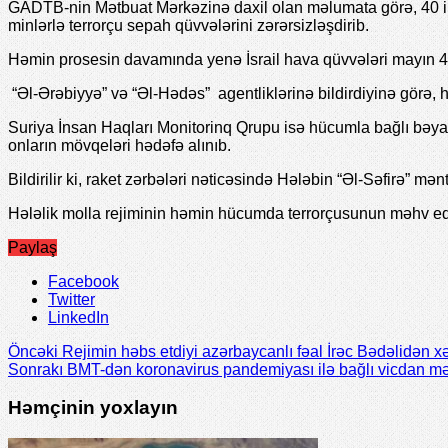
GADTB-nin Mətbuat Mərkəzinə daxil olan məlumata görə, 40 ildən
minlərlə terrorçu sepah qüvvələrini zərərsizləşdirib.
Həmin prosesin davamında yenə İsrail hava qüvvələri mayın 4-
“Əl-Ərəbiyyə” və “Əl-Hədəs” agentliklərinə bildirdiyinə görə, ha
Suriya İnsan Haqları Monitorinq Qrupu isə hücumla bağlı bəyanat
onların mövqeləri hədəfə alınıb.
Bildirilir ki, raket zərbələri nəticəsində Hələbin “Əl-Səfirə” mə
Hələlik molla rejiminin həmin hücumda terrorçusunun məhv edi
Paylaş
Facebook
Twitter
LinkedIn
Öncəki
Rejimin həbs etdiyi azərbaycanlı fəal İrəc Bədəlidən x
Sonrakı
BMT-dən koronavirus pandemiyası ilə bağlı vicdan məh
Həmçinin yoxlayın