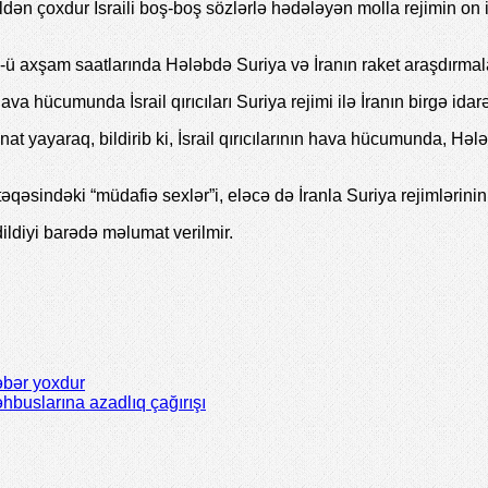
 çoxdur İsraili boş-boş sözlərlə hədələyən molla rejimin on ild
ü axşam saatlarında Hələbdə Suriya və İranın raket araşdırmal
va hücumunda İsrail qırıcıları Suriya rejimi ilə İranın birgə ida
 yayaraq, bildirib ki, İsrail qırıcılarının hava hücumunda, Hələ
ntəqəsindəki “müdafiə sexlər”i, eləcə də İranla Suriya rejimlərinin
ldiyi barədə məlumat verilmir.
əbər yoxdur
buslarına azadlıq çağırışı