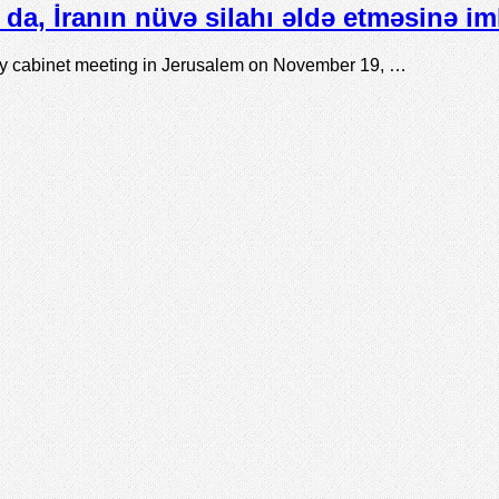
da, İranın nüvə silahı əldə etməsinə i
ly cabinet meeting in Jerusalem on November 19, …