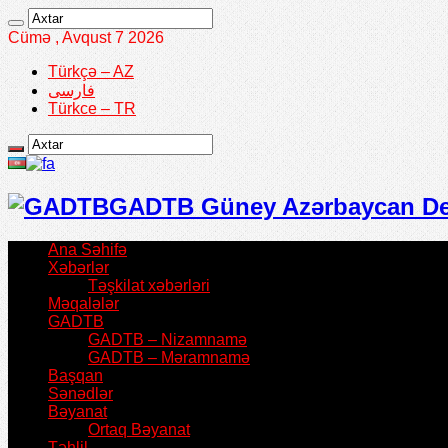
Cümə , Avqust 7 2026
Türkçə – AZ
فارسی
Türkce – TR
GADTB Güney Azərbaycan Demo
Ana Səhifə
Xəbərlər
Təşkilat xəbərləri
Məqalələr
GADTB
GADTB – Nizamnamə
GADTB – Məramnamə
Başqan
Sənədlər
Bəyanat
Ortaq Bəyanat
Təhlil