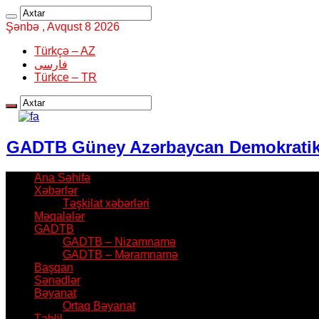
Şənbə , Avqust 8 2026
Türkçə – AZ
فارسی
Türkce – TR
GADTB Güney Azərbaycan Demokratik T
Ana Səhifə
Xəbərlər
Təşkilat xəbərləri
Məqalələr
GADTB
GADTB – Nizamnamə
GADTB – Məramnamə
Başqan
Sənədlər
Bəyanat
Ortaq Bəyanat
Təhlil