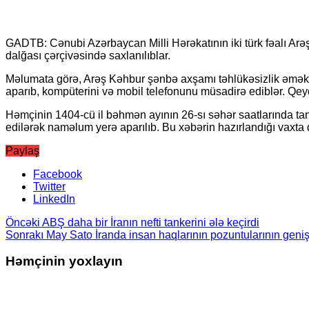
GADTB: Cənubi Azərbaycan Milli Hərəkatının iki türk fəalı Arə
dalğası çərçivəsində saxlanılıblar.
Məlumata görə, Arəş Kəhbur şənbə axşamı təhlükəsizlik əməkda
aparıb, kompüterini və mobil telefonunu müsadirə ediblər. Qeyd o
Həmçinin 1404-cü il bəhmən ayının 26-sı səhər saatlarında tan
edilərək naməlum yerə aparılıb. Bu xəbərin hazırlandığı vaxta 
Paylaş
Facebook
Twitter
LinkedIn
Öncəki
ABŞ daha bir İranın nefti tankerini ələ keçirdi
Sonrakı
May Sato İranda insan haqlarının pozuntularının geniş v
Həmçinin yoxlayın