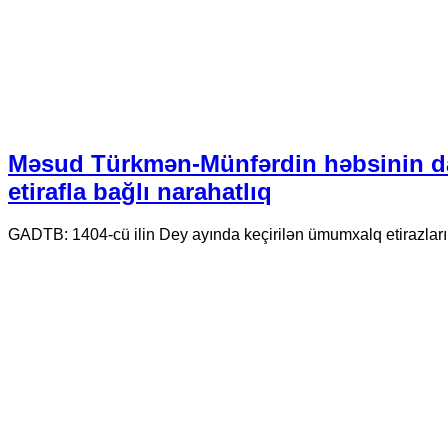
Məsud Türkmən-Münfərdin həbsinin d
etirafla bağlı narahatlıq
GADTB: 1404-cü ilin Dey ayında keçirilən ümumxalq etirazlar