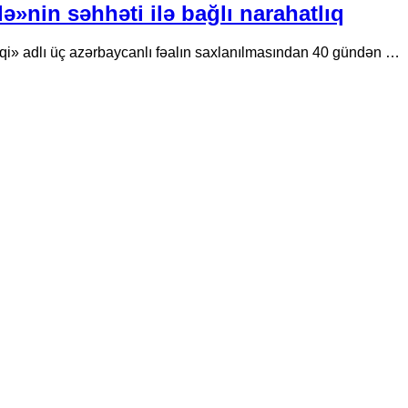
»nin səhhəti ilə bağlı narahatlıq
» adlı üç azərbaycanlı fəalın saxlanılmasından 40 gündən …