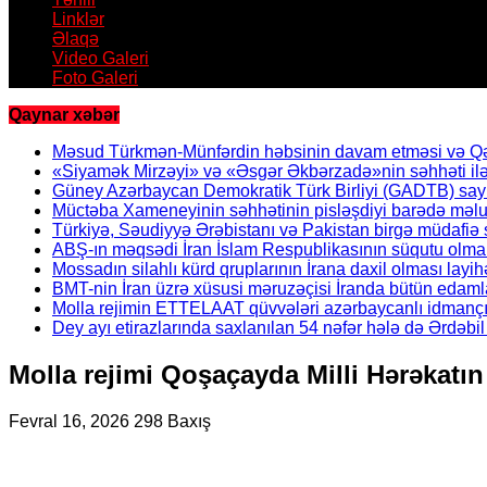
Linklər
Əlaqə
Video Galeri
Foto Galeri
Qaynar xəbər
Məsud Türkmən-Münfərdin həbsinin davam etməsi və Qəzv
«Siyamək Mirzəyi» və «Əsgər Əkbərzadə»nin səhhəti ilə 
Güney Azərbaycan Demokratik Türk Birliyi (GADTB) sayın 
Müctəba Xameneyinin səhhətinin pisləşdiyi barədə məlu
Türkiyə, Səudiyyə Ərəbistanı və Pakistan birgə müdafiə s
ABŞ-ın məqsədi İran İslam Respublikasının süqutu olmal
Mossadın silahlı kürd qruplarının İrana daxil olması layih
BMT-nin İran üzrə xüsusi məruzəçisi İranda bütün edamla
Molla rejimin ETTELAAT qüvvələri azərbaycanlı idmanç
Dey ayı etirazlarında saxlanılan 54 nəfər hələ də Ərdəb
Molla rejimi Qoşaçayda Milli Hərəkatın 
Fevral 16, 2026
298 Baxış