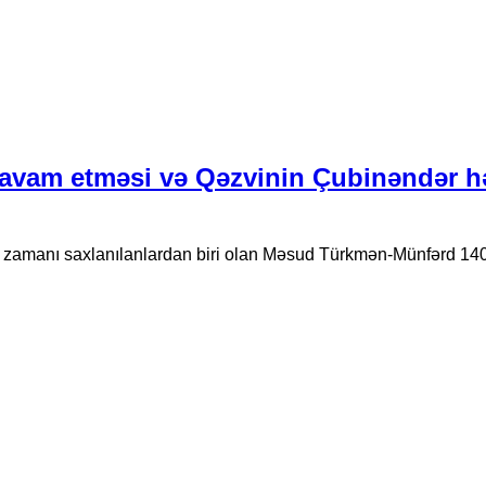
avam etməsi və Qəzvinin Çubinəndər h
ı zamanı saxlanılanlardan biri olan Məsud Türkmən-Münfərd 14