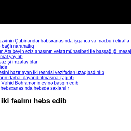
inin Çubinəndər həbsxanasında işgəncə və məcburi etirafla b
bağlı narahatlıq
Ata beyin əziz anasının vəfatı münasibəti ilə başsağlığı mesaj
mat yayılıb
azişi imzalayıblar
ıdır
əsini hazırlayan iki rəsmisi vəzifədən uzaqlaşdırılıb
rın dərhal dayandırılmasına çağırıb
ı Vəhid Bəhramənin evinə basqın edib
il həbsxanasında həbsdə saxlanılır
iki fəalını həbs edib