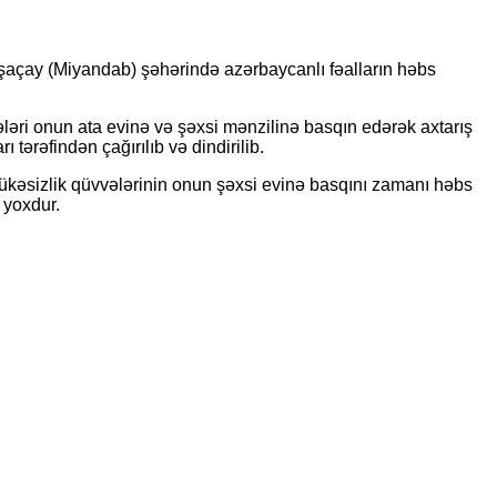
üşaçay (Miyandab) şəhərində azərbaycanlı fəalların həbs
ləri onun ata evinə və şəxsi mənzilinə basqın edərək axtarış
tərəfindən çağırılıb və dindirilib.
lükəsizlik qüvvələrinin onun şəxsi evinə basqını zamanı həbs
 yoxdur.