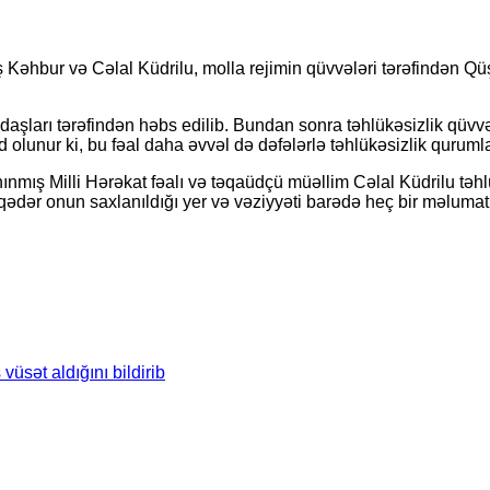
ş Kəhbur və Cəlal Küdrilu, molla rejimin qüvvələri tərəfindən Q
şları tərəfindən həbs edilib. Bundan sonra təhlükəsizlik qüvvə
lunur ki, bu fəal daha əvvəl də dəfələrlə təhlükəsizlik qurumları 
ınmış Milli Hərəkat fəalı və təqaüdçü müəllim Cəlal Küdrilu təh
qədər onun saxlanıldığı yer və vəziyyəti barədə heç bir məlumat
üsət aldığını bildirib