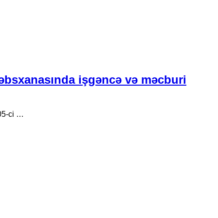
əbsxanasında işgəncə və məcburi
05-ci …