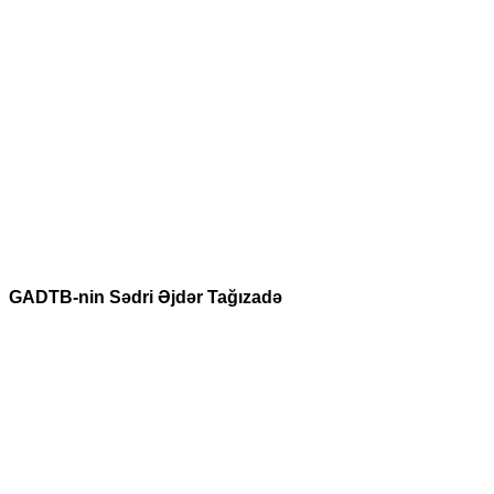
GADTB-nin Sədri Əjdər Tağızadə