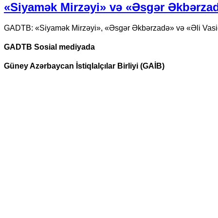
«Siyamək Mirzəyi» və «Əsgər Əkbərzadə
GADTB: «Siyamək Mirzəyi», «Əsgər Əkbərzadə» və «Əli Vasiqi
GADTB Sosial mediyada
Güney Azərbaycan İstiqlalçılar Birliyi (GAİB)