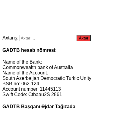
Axtarış:
GADTB hesab nömrəsi:
Name of the Bank:
Commonwealth bank of Australia
Name of the Account:
South Azerbaijan Democratic Turkic Unity
BSB no: 062-124
Account number: 11445113
Swift Code: Ctbaau2S 2861
GADTB Başqanı Əjdər Tağızadə