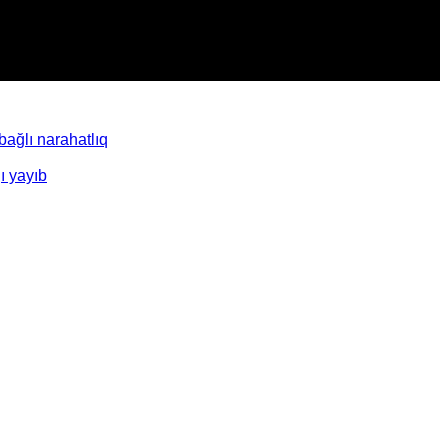
ağlı narahatlıq
ı yayıb