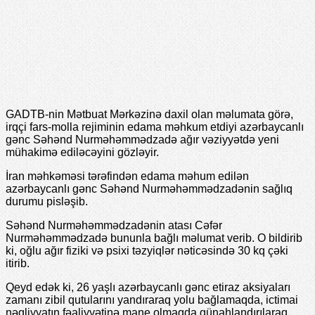
GADTB-nin Mətbuat Mərkəzinə daxil olan məlumata görə,
irqçi fars-molla rejiminin edama məhkum etdiyi azərbaycanlı
gənc Səhənd Nurməhəmmədzadə ağır vəziyyətdə yeni
mühakimə ediləcəyini gözləyir.
İran məhkəməsi tərəfindən edama məhum edilən
azərbaycanlı gənc Səhənd Nurməhəmmədzadənin sağlıq
durumu pisləşib.
Səhənd Nurməhəmmədzadənin atası Cəfər
Nurməhəmmədzadə bununla bağlı məlumat verib. O bildirib
ki, oğlu ağır fiziki və psixi təzyiqlər nəticəsində 30 kq çəki
itirib.
Qeyd edək ki, 26 yaşlı azərbaycanlı gənc etiraz aksiyaları
zamanı zibil qutularını yandıraraq yolu bağlamaqda, ictimai
nəqliyyatın fəaliyyətinə mane olmaqda günahlandırılaraq