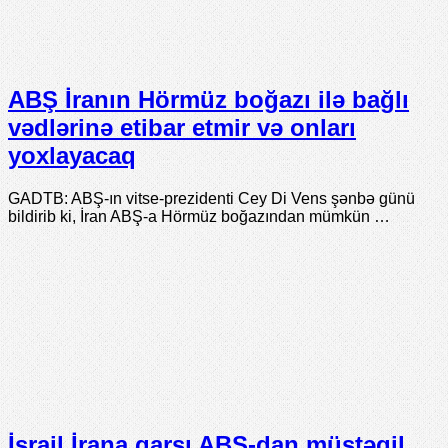
ABŞ İranın Hörmüz boğazı ilə bağlı
vədlərinə etibar etmir və onları
yoxlayacaq
GADTB: ABŞ-ın vitse-prezidenti Cey Di Vens şənbə günü
bildirib ki, İran ABŞ-a Hörmüz boğazından mümkün …
İsrail İrana qarşı ABŞ-dan müstəqil