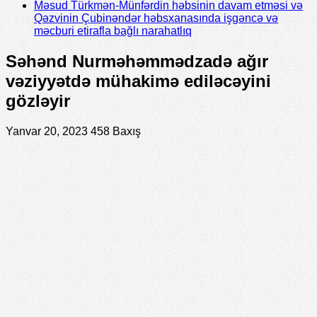
Məsud Türkmən-Münfərdin həbsinin davam etməsi və
Qəzvinin Çubinəndər həbsxanasında işgəncə və
məcburi etirafla bağlı narahatlıq
Səhənd Nurməhəmmədzadə ağır
vəziyyətdə mühakimə ediləcəyini
gözləyir
Yanvar 20, 2023
458 Baxış