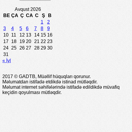
Avqust 2026
BE
ÇA
Ç
CA
C
Ş
B
1
2
3
4
5
6
7
8
9
10
11
12
13
14
15
16
17
18
19
20
21
22
23
24
25
26
27
28
29
30
31
« İyl
2017 © GADTB, Müəllif hüquqları qorunur.
Məlumatdan istifadə etdikdə istinad mütləqdir.
Məlumat internet səhifələrində istifadə edildikdə müvafiq
keçidin qoyulması mütləqdir.