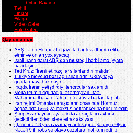
Ortaq Bəyanat
Təhlil
Linklər
Əlaqə
Video Galeri
Foto Galeri
Qaynar xəbər
ABŞ İranın Hörmüz boğazı ilə bağlı vədlərinə etibar
etmir və onları yoxlayacaq
İsrail İrana qarşı ABŞ-dan müstəqil hərbi əməliyyata
hazırlaşır
Ted Kruz: “İranlı etirazçılar silahlandırılmalıdır”
Türkiyə mövcud bəzi ağır silahlarını Ukraynaya
göndərməyə hazırlaşır
İraqda İranın yetişdirdiyi terrorçular saxlanıldı
Molla rejimin oğurladığı azərbaycanlı fəal
Məhəmmədhəsən Rəhiminin cansız bədəni tapılıb
İran rejimi Omanla danışıqların ortasında Hörmüz
boğazında BƏƏ-yə məxsus neft tankerinə hücum edib
Şərqi Azərbaycan əyalətində əczaçıların aylarla
gecikdirilən ödənişlərə etiraz aksiyası
Qəzvində 18 yaşlı azərbaycanlı şagird Şəqayiq Əfşar
Nəcəfi 9 il həbs və əlavə cəzalara məhkum edilib