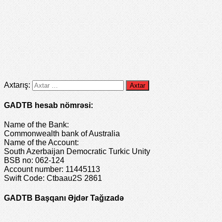
Axtarış:
GADTB hesab nömrəsi:
Name of the Bank:
Commonwealth bank of Australia
Name of the Account:
South Azerbaijan Democratic Turkic Unity
BSB no: 062-124
Account number: 11445113
Swift Code: Ctbaau2S 2861
GADTB Başqanı Əjdər Tağızadə