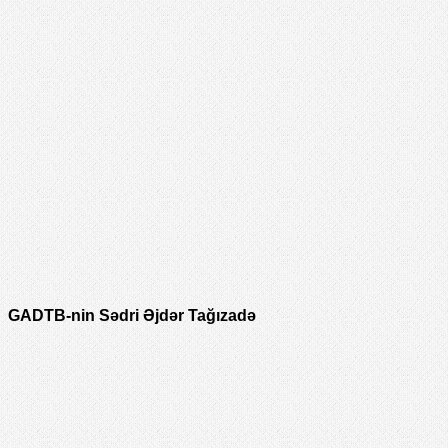
GADTB-nin Sədri Əjdər Tağızadə