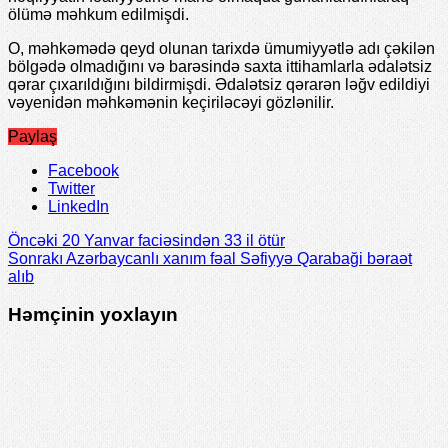
ölümə məhkum edilmişdi.
O, məhkəmədə qeyd olunan tarixdə ümumiyyətlə adı çəkilən
bölgədə olmadığını və barəsində saxta ittihamlarla ədalətsiz
qərar çıxarıldığını bildirmişdi. Ədalətsiz qərarən ləğv edildiyi
vəyenidən məhkəmənin keçiriləcəyi gözlənilir.
Paylaş
Facebook
Twitter
LinkedIn
Öncəki
20 Yanvar faciəsindən 33 il ötür
Sonrakı
Azərbaycanlı xanım fəal Səfiyyə Qarabaği bəraət
alıb
Həmçinin yoxlayın