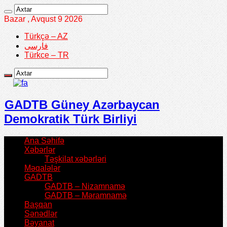
Bazar , Avqust 9 2026
Türkçə – AZ
فارسی
Türkce – TR
GADTB Güney Azərbaycan
Demokratik Türk Birliyi
Ana Səhifə
Xəbərlər
Təşkilat xəbərləri
Məqalələr
GADTB
GADTB – Nizamnamə
GADTB – Məramnamə
Başqan
Sənədlər
Bəyanat