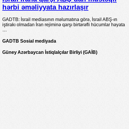
hərbi əməliyyata hazırlaşır
GADTB: İsrail mediasının məlumatına görə, İsrail ABŞ-ın
iştirakı olmadan İran rejiminə qarşı birtərəfli hücumlar həyata
…
GADTB Sosial mediyada
Güney Azərbaycan İstiqlalçılar Birliyi (GAİB)