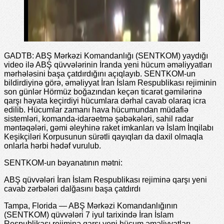
GADTB: ABŞ Mərkəzi Komandanlığı (SENTKOM) yaydığı
video ilə ABŞ qüvvələrinin İranda yeni hücum əməliyyatları
mərhələsini başa çatdırdığını açıqlayıb. SENTKOM-un
bildirdiyinə görə, əməliyyat İran İslam Respublikası rejiminin
son günlər Hörmüz boğazından keçən ticarət gəmilərinə
qarşı həyata keçirdiyi hücumlara dərhal cavab olaraq icra
edilib. Hücumlar zamanı hava hücumundan müdafiə
sistemləri, komanda-idarəetmə şəbəkələri, sahil radar
məntəqələri, gəmi əleyhinə raket imkanları və İslam İnqilabı
Keşikçiləri Korpusunun sürətli qayıqları da daxil olmaqla
onlarla hərbi hədəf vurulub.
SENTKOM-un bəyanatının mətni:
ABŞ qüvvələri İran İslam Respublikası rejiminə qarşı yeni
cavab zərbələri dalğasını başa çatdırdı
Tampa, Florida — ABŞ Mərkəzi Komandanlığının
(SENTKOM) qüvvələri 7 iyul tarixində İran İslam
Respublikası rejiminə qarşı yeni hücum əməliyyatları