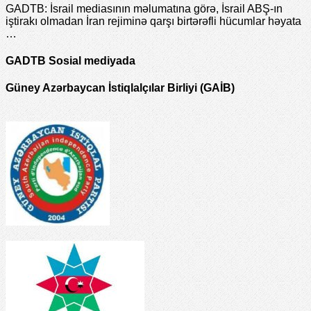
GADTB: İsrail mediasının məlumatına görə, İsrail ABŞ-ın
iştirakı olmadan İran rejiminə qarşı birtərəfli hücumlar həyata
…
GADTB Sosial mediyada
Güney Azərbaycan İstiqlalçılar Birliyi (GAİB)