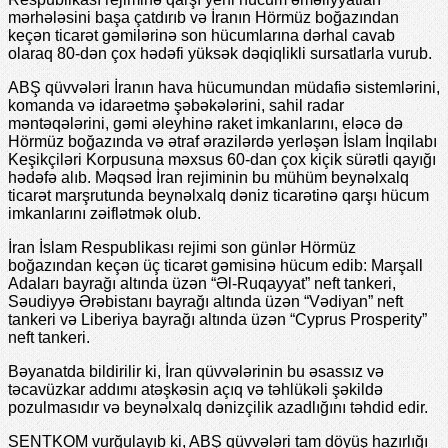
mərhələsini başa çatdırıb və İranın Hörmüz boğazından
keçən ticarət gəmilərinə son hücumlarına dərhal cavab
olaraq 80-dən çox hədəfi yüksək dəqiqlikli sursatlarla vurub.
ABŞ qüvvələri İranın hava hücumundan müdafiə sistemlərini,
komanda və idarəetmə şəbəkələrini, sahil radar
məntəqələrini, gəmi əleyhinə raket imkanlarını, eləcə də
Hörmüz boğazında və ətraf ərazilərdə yerləşən İslam İnqilabı
Keşikçiləri Korpusuna məxsus 60-dan çox kiçik sürətli qayığı
hədəfə alıb. Məqsəd İran rejiminin bu mühüm beynəlxalq
ticarət marşrutunda beynəlxalq dəniz ticarətinə qarşı hücum
imkanlarını zəiflətmək olub.
İran İslam Respublikası rejimi son günlər Hörmüz
boğazından keçən üç ticarət gəmisinə hücum edib: Marşall
Adaları bayrağı altında üzən “Əl-Ruqayyat” neft tankeri,
Səudiyyə Ərəbistanı bayrağı altında üzən “Vədiyan” neft
tankeri və Liberiya bayrağı altında üzən “Cyprus Prosperity”
neft tankeri.
Bəyanatda bildirilir ki, İran qüvvələrinin bu əsassız və
təcavüzkar addımı atəşkəsin açıq və təhlükəli şəkildə
pozulmasıdır və beynəlxalq dənizçilik azadlığını təhdid edir.
SENTKOM vurğulayıb ki, ABŞ qüvvələri tam döyüş hazırlığı