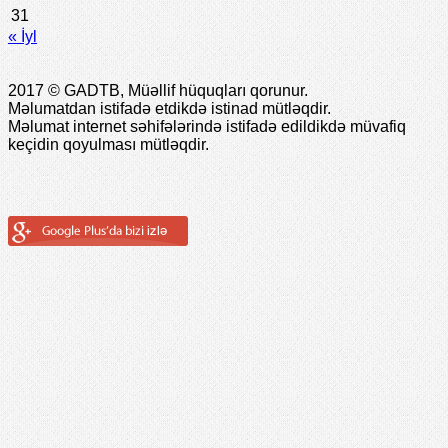
31
« İyl
2017 © GADTB, Müəllif hüquqları qorunur.
Məlumatdan istifadə etdikdə istinad mütləqdir.
Məlumat internet səhifələrində istifadə edildikdə müvafiq
keçidin qoyulması mütləqdir.