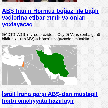
ABŞ İranın Hörmüz boğazı ilə bağlı
vədlərinə etibar etmir və onları
yoxlayacaq
GADTB: ABŞ-ın vitse-prezidenti Cey Di Vens şənbə günü
bildirib ki, İran ABŞ-a Hörmüz boğazından mümkün …
İsrail İrana qarşı ABŞ-dan müstəqil
hərbi əməliyyata hazırlaşır