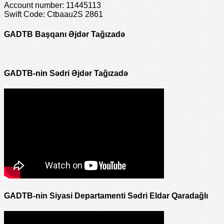
Account number: 11445113
Swift Code: Ctbaau2S 2861
GADTB Başqanı Əjdər Tağızadə
GADTB-nin Sədri Əjdər Tağızadə
GADTB-nin Siyasi Departamenti Sədri Eldar Qaradağlı