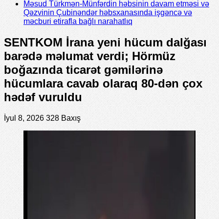
Məsud Türkmən-Münfərdin həbsinin davam etməsi və
Qəzvinin Çubinəndər həbsxanasında işgəncə və
məcburi etirafla bağlı narahatlıq
SENTKOM İrana yeni hücum dalğası
barədə məlumat verdi; Hörmüz
boğazında ticarət gəmilərinə
hücumlara cavab olaraq 80-dən çox
hədəf vuruldu
İyul 8, 2026
328 Baxış