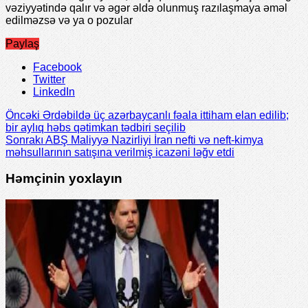
vəziyyətində qalır və əgər əldə olunmuş razılaşmaya əməl
edilməzsə və ya o pozular
Paylaş
Facebook
Twitter
LinkedIn
Öncəki
Ərdəbildə üç azərbaycanlı fəala ittiham elan edilib;
bir aylıq həbs qətimkan tədbiri seçilib
Sonrakı
ABŞ Maliyyə Nazirliyi İran nefti və neft-kimya
məhsullarının satışına verilmiş icazəni ləğv etdi
Həmçinin yoxlayın