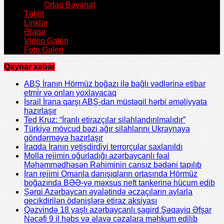
Ortaq Bəyanat
Təhlil
Linklər
Əlaqə
Video Galeri
Foto Galeri
Qaynar xəbər
ABŞ İranın Hörmüz boğazı ilə bağlı vədlərinə etibar
etmir və onları yoxlayacaq
İsrail İrana qarşı ABŞ-dan müstəqil hərbi əməliyyata
hazırlaşır
Ted Kruz: “İranlı etirazçılar silahlandırılmalıdır”
Türkiyə mövcud bəzi ağır silahlarını Ukraynaya
göndərməyə hazırlaşır
İraqda İranın yetişdirdiyi terrorçular saxlanıldı
Molla rejimin oğurladığı azərbaycanlı fəal
Məhəmmədhəsən Rəhiminin cansız bədəni tapılıb
İran rejimi Omanla danışıqların ortasında Hörmüz
boğazında BƏƏ-yə məxsus neft tankerinə hücum edib
Şərqi Azərbaycan əyalətində əczaçıların aylarla
gecikdirilən ödənişlərə etiraz aksiyası
Qəzvində 18 yaşlı azərbaycanlı şagird Şəqayiq Əfşar
Nəcəfi 9 il həbs və əlavə cəzalara məhkum edilib