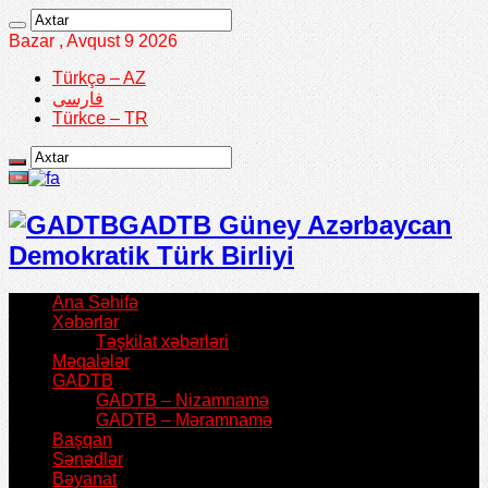
Bazar , Avqust 9 2026
Türkçə – AZ
فارسی
Türkce – TR
GADTB Güney Azərbaycan
Demokratik Türk Birliyi
Ana Səhifə
Xəbərlər
Təşkilat xəbərləri
Məqalələr
GADTB
GADTB – Nizamnamə
GADTB – Məramnamə
Başqan
Sənədlər
Bəyanat