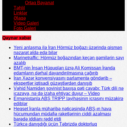
Ortaq Bəyanat
Təhlil
Linklər
Əlaqə
Video Galeri
Foto Galeri
Qaynar xəbər
Yeni anlaşma ilə İran Hörmüz boğazı üzərində qismən
nəzarət əldə edə bilər
Marinetraffic: Hörmüz boğazından keçən gəmilərin sayı
azalıb
BMT-nin İnsan Hüquqları üzrə Ali Komissarı İranda
edamların dərhal dayandırılmasına çağırıb
İran Xəzər konvensiyasını parlamentə göndərib –
ekspertlər iqtisadi güzəştlərdən danışıb
Vəhid Namidən şovinist baxışa qəti cavabı: Türk dili nə
icazəyə, nə də izaha ehtiyac duyur – Video
Ermənistanla ABŞ TRIPP layihəsinin icrasını müzakirə
ediblər
Heqset İranla müharibə nəticəsində ABŞ-ın hava
hücumundan müdafiə raketlərinin ciddi azalması
barədə iddianı rədd etdi
Türkcə danışdığı üçün Təbrizdə doktorluq