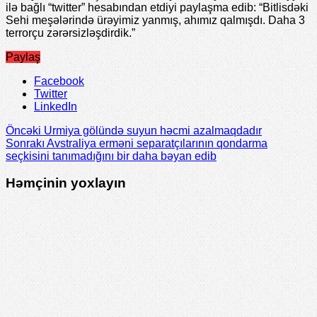
ilə bağlı “twitter” hesabından etdiyi paylaşma edib: “Bitlisdəki
Sehi meşələrində ürəyimiz yanmış, ahımız qalmışdı. Daha 3
terrorçu zərərsizləşdirdik.”
Paylaş
Facebook
Twitter
LinkedIn
Öncəki
Urmiya gölündə suyun həcmi azalmaqdadır
Sonrakı
Avstraliya erməni separatçılarının qondarma
seçkisini tanımadığını bir daha bəyan edib
Həmçinin yoxlayın