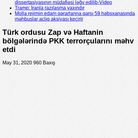
dissertasiyasının müdafiəsi ləğv edilib-Video
Tramp: İranla razılaşma yaxındır
Molla rejimin edam qərarlarına qarşı 59 həbsxanasında
məhbuslar aclıq aksiyası keçirir
Türk ordusu Zap və Haftanin
bölgələrində PKK terrorçularını məhv
etdi
May 31, 2020
960 Baxış