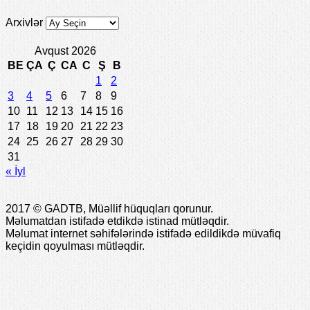
Arxivlər
Avqust 2026
BE
ÇA
Ç
CA
C
Ş
B
1
2
3
4
5
6
7
8
9
10
11
12
13
14
15
16
17
18
19
20
21
22
23
24
25
26
27
28
29
30
31
« İyl
2017 © GADTB, Müəllif hüquqları qorunur.
Məlumatdan istifadə etdikdə istinad mütləqdir.
Məlumat internet səhifələrində istifadə edildikdə müvafiq
keçidin qoyulması mütləqdir.