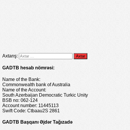
Axtarış:
GADTB hesab nömrəsi:
Name of the Bank:
Commonwealth bank of Australia
Name of the Account:
South Azerbaijan Democratic Turkic Unity
BSB no: 062-124
Account number: 11445113
Swift Code: Ctbaau2S 2861
GADTB Başqanı Əjdər Tağızadə