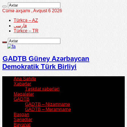
Cümə axşamı , Avqust 6 2026
Türkçə – AZ
فارسی
Türkce – TR
GADTB Güney Azərbaycan
Demokratik Türk Birliyi
Ana Səhifə
Xəbərlər
Təşkilat xəbərləri
Məqalələr
GADTB
GADTB – Nizamnamə
GADTB – Məramnamə
Başqan
Sənədlər
Bəyanat