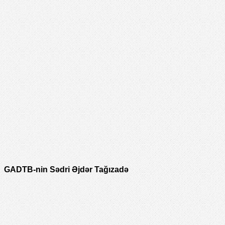
GADTB-nin Sədri Əjdər Tağızadə