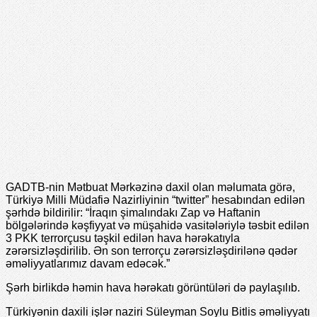
GADTB-nin Mətbuat Mərkəzinə daxil olan məlumata görə,
Türkiyə Milli Müdafiə Nazirliyinin “twitter” hesabından edilən
şərhdə bildirilir: “İraqın şimalındakı Zap və Haftanin
bölgələrində kəşfiyyat və müşahidə vasitələriylə təsbit edilən
3 PKK terrorçusu təşkil edilən hava hərəkatıyla
zərərsizləşdirilib. Ən son terrorçu zərərsizləşdirilənə qədər
əməliyyatlarımız davam edəcək.”
Şərh birlikdə həmin hava hərəkatı görüntüləri də paylaşılıb.
Türkiyənin daxili işlər naziri Süleyman Soylu Bitlis əməliyyatı