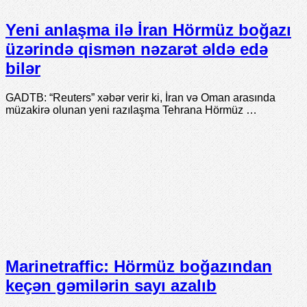
Yeni anlaşma ilə İran Hörmüz boğazı
üzərində qismən nəzarət əldə edə
bilər
GADTB: “Reuters” xəbər verir ki, İran və Oman arasında
müzakirə olunan yeni razılaşma Tehrana Hörmüz …
Marinetraffic: Hörmüz boğazından
keçən gəmilərin sayı azalıb