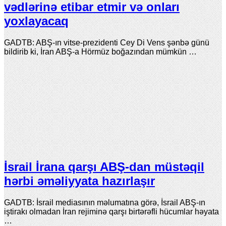
vədlərinə etibar etmir və onları
yoxlayacaq
GADTB: ABŞ-ın vitse-prezidenti Cey Di Vens şənbə günü
bildirib ki, İran ABŞ-a Hörmüz boğazından mümkün …
İsrail İrana qarşı ABŞ-dan müstəqil
hərbi əməliyyata hazırlaşır
GADTB: İsrail mediasının məlumatına görə, İsrail ABŞ-ın
iştirakı olmadan İran rejiminə qarşı birtərəfli hücumlar həyata
…