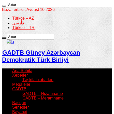
Bazar ertəsi , Avqust 10 2026
Türkçə – AZ
فارسی
Türkce – TR
GADTB Güney Azərbaycan
Demokratik Türk Birliyi
Ana Səhifə
Xəbərlər
Təşkilat xəbərləri
Məqalələr
GADTB
GADTB – Nizamnamə
GADTB – Məramnamə
Başqan
Sənədlər
Bəyanat