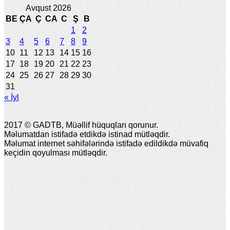
Avqust 2026
BE
ÇA
Ç
CA
C
Ş
B
1
2
3
4
5
6
7
8
9
10
11
12
13
14
15
16
17
18
19
20
21
22
23
24
25
26
27
28
29
30
31
« İyl
2017 © GADTB, Müəllif hüquqları qorunur.
Məlumatdan istifadə etdikdə istinad mütləqdir.
Məlumat internet səhifələrində istifadə edildikdə müvafiq
keçidin qoyulması mütləqdir.