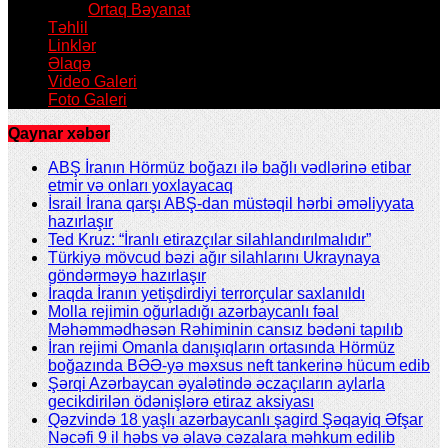
Ortaq Bəyanat
Təhlil
Linklər
Əlaqə
Video Galeri
Foto Galeri
Qaynar xəbər
ABŞ İranın Hörmüz boğazı ilə bağlı vədlərinə etibar
etmir və onları yoxlayacaq
İsrail İrana qarşı ABŞ-dan müstəqil hərbi əməliyyata
hazırlaşır
Ted Kruz: “İranlı etirazçılar silahlandırılmalıdır”
Türkiyə mövcud bəzi ağır silahlarını Ukraynaya
göndərməyə hazırlaşır
İraqda İranın yetişdirdiyi terrorçular saxlanıldı
Molla rejimin oğurladığı azərbaycanlı fəal
Məhəmmədhəsən Rəhiminin cansız bədəni tapılıb
İran rejimi Omanla danışıqların ortasında Hörmüz
boğazında BƏƏ-yə məxsus neft tankerinə hücum edib
Şərqi Azərbaycan əyalətində əczaçıların aylarla
gecikdirilən ödənişlərə etiraz aksiyası
Qəzvində 18 yaşlı azərbaycanlı şagird Şəqayiq Əfşar
Nəcəfi 9 il həbs və əlavə cəzalara məhkum edilib