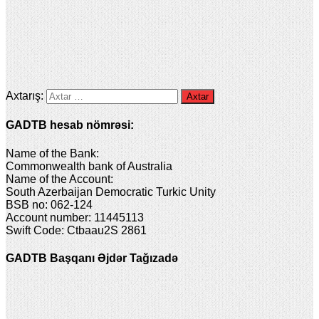
Axtarış:
GADTB hesab nömrəsi:
Name of the Bank:
Commonwealth bank of Australia
Name of the Account:
South Azerbaijan Democratic Turkic Unity
BSB no: 062-124
Account number: 11445113
Swift Code: Ctbaau2S 2861
GADTB Başqanı Əjdər Tağızadə