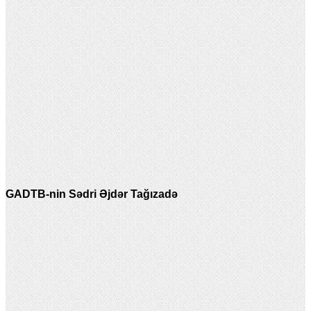
GADTB-nin Sədri Əjdər Tağızadə