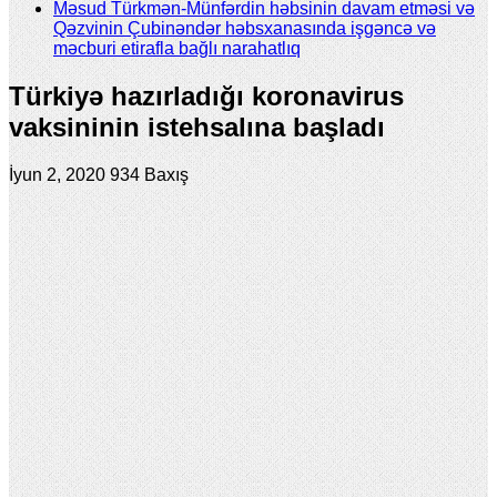
Məsud Türkmən-Münfərdin həbsinin davam etməsi və
Qəzvinin Çubinəndər həbsxanasında işgəncə və
məcburi etirafla bağlı narahatlıq
Türkiyə hazırladığı koronavirus
vaksininin istehsalına başladı
İyun 2, 2020
934 Baxış