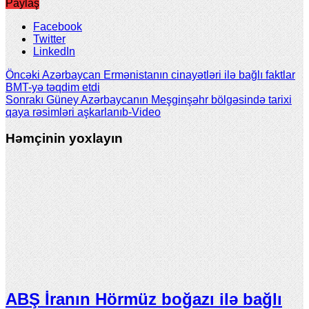
Paylaş
Facebook
Twitter
LinkedIn
Öncəki
Azərbaycan Ermənistanın cinayətləri ilə bağlı faktlar
BMT-yə təqdim etdi
Sonrakı
Güney Azərbaycanın Meşginşəhr bölgəsində tarixi
qaya rəsimləri aşkarlanıb-Video
Həmçinin yoxlayın
ABŞ İranın Hörmüz boğazı ilə bağlı