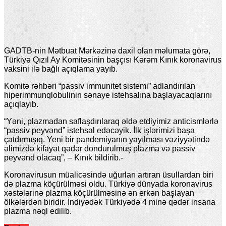
GADTB-nin Mətbuat Mərkəzinə daxil olan məlumata görə,
Türkiyə Qızıl Ay Komitəsinin başçısı Kərəm Kınık koronavirus
vaksini ilə bağlı açıqlama yayıb.
Komitə rəhbəri “passiv immunitet sistemi” adlandırılan
hiperimmunqlobulinin sənaye istehsalına başlayacaqlarını
açıqlayıb.
“Yəni, plazmadan saflaşdırılaraq əldə etdiyimiz anticismlərlə
“passiv peyvənd” istehsal edəcəyik. İlk işlərimizi başa
çatdırmışıq. Yeni bir pandemiyanın yayılması vəziyyətində
əlimizdə kifayət qədər dondurulmuş plazma və passiv
peyvənd olacaq”, – Kınık bildirib.-
Koronavirusun müalicəsində uğurları artıran üsullardan biri
də plazma köçürülməsi oldu. Türkiyə dünyada koronavirus
xəstələrinə plazma köçürülməsinə ən erkən başlayan
ölkələrdən biridir. İndiyədək Türkiyədə 4 minə qədər insana
plazma nəql edilib.