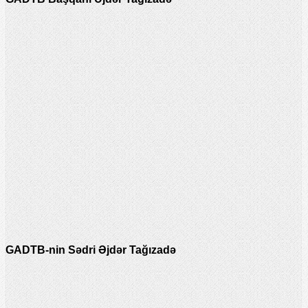
GADTB-nin Sədri Əjdər Tağızadə