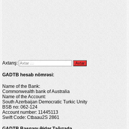
Axtarış:
GADTB hesab nömrəsi:
Name of the Bank:
Commonwealth bank of Australia
Name of the Account:
South Azerbaijan Democratic Turkic Unity
BSB no: 062-124
Account number: 11445113
Swift Code: Ctbaau2S 2861
GADTB Başqanı Əjdər Tağızadə