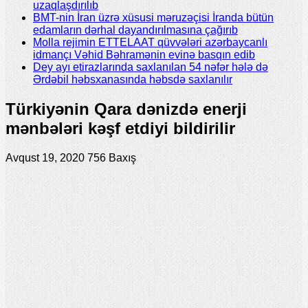
uzaqlaşdırılıb
BMT-nin İran üzrə xüsusi məruzəçisi İranda bütün
edamların dərhal dayandırılmasına çağırıb
Molla rejimin ETTELAAT qüvvələri azərbaycanlı
idmançı Vəhid Bəhramənin evinə basqın edib
Dey ayı etirazlarında saxlanılan 54 nəfər hələ də
Ərdəbil həbsxanasında həbsdə saxlanılır
Türkiyənin Qara dənizdə enerji
mənbələri kəşf etdiyi bildirilir
Avqust 19, 2020
756 Baxış