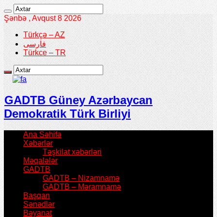
Şənbə , Avqust 8 2026
Türkçə – AZ
فارسی
Türkce – TR
GADTB Güney Azərbaycan
Demokratik Türk Birliyi
Ana Səhifə
Xəbərlər
Təşkilat xəbərləri
Məqalələr
GADTB
GADTB – Nizamnamə
GADTB – Məramnamə
Başqan
Sənədlər
Bəyanat