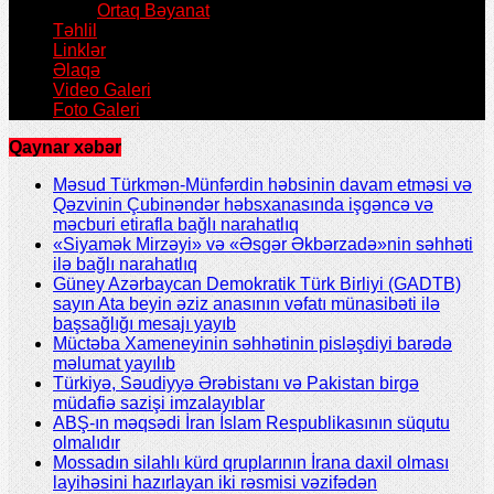
Ortaq Bəyanat
Təhlil
Linklər
Əlaqə
Video Galeri
Foto Galeri
Qaynar xəbər
Məsud Türkmən-Münfərdin həbsinin davam etməsi və
Qəzvinin Çubinəndər həbsxanasında işgəncə və
məcburi etirafla bağlı narahatlıq
«Siyamək Mirzəyi» və «Əsgər Əkbərzadə»nin səhhəti
ilə bağlı narahatlıq
Güney Azərbaycan Demokratik Türk Birliyi (GADTB)
sayın Ata beyin əziz anasının vəfatı münasibəti ilə
başsağlığı mesajı yayıb
Müctəba Xameneyinin səhhətinin pisləşdiyi barədə
məlumat yayılıb
Türkiyə, Səudiyyə Ərəbistanı və Pakistan birgə
müdafiə sazişi imzalayıblar
ABŞ-ın məqsədi İran İslam Respublikasının süqutu
olmalıdır
Mossadın silahlı kürd qruplarının İrana daxil olması
layihəsini hazırlayan iki rəsmisi vəzifədən