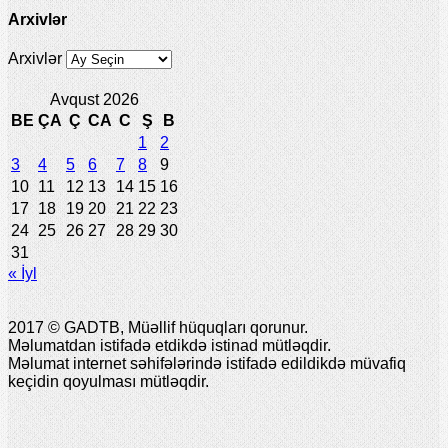
Arxivlər
Arxivlər
Avqust 2026
BE
ÇA
Ç
CA
C
Ş
B
1
2
3
4
5
6
7
8
9
10
11
12
13
14
15
16
17
18
19
20
21
22
23
24
25
26
27
28
29
30
31
« İyl
2017 © GADTB, Müəllif hüquqları qorunur.
Məlumatdan istifadə etdikdə istinad mütləqdir.
Məlumat internet səhifələrində istifadə edildikdə müvafiq
keçidin qoyulması mütləqdir.