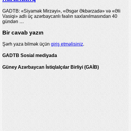
GADTB: «Siyamək Mirzəyi», «Əsgər Əkbərzadə» və «Əli
Vasiqi» adlı üç azərbaycanlı fəalın saxlanılmasından 40
gündən …
Bir cavab yazın
Şərh yaza bilmək üçün
giriş etməlisiniz
.
GADTB Sosial mediyada
Güney Azərbaycan İstiqlalçılar Birliyi (GAİB)