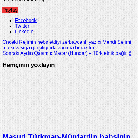
Paylaş
Facebook
Twitter
LinkedIn
Öncəki
Rejimin həbs etdiyi zərbaycanlı yazıçı Mehdi Səlimi
mülki vəsiqə qarşılığında zaminə buraxıldı
Sonrakı
Aydın Qasımlı: Macar (Hunqar) – Türk еtnik bağlılığı
Həmçinin yoxlayın
Məsud Türkmən-Münfərdin həbsinin