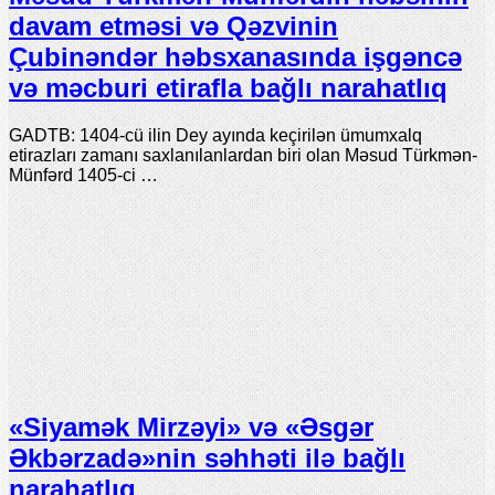
davam etməsi və Qəzvinin
Çubinəndər həbsxanasında işgəncə
və məcburi etirafla bağlı narahatlıq
GADTB: 1404-cü ilin Dey ayında keçirilən ümumxalq
etirazları zamanı saxlanılanlardan biri olan Məsud Türkmən-
Münfərd 1405-ci …
«Siyamək Mirzəyi» və «Əsgər
Əkbərzadə»nin səhhəti ilə bağlı
narahatlıq