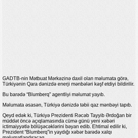
GADTB-nin Mətbuat Mərkəzinə daxil olan məlumata görə,
Türkiyənin Qara dənizdə enerji mənbələri kəşf etdiyi bildirilir.
Bu barədə “Blumberq” agentliyi məlumat yayıb.
Məlumata əsasən, Türkiyə dənizdə təbii qaz mənbəyi tapıb.
Qeyd edək ki, Türkiyə Prezidenti Rəcəb Tayyib Ərdoğan bir
müddət öncə açıqlamasında cümə günü yeni xəbəri
ictimaiyyətlə bölüşəcəklərini bəyan edib. Ehtimal edilir ki,
Prezident “Blumberq”in yaydığı xəbər barədə xalqı
məlumatlandıracaq.