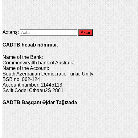
Axtarış:
GADTB hesab nömrəsi:
Name of the Bank:
Commonwealth bank of Australia
Name of the Account:
South Azerbaijan Democratic Turkic Unity
BSB no: 062-124
Account number: 11445113
Swift Code: Ctbaau2S 2861
GADTB Başqanı Əjdər Tağızadə