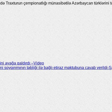
ə Traxturun çempionatlığı münasibətilə Azərbaycan türklərini tə
ni ayağa qaldırdı –Video
oyqırımının təbliği ilə bağlı etiraz məktubuna cavab verildi-Ş