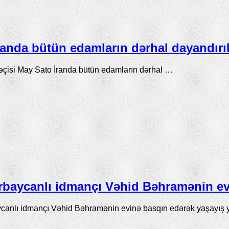
randa bütün edamların dərhal dayandırı
əçisi May Sato İranda bütün edamların dərhal …
rbaycanlı idmançı Vəhid Bəhramənin ev
baycanlı idmançı Vəhid Bəhramənin evinə basqın edərək yaşayış