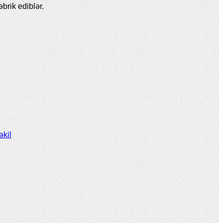
brik ediblər.
əkil