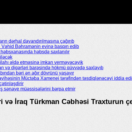
rın dərhal dayandırılmasına çağırıb
ı Vəhid Bəhramənin evinə basqın edib
il həbsxanasında həbsdə saxlanılır
iləcək
silahı əldə etməsinə imkan verməyəcəyik
n və digərləri barəsində hökmü qüvvədə saxlayıb
abından bəri ən ağır dövrünü yaşayır
ayihəsinin Müctəba Xamenei tərəfindən təsdiqlənəcəyi iddia edil
çətinləşdirir
ş sənaye müəssisələrini bərpa etmir
əri və İraq Türkman Cəbhəsi Traxturun 