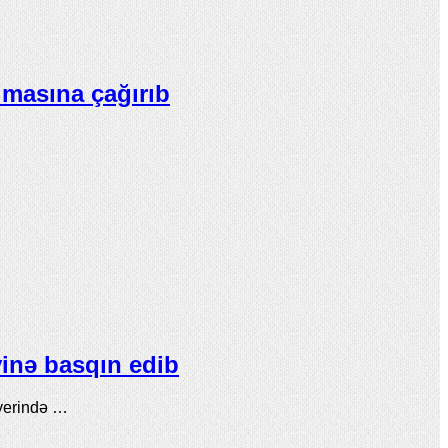
lmasına çağırıb
inə basqın edib
 yerində …