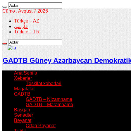
Cümə , Avqust 7 2026
Türkçə – AZ
فارسی
Türkce – TR
GADTB Güney Azərbaycan Demokratik T
Ana Səhifə
Xəbərlər
Təşkilat xəbərləri
Məqalələr
GADTB
GADTB – Nizamnamə
GADTB – Məramnamə
Başqan
Sənədlər
Bəyanat
Ortaq Bəyanat
Təhlil