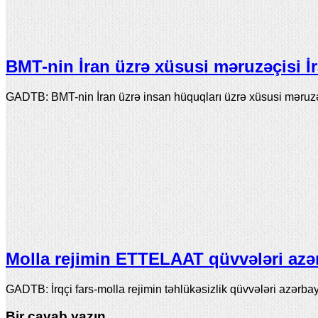
BMT-nin İran üzrə xüsusi məruzəçisi İ
GADTB: BMT-nin İran üzrə insan hüquqları üzrə xüsusi məruz
Molla rejimin ETTELAAT qüvvələri azə
GADTB: İrqçi fars-molla rejimin təhlükəsizlik qüvvələri azər
Bir cavab yazın