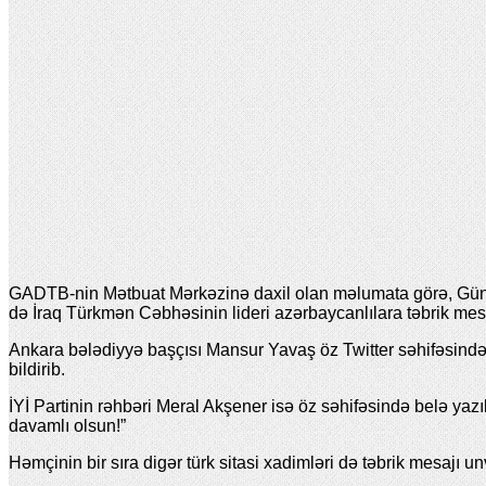
GADTB-nin Mətbuat Mərkəzinə daxil olan məlumata görə, Güney
də İraq Türkmən Cəbhəsinin lideri azərbaycanlılara təbrik mesa
Ankara bələdiyyə başçısı Mansur Yavaş öz Twitter səhifəsində
bildirib.
İYİ Partinin rəhbəri Meral Akşener isə öz səhifəsində belə yaz
davamlı olsun!”
Həmçinin bir sıra digər türk sitasi xadimləri də təbrik mesajı un