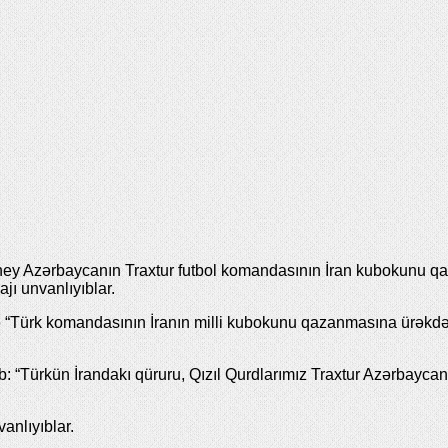
 Azərbaycanın Traxtur futbol komandasının İran kubokunu qazan
jı unvanlıyıblar.
 “Türk komandasının İranın milli kubokunu qazanmasına ürəkdən
ıb: “Türkün İrandakı qüruru, Qızıl Qurdlarımız Traxtur Azərbayc
vanlıyıblar.