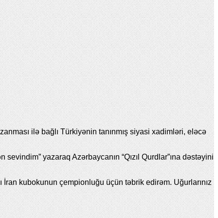
ması ilə bağlı Türkiyənin tanınmış siyasi xadimləri, eləcə
 sevindim” yazaraq Azərbaycanın “Qızıl Qurdlar”ına dəstəyini
anı İran kubokunun çempionluğu üçün təbrik edirəm. Uğurlarınız