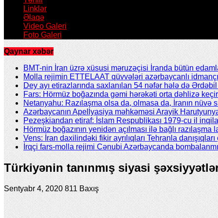
Linklər
Əlaqə
Video Galeri
Foto Galeri
Qaynar xəbər
BMT-nin İran üzrə xüsusi məruzəçisi İranda bütün edamla
Molla rejimin ETTELAAT qüvvələri azərbaycanlı idmanç
Dey ayı etirazlarında saxlanılan 54 nəfər hələ də Ərdəb
Fars: Hörmüz boğazında gəmi hərəkəti orta dəhlizə keçir
Netanyahu: Razılaşma olsa da, olmasa da, İranın nüvə 
Azərbaycanın Apellyasiya məhkəməsi Arayik Harutyunya
Pezeşkiandan etiraf: İslam Respublikası 1979-cu il inqil
Hörmüz boğazının yenidən açılması ilə bağlı razılaşma l
Vens: İran daxilindəki fikir ayrılıqları Tehranla danışıqları 
İrqçi fars-molla rejimi Cənubi Azərbaycanda bombalanmı
Türkiyənin tanınmış siyasi şəxsiyyətl
Sentyabr 4, 2020
811 Baxış