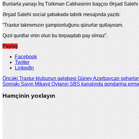
Bunlarla yanaşı İrq Türkman Cəbhəsinin başçısı Ərşad Salehi d
Ərşad Salehi social şəbəkədə təbrik mesajında yazıb:
“Traxtur takmımızın şampionluğunu qürurlar qutlayıram.
Qızıl qurdlar ımin olun bu torpaqdab pay olmaz”.
Paylaş
Facebook
Twitter
LinkedIn
Öncəki
Traxtur klubunun qələbəsi Güney Azərbaycan şəhərləri
Sonrakı
Sayın Mikayıl Oytanın SBS kanalında qondarma erməni s
Həmçinin yoxlayın