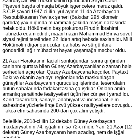
Azərbaycan Milli hökümətinin qurucuları Seyid Cəfər
Pişəvəri başda olmaqla böyük işgəncələrə məruz qaldı.
S.C.Pişəvəri 1947-ci ilin iyul ayının 11-də Azərbaycan
Respublikasının Yevlax şəhəri (Bakıdan 295 kilometr
qərbdə) yaxınlığında müəmmalı şəkildə maşın qəzasında
həlak oldu. Hökümətin baş prokuroru Firudin İbrahimi
Təbrizdə edam edildi, maarif naziri Məhəmməd Biriya sovet
siyasi rejimi tərəfindən 22 ildən artıq həbsdə saxlanıldı. Milli
Hökümətin digər qurucuları da həbs və sürgünlərə
göndərildi, ağır mühacirət həyatı yaşamağa məcbur oldu.
21 Azər Hərəkatının faciəli sonluğundan sonra qırğından
canlarını qurtara bilən Güney Azərbaycanlılar o zaman hələ
sərhədləri açıq olan Quzey Azərbaycana keçdilər. Paytaxt
Bakı və ökənin ayrı-ayrı regionlarında məskunlaşan
güneylilər Azərbaycanın quruculuq işlərində, təsərrüfatın
bütün sahələrində fədakarcasına çalışdılar. Onların əmin-
amanlıq şəraitində fəaliyyətləri üçün hər cür şərit yaradıldı.
Kənd təsərrüfatı, sənaye, ədəbiyyat və incəsənət, elm
sahəsində yüzlərlə firqə üzvü yüksək nailiyyətlərə qovuşdu.
Təkcə elm sahəsində 200-dən çox alim yetişdi.
Beləliklə, 2018-ci ilin 12 dekabrı Güney Azərbaycan
muxtariyyətinin 74, işğalının isə 72-ci ilidir. Yəni 21 Azər (12
dekabr) Güney Azərbaycanın həm azadlıq, həm də işğal
günüdür.