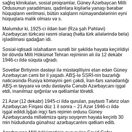
sağlıq klinikaları, sosial proqramlar, Güney Azərbaycan Milli
Ordusunun yaradılması, qadınlara kişilərlə yanaşı bərabər
hüquqların verilməsi, bütün xalqların nümayəndələrinin eyni
hüquqlara malik olması və s.
Məlumdur ki, 1925-ci ildən bəri (Rza şah Pəhləvi)
Azərbaycan türkcəsi rəsmi olaraq (hətta türk ailələrində belə)
işlədilməsi qadağan idi.
Sosial-iqtisadi islahatların surətli bir şəkildə həyata keçirildiyi
bir dövrdə Milli Hökümət Tehran rejiminin əli ilə 12 dekabr
1946-cı ildə süquta uğradı.
Sovetlər Birliyinin dəstəyi ilə müstəqilliyini elan edən Güney
Azərbaycan cəmi bir il yaşadı. ABŞ-lə SSRİ-nin bazarlığı
nəticəsində Rusiya köməyini geri çəkdi, İran-fars xanədanlığı
ABŞ-ın təyyarə və ordu dəstəyilə Cənubi Azərbaycanı işgal
etdi, inanılmaz qırğınlar və qətliamlar törətdi.
21 Azər (12 dekabr) 1945-ci ildə qurulan, paytaxtı Təbriz olan
Azərbaycan Firqəsi düz 1 il sonra – 21 Azər 1946-cı ildə
işgal edildi.İşğalı irqçi fars rejimin ordusu Güney
Azərbaycanda millətimizə qarşı soyqırım həyata keçirib 30
min hüdudunda günahsız azərbaycanlını qətliam edib.