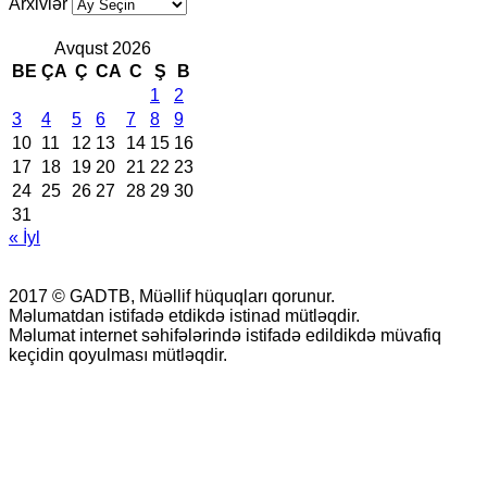
Arxivlər
Avqust 2026
BE
ÇA
Ç
CA
C
Ş
B
1
2
3
4
5
6
7
8
9
10
11
12
13
14
15
16
17
18
19
20
21
22
23
24
25
26
27
28
29
30
31
« İyl
2017 © GADTB, Müəllif hüquqları qorunur.
Məlumatdan istifadə etdikdə istinad mütləqdir.
Məlumat internet səhifələrində istifadə edildikdə müvafiq
keçidin qoyulması mütləqdir.