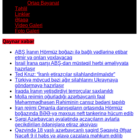
Ortaq Bəyanat
Təhlil
Linklər
Əlaqə
Video Galeri
Foto Galeri
Qaynar xəbər
ABŞ İranın Hörmüz boğazı ilə bağlı vədlərinə etibar
etmir və onları yoxlayacaq
İsrail İrana qarşı ABŞ-dan müstəqil hərbi əməliyyata
hazırlaşır
Ted Kruz: “İranlı etirazçılar silahlandırılmalıdır”
Türkiyə mövcud bəzi ağır silahlarını Ukraynaya
göndərməyə hazırlaşır
İraqda İranın yetişdirdiyi terrorçular saxlanıldı
Molla rejimin oğurladığı azərbaycanlı fəal
Məhəmmədhəsən Rəhiminin cansız bədəni tapılıb
İran rejimi Omanla danışıqların ortasında Hörmüz
boğazında BƏƏ-yə məxsus neft tankerinə hücum edib
Şərqi Azərbaycan əyalətində əczaçıların aylarla
gecikdirilən ödənişlərə etiraz aksiyası
Qəzvində 18 yaşlı azərbaycanlı şagird Şəqayiq Əfşar
Nəcəfi 9 il həbs və əlavə cəzalara məhkum edilib