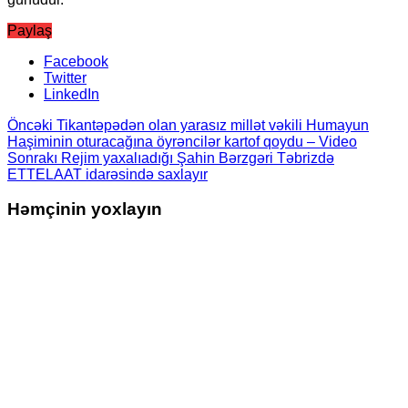
Paylaş
Facebook
Twitter
LinkedIn
Öncəki
Tikantəpədən olan yarasız millət vəkili Humayun
Haşiminin oturacağına öyrəncilər kartof qoydu – Video
Sonrakı
Rejim yaxalıadığı Şahin Bərzgəri Təbrizdə
ETTELAAT idarəsində saxlayır
Həmçinin yoxlayın