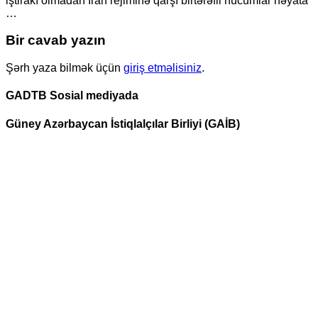
iştirakı olmadan İran rejiminə qarşı birtərəfli hücumlar həyata
…
Bir cavab yazın
Şərh yaza bilmək üçün
giriş etməlisiniz
.
GADTB Sosial mediyada
Güney Azərbaycan İstiqlalçılar Birliyi (GAİB)