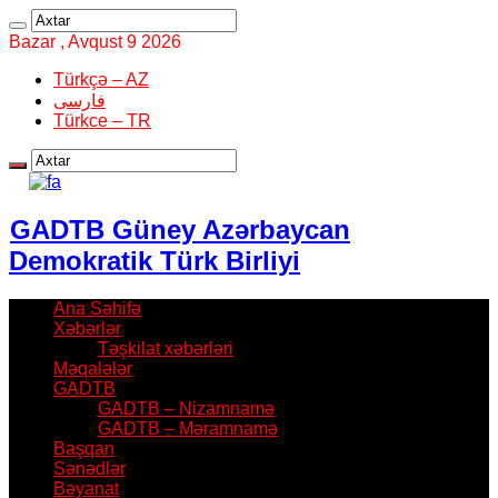
Bazar , Avqust 9 2026
Türkçə – AZ
فارسی
Türkce – TR
GADTB Güney Azərbaycan
Demokratik Türk Birliyi
Ana Səhifə
Xəbərlər
Təşkilat xəbərləri
Məqalələr
GADTB
GADTB – Nizamnamə
GADTB – Məramnamə
Başqan
Sənədlər
Bəyanat