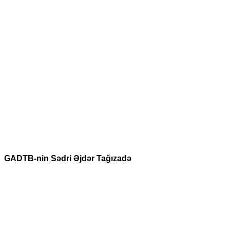
GADTB-nin Sədri Əjdər Tağızadə