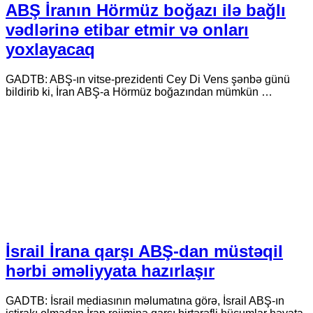
ABŞ İranın Hörmüz boğazı ilə bağlı
vədlərinə etibar etmir və onları
yoxlayacaq
GADTB: ABŞ-ın vitse-prezidenti Cey Di Vens şənbə günü
bildirib ki, İran ABŞ-a Hörmüz boğazından mümkün …
İsrail İrana qarşı ABŞ-dan müstəqil
hərbi əməliyyata hazırlaşır
GADTB: İsrail mediasının məlumatına görə, İsrail ABŞ-ın