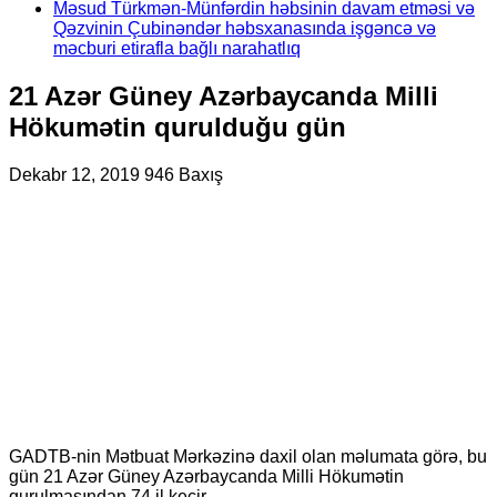
Məsud Türkmən-Münfərdin həbsinin davam etməsi və
Qəzvinin Çubinəndər həbsxanasında işgəncə və
məcburi etirafla bağlı narahatlıq
21 Azər Güney Azərbaycanda Milli
Hökumətin qurulduğu gün
Dekabr 12, 2019
946 Baxış
GADTB-nin Mətbuat Mərkəzinə daxil olan məlumata görə, bu
gün 21 Azər Güney Azərbaycanda Milli Hökumətin
qurulmasından 74 il keçir.