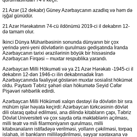
21 Azər (12 dekabr) Güney Azərbaycanın azadlıq və həm də
işğal günüdür.
21 Azər Hərəkatının 74-cü ildönümü 2019-ci il dekabrın 12-
də tamam olur.
İkinci Dünya Müharibəsinin sonunda dünyanın bir çox
yerində yeni-yeni dövlətlərin qurulması gedişatında İranda
Azərbaycanın tarixi ərazilərinin böyük bir hissəsində
Azərbaycan Firqəsi – muxtar respublika yarandı.
Azərbaycan Milli Hökuməti və ya 21 Azər Hərəkatı -1945-ci il
dekabrın 12-dən 1946-cı ilin dekabrınadək İran
Azərbaycanında fəaliyyət göstərən muxtar sosialist hökümət
oldu. Paytaxtı Təbriz şəhəri olan hökumətə Seyid Cəfər
Pişəvəri rəhbərlik edirdi.
Azərbaycan Milli Höküməti xalqın dəstəyi ilə dövlətin bir sıra
mühüm işlər həyata keçirdi: Azərbaycan türkcəsinin dövlət
dili olaraq qəbul edilməsi, ana dilində kitabların çapı, Təbriz
Dövlət Universiteti və çox sayda orta məktəblərin açılması,
milli teatr və mili filarmoniyanın qurulması, milli
kitabxanaların istifadəyə verilməsi, yolların çəkilməsi, torpaq
islahatı, iri bankların milliləşdirilməsi, səyyar xəstəxana və