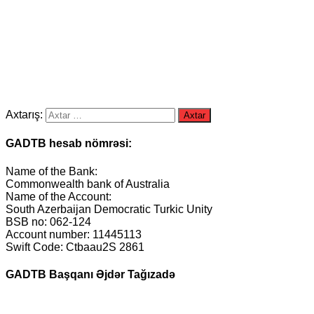
Axtarış:
GADTB hesab nömrəsi:
Name of the Bank:
Commonwealth bank of Australia
Name of the Account:
South Azerbaijan Democratic Turkic Unity
BSB no: 062-124
Account number: 11445113
Swift Code: Ctbaau2S 2861
GADTB Başqanı Əjdər Tağızadə