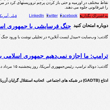
نقاط مختلف در اورمیه و حتی باز کردن پرچم تروریستهای کرد در مرک
را غیرقانونی جلوه می دهند.
LinkedIn
Twitter
Facebook
به اشتراک بگذارید
قبلی
آمریکا
دوباره امتحان کنید
جنگ فرسایشی با جمهوری اسلا
گادتب: وب‌سایت «میدل ایست آنلاین» در تحلیلی نوشت با ورود جنگ
ترامپ: ما اجازه نمی‌دهیم جمهوری اسلامی ب
گادتب: دونالد ترامپ، رئیس‌جمهوری آمریکا، روز پنجشنبه ۱۵ مرداد در گفت‌وگو با خبرنگاران در کاخ …
ادتاج (GADTB) در شبکه های اجتماعی
اتحادیه استقلال گرایان آزرب