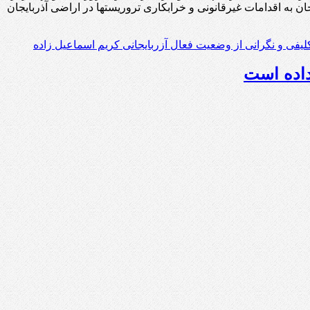
 به اقدامات غیرقانونی و خرابکاری تروریستها در اراضی آذربایجان
کلیفی و نگرانی از وضعیت فعال آزربایجانی کریم اسماعیل زاده
داده است