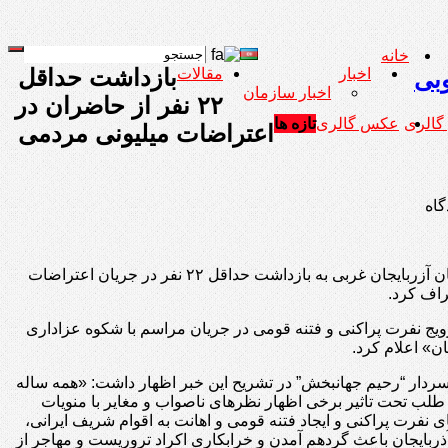
خانه
بازداشت حداقل
اخبار
مقالات
وبی
اخبار سازمان
۲۲ نفر از حاضران در
 گالری
عکس گالری
تازه ها
اعتراضات میلیونی مردمی
گادتب: فرمانده انتظامی استان آزربایجان غربی به بازداشت حداقل ۲۲ نفر در جریان اعتراضات
راف کرد.
رویج نفرت پراکنی و فتنه قومی در جریان مراسم با شکوه عزاداری
ان» اعلام کرد.
ردار “رحیم جهانبخش” در تشریح این خبر اظهار داشت: «همه ساله
لب تحت تاثیر برخی اظهار نظرهای ناصواب و مغایر با منویات
نفرت پراکنی و ایجاد فتنه قومی و اهانت به اقوام شریف ایرانی،
ربایجان باعث گردهم آمدن و خرابکاری اکراد تروریست و مهاجر از