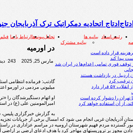
ادتاج اتحادیه دمکراتیک ترک آذربایجان جن
رئیس
اسناد
بیانیه ها
تحلیل
پیوندها
ارتباط با ما
فیلم
بیانیه مشترک
در اورمیه
هزینه قرار داده است
ت پیدا کند
مارس 25, 2025
243 دیدگاه
توقف فوری تمامی اعدام‌ها در ایران شد
جانی
ن ترغیب کرد
قرار دارد
میلیونی مردمی در اورمو اعت
او اتهام دستگیرشدگان را «ت
 تهران را دشوار کرده است
امیرالمومنین علی (ع) در است
، از آن استفاده خواهد کرد
به گزارش خبرگزاری پلیس، س
 آذربایجان غربی انجام می شود که امسال برخی از جریانات تجزیه ط
ور گسترده مردم فهیم شهرستان ارومیه در مراسم عزاداری در راستای 
دادن مجوز بر تروریستهای مهاجر کرد با هدف ادعای ارضی بر اراضی آذ