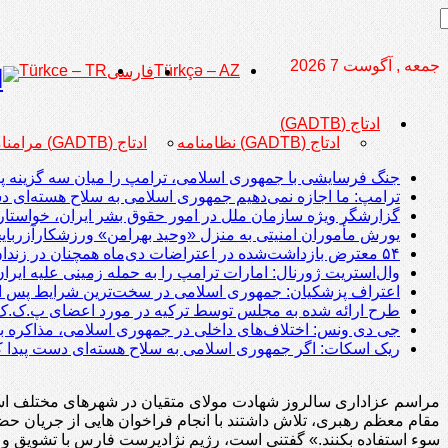
جمعه , آگوست 7 2026
Türkce – TR
Türkçə – AZ
فارسی
ادتاج (GADTB)
ادتاج (GADTB) نظامنامه
ادتاج (GADTB) مرامنامه
جنگ فرسایشی با جمهوری اسلامی، ترامپ را میان سه گزینه پر
ترامپ: ما اجازه نمی‌دهیم جمهوری اسلامی به سلاح هسته‌ای دس
گزارشگر ویژه سازمان ملل در امور حقوق بشر ایران، خواستار 
یورش مأموران امنیتی به منزل «وحید بهرامن» ورزشکارآزربای
۵۴ معترض بازداشت‌شده در اعتراضات دی‌ماه همچنان در زندان اردبیل در بازداشت هستند
وال‌استریت ژورنال: امارات ترامپ را به حمله زمینی علیه ایرا
اعتراف پزشکیان: جمهوری اسلامی در سخت‌ترین شرایط پس از انقلاب ۵۷ 
طرح ارائه شده به مجلس توسط ترکیه در مورد اعضای پ.ک.ک
جی دی ونس: اختلاف‌های داخلی در جمهوری اسلامی، مذاکره با
ریک اسکات: اگر جمهوری اسلامی به سلاح هسته‌ای دست پیدا کند
مراسم عزاداری سالروز شهادت مولای متقیان در شهرهای مختلف استان
مقام معظم رهبری، تلاش داشتند با انجام فراخوان هایی از جریان حض
سوء استفاده بکنند.» گفتنی است، رژیم نژادپرست فارس با تشویق و 