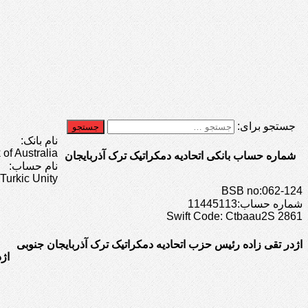
جستجو برای:
نام بانک:
f Australia
شماره حساب بانکی اتحادیه دمکراتیک ترک آذربایجان
نام حساب:
Turkic Unity
BSB no:062-124
شماره حساب:11445113
Swift Code: Ctbaau2S 2861
اژدر تقی زاده رئیس حزب اتحادیه دمکراتیک ترک آذربایجان جنوبی
اژ