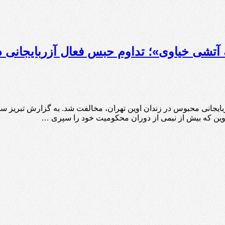
شی خیاوی»؛ تداوم حبس فعال آزربایجانی د
ین که بیش از نیمی از دوران محکومیت خود را سپری …