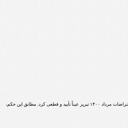
گادتب: شعبه ۲۶ دادگاه تجدیدنظر استان آزربایجان شرقی، حکم محکومیت یوسف سلحشور، فعال تورک آزربایجانی را در پرونده مرتبط با اعتراضات مرداد ۱۴۰۰ تبریز عیناً تأیید و قطعی کرد. مطابق این حکم،