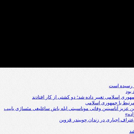
رتبط با جمهوری اسلامی
یین عزیز آناسینین وفاتی موناسیبتی ایله باش ساغلیغی مئساژی یاییب
ده»
عتراف اجباری در زندان چوبیندر قزوین
شد