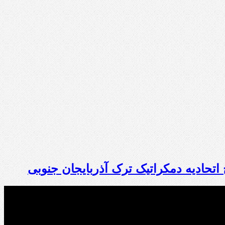
 اتحادیه دمکراتیک ترک آذربایجان جنوبی