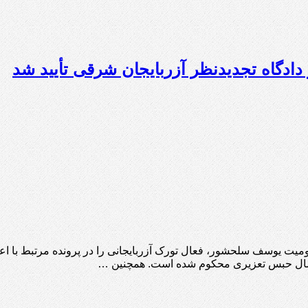
گاه تجدیدنظر آزربایجان شرقی تأیید شد
 سال حبس تعزیری محکوم شده است. همچنین …