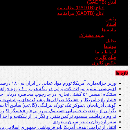
ادتاج (GADTB)
ادتاج (GADTB) نظامنامه
ادتاج (GADTB) مرامنامه
رئیس
اسناد
بیانیه ها
بیانیه مشترک
تحلیل
پیوندها
ارتباط با ما
فیلم گالری
عکس گالری
تازه ها
وزیر خزانه‌داری آمریکا: تورم مواد غذایی در ایران به ۱۸۰ درصد رسیده است
ای‌بی‌سی: مسیر موقت کشتیرانی در تنگه هرمز ۶۰ روزه خواهد بود
سنتکام: مسیر ۵۱ کشتی تجاری در چارچوب محاصره دریایی جمهوری اسلامی تغییر داده شد؛ دو کشتی از کار افتادند
فشار تازه آمریکا بر «شبکۀ صرافی‌ها و شرکت‌های پوششی» م
گونئی آذربایجان دئموکراتیک تورک بیرلیگی (گادتب) سایین آتا ب
نگرانی از وضعیت جسمانی «سیامک میرزایی» و «عسگر اکبرزا
تداوم بازداشت مسعود ترکمن‌منفرد و نگرانی از شکنجه و اخذ ا
سفر اردوغان به عربستان‌ سعودی
انتقاد از ترامپ؛ هدف آمریکا باید فروپاشی جمهوری اسلامی با