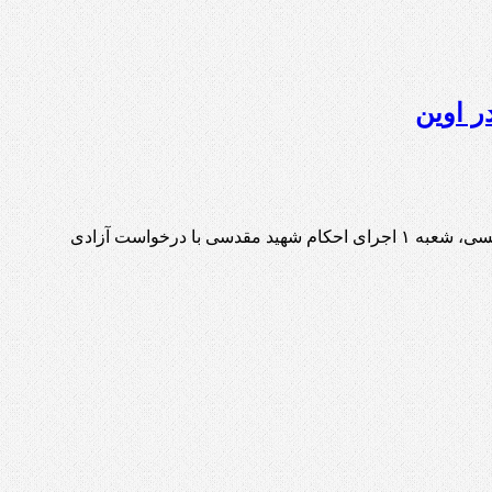
ر اوین
گادتب: با درخواست آزادی مشروط «فاطمه آتشی خیاوی»، فعال آزربایجانی محبوس در زندان اوین تهران، مخالفت شد. به گزارش تبریز سسی، شعبه ۱ اجرای احکام شهید مقدسی با درخواست آزادی