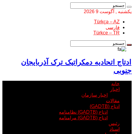
یکشنبه , آگوست 9 2026
Türkçə – AZ
فارسی
Türkce – TR
ادتاج اتحادیه دمکراتیک ترک آذربایجان
جنوبی
خانه
اخبار
اخبار سازمان
مقالات
ادتاج (GADTB)
ادتاج (GADTB) نظامنامه
ادتاج (GADTB) مرامنامه
رئیس
اسناد