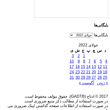
بایگانی‌ها
بایگانی‌ها
جولای 2022
د
س
چ
پ
ج
ش
ی
3
2
1
10
9
8
7
6
5
4
17
16
15
14
13
12
11
24
23
22
21
20
19
18
31
30
29
28
27
26
25
« ژوئن
آگوست »
2017 © ادتاج (GADTB)، حقوق مؤلف محفوظ است.
در صورت استفاده از مطالب ذکر منبع ضروری است.
در صورت استفاده از اطلاعات صفحه گذاشتن لینک ضروری می