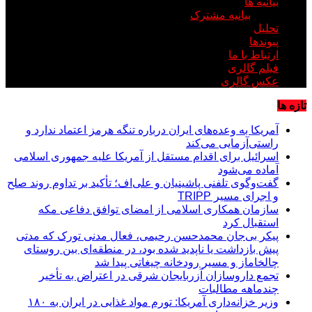
بیانیه ها
بیانیه مشترک
تحلیل
پیوندها
ارتباط با ما
فیلم گالری
عکس گالری
تازه ها
آمریکا به وعده‌های ایران درباره تنگه هرمز اعتماد ندارد و
راستی‌آزمایی می‌کند
اسرائیل برای اقدام مستقل از آمریکا علیه جمهوری اسلامی
آماده می‌شود
گفت‌وگوی تلفنی پاشینیان و علی‌اف؛ تأکید بر تداوم روند صلح
و اجرای مسیر TRIPP
سازمان همکاری اسلامی از امضای توافق دفاعی مکه
استقبال کرد
پیکر بی‌جان محمدحسن رحیمی، فعال مدنی تورک که مدتی
پیش بازداشت یا ناپدید شده بود، در منطقه‌ای بین روستای
چالخاماز و مسیر رودخانه چیغاتی پیدا شد
تجمع داروسازان آزربایجان شرقی در اعتراض به تأخیر
چندماهه مطالبات
وزیر خزانه‌داری آمریکا: تورم مواد غذایی در ایران به ۱۸۰