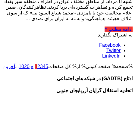
شنبه 8 مرداد، از مناطق مختلف عراق در اطراف منطقه سبز بغداد
تجمع کرده و تظاهرات گسترده‌ای برپا کردند. تظاهرکنندگان، ضمن
اعلام مخالفت خود با نامزدی «محمد شیاع السودانی» که از سوی
ائتلاف «هیئت هماهنگی» وابسته به ایران برای تصدی …
ادامه مطلب »
به اشتراک بگذارید
Facebook
Twitter
LinkedIn
%صفحه% صفحه کنونی% از% کل صفحات
5
4
3
2
1
»
20
10
...
آخرین
ادتاج (GADTB) در شبکه های اجتماعی
اتحادیه استقلال گرایان آزربایجان جنوبی