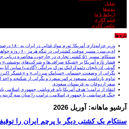
تحلیل
پیوندها
ارتباط با ما
فیلم گالری
عکس گالری
تازه ها
وزیر خزانه‌داری آمریکا: تورم مواد غذایی در ایران به ۱۸۰ درصد رسیده است
ای‌بی‌سی: مسیر موقت کشتیرانی در تنگه هرمز ۶۰ روزه خواهد بود
سنتکام: مسیر ۵۱ کشتی تجاری در چارچوب محاصره دریایی جمهوری اسلامی تغییر داده شد؛ دو کشتی از کار افتادند
فشار تازه آمریکا بر «شبکۀ صرافی‌ها و شرکت‌های پوششی» م
گونئی آذربایجان دئموکراتیک تورک بیرلیگی (گادتب) سایین آتا ب
نگرانی از وضعیت جسمانی «سیامک میرزایی» و «عسگر اکبرزا
تداوم بازداشت مسعود ترکمن‌منفرد و نگرانی از شکنجه و اخذ ا
سفر اردوغان به عربستان‌ سعودی
انتقاد از ترامپ؛ هدف آمریکا باید فروپاشی جمهوری اسلامی با
جنگ فرسایشی با جمهوری اسلامی، ترامپ را میان سه گزینه پر
آرشیو ماهانه:
آوریل 2026
سنتکام یک کشتی دیگر با پرچم ایران را توقی