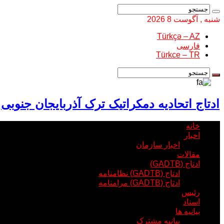
شنبه , آگوست 8 2026
Türkçə – AZ
فارسی
Türkce – TR
ادتاج اتحادیه دمکراتیک ترک آذربایجان جنوبی
خانه
اخبار
اخبار سازمان
مقالات
ادتاج (GADTB)
ادتاج (GADTB) نظامنامه
ادتاج (GADTB) مرامنامه
رئیس
اسناد
بیانیه ها
بیانیه مشترک