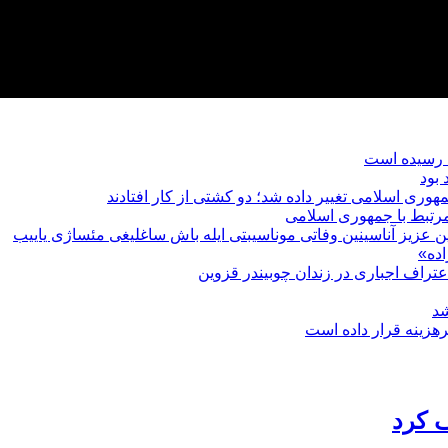
رتبط با جمهوری اسلامی
یین عزیز آناسینین وفاتی موناسیبتی ایله باش ساغلیغی مئساژی یاییب
ده»
عتراف اجباری در زندان چوبیندر قزوین
شد
هزینه قرار داده است
ف کرد