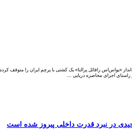
از «یواس‌اس‌ رافائل پرالتا» یک کشتی با پرچم ایران را متوقف کرده 
ر راستای اجرای محاصره دریایی …
یدی در نبرد قدرت داخلی پیروز شده است