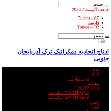
جمعه , آگوست 7 2026
Türkçə – AZ
فارسی
Türkce – TR
ادتاج اتحادیه دمکراتیک ترک آذربایجان
جنوبی
خانه
اخبار
اخبار سازمان
مقالات
ادتاج (GADTB)
ادتاج (GADTB) نظامنامه
ادتاج (GADTB) مرامنامه
رئیس
اسناد