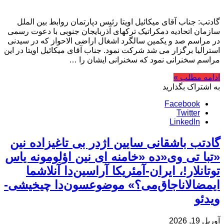
گادتب: جناب آقای میکائیل اویتا رئیس دپارتمان روابط بین الملل
سازمان اتحادیه دمکراتیک ترکهای آذربایجان جنوبی با دعوت رسمی
در مراسم صد و یکمین سالگرد اشغال اراضی الاحواز که در سیدنی
استرالیا برگزار می شد شرکت نمود. جناب آقای میکائیل اویتا در این
مراسم سخنرانی نمود که سخنرانی ایشان را …
ادامه مطلب »
به اشتراک بگذارید
Facebook
Twitter
LinkedIn
گادتب باشقانی سایین اژدر بی تاغیزاده نین
«تبا تی وی«ده «خامنه ای نین اؤلومونه یاس
توتانلار!، ایران-آمئریکا آراسین‌دا آنلاشما
ایمضالاناجاق‌می؟» موضوعسون‌دا چیخیشی-
ویدئو
آوریل 19, 2026