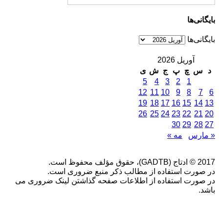
بایگانی‌ها
بایگانی‌ها
آوریل 2026
د
س
چ
پ
ج
ش
ی
5
4
3
2
1
12
11
10
9
8
7
6
19
18
17
16
15
14
13
26
25
24
23
22
21
20
30
29
28
27
« مارس
مه »
2017 © ادتاج (GADTB)، حقوق مؤلف محفوظ است.
در صورت استفاده از مطالب ذکر منبع ضروری است.
در صورت استفاده از اطلاعات صفحه گذاشتن لینک ضروری می
باشد.