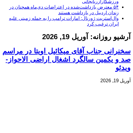
ورزشکارآزربایجانی
۵۴ معترض بازداشت‌شده در اعتراضات دی‌ماه همچنان در
زندان اردبیل در بازداشت هستند
وال‌استریت ژورنال: امارات ترامپ را به حمله زمینی علیه
ایران ترغیب کرد
آرشیو روزانه:
آوریل 19, 2026
سخنرانی جناب آقای میکائیل اویتا در مراسم
صد و یکمین سالگرد اشغال اراضی الاحواز-
ویدئو
آوریل 19, 2026