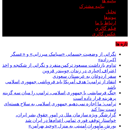
بیانیه ها
بیانیه مشترک
تحلیل
پیوندها
ارتباط با ما
فیلم گالری
عکس گالری
تازه ها
نگرانی از وضعیت جسمانی «سیامک میرزایی» و «عسگر
اکبرزاده»
تداوم بازداشت مسعود ترکمن‌منفرد و نگرانی از شکنجه و اخذ
اعتراف اجباری در زندان چوبیندر قزوین
سفر اردوغان به عربستان‌ سعودی
انتقاد از ترامپ؛ هدف آمریکا باید فروپاشی جمهوری اسلامی
باشد
جنگ فرسایشی با جمهوری اسلامی، ترامپ را میان سه گزینه
پرهزینه قرار داده است
ترامپ: ما اجازه نمی‌دهیم جمهوری اسلامی به سلاح هسته‌ای
دست پیدا کند
گزارشگر ویژه سازمان ملل در امور حقوق بشر ایران،
خواستار توقف فوری تمامی اعدام‌ها در ایران شد
یورش مأموران امنیتی به منزل «وحید بهرامن»