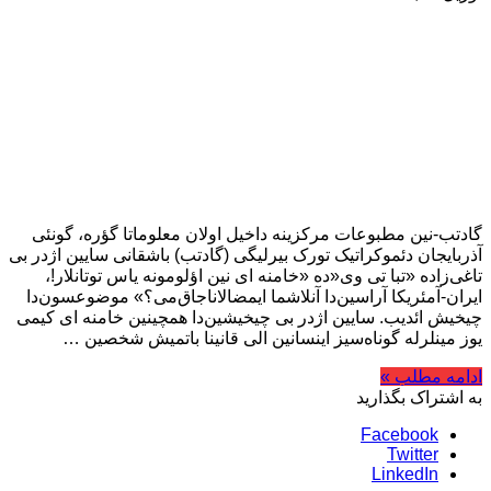
گادتب-نین مطبوعات مرکزینه داخیل اولان معلوماتا گؤره، گونئی
آذربایجان دئموکراتیک تورک بیرلیگی (گادتب) باشقانی سایین اژدر بی
تاغی‌زاده «تبا تی وی«ده «خامنه ای نین اؤلومونه یاس توتانلار!،
ایران-آمئریکا آراسین‌دا آنلاشما ایمضالاناجاق‌می؟» موضوعسون‌دا
چیخیش ائدیب. سایین اژدر بی چیخیشین‌دا همچینین خامنه ای کیمی
یوز مینلرله گوناه‌سیز اینسانین الی قانینا باتمیش شخصین …
ادامه مطلب »
به اشتراک بگذارید
Facebook
Twitter
LinkedIn