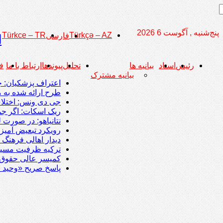
پنج‌شنبه , آگوست 6 2026
Türkce – TR
Türkçə – AZ
فارسی
ا
رئیس
اسناد
بیانیه ها
تحلیل
پیوندها
ارتباط با ما
ف
بیانیه مشترک
اعتراف پزشکیان: جمهو
طرح ارائه شده به
جی دی ونس: اختلاف
ریک اسکات: اگر جمه
نتانیاهو: در صورت ل
رویکرد تبعیض آمیز
دیدار اهالی فرهنگ 
ترکیه ظرفیت مسیر نفتی جایگزین 
کمیسر عالی حقوق ب
پاسخ صریح «وحید نا