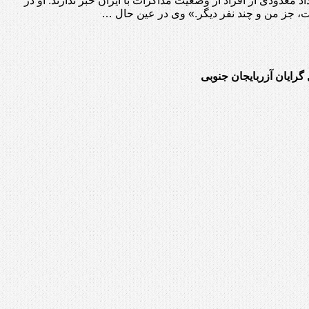
عدودی از افراد از وضعیت مذاکرات با ایران خبر ندارند. ‏او در
، جز من و چند نفر دیگر.» ‏وی در عین حال …
 گرایان آزربایجان جنوبی