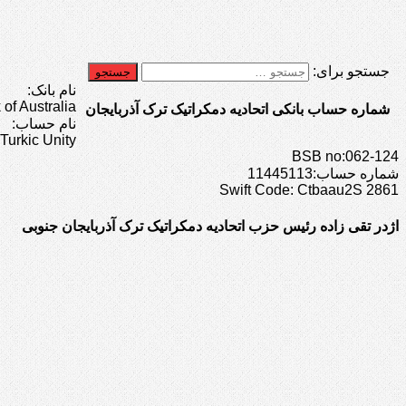
جستجو برای:
نام بانک:
f Australia
شماره حساب بانکی اتحادیه دمکراتیک ترک آذربایجان
نام حساب:
Turkic Unity
BSB no:062-124
شماره حساب:11445113
Swift Code: Ctbaau2S 2861
اژدر تقی زاده رئیس حزب اتحادیه دمکراتیک ترک آذربایجان جنوبی