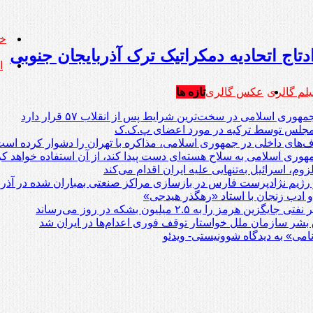
خا
دتاج اتحادیه دمکراتیک ترک آذربایجان جنوبی
اد
یلم گالری
عکس گالری
تازه ها
ری اسلامی در سخت‌ترین شرایط پس از انقلاب ۵۷ قرار دارد
 مجلس توسط ترکیه در مورد اعضای پ.ک.ک
‌های داخلی در جمهوری اسلامی، مذاکره با تهران را دشوار کرده اس
وری اسلامی به سلاح هسته‌ای دست پیدا کند، از آن استفاده خواهد کر
زوم، اسرائیل به‌تنهایی علیه ایران اقدام می‌کند
 رژیم نژادپرست فارس در بازسازی مراکز صنعتی بمباران شده در آذرب
و ادب زنجان با استاد «رهگذر هیدجی»
هرمز را به ۲.۵ میلیون بشکه در روز می‌رساند
شر سازمان ملل خواستار توقف فوری اعدام‌ها در ایران شد
می» به دیدگاه شوونیستی- ویدئو