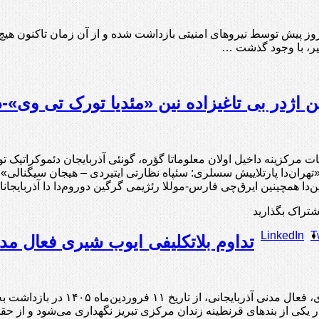
دتب: «آیدین میلان» جوان ۲۵ ساله آذربایجانی اهل تبریز حدود ۲۰ روز پیش توسط نیروهای امنیتی باز
خیر، با وجود گذشت …
ن اژدر بی تاغیزاده نین «مئدیا تورک تی وی»-
 مرکزینه داخیل اولان معلوماتا گؤره، گونئی آذربایجان دئموکراتیک تور
هران‌دا پارتلاییش سسلری: سئپاه نظارتی ایتیردی – هیجان سیگنالی»
ن‌دا همچینین ایرق‌چی فارس-موللا رئژیمی گرگین دوروم‌دا دا آذربایجا
شتراک بگذارید
LinkedIn
T
تداوم بلاتکلیفی ایوب شیری فعال مدن
گادتب: ایوب شیری، فعال مدن
در یکی از بندهای قرنطینه زندان مرکزی تبریز نگهداری می‌شود و از حق