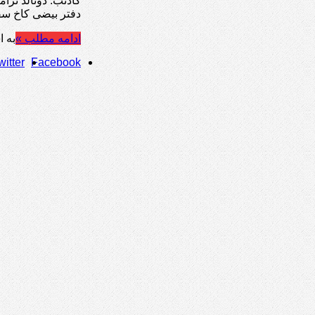
گادتب: دونالد ترا
دفتر بیضی کاخ سف
ادامه مطلب »
به ا
witter
Facebook