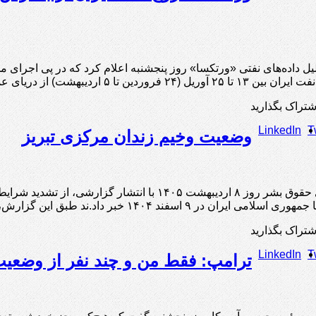
 داده‌های نفتی «ورتکسا» روز پنجشنبه اعلام کرد که در پی اجرای محاص
ریای عمان خارج شده‌اند. خبرگزاری رویترز در گزارشی به نقل از …
شتراک بگذارید
LinkedIn
T
وضعیت وخیم زندان مركزى تبریز
گادتب: سازمانهای حقوق بشر روز ۸ اردیبهشت ۱۴۰۵ با
خبر داد.ند طبق این گزارش، مأموران زندان با استفاده از سگ‌های وحشی به زندانیان حمله …
شتراک بگذارید
LinkedIn
T
ترامپ: فقط من و چند نفر از وضعیت م