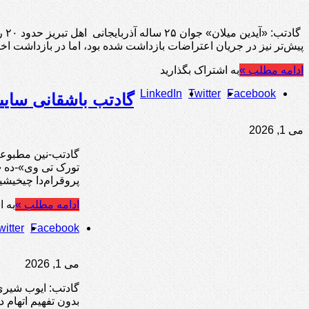
گا
پیش‌تر نیز در جریان اعتراضات بازداشت شده بود، اما در بازداشت ا
ادامه مطلب »
به اشتراک بگذارید
LinkedIn
Twitter
Facebook
گادتب باشقانی سایی
می 1, 2026
گادتب-نین مطبوعات
تورک تی وی»-ده «ت
پروقرام‌دا چیخیشی
ادامه مطلب »
به ا
witter
Facebook
می 1, 2026
بدون تفهیم اتهام 