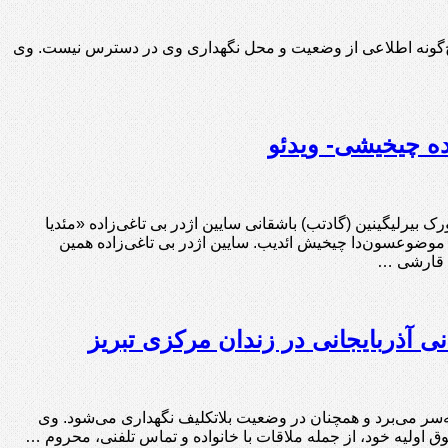
داشت شده و از آن زمان تاکنون هیچ‌گونه اطلاعی از وضعیت و محل نگهداری وی در دسترس نیست. وی
ده چیخیشی- ویدئو
ک بیرلیگینین (گادتب) باشقانی سایین اژدر بی تاغی‌زاده «مئدیا
 موضوعسون‌دا چیخیش ائدیب. سایین اژدر بی تاغی‌زاده همین
نا قارشی …
ی آذربایجانی در زندان مرکزی تبریز
ی آذربایجانی، از تاریخ ۱۱ فروردین‌ماه ۱۴۰۵ در بازداشت به‌سر می‌برد و همچنان در وضعیت بلاتکلیف نگهداری می‌شود. وی
وق اولیه خود، از جمله ملاقات با خانواده و تماس تلفنی، محروم …