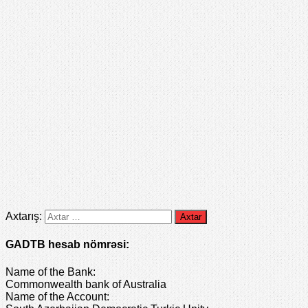
Axtarış:
GADTB hesab nömrəsi:
Name of the Bank:
Commonwealth bank of Australia
Name of the Account: