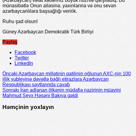
(Azərbaycan) vəfat xəbəriniz böyük hüznlə qarşıladıq. Bu
münasibətlə Onun ailəsinə, yaxınlarına və onu sevən
azərbaycanlılara başsağlığı veririk.
Ruhu şad olsun!
Güney Azərbaycan Demokratik Türk Birliyi
Paylaş
Facebook
Twitter
LinkedIn
Öncəki
Azərbaycan millətinin qatilinin oğlunun AXC-nin 100
illik yubleyinə dəvətlə bağlı etirazlara Azərbaycan
Respublikası saytlarında cavab
Sonrakı
İran adlanan ölkənin müdafiə nazirinin müavini
Mahmud Şeyx Həsəni Bakıya gəldi
Həmçinin yoxlayın