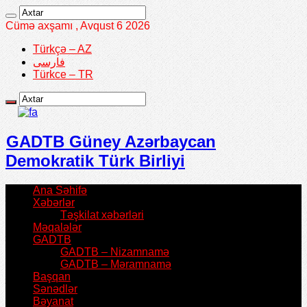
Cümə axşamı , Avqust 6 2026
Türkçə – AZ
فارسی
Türkce – TR
GADTB Güney Azərbaycan
Demokratik Türk Birliyi
Ana Səhifə
Xəbərlər
Təşkilat xəbərləri
Məqalələr
GADTB
GADTB – Nizamnamə
GADTB – Məramnamə
Başqan
Sənədlər
Bəyanat