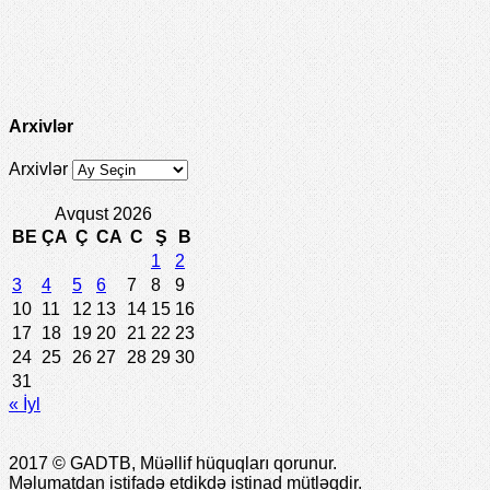
Arxivlər
Arxivlər
Avqust 2026
BE
ÇA
Ç
CA
C
Ş
B
1
2
3
4
5
6
7
8
9
10
11
12
13
14
15
16
17
18
19
20
21
22
23
24
25
26
27
28
29
30
31
« İyl
2017 © GADTB, Müəllif hüquqları qorunur.
Məlumatdan istifadə etdikdə istinad mütləqdir.