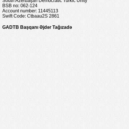
South Azerbaijan Democratic Turkic Unity
BSB no: 062-124
Account number: 11445113
Swift Code: Ctbaau2S 2861
GADTB Başqanı Əjdər Tağızadə