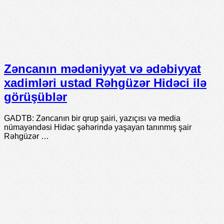
Zəncanın mədəniyyət və ədəbiyyat
xadimləri ustad Rəhgüzər Hidəci ilə
görüşüblər
GADTB: Zəncanın bir qrup şairi, yazıçısı və media
nümayəndəsi Hidəc şəhərində yaşayan tanınmış şair
Rəhgüzər …