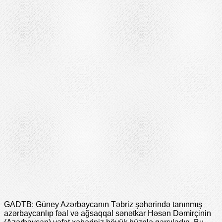
GADTB: Güney Azərbaycanın Təbriz şəhərində tanınmış
azərbaycanlıp fəal və ağsaqqal sənətkar Həsən Dəmirçinin