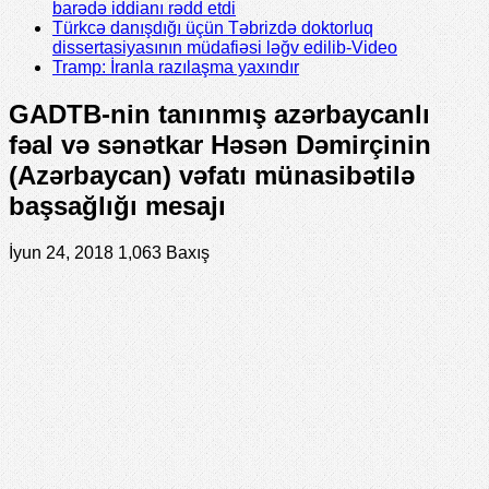
barədə iddianı rədd etdi
Türkcə danışdığı üçün Təbrizdə doktorluq
dissertasiyasının müdafiəsi ləğv edilib-Video
Tramp: İranla razılaşma yaxındır
GADTB-nin tanınmış azərbaycanlı
fəal və sənətkar Həsən Dəmirçinin
(Azərbaycan) vəfatı münasibətilə
başsağlığı mesajı
İyun 24, 2018
1,063 Baxış