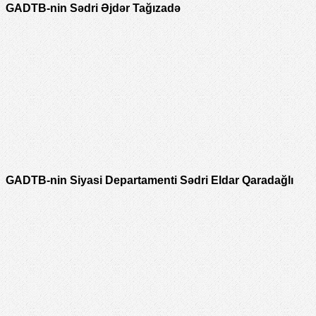
GADTB-nin Sədri Əjdər Tağızadə
GADTB-nin Siyasi Departamenti Sədri Eldar Qaradağlı