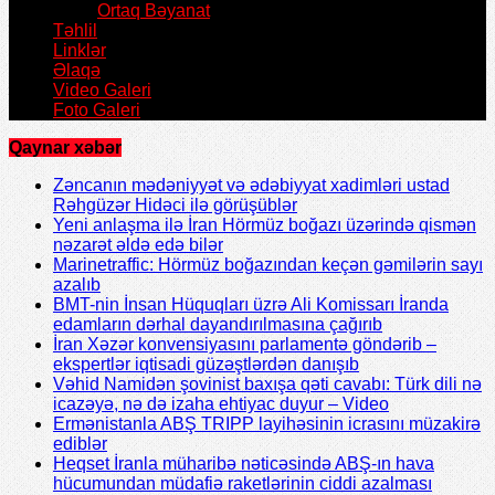
Ortaq Bəyanat
Təhlil
Linklər
Əlaqə
Video Galeri
Foto Galeri
Qaynar xəbər
Zəncanın mədəniyyət və ədəbiyyat xadimləri ustad
Rəhgüzər Hidəci ilə görüşüblər
Yeni anlaşma ilə İran Hörmüz boğazı üzərində qismən
nəzarət əldə edə bilər
Marinetraffic: Hörmüz boğazından keçən gəmilərin sayı
azalıb
BMT-nin İnsan Hüquqları üzrə Ali Komissarı İranda
edamların dərhal dayandırılmasına çağırıb
İran Xəzər konvensiyasını parlamentə göndərib –
ekspertlər iqtisadi güzəştlərdən danışıb
Vəhid Namidən şovinist baxışa qəti cavabı: Türk dili nə
icazəyə, nə də izaha ehtiyac duyur – Video
Ermənistanla ABŞ TRIPP layihəsinin icrasını müzakirə
ediblər
Heqset İranla müharibə nəticəsində ABŞ-ın hava
hücumundan müdafiə raketlərinin ciddi azalması