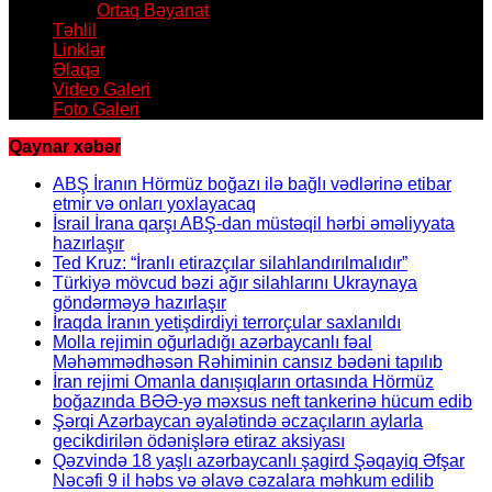
Ortaq Bəyanat
Təhlil
Linklər
Əlaqə
Video Galeri
Foto Galeri
Qaynar xəbər
ABŞ İranın Hörmüz boğazı ilə bağlı vədlərinə etibar
etmir və onları yoxlayacaq
İsrail İrana qarşı ABŞ-dan müstəqil hərbi əməliyyata
hazırlaşır
Ted Kruz: “İranlı etirazçılar silahlandırılmalıdır”
Türkiyə mövcud bəzi ağır silahlarını Ukraynaya
göndərməyə hazırlaşır
İraqda İranın yetişdirdiyi terrorçular saxlanıldı
Molla rejimin oğurladığı azərbaycanlı fəal
Məhəmmədhəsən Rəhiminin cansız bədəni tapılıb
İran rejimi Omanla danışıqların ortasında Hörmüz
boğazında BƏƏ-yə məxsus neft tankerinə hücum edib
Şərqi Azərbaycan əyalətində əczaçıların aylarla
gecikdirilən ödənişlərə etiraz aksiyası
Qəzvində 18 yaşlı azərbaycanlı şagird Şəqayiq Əfşar
Nəcəfi 9 il həbs və əlavə cəzalara məhkum edilib