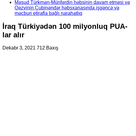
Məsud Türkmən-Münfərdin həbsinin davam etməsi və
Qəzvinin Çubinəndər həbsxanasında işgəncə və
məcburi etirafla bağlı narahatlıq
İraq Türkiyədən 100 milyonluq PUA-
lar alır
Dekabr 3, 2021
712 Baxış