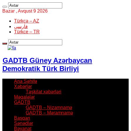
Bazar , Avqust 9 2026
Türkçə – AZ
فارسی
Türkce – TR
GADTB Güney Azərbaycan
Demokratik Türk Birliyi
Ana Səhifə
Xəbərlər
Təşkilat xəbərləri
Məqalələr
GADTB
GADTB – Nizamnamə
GADTB – Məramnamə
Başqan
Sənədlər
Bəyanat