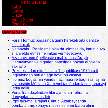
Ortaq Bəyanat
Təhlil
Linklər
Əlaqə
Video Galeri
Foto Galeri
Qaynar xəbər
Fars: Hörmüz boğazında gəmi hərəkəti orta dəhlizə
keçiriləcək
Netanyahu: Razılaşma olsa da, olmasa da, İranın nüvə
silahı əldə etməsinə imkan verməyəcəyik
Azərbaycanın Apellyasiya məhkəməsi Arayik
Harutyunyan və digərləri barəsində hökmü qüvvədə
saxlayıb
Pezeşkiandan etiraf: İslam Respublikası 1979-cu il
inqilabından bəri ən ağır dövrünü yaşayır
Hörmüz boğazının yenidən açılması ilə bağlı razılaşma
layihəsinin Müctəba Xamenei tərəfindən təsdiqlənəcəyi
iddia edilir
Vens: İran daxilindəki fikir ayrılıqları Tehranla
danışıqları çətinləşdirir
İrqçi fars-molla rejimi Cənubi Azərbaycanda
bombalanmış sənaye müəssisələrini bərpa etmir