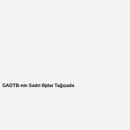
GADTB-nin Sədri Əjdər Tağızadə