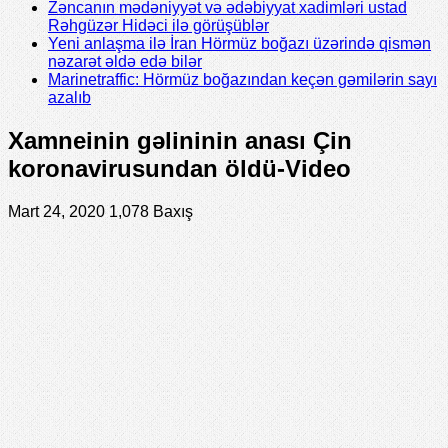
Zəncanın mədəniyyət və ədəbiyyat xadimləri ustad
Rəhgüzər Hidəci ilə görüşüblər
Yeni anlaşma ilə İran Hörmüz boğazı üzərində qismən
nəzarət əldə edə bilər
Marinetraffic: Hörmüz boğazından keçən gəmilərin sayı
azalıb
Xamneinin gəlininin anası Çin
koronavirusundan öldü-Video
Mart 24, 2020
1,078 Baxış