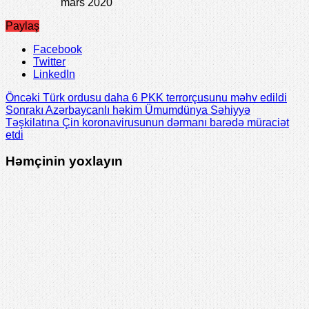
mars 2020
Paylaş
Facebook
Twitter
LinkedIn
Öncəki
Türk ordusu daha 6 PKK terrorçusunu məhv edildi
Sonrakı
Azərbaycanlı həkim Ümumdünya Səhiyyə
Təşkilatına Çin koronavirusunun dərmanı barədə müraciət
etdi
Həmçinin yoxlayın