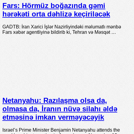
Fars: Hörmüz boğazında gəmi
hərəkəti orta dəhlizə keçiriləcək
GADTB: İran Xarici İşlər Nazirliyindəki məlumatlı mənbə
Fars xəbər agentliyinə bildirib ki, Tehran və Məsqət …
Netanyahu: Razılaşma olsa da,
olmasa da, İranın nüvə silahı əldə
etməsinə imkan verməyəcəyik
Israel’s Prime Minister Benjamin Netanyahu attends the