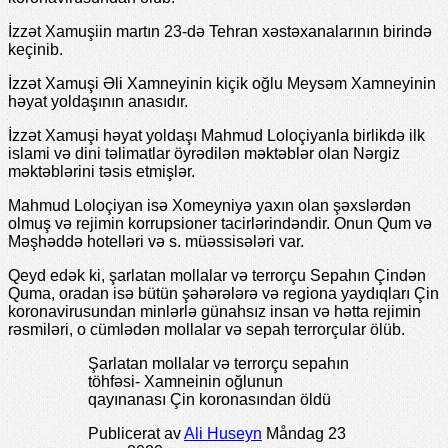
İzzət Xamuşiin martın 23-də Tehran xəstəxanalarının birində
keçinib.
İzzət Xamuşi Əli Xamneyinin kiçik oğlu Meysəm Xamneyinin
həyat yoldaşının anasıdır.
İzzət Xamuşi həyat yoldaşı Mahmud Loloçiyanla birlikdə ilk
islami və dini təlimatlar öyrədilən məktəblər olan Nərgiz
məktəblərini təsis etmişlər.
Mahmud Loloçiyan isə Xomeyniyə yaxın olan şəxslərdən
olmuş və rejimin korrupsioner tacirlərindəndir. Onun Qum və
Məşhəddə hotelləri və s. müəssisələri var.
Qeyd edək ki, şarlatan mollalar və terrorçu Sepahın Çindən
Quma, oradan isə bütün şəhərələrə və regiona yaydıqları Çin
koronavirusundan minlərlə günahsız insan və hətta rejimin
rəsmiləri, o cümlədən mollalar və sepah terrorçular ölüb.
Şarlatan mollalar və terrorçu sepahın
töhfəsi- Xamneinin oğlunun
qayınanası Çin koronasından öldü
Publicerat av
Ali Huseyn
Måndag 23