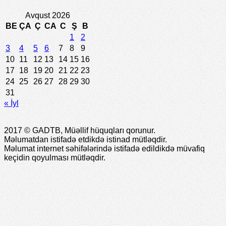
Avqust 2026
BE
ÇA
Ç
CA
C
Ş
B
1
2
3
4
5
6
7
8
9
10
11
12
13
14
15
16
17
18
19
20
21
22
23
24
25
26
27
28
29
30
31
« İyl
2017 © GADTB, Müəllif hüquqları qorunur.
Məlumatdan istifadə etdikdə istinad mütləqdir.
Məlumat internet səhifələrində istifadə edildikdə müvafiq
keçidin qoyulması mütləqdir.