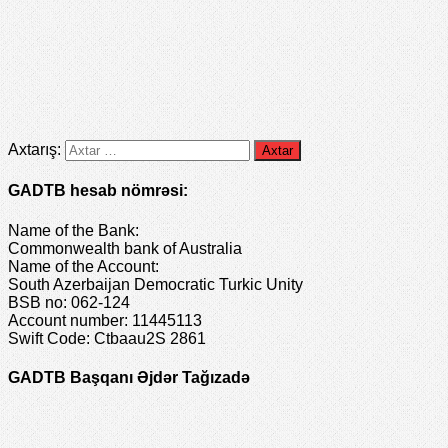
Axtarış:
GADTB hesab nömrəsi:
Name of the Bank:
Commonwealth bank of Australia
Name of the Account:
South Azerbaijan Democratic Turkic Unity
BSB no: 062-124
Account number: 11445113
Swift Code: Ctbaau2S 2861
GADTB Başqanı Əjdər Tağızadə