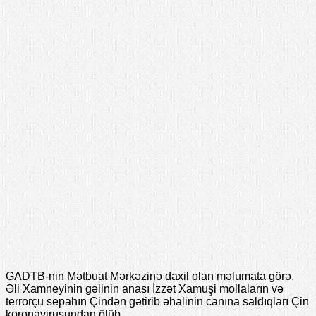
GADTB-nin Mətbuat Mərkəzinə daxil olan məlumata görə,
Əli Xamneyinin gəlinin anası İzzət Xamuşi mollaların və
terrorçu sepahın Çindən gətirib əhalinin canına saldıqları Çin
koronavirusundan ölüb.