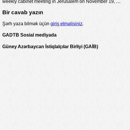
weekly cabinet meeting in Jerusalem on November 19, …
Bir cavab yazın
Şərh yaza bilmək üçün
giriş etməlisiniz
.
GADTB Sosial mediyada
Güney Azərbaycan İstiqlalçılar Birliyi (GAİB)