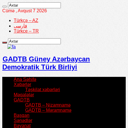
Cümə , Avqust 7 2026
Türkçə – AZ
فارسی
Türkce – TR
GADTB Güney Azərbaycan
Demokratik Türk Birliyi
Ana Səhifə
Xəbərlər
Təşkilat xəbərləri
Məqalələr
GADTB
GADTB – Nizamnamə
GADTB – Məramnamə
Başqan
Sənədlər
Bəyanat