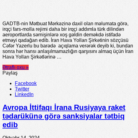
GADTB-nin Mətbuat Mərkəzinə daxil olan məlumata görə,
irqçi fars-molla rejimi daha bir irqçi addımla türk dilindən
aeroportlarda sərnişinlərə xoş gəldin deməkdə istifadə
etməyi qadağan edib. İran Hava Yolları Şirkətinin sözçüsü
Cəfər Yazerlu bu barədə açıqlama verərək deyib ki, bundan
sonra hər hansı anlaşılmamazlığın qarşısını almaq üçün İran
Hava Yolları Şirkətlərinə …
Ətraflı oxu »
Paylaş
Facebook
Twitter
LinkedIn
Avropa İttifaqı İrana Rusiyaya raket
tədarükünə görə sanksiyalar tətbiq
edib
Oktyabr 14, 2024