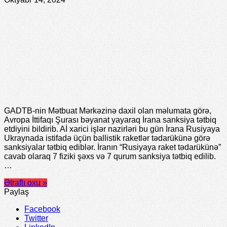
GADTB-nin Mətbuat Mərkəzinə daxil olan məlumata görə,
Avropa İttifaqı Şurası bəyanat yayaraq İrana sanksiya tətbiq
etdiyini bildirib. Aİ xarici işlər nazirləri bu gün İrana Rusiyaya
Ukraynada istifadə üçün ballistik raketlər tədarükünə görə
sanksiyalar tətbiq ediblər. İranın “Rusiyaya raket tədarükünə”
cavab olaraq 7 fiziki şəxs və 7 qurum sanksiya tətbiq edilib.
…
Ətraflı oxu »
Paylaş
Facebook
Twitter