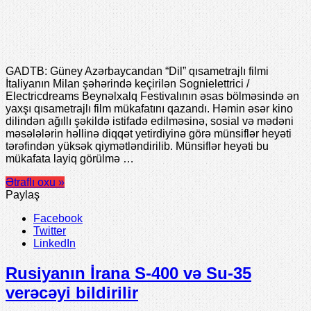
GADTB: Güney Azərbaycandan “Dil” qısametrajlı filmi
İtaliyanın Milan şəhərində keçirilən Sognielettrici /
Electricdreams Beynəlxalq Festivalının əsas bölməsində ən
yaxşı qısametrajlı film mükafatını qazandı. Həmin əsər kino
dilindən ağıllı şəkildə istifadə edilməsinə, sosial və mədəni
məsələlərin həllinə diqqət yetirdiyinə görə münsiflər heyəti
tərəfindən yüksək qiymətləndirilib. Münsiflər heyəti bu
mükafata layiq görülmə …
Ətraflı oxu »
Paylaş
Facebook
Twitter
LinkedIn
Rusiyanın İrana S-400 və Su-35
verəcəyi bildirilir