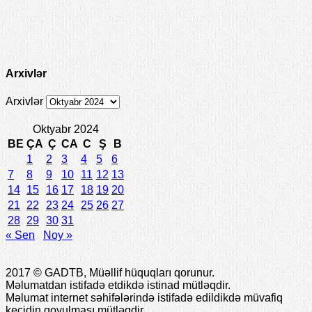
Arxivlər
Arxivlər
Oktyabr 2024
BE
ÇA
Ç
CA
C
Ş
B
1
2
3
4
5
6
7
8
9
10
11
12
13
14
15
16
17
18
19
20
21
22
23
24
25
26
27
28
29
30
31
« Sen
Noy »
2017 © GADTB, Müəllif hüquqları qorunur.
Məlumatdan istifadə etdikdə istinad mütləqdir.
Məlumat internet səhifələrində istifadə edildikdə müvafiq
keçidin qoyulması mütləqdir.