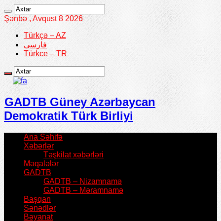
Şənbə , Avqust 8 2026
Türkçə – AZ
فارسی
Türkce – TR
GADTB Güney Azərbaycan
Demokratik Türk Birliyi
Ana Səhifə
Xəbərlər
Təşkilat xəbərləri
Məqalələr
GADTB
GADTB – Nizamnamə
GADTB – Məramnamə
Başqan
Sənədlər
Bəyanat