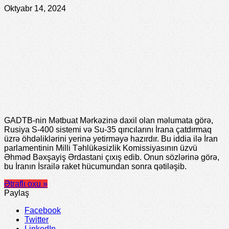
Oktyabr 14, 2024
GADTB-nin Mətbuat Mərkəzinə daxil olan məlumata görə,
Rusiya S-400 sistemi və Su-35 qırıcılarını İrana çatdırmaq
üzrə öhdəliklərini yerinə yetirməyə hazırdır. Bu iddia ilə İran
parlamentinin Milli Təhlükəsizlik Komissiyasının üzvü
Əhməd Bəxşayiş Ərdastani çıxış edib. Onun sözlərinə görə,
bu İranın İsrailə raket hücumundan sonra qətiləşib.
Ətraflı oxu »
Paylaş
Facebook
Twitter
LinkedIn