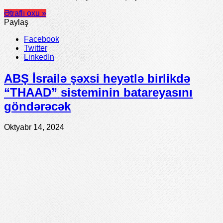
Ətraflı oxu »
Paylaş
Facebook
Twitter
LinkedIn
ABŞ İsrailə şəxsi heyətlə birlikdə
“THAAD” sisteminin batareyasını
göndərəcək
Oktyabr 14, 2024