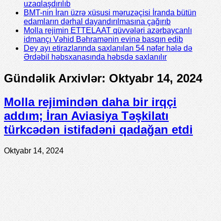
uzaqlaşdırılıb
BMT-nin İran üzrə xüsusi məruzəçisi İranda bütün
edamların dərhal dayandırılmasına çağırıb
Molla rejimin ETTELAAT qüvvələri azərbaycanlı
idmançı Vəhid Bəhramənin evinə basqın edib
Dey ayı etirazlarında saxlanılan 54 nəfər hələ də
Ərdəbil həbsxanasında həbsdə saxlanılır
Gündəlik Arxivlər:
Oktyabr 14, 2024
Molla rejimindən daha bir irqçi
addım; İran Aviasiya Təşkilatı
türkcədən istifadəni qadağan etdi
Oktyabr 14, 2024