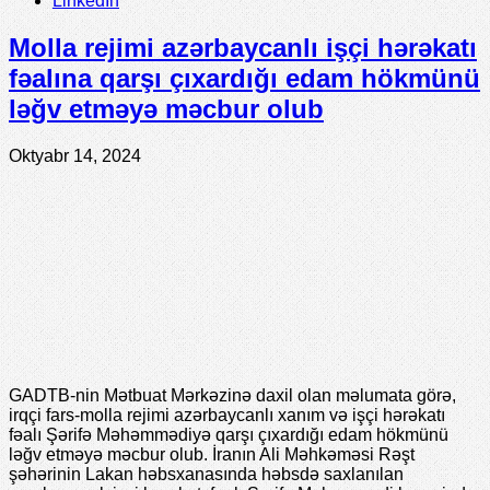
LinkedIn
Molla rejimi azərbaycanlı işçi hərəkatı
fəalına qarşı çıxardığı edam hökmünü
ləğv etməyə məcbur olub
Oktyabr 14, 2024
GADTB-nin Mətbuat Mərkəzinə daxil olan məlumata görə,
irqçi fars-molla rejimi azərbaycanlı xanım və işçi hərəkatı
fəalı Şərifə Məhəmmədiyə qarşı çıxardığı edam hökmünü
ləğv etməyə məcbur olub. İranın Ali Məhkəməsi Rəşt
şəhərinin Lakan həbsxanasında həbsdə saxlanılan