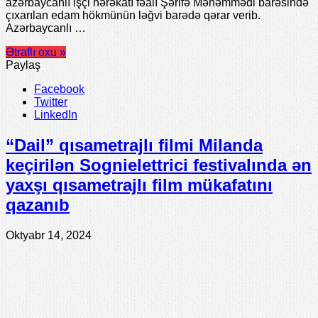
azərbaycanlı işçi hərəkatı fəalı Şərifə Məhəmmədi barəsində
çıxarılan edam hökmünün ləğvi barədə qərar verib.
Azərbaycanlı …
Ətraflı oxu »
Paylaş
Facebook
Twitter
LinkedIn
“Dail” qısametrajlı filmi Milanda
keçirilən Sognielettrici festivalında ən
yaxşı qısametrajlı film mükafatını
qazanıb
Oktyabr 14, 2024