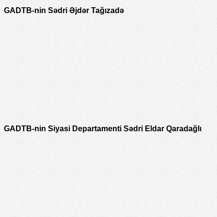
GADTB-nin Sədri Əjdər Tağızadə
GADTB-nin Siyasi Departamenti Sədri Eldar Qaradağlı