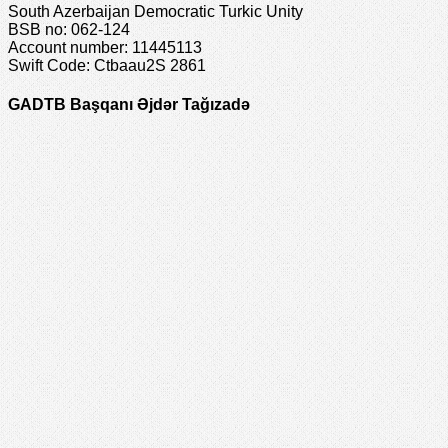
South Azerbaijan Democratic Turkic Unity
BSB no: 062-124
Account number: 11445113
Swift Code: Ctbaau2S 2861
GADTB Başqanı Əjdər Tağızadə