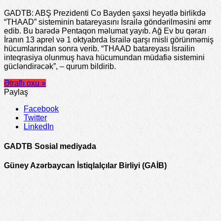
GADTB: ABŞ Prezidenti Co Bayden şəxsi heyətlə birlikdə
“THAAD” sisteminin batareyasını İsrailə göndərilməsini əmr
edib. Bu barədə Pentaqon məlumat yayıb. Ağ Ev bu qərarı
İranın 13 aprel və 1 oktyabrda İsrailə qarşı misli görünməmiş
hücumlarından sonra verib. “THAAD batareyası İsrailin
inteqrasiya olunmuş hava hücumundan müdafiə sistemini
gücləndirəcək”, – qurum bildirib.
Ətraflı oxu »
Paylaş
Facebook
Twitter
LinkedIn
GADTB Sosial mediyada
Güney Azərbaycan İstiqlalçılar Birliyi (GAİB)