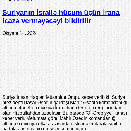
Suriyanın İsrailə hücum üçün İrana
icazə verməyəcəyi bildirilir
Oktyabr 14, 2024
Suriya İnsan Haqları Müşahidə Qrupu xəbər verib ki, Suriya
prezidenti Bəşar Əsədin qardaşı Mahir Əsədin komandanlığı
altında olan 4-cü diviziya İrana bağlı terrorçu qruplarından
olan Hizbullahdan uzaqlaşır. Bu barədə “Əl-Ərəbiyyə” kanalı
xəbər verir. Məlumata görə, Mahir Əsədin komandanlığı
altındakı diviziya ölkə ərazisindən istifadə edilərək İsrailin
hədəfə alınmasının qarşısını almaq üçün …