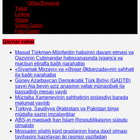
Ortaq Bəyanat
Təhlil
Linklər
Əlaqə
Video Galeri
Foto Galeri
Qaynar xəbər
Məsud Türkmən-Münfərdin həbsinin davam etməsi və
Qəzvinin Çubinəndər həbsxanasında işgəncə və
məcburi etirafla bağlı narahatlıq
«Siyamək Mirzəyi» və «Əsgər Əkbərzadə»nin səhhəti
ilə bağlı narahatlıq
Güney Azərbaycan Demokratik Türk Birliyi (GADTB)
sayın Ata beyin əziz anasının vəfatı münasibəti ilə
başsağlığı mesajı yayıb
Müctəba Xameneyinin səhhətinin pisləşdiyi barədə
məlumat yayılıb
Türkiyə, Səudiyyə Ərəbistanı və Pakistan birgə
müdafiə sazişi imzalayıblar
ABŞ-ın məqsədi İran İslam Respublikasının süqutu
olmalıdır
Mossadın silahlı kürd qruplarının İrana daxil olması
layihəsini hazırlayan iki rəsmisi vəzifədən