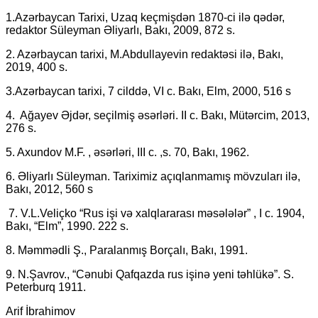
1.Аzərbaycan Tarixi, Uzaq keçmişdən 1870-ci ilə qədər,
redaktor Süleyman Əliyarlı, Bakı, 2009, 872 s.
2. Azərbaycan tarixi, M.Abdullayevin redaktəsi ilə, Bakı,
2019, 400 s.
3.Azərbaycan tarixi, 7 cilddə, VI c. Bakı, Elm, 2000, 516 s
4. Ağayev Əjdər, seçilmiş əsərləri. II c. Bakı, Mütərcim, 2013,
276 s.
5. Axundov M.F. , əsərləri, III c. ,s. 70, Bakı, 1962.
6. Əliyarlı Süleyman. Tariximiz açıqlanmamış mövzuları ilə,
Bakı, 2012, 560 s
7. V.L.Veliçko “Rus işi və xalqlararası məsələlər” , I c. 1904,
Bakı, “Elm”, 1990. 222 s.
8. Məmmədli Ş., Paralanmış Borçalı, Bakı, 1991.
9. N.Şavrov., “Cənubi Qafqazda rus işinə yeni təhlükə”. S.
Peterburq 1911.
Arif İbrahimov