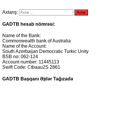
Axtarış:
GADTB hesab nömrəsi:
Name of the Bank:
Commonwealth bank of Australia
Name of the Account:
South Azerbaijan Democratic Turkic Unity
BSB no: 062-124
Account number: 11445113
Swift Code: Ctbaau2S 2861
GADTB Başqanı Əjdər Tağızadə