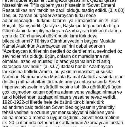
İrəvan quberniyasının, Zəngəzur qəzasının, Qazax qəzası
hissəsinin və Tiflis quberniyası hissəsinin “Sovet Erməni
Respublikasının” tərkibinə daxil olduğu təsdiq edildi. (3, s 60)
Bəs, bu zaman bu qədər Azərbycan türkü necə
adlanırılacaqdı – türkmü, tatarmı, ya Ermənistanlımı?! Bəs,
Borçalı, Şəmşəddil, Qarayazı, Başkeçid torpaqları ilə birgə
Gürcüstanın tabeçiliyinə keçən Azərbaycan türkləri özlərinə
yenə də Cümhuriyyət dövründəki kimi türk deyə
biləcəkdilərmi? Türkiyə Cümhuriyyətinin başçısı Mustafa
Kamal Atatürkün Azərbaycan səfirini qəbul edərkən
“Azərbaycan türklərinin dərdləri öz dərdlərimiz, sevincləri öz
sevinclərimiz olduğu üçün, onların öz muradlarına nail
olmaları, azad və müstəqil olaraq yaşamaları bizi artıq
dərəcədə sevindirir” (3, s.67) ifadəsi hər bir Azərbaycan
tarixçisinə bəllidir. Amma, bu yaxın münasibət, xüsusilə
Nəriman Nərimanov və Mustafa Kamal Atatürk arasında olan
dostluq münasibətləri türk xalqların yaxınlaşmasında Sovet
imperiya siyasətinin yürüdülməsinə təhlükə görüldüyü üçün
çox keçmədən xalqın doğma adının yenə yadlaşdırılması və
tarixi köklərindən uzqlaşdırılması siyəsətinə rəvac verildi.
1920-1922-ci illərdə hələ də özünü türk bilərək türk
adlandıran xalq tədricən Sovet ideologiyasının yönəltdiyi
təhsil vasitəsilə özünün yer mənsubiyyətini bildirən yeni
adına mərhələ-mərhələ uyğunlaşdırıldı. Sovet hökumətinin
ilk 20-ci illərində özlərini türk adlandıran Azərbaycan türkləri