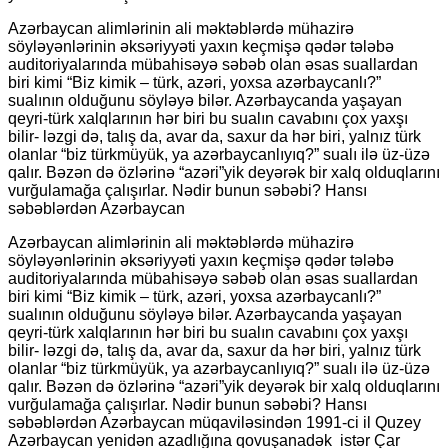
Azərbaycan alimlərinin ali məktəblərdə mühazirə
söyləyənlərinin əksəriyyəti yaxın keçmişə qədər tələbə
auditoriyalarında mübahisəyə səbəb olan əsas suallardan
biri kimi “Biz kimik – türk, azəri, yoxsa azərbaycanlı?”
sualının olduğunu söyləyə bilər. Azərbaycanda yaşayan
qeyri-türk xalqlarının hər biri bu sualın cavabını çox yaxşı
bilir- ləzgi də, talış da, avar da, saxur da hər biri, yalnız türk
olanlar “biz türkmüyük, ya azərbaycanlıyıq?” sualı ilə üz-üzə
qalır. Bəzən də özlərinə “azəri”yik deyərək bir xalq olduqlarını
vurğulamağa çalışırlar. Nədir bunun səbəbi? Hansı
səbəblərdən Azərbaycan
Azərbaycan alimlərinin ali məktəblərdə mühazirə
söyləyənlərinin əksəriyyəti yaxın keçmişə qədər tələbə
auditoriyalarında mübahisəyə səbəb olan əsas suallardan
biri kimi “Biz kimik – türk, azəri, yoxsa azərbaycanlı?”
sualının olduğunu söyləyə bilər. Azərbaycanda yaşayan
qeyri-türk xalqlarının hər biri bu sualın cavabını çox yaxşı
bilir- ləzgi də, talış da, avar da, saxur da hər biri, yalnız türk
olanlar “biz türkmüyük, ya azərbaycanlıyıq?” sualı ilə üz-üzə
qalır. Bəzən də özlərinə “azəri”yik deyərək bir xalq olduqlarını
vurğulamağa çalışırlar. Nədir bunun səbəbi? Hansı
səbəblərdən Azərbaycan müqaviləsindən 1991-ci il Quzey
Azərbaycan yenidən azadlığına qovuşanadək istər Çar