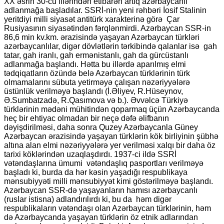
XX əsrin 30-cu illərindən etibarən artıq azərbaycanlı
adlanmağa başladılar. SSRİ-nin yeni rəhbəri İosif Stalinin
yeritdiyi milli siyasət antitürk xarakterinə görə Çar
Rusiyasının siyasətindən fərqlənmirdi. Azərbaycan SSR-in
86,6 min kv.km. ərazisində yaşayan Azərbaycan türkləri
azərbaycanlılar, digər dövlətlərin tərkibində qalanlar isə gah
tatar, gah iranlı, gah ermənistanlı, gah da gürcüstanlı
adlanmağa başlandı. Hətta bu illərdə aparılmış elmi
tədqiqatların özündə belə Azərbaycan türklərinin türk
olmamalarını sübuta yetirməyə çalışan nəzəriyyələrə
üstünlük verilməyə başlandı (İ.Əliyev, R.Hüseynov,
Ə.Sumbatzadə, R.Qasımova və b.). Əvvəlcə Türkiyə
türklərinin mədəni mühitindən qoparmaq üçün Azərbaycanda
heç bir ehtiyac olmadan bir neçə dəfə əlifbanın
dəyişdirilməsi, daha sonra Quzey Azərbaycanla Güney
Azərbaycan ərazisində yaşayan türklərin kök birliyinin şübhə
altına alan elmi nəzəriyyələrə yer verilməsi xalqı bir daha öz
tarixi köklərindən uzaqlaşdırdı. 1937-ci ildə SSRİ
vətəndaşlarına ümumi vətəndaşlıq pasportları verilməyə
başladı ki, burda da hər kəsin yaşadığı respublikaya
mənsubiyyəti milli mənsubiyyət kimi göstərilməyə başlandı.
Azərbaycan SSR-də yaşayanların hamısı azərbaycanlı
(ruslar istisna) adlandırılırdı ki, bu da həm digər
respublikaların vətəndaşı olan Azərbaycan türklərinin, həm
də Azərbaycanda yaşayan türklərin öz etnik adlarından