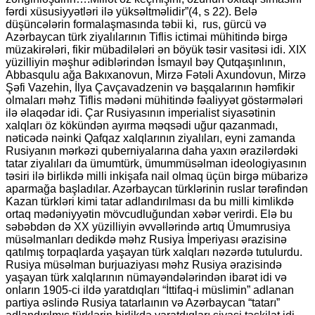
fərdi xüsusiyyətləri ilə yüksəltməlidir”(4, s 22). Belə
düşüncələrin formalaşmasında təbii ki, rus, gürcü və
Azərbaycan türk ziyalılarının Tiflis ictimai mühitində birgə
müzakirələri, fikir mübadilələri ən böyük təsir vasitəsi idi. XIX
yüzilliyin məşhur ədiblərindən İsmayıl bəy Qutqaşınlının,
Abbasqulu ağa Bakıxanovun, Mirzə Fətəli Axundovun, Mirzə
Şəfi Vazehin, İlya Çavçavadzenin və başqalarının həmfikir
olmaları məhz Tiflis mədəni mühitində fəaliyyət göstərmələri
ilə əlaqədar idi. Çar Rusiyasının imperialist siyasətinin
xalqları öz kökündən ayırma məqsədi uğur qazanmadı,
nəticədə nəinki Qafqaz xalqlarının ziyalıları, eyni zamanda
Rusiyanın mərkəzi quberniyalarına daha yaxın ərazilərdəki
tatar ziyalıları da ümumtürk, ümummüsəlman ideologiyasının
təsiri ilə birlikdə milli inkişafa nail olmaq üçün birgə mübarizə
aparmağa başladılar. Azərbaycan türklərinin ruslar tərəfindən
Kazan türkləri kimi tatar adlandırılması da bu milli kimlikdə
ortaq mədəniyyətin mövcudluğundan xəbər verirdi. Elə bu
səbəbdən də XX yüzilliyin əvvəllərində artıq Ümumrusiya
müsəlmanları dedikdə məhz Rusiya İmperiyası ərazisinə
qatılmış torpaqlarda yaşayan türk xalqları nəzərdə tutulurdu.
Rusiya müsəlman burjuaziyası məhz Rusiya ərazisində
yaşayan türk xalqlarının nümayəndələrindən ibarət idi və
onların 1905-ci ildə yaratdıqları “İttifaq-i müslimin” adlanan
partiya əslində Rusiya tatarlaının və Azərbaycan “tatarı”