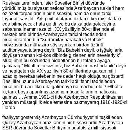
Rusiyası tərəfindən, istər Sovetlər Birliyi dövründə
yürüdülmüş bu siyasət nəticəsində Azərbaycan türkləri həm
öz əzəli torpaqlarının bir hissəsini, həm də onun tarixi
ləyaqəti sarsıldı. Artıq millət olaraq öz tarixi keçmişi ilə fəxr
edə bilməyəcək hala gəldi, və bu da xalqda gələcəyinə,
sabahına inamını azaltdı. XX yüzilliyin 80-cı illərində ali
məktəblərin birində Azərbaycan tarixini tədris edən
müəllimlərdən biri “Xürrəmilər hərəkatı və Babək”
mövzusunda mühazirə söyləyərkən birdən üzünü
auditoriyaya tutaraq deyir: “Biz Babəkin deyil, o işğalçılarla
döyüşən zaman kol-kos dibində gizlənənlərin nəvələriyik”.
Müəllimin bu sözündən hiddətlənən bir tələbə ayağa
qalxaraq “ Müəllim, o sizsiniz, biz Babəkin nəslindənik” deyir
və həqiqətən də XX yazilliyin 80-ci illərində qalxan milli
azadlıq hərəkatı tələbənin nə qədər haqlı olduğunu göstərdi.
Bəs, illər uzunu Azərbaycan tarixi adlı fənni tədris edən
müəllimi bu acı fikri dilə gətirməyə nə məcbur etdi? Əlbəttə
ki, tarix boyu aparılmış azadlıq mücadilələrinin nəticəsiz
qalması… Amma 1991-ci ildə Azərbaycan Respublikasının
yenidən müstəqillik əldə etməsinə baxmayaraq 1918-1920-ci
illərdə
fəaliyyət göstərmiş Azərbaycan Cümhuriyyətini təşkil edən
Quzey Azərbaycan ərazilərinin bir hissəsi artıq Azərbaycan
SSR dövründə Sovetlər Birliyinin ədalətsiz milli siyasəti