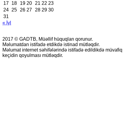
17
18
19
20
21
22
23
24
25
26
27
28
29
30
31
« İyl
2017 © GADTB, Müəllif hüquqları qorunur.
Məlumatdan istifadə etdikdə istinad mütləqdir.
Məlumat internet səhifələrində istifadə edildikdə müvafiq
keçidin qoyulması mütləqdir.