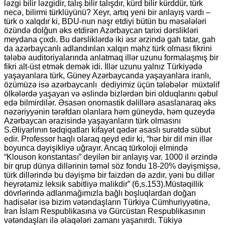
ləzgi bilir ləzgidir, talış bilir talışdır, kürd bilir kürddür, türk
necə, bilirmi türklüyünü? Xeyr, artıq yeni bir anlayış vardı –
türk o xalqdır ki, BDU-nun nəşr etdiyi bütün bu məsələləri
özündə dolğun əks etdirən Azərbaycan tarixi dərslikləri
meydana çıxdı. Bu dərsliklərdə iki əsr ərzində gah tatar, gah
da azərbaycanlı adlandırılan xalqın məhz türk olması fikrini
tələbə auditoriyalarında anlatmaq illər uzunu formalaşmış bir
fikri alt-üst etmək demək idi. İllər uzunu yalnız Türkiyədə
yaşayanlara türk, Güney Azərbaycanda yaşayanlara iranlı,
özümüzə isə azərbaycanlı dediyimiz üçün tələbələr müxtəlif
ölkələrdə yaşayan və əslində bizlərdən biri olduqlarını qəbul
edə bilmirdilər. Əsasən onomastik dəlillərə asaslanaraq əks
nəzəriyyənin tərəfdarı olanlara həm güneydə, həm quzeydə
Azərbaycan ərazisində yaşayanların türk olmasını
S.Əliyarlının tədqiqatları kifayət qədər əsaslı surətdə sübut
edir. Professor haqlı olaraq qeyd edir ki, “hər bir dil min illər
boyunca dəyişikliyə uğrayır. Ancaq türkoloji elmində
“Klouson konstantası” deyilən bir anlayış var. 1000 il ərzində
bir qrup dünya dillərinin təməl söz fondu 18-20% dəyişmişsə,
türk dillərində bu dəyişmə bir faizdən də azdır, yəni bu dillər
heyrətamiz leksik sabitliyə malikdir” (6,s.153).Müstəqillik
dövrlərində adlanmağımızla bağlı boşluqlardan doğan
hadisələr isə bizim vətəndaşların Türkiyə Cümhuriyyətinə,
İran İslam Respublikasına və Gürcüstan Respublikasının
vətəndaşları ilə əlaqələri zamanı yaşanırdı. Tükiyə