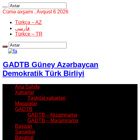
Cümə axşamı , Avqust 6 2026
Türkçə – AZ
فارسی
Türkce – TR
GADTB Güney Azərbaycan
Demokratik Türk Birliyi
Ana Səhifə
Xəbərlər
Təşkilat xəbərləri
Məqalələr
GADTB
GADTB – Nizamnamə
GADTB – Məramnamə
Başqan
Sənədlər
Bəyanat