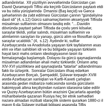
adlandırılırlar. XII yüzilliyin əvvvəllərində Gürcüstan çarı
David Quramaşvili Tiflisi ələ keçirib Gürcüstanın paytaxtı etdi
və bu istila yürüşlərində Dmanisi (Baş keçid) və Gəncə
şəhərlərinin də zəbt edilməsi Gürcüstan çarının “gündəliyinə
daxil idi” (4, s.12) Gürcü salnaməçilərinin əksəriyyəti Tiflisdə
müsəlman sufilərinin olmasını təsdiq edir. “…Davidin
dövründə paytaxt şəhəri Tiflisdə də çoxlu yeni kilsələr,
saraylar tikildi, yollar salındı, müsəlman sufilərinin və
alimlərinin sarayları ilə yanaşı, gürcü alim və filosofları üçün
saraylar ucaldıldı.” (4, s.12) Aydındır ki, sufilər
Azərbaycanda və Anadoluda yaşayan türk tayfalarının əsas
elm və irfan sahibləri idi və bu bölgədə yaşayan türklərin
həyat tərzi məhs onların ideologiyasının təsiri ilə
formalaşmağa başlamışdı. Dolayısı ilə gürcü qaynaqlarında
müsəlman adlandırılan əhali məhz türklərdir. Onların artıq
XIV-XVI yüzilliklərə aid qaynaqlarda “tatarlar” adlandırılması
faktı ilə üzləşirik. Sonralar Gürcüstanı ilhaq edərkən
Azərbaycanın Borçalı, Şəmşəddil, Şüləvər torpaqlrı XVIII
əsrdə Azərbaycan xanlıqları və Kartli-Kaxeti çarlıqları
arasında gedən mübarizə nəticəsində sonda gürcülərin
hakimiyyəti altına keçdiyindən rusların idarəsinə tabe edilir
və Quzey Azərbaycanın bütün ərazisini Qacarlarla apardığı
müharibələrdə qazanan Rusiya heç bir etnik sərhədləri
nəzərə almadan inzibati idarəçilik sistemi qurarkən 1880-ci il
mayın 6-da Şüləver inzibati bölgəsi əsasında Tiflis