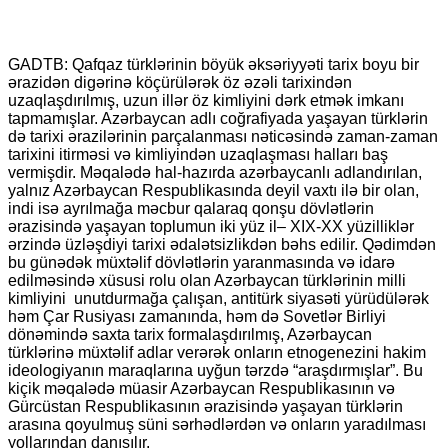
GADTB: Qafqaz türklərinin böyük əksəriyyəti tarix boyu bir
ərazidən digərinə köçürülərək öz əzəli tarixindən
uzaqlaşdırılmış, uzun illər öz kimliyini dərk etmək imkanı
tapmamışlar. Azərbaycan adlı coğrafiyada yaşayan türklərin
də tarixi ərazilərinin parçalanması nəticəsində zaman-zaman
tarixini itirməsi və kimliyindən uzaqlaşması halları baş
vermişdir. Məqalədə hal-hazırda azərbaycanlı adlandırılan,
yalnız Azərbaycan Respublikasında deyil vaxtı ilə bir olan,
indi isə ayrılmağa məcbur qalaraq qonşu dövlətlərin
ərazisində yaşayan toplumun iki yüz il– XIX-XX yüzilliklər
ərzində üzləşdiyi tarixi ədalətsizlikdən bəhs edilir. Qədimdən
bu günədək müxtəlif dövlətlərin yaranmasında və idarə
edilməsində xüsusi rolu olan Azərbaycan türklərinin milli
kimliyini unutdurmağa çalışan, antitürk siyasəti yürüdülərək
həm Çar Rusiyası zamanında, həm də Sovetlər Birliyi
dönəmində saxta tarix formalaşdırılmış, Azərbaycan
türklərinə müxtəlif adlar verərək onların etnogenezini hakim
ideologiyanın maraqlarına uyğun tərzdə “araşdırmışlar”. Bu
kiçik məqalədə müasir Azərbaycan Respublikasının və
Gürcüstan Respublikasının ərazisində yaşayan türklərin
arasına qoyulmuş süni sərhədlərdən və onların yaradılması
yollarından danışılır.