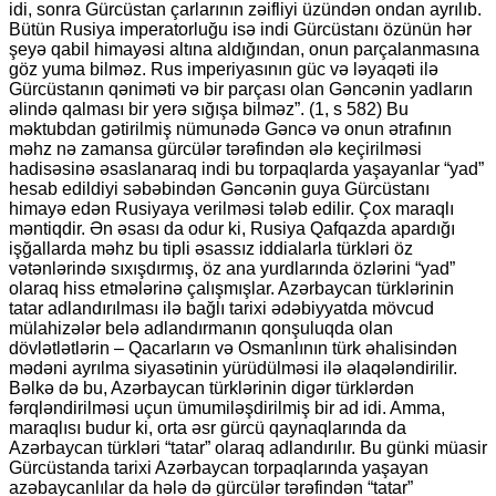
idi, sonra Gürcüstan çarlarının zəifliyi üzündən ondan ayrılıb.
Bütün Rusiya imperatorluğu isə indi Gürcüstanı özünün hər
şeyə qabil himayəsi altına aldığından, onun parçalanmasına
göz yuma bilməz. Rus imperiyasının güc və ləyaqəti ilə
Gürcüstanın qəniməti və bir parçası olan Gəncənin yadların
əlində qalması bir yerə sığışa bilməz”. (1, s 582) Bu
məktubdan gətirilmiş nümunədə Gəncə və onun ətrafının
məhz nə zamansa gürcülər tərəfindən ələ keçirilməsi
hadisəsinə əsaslanaraq indi bu torpaqlarda yaşayanlar “yad”
hesab edildiyi səbəbindən Gəncənin guya Gürcüstanı
himayə edən Rusiyaya verilməsi tələb edilir. Çox maraqlı
məntiqdir. Ən əsası da odur ki, Rusiya Qafqazda apardığı
işğallarda məhz bu tipli əsassız iddialarla türkləri öz
vətənlərində sıxışdırmış, öz ana yurdlarında özlərini “yad”
olaraq hiss etmələrinə çalışmışlar. Azərbaycan türklərinin
tatar adlandırılması ilə bağlı tarixi ədəbiyyatda mövcud
mülahizələr belə adlandırmanın qonşuluqda olan
dövlətlətlərin – Qacarların və Osmanlının türk əhalisindən
mədəni ayrılma siyasətinin yürüdülməsi ilə əlaqələndirilir.
Bəlkə də bu, Azərbaycan türklərinin digər türklərdən
fərqləndirilməsi uçun ümumiləşdirilmiş bir ad idi. Amma,
maraqlısı budur ki, orta əsr gürcü qaynaqlarında da
Azərbaycan türkləri “tatar” olaraq adlandırılır. Bu günki müasir
Gürcüstanda tarixi Azərbaycan torpaqlarında yaşayan
azəbaycanlılar da hələ də gürcülər tərəfindən “tatar”