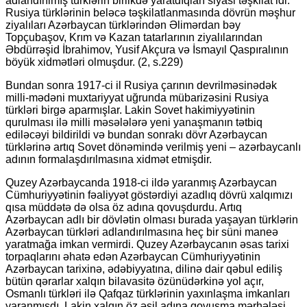
adlandırılmış türklərin birlikdə yaratdıqları siyasi təşkilat idi.
Rusiya türklərinin beləcə təşkilatlanmasında dövrün məşhur
ziyalıları Azərbaycan türklərindən Əlimərdan bəy
Topçubaşov, Krım və Kazan tatarlarının ziyalılarından
Əbdürrəşid İbrahimov, Yusif Akçura və İsmayıl Qaspıralının
böyük xidmətləri olmuşdur. (2, s.229)
Bundan sonra 1917-ci il Rusiya çarının devrilməsinədək
milli-mədəni muxtariyyat uğrunda mübarizəsini Rusiya
türkləri birgə aparmışlar. Lakin Sovet hakimiyyətinin
qurulması ilə milli məsələlərə yeni yanaşmanın tətbiq
ediləcəyi bildirildi və bundan sonrakı dövr Azərbaycan
türklərinə artıq Sovet dönəmində verilmiş yeni – azərbaycanlı
adının formalaşdırılmasına xidmət etmişdir.
Quzey Azərbaycanda 1918-ci ildə yaranmış Azərbaycan
Cümhuriyyətinin fəaliyyət göstərdiyi azadlıq dövrü xalqımızı
qısa müddətə də olsa öz adına qovuşdurdu. Artıq
Azərbaycan adlı bir dövlətin olması burada yaşayan türklərin
Azərbaycan türkləri adlandırılmasına heç bir süni maneə
yaratmağa imkan vermirdi. Quzey Azərbaycanın əsas tarixi
torpaqlarını əhatə edən Azərbaycan Cümhuriyyətinin
Azərbaycan tarixinə, ədəbiyyatına, dilinə dair qəbul ediliş
bütün qərarlar xalqın bilavasitə özünüdərkinə yol açır,
Osmanlı türkləri ilə Qafqaz türklərinin yaxınlaşma imkanları
yaranmışdı. Lakin xalqın öz əsil adına qovuşma mərhələsi