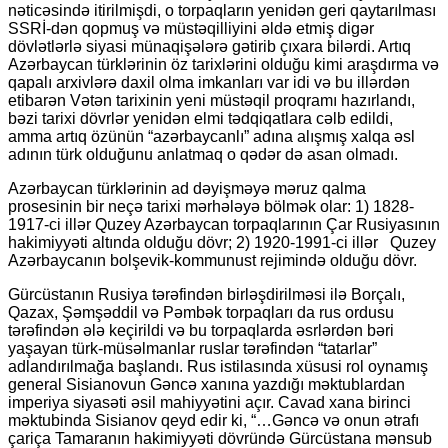
nəticəsində itirilmişdi, o torpaqların yenidən geri qaytarılması
SSRİ-dən qopmuş və müstəqilliyini əldə etmiş digər
dövlətlərlə siyasi münaqişələrə gətirib çıxara bilərdi. Artıq
Azərbaycan türklərinin öz tarixlərini olduğu kimi araşdırma və
qapalı arxivlərə daxil olma imkanları var idi və bu illərdən
etibarən Vətən tarixinin yeni müstəqil proqramı hazırlandı,
bəzi tarixi dövrlər yenidən elmi tədqiqatlara cəlb edildi,
amma artıq özünün “azərbaycanlı” adına alışmış xalqa əsl
adının türk olduğunu anlatmaq o qədər də asan olmadı.
Azərbaycan türklərinin ad dəyişməyə məruz qalma
prosesinin bir neçə tarixi mərhələyə bölmək olar: 1) 1828-
1917-ci illər Quzey Azərbaycan torpaqlarının Çar Rusiyasının
hakimiyyəti altında olduğu dövr; 2) 1920-1991-ci illər Quzey
Azərbaycanın bolşevik-kommunust rejimində olduğu dövr.
Gürcüstanın Rusiya tərəfindən birləşdirilməsi ilə Borçalı,
Qazax, Şəmşəddil və Pəmbək torpaqları da rus ordusu
tərəfindən ələ keçirildi və bu torpaqlarda əsrlərdən bəri
yaşayan türk-müsəlmanlar ruslar tərəfindən “tatarlar”
adlandırılmağa başlandı. Rus istilasında xüsusi rol oynamış
general Sisianovun Gəncə xanına yazdığı məktublardan
imperiya siyasəti əsil mahiyyətini açır. Cavad xana birinci
məktubinda Sisianov qeyd edir ki, “…Gəncə və onun ətrafı
çariça Tamaranın hakimiyyəti dövründə Gürcüstana mənsub