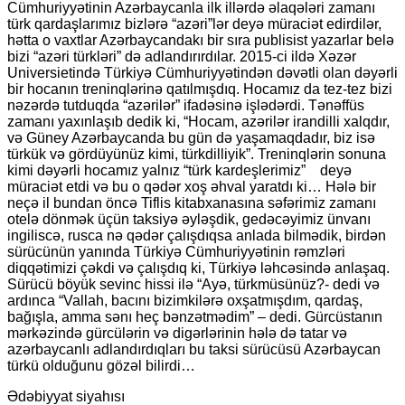
Cümhuriyyətinin Azərbaycanla ilk illərdə əlaqələri zamanı
türk qardaşlarımız bizlərə “azəri”lər deyə müraciət edirdilər,
hətta o vaxtlar Azərbaycandakı bir sıra publisist yazarlar belə
bizi “azəri türkləri” də adlandırırdılar. 2015-ci ildə Xəzər
Universietində Türkiyə Cümhuriyyətindən dəvətli olan dəyərli
bir hocanın treninqlərinə qatılmışdıq. Hocamız da tez-tez bizi
nəzərdə tutduqda “azərilər” ifadəsinə işlədərdi. Tənəffüs
zamanı yaxınlaşıb dedik ki, “Hocam, azərilər irandilli xalqdır,
və Güney Azərbaycanda bu gün də yaşamaqdadır, biz isə
türkük və gördüyünüz kimi, türkdilliyik”. Treninqlərin sonuna
kimi dəyərli hocamız yalnız “türk kardeşlerimiz” deyə
müraciət etdi və bu o qədər xoş əhval yaratdı ki… Hələ bir
neçə il bundan öncə Tiflis kitabxanasına səfərimiz zamanı
otelə dönmək üçün taksiyə əyləşdik, gedəcəyimiz ünvanı
ingiliscə, rusca nə qədər çalışdıqsa anlada bilmədik, birdən
sürücünün yanında Türkiyə Cümhuriyyətinin rəmzləri
diqqətimizi çəkdi və çalışdıq ki, Türkiyə ləhcəsində anlaşaq.
Sürücü böyük sevinc hissi ilə “Ayə, türkmüsünüz?- dedi və
ardınca “Vallah, bacını bizimkilərə oxşatmışdım, qardaş,
bağışla, amma sənı heç bənzətmədim” – dedi. Gürcüstanın
mərkəzində gürcülərin və digərlərinin hələ də tatar və
azərbaycanlı adlandırdıqları bu taksi sürücüsü Azərbaycan
türkü olduğunu gözəl bilirdi…
Ədəbiyyat siyahısı