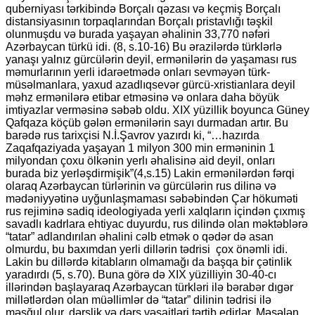
quberniyası tərkibində Borçalı qəzası və keçmiş Borçalı
distansiyasının torpaqlarından Borçalı pristavlığı təşkil
olunmuşdu və burada yaşayan əhalinin 33,770 nəfəri
Azərbaycan türkü idi. (8, s.10-16) Bu ərazilərdə türklərlə
yanaşı yalnız gürcülərin deyil, ermənilərin də yaşaması rus
məmurlarının yerli idarəetmədə onları sevməyən türk-
müsəlmanlara, yaxud azadlıqsevər gürcü-xristianlara deyil
məhz ermənilərə etibar etməsinə və onlara daha böyük
imtiyazlar verməsinə səbəb oldu. XIX yüzillik boyunca Güney
Qafqaza köçüb gələn ermənilərin sayı durmadan artır. Bu
barədə rus tarixçisi N.İ.Şavrov yazırdı ki, “…hazırda
Zaqafqaziyada yaşayan 1 milyon 300 min erməninin 1
milyondan çoxu ölkənin yerlı əhalisinə aid deyil, onları
burada biz yerləşdirmişik”(4,s.15) Lakin ermənilərdən fərqi
olaraq Azərbaycan türlərinin və gürcülərin rus dilinə və
mədəniyyətinə uyğunlaşmaması səbəbindən Çar hökuməti
rus rejiminə sadiq ideologiyada yerli xalqların içindən çıxmış
savadlı kadrlara ehtiyac duyurdu, rus dilində olan məktəblərə
“tatar” adlandırılan əhalini cəlb etmək o qədər də asan
olmurdu, bu baxımdan yerli dillərin tədrisi çox önəmli idi.
Lakin bu dillərdə kitabların olmamağı da başqa bir çətinlik
yaradırdı (5, s.70). Buna görə də XIX yüzilliyin 30-40-cı
illərindən başlayaraq Azərbaycan türkləri ilə bərabər dıgər
millətlərdən olan müəllimlər də “tatar” dilinin tədrisi ilə
məşğul olur, dərslik və dərs vəsaitləri tərtib edirlər. Məsələn,