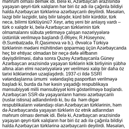
məhrum olması demək idi. Belə ki, Azərbaycan ərazisində
yaşayan qeyri-türk xalqların hər biri öz adı ilə çağırıla bildiyi
halda Azərbaycan türklərinə azərbaycanlı deyilirdi. Məsələn,
ləzgi bilir ləzgidir, talış bilir talışdır, kürd bilir kürddür, türk
necə, bilirmi türklüyünü? Xeyr, artıq yeni bir anlayış vardı –
türk o xalqdır ki, belə Azərbaycan türklərinin türk
olmamalarını sübuta yetirməyə çalışan nəzəriyyələrə
üstünlük verilməyə başlandı (İ.Əliyev, R.Hüseynov,
Ə.Sumbatzadə, R.Qasımova və b.). Əvvəlcə Türkiyə
türklərinin mədəni mühitindən qoparmaq üçün Azərbaycanda
heç bir ehtiyac olmadan bir neçə dəfə əlifbanın
dəyişdirilməsi, daha sonra Quzey Azərbaycanla Güney
Azərbaycan ərazisində yaşayan türklərin kök birliyinin şübhə
altına alan elmi nəzəriyyələrə yer verilməsi xalqı bir daha öz
tarixi köklərindən uzaqlaşdırdı. 1937-ci ildə SSRİ
vətəndaşlarına ümumi vətəndaşlıq pasportları verilməyə
başladı ki, burda da hər kəsin yaşadığı respublikaya
mənsubiyyəti milli mənsubiyyət kimi göstərilməyə başlandı.
Azərbaycan SSR-də yaşayanların hamısı azərbaycanlı
(ruslar istisna) adlandırılırdı ki, bu da həm digər
respublikaların vətəndaşı olan Azərbaycan türklərinin, həm
də Azərbaycanda yaşayan türklərin öz etnik adlarından
məhrum olması demək idi. Belə ki, Azərbaycan ərazisində
yaşayan qeyri-türk xalqların hər biri öz adı ilə çağırıla bildiyi
halda Azərbaycan türklərinə azərbaycanlı deyilirdi. Məsələn,