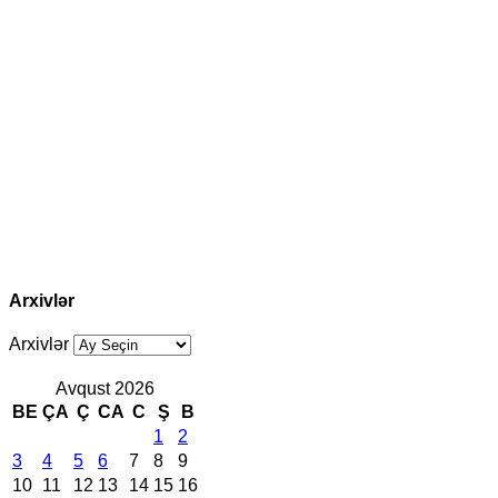
Arxivlər
Arxivlər
Avqust 2026
BE
ÇA
Ç
CA
C
Ş
B
1
2
3
4
5
6
7
8
9
10
11
12
13
14
15
16