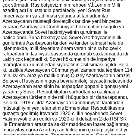
çox sürmədi. Rus bolşevizminin rəhbəri V.İ.Leninin Milli
azadlıq adı ilə ustalıqla pərdələdiyi yeni Sovet Rus
imperiyasının yaradılması yolunda atılan addımlar
Azərbaycanın müstəqil dövlətçilik tarixinə yeni bir zərbə
vuraraq Azərbaycan Cümhuriyyəti hökumətinin süqutu və
Azərbaycanda Sovet hakimiyyətinin qurulması ilə
nəticələndi. Buna baxmayaraq Sovet Azərbaycanının ilk
günlərində Azərbaycan türkləri və türklər kəlməsi hələ də
işlənməkdə, milli dəyərlərə önəm verən bir sıra bolçevik
rəhbərlərinin fəaliyyəti sayəsində qorunub saxlanmaqda idi.
Lakin çox keçmədi ki, Sovet hökumətinin də İmperiya
maraqlarına xidmət edən siyasətinin əsil siması açıldı. Belə
ki, tezliklə Azərbaycan Cümhuriyyəti zamanında təqribən 114
min. kv.km. əraziyə malik olmuş Quzey Azərbaycanın ərazisi
Bolşevik Rusiyasının guya beynəlmiləlçi siyasəti nəticəsində
Azərbaycanın ərazisinin bu torpaqdan qoparılıb qonşu yeni
yaranmış Sovet Respublikaları sərhədlərinə qatılmaqla
Azərbaycan türklərinin də milli hüquqları bir daha tapdandı.
Belə ki, 1918-ci ildə Azərbaycan Cümhuriyyəti tərəfindən
müstəqilliyini yeni elan etmiş Ermənistan Respublikasına
güzəştə gedilmiş İrəvanda 1920-ci ilin noyabrında Sovet
Hakimiyyəti elan edildi və 1920-ci il dekabrın 2-də RSFSR
ilə Ermənistan arasında səkkiz maddədən ibarət bağlanmış
müqaviləyə görə Azərbaycan türklərinin çoxluq təşkil etdiyi