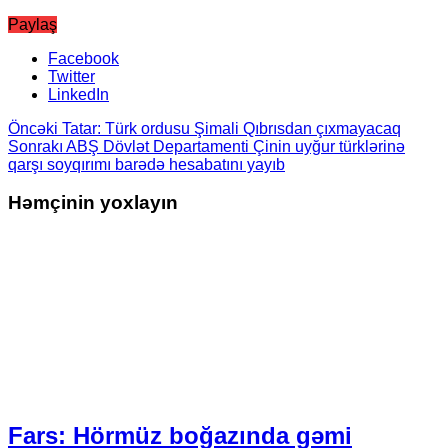
Paylaş
Facebook
Twitter
LinkedIn
Öncəki
Tatar: Türk ordusu Şimali Qıbrısdan çıxmayacaq
Sonrakı
ABŞ Dövlət Departamenti Çinin uyğur türklərinə
qarşı soyqırımı barədə hesabatını yayıb
Həmçinin yoxlayın
Fars: Hörmüz boğazında gəmi