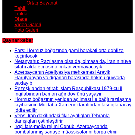
Ortaq Bəyanat
Təhlil
Linklər
Əlaqə
Video Galeri
Foto Galeri
Qaynar xəbər
Fars: Hörmüz boğazında gəmi hərəkəti orta dəhlizə
keçiriləcək
Netanyahu: Razılaşma olsa da, olmasa da, İranın nüvə
silahı əldə etməsinə imkan verməyəcəyik
Azərbaycanın Apellyasiya məhkəməsi Arayik
Harutyunyan və digərləri barəsində hökmü qüvvədə
saxlayıb
Pezeşkiandan etiraf: İslam Respublikası 1979-cu il
inqilabından bəri ən ağır dövrünü yaşayır
Hörmüz boğazının yenidən açılması ilə bağlı razılaşma
layihəsinin Müctəba Xamenei tərəfindən təsdiqlənəcəyi
iddia edilir
Vens: İran daxilindəki fikir ayrılıqları Tehranla
danışıqları çətinləşdirir
İrqçi fars-molla rejimi Cənubi Azərbaycanda
bombalanmış sənaye müəssisələrini bərpa etmir