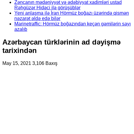
Zəncanın mədəniyyət və ədəbiyyat xadimləri ustad
Rəhgüzər Hidəci ilə görüşüblər
Yeni anlaşma ilə İran Hörmüz boğazı üzərində qismən
nəzarət əldə edə bilər
Marinetraffic: Hörmüz boğazından keçən gəmilərin sayı
azalıb
Azərbaycan türklərinin ad dəyişmə
tarixindən
May 15, 2021
3,106 Baxış