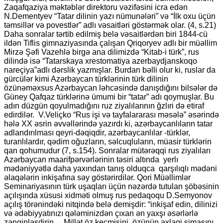
Zaqafqaziya məktəblər direktoru vəzifəsini icra edən
N.Dementyev “Tatar dilinin yazı nümunələri” və “İlk oxu üçün
təmsillər və povestlər” adlı vəsaitləri göstərmək olar. (4, s.21)
Daha sonralar tərtib edilmiş belə vəsaitlərdən biri 1844-cü
ildən Tiflis gimnaziyasında çalışan Qriqoryev adlı bir müəllim
Mirzə Şəfi Vazehlə birgə ana dilimizdə “Kitab-i türk”, rus
dilində isə “Tatarskaya xrestomatiya azerbaydjanskoqo
nareçiya”adlı dərslik yazmışlar. Burdan bəlli olur ki, ruslar da
gürcülər kimi Azərbaycan türklərinin türk dilinin
özünəməxsus Azərbaycan ləhcəsində danışdığını bilsələr də
Güney Qafqaz türklərinə ümumi bir “tatar” adı qoymuşlar. Bu
adın düzgün qoyulmadığını ruz ziyalılarının ğzlıri də etiraf
edirdilər. V.Veliçko “Rus işi və tayfalararası məsələ” əsərində
hələ XX əsrin əvvəllərində yazırdı ki, azərbaycanlıların tatar
adlandırılması qeyri-dəqiqdir, azərbaycanlılar -türklər,
turanlılardır, qədim oğuzların, səlcuqluların, müasir türklərin
qan qohumudur (7, s.154). Sonralar mütərəqqi rus ziyalıları
Azərbaycan maarifpərvərlərinin təsiri altında yerlı
mədəniyyətlə daha yaxından tanış olduqca qarşılıqlı mədəni
əlaqələrin inkişafına səy göstərirdilər. Qori Müəllimlər
Seminariyasının türk uşaqları üçün nəzərdə tutulan şöbəsinin
açılışında xüsusi xidməti olmuş rus pedaqoqu D.Semyonov
açılış törənindəki nitqində belə demişdir: “inkişaf edin, dilinizi
və ədəbiyyatınızı qələminizdən çıxan ən yaxşı əsərlərlə
zənginləşdirin….Millət öz keçmişini, özünün əxlaqi simasını