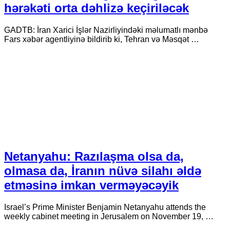
hərəkəti orta dəhlizə keçiriləcək
GADTB: İran Xarici İşlər Nazirliyindəki məlumatlı mənbə
Fars xəbər agentliyinə bildirib ki, Tehran və Məsqət …
Netanyahu: Razılaşma olsa da,
olmasa da, İranın nüvə silahı əldə
etməsinə imkan verməyəcəyik
Israel’s Prime Minister Benjamin Netanyahu attends the
weekly cabinet meeting in Jerusalem on November 19, …