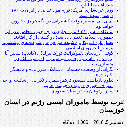
چندماهه مطالبات
وزیر خزانه‌داری آمریکا: تورم مواد غذایی در ایران به ۱۸۰
درصد رسیده است
ای‌بی‌سی: مسیر موقت کشتیرانی در تنگه هرمز ۶۰ روزه
خواهد بود
سنتکام: مسیر ۵۱ کشتی تجاری در چارچوب محاصره دریایی
جمهوری اسلامی تغییر داده شد؛ دو کشتی از کار افتادند
فشار تازه آمریکا بر «شبکۀ صرافی‌ها و شرکت‌های پوششی»
مرتبط با جمهوری اسلامی
گونئی آذربایجان دئموکراتیک تورک بیرلیگی (گادتب) سایین آتا
بیین عزیز آناسینین وفاتی موناسیبتی ایله باش ساغلیغی
مئساژی یاییب
نگرانی از وضعیت جسمانی «سیامک میرزایی» و «عسگر
اکبرزاده»
تداوم بازداشت مسعود ترکمن‌منفرد و نگرانی از شکنجه و اخذ
اعتراف اجباری در زندان چوبیندر قزوین
سفر اردوغان به عربستان‌ سعودی
عرب توسط ماموران امنیتی رژیم در استان
خوزستان
دسامبر 5, 2018
1,006 دیدگاه