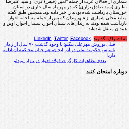
شماری از فعالان عرب از جمله “امین (قیس) غزی” و سید علیرضا
نظاری (سید صادق نزاری) که در مهرماه سال جاری در استان
خوزستان بازداشت شده بودند را خبر داده بود. همچنین طبق گفته
منابع محلی شماری از شهروندان که پس از حمله مسلحانه احواز
بازداشت شده بودند به زندان‌های شیبان احواز، سپیدار احواز، اوین و
همدان منتقل شده‌اند.
LinkedIn
Twitter
Facebook
به اشتراک بگذارید
قبلی
یوروش مهرعلی بیگلو: با وجود گذشت ۷۰ سال از زمان
تاسیس حکومت ملی در آذربایجان، هم چنان محاکمه آن ادامه
دارد!
بعدی
تظاهرات کارگران فولاد احواز در بازار- ویدئو
دوباره امتحان کنید