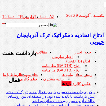
یکشنبه , آگوست 9 2026
Türkce – TR
Türkçə – AZ
فارسی
ادتاج اتحادیه دمکراتیک ترک آذربایجان
جنوبی
بازداشت هفت
خانه
اخبار
مقالات
اخبار سازمان
ادتاج (GADTB)
ادتاج (GADTB) نظامنامه
ادتاج (GADTB) مرامنامه
رئیس
اسناد
بیانیه ها
تحلیل
پیوندها
ارتباط با ما
فعال
بیانیه مشترک
فیلم گالری
عکس گالری
تازه ها
پیکر بی‌جان محمدحسن رحیمی، فعال مدنی تورک که مدتی
پیش بازداشت یا ناپدید شده بود، در منطقه‌ای بین روستای
چالخاماز و مسیر رودخانه چیغاتی پیدا شد
تجمع داروسازان آزربایجان شرقی در اعتراض به تأخیر