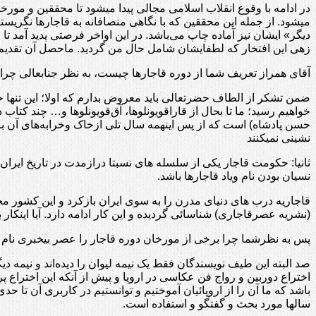
در ادامه با وقوع انقلاب اسلامی مجالی پیدا میشود تا محققین و مو
میشود. از جمله این محققین که با نگاهی منصافانه به قاجارها نگریست
دیگر» ایشان نیز آماده چاپ می‌باشد. در این اواخر فرصتی پدید آمد تا ا
زهی این افتخار که لطفایشان شامل حال من گردید. ماحصل آن تقدی
آقای همراز تعریف شما از دوره قاجارها چیست، به نظر جنابعالی چرا 
ضمن تشکر از الطاف حضرتعالی باید معروض بدارم که اولا؛ این تنها حک
خواهیم رسید؛ ما تا بحال از قارا‌قویونلوها، آق‌قویونلوها و… چند کتاب
حسن پادشاه) است که از پس اینهمه سال تلی ازخاک وخرابه‌های آن باقی
نشینی نمیکنند
ثانیا: حکومت قاجار یکی از سلسله‌ های نسبتا درازمدت در تاریخ ایران 
نسیان بودن نام ویاد قاجارها باشد.
(نشریه عصرقاجاری) شناسائی گردیده و این کار ادامه دارد. آیا اینکار ب
پس به نظرشما چرا برخی از مورخان دوره قاجار را عصر بیخبری نام نه
صد البته این طیف نویسندگان فقط یک نیمه لیوان را دیده‌اند و نیمه دیگ
اختراع دوربین و رواج فن عکاسی در اروپا و پیش از آنکه این اختراع 
باشد که ما آن را از اروپائیان آموختیم و توانستیم در کاربری آن تا 
سالها مورد بحث و گفتگو و استفاده است.