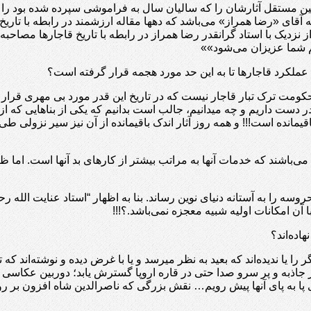
رخین مستقل آثارشان را که سالیان سال به فراموشی سپرده شده بود را
ه آقای «رضا همراز» می‌باشد که دهها مقاله ارزشمند در رابطه با تار
ز نزدیک با استاد گرانقدر رضا همراز در رابطه با تاریخ قاجارها مصاحبه‌ا
م شما عزیزان می‌شود»»
عملکرد قاجارها تا به این حد مورد هجمه قرار گرفته است؟
ومت ترک تبار قاجار نیست که در تاریخ این قدر مورد بی مهری قرار گر
 در دست داریم و چه میدانیم، جالب است بدانیم که یکی از بناهایی که از 
مانده است!!! و همه روز آثار اندک باقیمانده از آن نیز سیر نزولی ط
می‌باشند که خدمات آنها به مراتب بیشتر از کارهای بد آنها است. اما ظا
ا آن امکانات اولیه شبیه معجزه نمی‌باشد.؟!!!
اده‌اند؟
ر را یا ندیده‌اند که بعید به نظر میرسد و یا با غرض دیده و نوشته‌اند 
پر جاذبه و پر سرو صدا حتی در قاره اروپا گسترش یابد؛ دوربین عکاسی
حدی پا به پای آنها پیش رویم… نقش بزرگی که ناصرالدین شاه افزون بر 