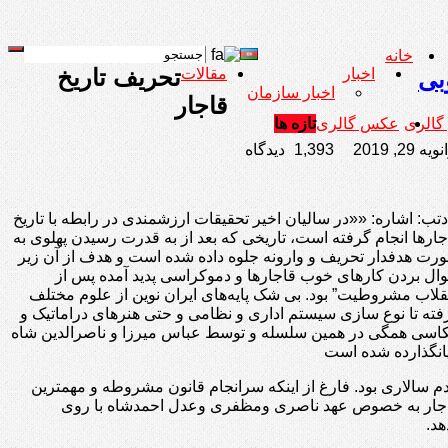
خانه
تحریف تاریخ
اخبار
مقالات
بی
اخبار سازمان
قاجار
 گالری
عکس گالری
تازه ها
ویه 29, 2019
1,393 دیدگاه
دتب: اشاره: ««در سالیان اخیر تحقیقات ارزشمندی در رابطه با تاریخ
جارها انجام گرفته است، تاریخی که بعد از به قدرت رسیدن پهلوی به
رت هدفدار تحریف و وارونه جلوه داده شده است و هدف از آن زیر
ال بردن کارهای خوب قاجارها و دموکراسی پدید آمده پس از
نقلاب مشروطیت” بود. بی شک پایه‌های ایران نوین از علوم مختلف
فته تا نوع سازی سیستم اداری و نظامی و حتی هنرهای دراماتیک و
اسی همگی در همین سلسله و توسط عباس میرزا و ناصرالدین شاه
یانگذارده شده است
 سالاری بود. فارغ از اینکه سرانجام قانون مشروطه و مهمترین
ه قاجار به خصوص عهد ناصری ومظفری وعدل احمدشاه با روی
هد.