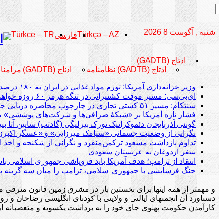
شنبه , آگوست 8 2026
Türkce – TR
Türkçə – AZ
فارسی
ادتاج (GADTB)
ادتاج (GADTB) نظامنامه
ادتاج (GADTB) مرامنامه
وزیر خزانه‌داری آمریکا: تورم مواد غذایی در ایران به ۱۸۰ درصد رسیده است
ای‌بی‌سی: مسیر موقت کشتیرانی در تنگه هرمز ۶۰ روزه خواهد بود
سنتکام: مسیر ۵۱ کشتی تجاری در چارچوب محاصره دریایی جمهوری اسلامی تغییر داده شد؛ دو کشتی از کار افتادند
فشار تازه آمریکا بر «شبکۀ صرافی‌ها و شرکت‌های پوششی» م
گونئی آذربایجان دئموکراتیک تورک بیرلیگی (گادتب) سایین آتا ب
نگرانی از وضعیت جسمانی «سیامک میرزایی» و «عسگر اکبرزا
تداوم بازداشت مسعود ترکمن‌منفرد و نگرانی از شکنجه و اخذ ا
سفر اردوغان به عربستان‌ سعودی
انتقاد از ترامپ؛ هدف آمریکا باید فروپاشی جمهوری اسلامی با
جنگ فرسایشی با جمهوری اسلامی، ترامپ را میان سه گزینه پر
و مهمتر از همه اینها برای نخستین بار در مشرق زمین قانون مترقی 
دستاورد آن انجمنهای ایالتی و ولایتی با کودتای انگلیسی رضاخان
کارآمدن حکومت پهلوی جای خود را به برداشت یکسویه و متعصبانه از تا