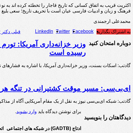
اکثریت قریب به اتفاق کسانی که تاریخ قاجار را تخطئه کرده اند به نوع
فرهنگ و زبان و ادبیات فارسی عیان است با تحریف تاریخ؛ سعی بلیغ داش
محمدعلی ارجمندی
LinkedIn
Twitter
Facebook
به اشتراک بگذارید
قبلی
دکتر ت
دوباره امتحان کنید
رسیده است
گادتب: اسکات بسنت، وزیر خزانه‌داری آمریکا، با اشاره به فشارهای
ای‌بی‌سی: مسیر موقت کشتیرانی در تنگه هرمز ۶۰ روزه خواهد
گادتب: شبکه ای‌بی‌سی نیوز به نقل از یک مقام آمریکایی آگاه از مذا
برای نوشتن دیدگاه باید
وارد بشوید
.
دیدگاهتان را بنویسید
ادتاج (GADTB) در شبکه های اجتماعی
ات