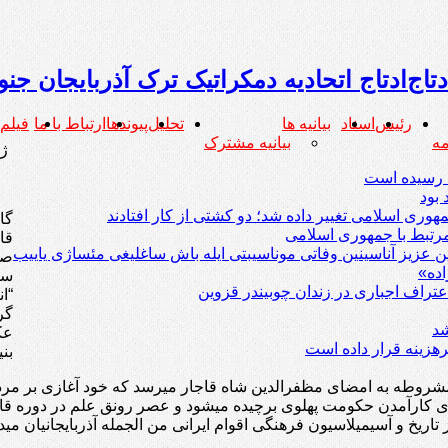
ادتاج اتحادیه دمکراتیک ترک آذربایجان جنو
رئیس
اسناد
بیانیه ها
تحلیل
پیوندها
ارتباط با ما
فیلم
بیانیه مشترک
ژان
گا
رتبط با جمهوری اسلامی
قا
یین عزیز آناسینین وفاتی موناسیبتی ایله باش ساغلیغی مئساژی یاییب
صو
ده»
سو
عتراف اجباری در زندان چوبیندر قزوین
“ا
گر
شد
عک
هزینه قرار داده است
بن
مشروطه به امضای مظفرالدین شاه قاجار میرسد که خود آغازی بر مردم
 و روی کارآمدن حکومت پهلوی برچیده میشود و عصر رونق علم در دور
ریخ و آسیمیلاسیون فرهنگی اقوام ایرانی من الجمله آذربایجانیان مید