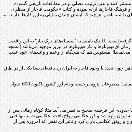
 منتشر کنند و بدین ترتیب فصلی نو در مطالعات تاریخی گشوده
یخ و فرهنگ قاجارها ارائه نموده و کتاب «حکومت قاجار از منظری
ی داشته باشم. هرچند که ایشان چندان تمایلی به این کارها ندارند. اما
فته است. با اندک تاملی به “سلسله‌های ترک تبار” به این واقعیت
زمان آق‌قویونلوها و قارا‌قویونلوها در تبریز موجود می‌باشد (مسجد
ی می‌نماید!!! مسئولین هم که هیچگاه از وعده و وعیدهای خود عقب
هرا چون تجدد با وجود قاجار به ایران ره یافته‌ای بسا یکی از در طاق
قاجاريه درب های دنیای مدرن را به سوی ايران بازکرد و این کشور محروسه را به آستانه دنيای نوین رساند. بنا به اظهار “استاد عنایت الله رحمانی” مطبوعات پژوه برجسته و نام آور کشور تاکنون 600 عنوان
که تا حدودی این فرضیه صحیح به نظر می آید. مثلا کوتاه زمانی پس از
 به ایران وارد شد و فن عکاسی رواج یافت. عکاسی شاید تنها فنی
رواج و رونق عکاسی بازی کرد و تاثیر این نقش که امروزه پس از