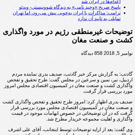
اعدام‌ها در ایران شد
پاسخ صریح «وحید نامی» به دیدگاه شوونیستی- ویدئو
ترامپ: مذاکرات با ایران به‌خوبی پیش می‌رود، اما تهران
تمایلی به تایید آن ندارد
توضیحات غیرمنطقی رژیم در مورد واگذاری
کشت و صنعت مغان
نوامبر 5, 2018
858 دیدگاه
گادتب: به گزارش مرکز خبر گادتب، صدیف بدری نماینده مردم
اردبیل، نیر، نمین و سرعین در مجلس گفت: طرح تحقیق و تفحص
واگذاری کشت و صنعت مغان در کمیسیون اقتصادی مجلس امروز
مورد بررسی قرار گرفت.
صدیف بدری اظهار کرد: امروز طرح تحقیق و تفحص واگذاری کشت
و صنعت مغان در کمیسیون اقتصادی مجلس مورد بررسی قرار
گرفت که در آن توضیحاتی در خصوص ابهامات موجود در قیمت
واگذاری و اهلیت مجموعه خریدار مطرح شد.
وی گفت: بعد از ارایه توضیحات توسط اینجانب، آقای علی اشرف