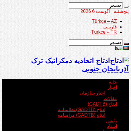
پنج‌شنبه , آگوست 6 2026
Türkçə – AZ
فارسی
Türkce – TR
ادتاج اتحادیه دمکراتیک ترک
آذربایجان جنوبی
خانه
اخبار
اخبار سازمان
مقالات
ادتاج (GADTB)
ادتاج (GADTB) نظامنامه
ادتاج (GADTB) مرامنامه
رئیس
اسناد