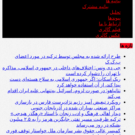
بیانیه ها
بیانیه مشترک
تحلیل
پیوندها
ارتباط با ما
فیلم گالری
عکس گالری
تازه ها
طرح ارائه شده به مجلس توسط ترکیه در مورد اعضای
پ.ک.ک
جی دی ونس: اختلاف‌های داخلی در جمهوری اسلامی، مذاکره
با تهران را دشوار کرده است
ریک اسکات: اگر جمهوری اسلامی به سلاح هسته‌ای دست
پیدا کند، از آن استفاده خواهد کرد
نتانیاهو: در صورت لزوم، اسرائیل به‌تنهایی علیه ایران اقدام
می‌کند
رویکرد تبعیض آمیز رژیم نژادپرست فارس در بازسازی
مراکز صنعتی بمباران شده در آذربایجان جنوبی
دیدار اهالی فرهنگ و ادب زنجان با استاد «رهگذر هیدجی»
ترکیه ظرفیت مسیر نفتی جایگزین هرمز را به ۲.۵ میلیون
بشکه در روز می‌رساند
کمیسر عالی حقوق بشر سازمان ملل خواستار توقف فوری