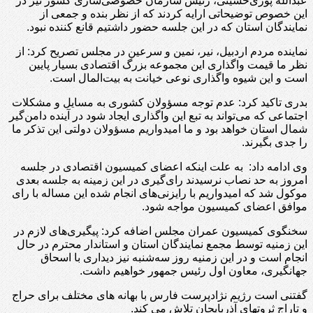
عبدالله پوری‌حسینی، رئیس سازمان خصوصی‌سازی کشور نیز در
این خصوص توضیحاتی ارایه کردند که از نظر بنده و جمعی از
نمایندگان استان که در این جلسه حضور داشتیم قانع کننده نبود.
نماینده مردم اردبیل، نیر، نمین و سرعین در مجلس تصریح کرد: از
نظر ما قیمت واگذاری این مجموعه بزرگ اقتصادی بسیار پایین
است و این شیوه واگذاری نوعی خیانت به بیت‌المال است.
بدری تاکید کرد: عدم توجه مسؤولان کشوری به مسایل و مشکلات
اجتماعی که می‌تواند به تبع این واگذاری ایجاد شود در آینده دامن‌گیر
شمال استان خواهد بود و ما امیدواریم مسؤولان دولتی این تذکر ما
را جدی بگیرند.
وی ادامه داد: به علت اینکه اعضای کمیسیون اقتصادی در جلسه
امروز به حد نصاب نرسیدند رای‌گیری در این زمینه به جلسه بعدی
موکول شد که امیدواریم با رایزنی‌های انجام شده این مساله با رای
موافق اعضای کمیسیون مواجه شود.
سخنگوی کمیسیون عمران مجلس اضافه کرد: پیگیری‌های لازم در
این زمنیه توسط مجمع نمایندگان استان و استاندار محترم در حال
انجام است و در این زمنیه روز سه‌شنبه نیز دیداری با اسحاق
جهانگیری، معاون اول رئیس جمهور خواهیم داشت.
گفتنی است رژیم نژادپرست فارس با بهانه های مختلف برای حراج
و تاراج ثروتهای آذربایجان تلاش می کند.