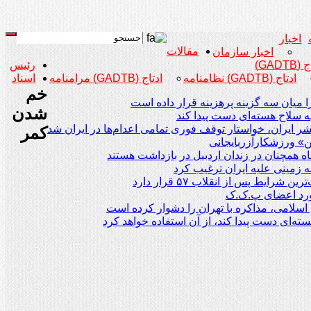
اخبار
مقالات
اخبار سازمان
GADTB)
رئیس
ادتاج (GADTB) نظامنامه
ادتاج (GADTB) مرامنامه
اسناد
خم
میان سه گزینه پرهزینه قرار داده است
شدن
ه سلاح هسته‌ای دست پیدا کند
 ایران، خواستار توقف فوری تمامی اعدام‌ها در ایران شد
کمر
ن» ورزشکارآزربایجانی
ه زمینی علیه ایران ترغیب کرد
ط پس از انقلاب ۵۷ قرار دارد
ورد اعضای پ.ک.ک
سلامی، مذاکره با تهران را دشوار کرده است
ه‌ای دست پیدا کند، از آن استفاده خواهد کرد