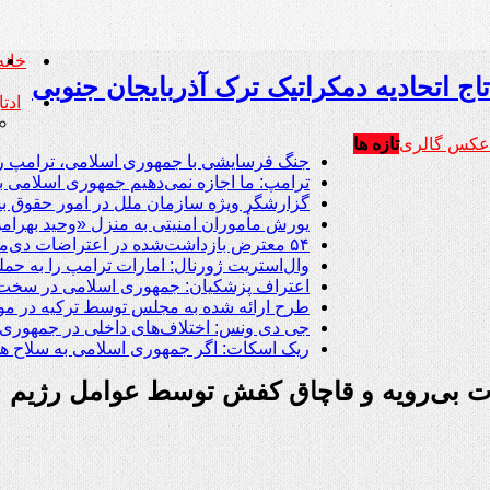
خانه
تاج اتحادیه دمکراتیک ترک آذربایجان جنوبی
ادتاج (
عکس گالری
تازه ها
جنگ فرسایشی با جمهوری اسلامی، ترامپ را 
ترامپ: ما اجازه نمی‌دهیم جمهوری اسلامی ب
گزارشگر ویژه سازمان ملل در امور حقوق بشر
یورش مأموران امنیتی به منزل «وحید بهرام
۵۴ معترض بازداشت‌شده در اعتراضات دی‌ماه همچنان در زندان اردبیل در بازداشت هستند
وال‌استریت ژورنال: امارات ترامپ را به حمل
اعتراف پزشکیان: جمهوری اسلامی در سخت‌ترین شرای
طرح ارائه شده به مجلس توسط ترکیه در م
جی دی ونس: اختلاف‌های داخلی در جمهوری ا
ریک اسکات: اگر جمهوری اسلامی به سلاح هست
دات بی‌رویه و قاچاق کفش توسط عوامل رژیم