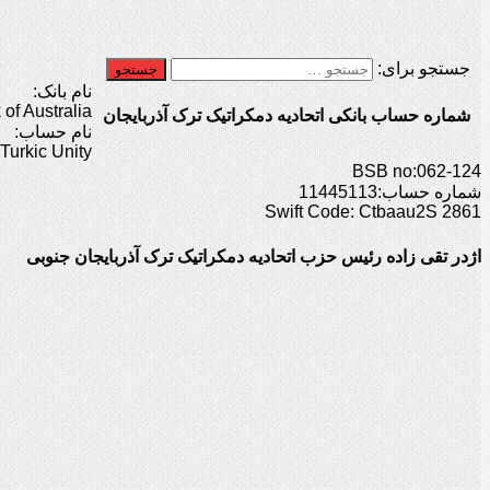
جستجو برای:
نام بانک:
f Australia
شماره حساب بانکی اتحادیه دمکراتیک ترک آذربایجان
نام حساب:
Turkic Unity
BSB no:062-124
شماره حساب:11445113
Swift Code: Ctbaau2S 2861
اژدر تقی زاده رئیس حزب اتحادیه دمکراتیک ترک آذربایجان جنوبی