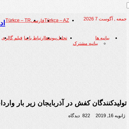
جمعه , آگوست 7 2026
Türkce – TR
Türkçə – AZ
فارسی
اد
بیانیه ها
تحلیل
پیوندها
ارتباط با ما
فیلم گالری
بیانیه مشترک
تولیدکنندگان کفش در آذربایجان زیر بار وار
ژانویه 16, 2019
822 دیدگاه