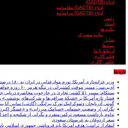
ادتاج (GADTB)
ادتاج (GADTB) نظامنامه
ادتاج (GADTB) مرامنامه
رئیس
اسناد
بیانیه ها
بیانیه مشترک
تحلیل
پیوندها
ارتباط با ما
فیلم گالری
عکس گالری
تازه ها
وزیر خزانه‌داری آمریکا: تورم مواد غذایی در ایران به ۱۸۰ درصد رسیده است
ای‌بی‌سی: مسیر موقت کشتیرانی در تنگه هرمز ۶۰ روزه خواهد بود
سنتکام: مسیر ۵۱ کشتی تجاری در چارچوب محاصره دریایی جمهوری اسلامی تغییر داده شد؛ دو کشتی از کار افتادند
فشار تازه آمریکا بر «شبکۀ صرافی‌ها و شرکت‌های پوششی» م
گونئی آذربایجان دئموکراتیک تورک بیرلیگی (گادتب) سایین آتا ب
نگرانی از وضعیت جسمانی «سیامک میرزایی» و «عسگر اکبرزا
تداوم بازداشت مسعود ترکمن‌منفرد و نگرانی از شکنجه و اخذ ا
سفر اردوغان به عربستان‌ سعودی
انتقاد از ترامپ؛ هدف آمریکا باید فروپاشی جمهوری اسلامی با