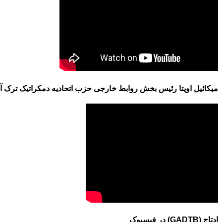
میکائیل اویتا رئیس بخش روابط خارجی حزب اتحادیه دمکراتیک ترک آذ
ادتاج (GADTB) در فیسبوک