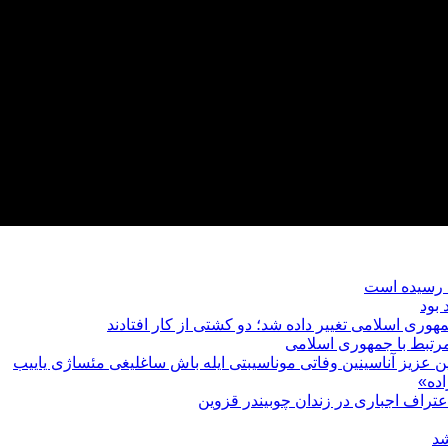
رتبط با جمهوری اسلامی
یین عزیز آناسینین وفاتی موناسیبتی ایله باش ساغلیغی مئساژی یاییب
ده»
عتراف اجباری در زندان چوبیندر قزوین
شد