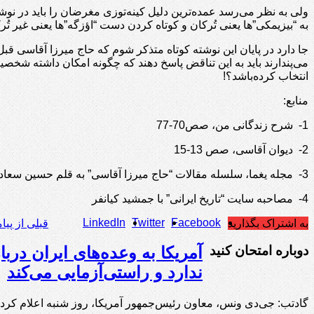
ولی به نظر می‌رسد عمده‌ترین دلیل کینه‌توزی مغرضان را باید در ن
به “بیزیمکی”ها یعنی تُرکان و کوتاه کردن دست “اؤزگه”ها یعنی غیر تُر
جا دارد در پایان این نوشته کوتاه متذکر شوم که حاج میرزا آقاسی ق
می‌پندارند باید به این تناقض پاسخ دهند که چگونه امکان داشته شخصی
انتخاب کرده‌باشد؟!
منابع:
1- شرح زندگانی من، صص70-77
2- دیوان آقاسی، صص 13-15
3- مجله یغما، سلسله مقالات “حاج میرزا آقاسی” به قلم حسین سعادت نوری
4- مصاحبه سایت “تاریخ ایرانی” با جمشید کیانفر
LinkedIn
Twitter
Facebook
به اشتراک بگذارید
قبلی
از پیا
دوباره امتحان کنید
آمریکا به وعده‌های ایران دربا
ندارد و راستی‌آزمایی می‌کند
گادتب: جی‌دی ونس، معاون رئیس‌جمهور آمریکا، روز شنبه اعلام کرد ا