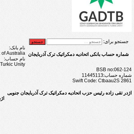
جستجو برای:
نام بانک:
f Australia
شماره حساب بانکی اتحادیه دمکراتیک ترک آذربایجان
نام حساب:
Turkic Unity
BSB no:062-124
شماره حساب:11445113
Swift Code: Ctbaau2S 2861
اژدر تقی زاده رئیس حزب اتحادیه دمکراتیک ترک آذربایجان جنوبی
اژ