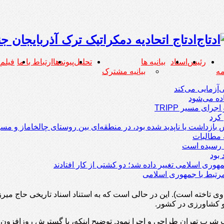
ادتاج اتحادیه دمکراتیک ترک آذربایجان ج
رئیس
اسناد
بیانیه ها
تحلیل
پیوندها
ارتباط با ما
فیلم
بیانیه مشترک
ی‌آزمایی می‌کند
ده می‌شود
رای مسیر TRIPP
کرد
زداشت یا ناپدید شده بود، در منطقه‌ای بین روستای چالخاماز و مسیر
 مطالبات
رتبط با جمهوری اسلامی
 به وی تاخته است). این در حالی است که به استناد اسناد تاریخی حاج
 و کشاورزی در کشور.
 آب شرب تهران طراحی و اجرا نمود. توضیح اینکه، با گسترش روزافزو