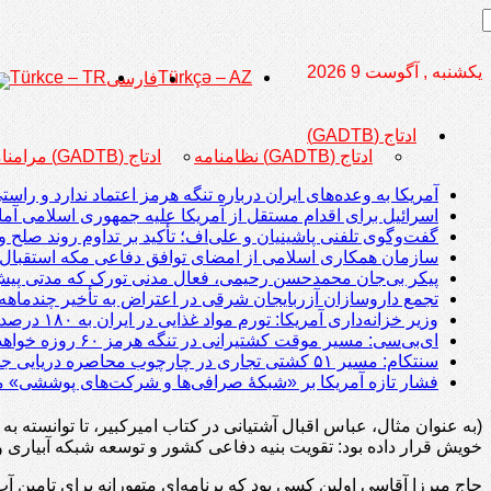
یکشنبه , آگوست 9 2026
Türkce – TR
Türkçə – AZ
فارسی
ادتاج (GADTB)
ادتاج (GADTB) نظامنامه
ادتاج (GADTB) مرامنامه
آمریکا به وعده‌های ایران درباره تنگه هرمز اعتماد ندارد و راست
اسرائیل برای اقدام مستقل از آمریکا علیه جمهوری اسلامی آما
گفت‌وگوی تلفنی پاشینیان و علی‌اف؛ تأکید بر تداوم روند صلح و اج
سازمان همکاری اسلامی از امضای توافق دفاعی مکه استقبال 
پیکر بی‌جان محمدحسن رحیمی، فعال مدنی تورک که مدتی پیش با
تجمع داروسازان آزربایجان شرقی در اعتراض به تأخیر چندماهه
وزیر خزانه‌داری آمریکا: تورم مواد غذایی در ایران به ۱۸۰ درصد رسیده است
ای‌بی‌سی: مسیر موقت کشتیرانی در تنگه هرمز ۶۰ روزه خواهد بود
سنتکام: مسیر ۵۱ کشتی تجاری در چارچوب محاصره دریایی جمهوری اسلامی تغییر داده شد؛ دو کشتی از کار افتادند
فشار تازه آمریکا بر «شبکۀ صرافی‌ها و شرکت‌های پوششی» م
(به عنوان مثال، عباس اقبال آشتیانی در کتاب امیرکبیر، تا توانسته
خویش قرار داده بود: تقویت بنیه دفاعی کشور و توسعه شبکه آبیاری
حاج میرزا آقاسی اولین کسی بود که برنامه‌ای متهورانه برای تامین