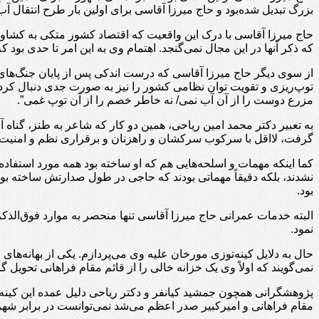
بزرگ تبدیل شده‌بود و حاج میرزا آقاسی برای اولین بار طرح انتقال آ
حاج میرزا آقاسی با درک این واقعیت که اقتصاد کشور متکی به کشاو
که ذکر آنها در این مجال نمی‌گنجد. اهتمام وی به این امر تا حدی ب
از سوی دیگر حاج میرزا آقاسی که درست اندکی پس از پایان جنگ‌ها
توپ‌ریزی و تقویت توان نظامی کشور را نیز به صورت جدی دنبال کر
مزرع دوست را از آن آب نمی/ نه خاطر خصم را از آن توپ غمی”.
به تعبیر دکتر محمد امین ریاحی، همین دو کار که شاعر به طنز، گناه
گرفت، لااقل با سرکوب سرکشان و راهزنان و برقراری نظم و امنیت د
کما اینکه مهمات و اسلحه‌هایی هم که او ساخته بود همه مورد استفا
نشدند، بلکه دقیقاً مهماتی بودند که حاجی در طول صدارتش ساخته بود
بود.
البته خدمات عمرانی حاج میرزا آقاسی تنها منحصر به موارد فوق‌الذکر 
نمود.
حال به دلایل کینه‌توزی مورخان علیه وی می‌پردازم. یکی از بهانه‌ه
نمی‌گویند که اولاً وی یک خزانه خالی را از قائم مقام فراهانی تحویل
پژوهشگرانی همچون جمشید کیانفر و دکتر ریاحی دلیل عمده این کینه
مقام فراهانی و امیرکبیر صدر اعظم می‌شد نمی‌توانست در برابر شهرت 