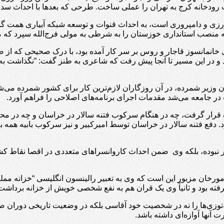
ب رودخانه کرج به تهران را عملی ساخت. طرحی که بعدها با احداث سد ک
رزی و دامپروری است، به احداث قنوات و توسعه شبکه آبیاری همت گم
ود که منصب استانداری خوزستان را به شرطی به مولی فرج‌الله سپرد که
ی خانمانسوز قاجار و روس بر سر کار آمده بود، با درک صحیحی که ا
د و در این مسیر تا آنجا پیش رفت که شاعری به طنز گفت: “نگذاشت
 آن وزیر شمرده، در آن روزگاران لازم‌ترین کار برای کشور شمرده می‌
ر جامعه می‌شد مقدمات اجرای برنامه‌های اصلاحی را فراهم آورد.
ده قرار گرفت، چه در هنگام سرکوب فتنه سالار در خراسان و چه در م
. دفع فتنه سالار در خراسان توسط امیرکبیر و نیز سرکوب بابیه همه 
نبوده، بلکه وی ضمن احداث کاروانسراهای متعددی در اقصا نقاط کشور نس
ای مورخان مزبور این است که وی به تعبیر رالینسون انگلیسی “خزانه م
 گرفته بود و ثانیاً وی یک قران هم به نفع شخصی خویش از خزانه برداشت
‌توزی‌ها را نه در شخصیت خود آقاسی بلکه در وضعیت تاریخی دوران ص
آنها آوازه‌ای داشته باشد.