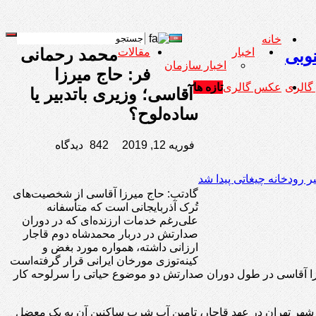
خانه
محمد رحمانی
اخبار
مقالات
نوبی
اخبار سازمان
فر: حاج میرزا
 گالری
عکس گالری
تازه ها
آقاسی؛ وزیری باتدبیر یا
ساده‌لوح؟
فوریه 12, 2019
842 دیدگاه
 رودخانه چیغاتی پیدا شد
گادتب: حاج میرزا آقاسی از شخصیت‌های
تُرک آذربایجانی است که متأسفانه
علی‌رغم خدمات ارزنده‌ای که در دوران
صدارتش در دربار محمدشاه دوم قاجار
ارزانی داشته، همواره مورد بغض و
کینه‌توزی مورخان ایرانی قرار گرفته‌است
 میرزا آقاسی در طول دوران صدارتش دو موضوع حیاتی را سرلوحه کار
ن شهر تهران در عهد قاجار، تامین آب شرب ساکنین آن به یک معضل