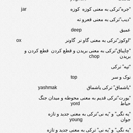
“جره”ترکی به معنی کوزه کوزه jar
“دیب”ترکی به معنی قعرو ته
عمیق deep
“اوکوز”ترکی به معنی گاو نر گاونر ox
“چاپباق”ترکی به معنی بریدن و قطع کردن قطع کردن و
بریدن chop
“تپه” ترکی
نوک و سر top
“یاشماق” ترکی یاشماق yashmak
“یورت”ترکی قدیم به معنی محوطه و میدان جنگ
حیاط yord
“یه نگی” و “یه نی”ترکی به معنی جدید و تازه
جوان young
“یه نگی” و “یه نی” ترکی به معنی جدید و تازه