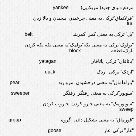
مردم دنیای جدید(امریکایی) yankee
“فرلانماق”ترکی به معنی چرخیدن پیچیدن و بالا زدن
furl
“بل” ترکی به معنی کمر کمربند belt
“بولوک”ترکی به معنی تکه”بولمک”به معنی تکه تکه کردن
بلوک،قطعه block
“یاتاقان” ترکی یاتاقان yatagan
“اردک” ترکی اردک duck
“پارلداماق”به معنی درخشیدن مروارید pearl
“سوپور”ترکی به معنی رفتگر رفتگر sweeper
“سوپورمک” به معنی جارو کردن جاروب کردن
sweep
“قورماق” به معنی تشکیل دادن گروه group
“غاز” ترکی غاز goose