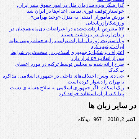
گزارشگر ویژه سازمان ملل در امور حقوق بشر ایران،
خواستار توقف فوری تمامی اعدام‌ها در ایران شد
یورش مأموران امنیتی به منزل «وحید بهرامن»
ورزشکارآزربایجانی
۵۴ معترض بازداشت‌شده در اعتراضات دی‌ماه همچنان در
زندان اردبیل در بازداشت هستند
وال‌استریت ژورنال: امارات ترامپ را به حمله زمینی علیه
ایران ترغیب کرد
اعتراف پزشکیان: جمهوری اسلامی در سخت‌ترین شرایط
پس از انقلاب ۵۷ قرار دارد
طرح ارائه شده به مجلس توسط ترکیه در مورد اعضای
پ.ک.ک
جی دی ونس: اختلاف‌های داخلی در جمهوری اسلامی، مذاکره
با تهران را دشوار کرده است
ریک اسکات: اگر جمهوری اسلامی به سلاح هسته‌ای دست
پیدا کند، از آن استفاده خواهد کرد
در سایر زبان ها
اکتبر 2, 2018
967 دیدگاه