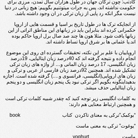
گادتب: چون ترکان جهان در طول هزاران سال تمدن، مرزی برای
حکومت نداشته اند، پس به جرات میتوتنیم بگوییم: هیچ زبانی در دنیا
نیست مگر انکه رد پایی از زبان ترکی در ان وجود داشته باشد.
از انجایکه ترک ها در طول تاریخ بر اسیا و قسمت هایی از اروپا
حکمرانی کرده اند بنابراین باید در زبانهای این مناطق اثراتی از این
زبانها یافت شود. مثلا هون ها چند صد صال برل اروپا حاکم بوده
اند.یا عثمانی ها بر شرق اروپا تساط داشته اند.
اروپاییان با علم بر این نکته، تحقیقات گسترده ای روی این موضوع
انجام داده و نتیجه گرفته اند که 40درصد زبان ایتالیایی، 19درصد
زبان انگلیسی، 17 درصد زبان المانی و… از واژه های زبان ترکی
تشکیل شده اند. همچنین 92درصد زبان فارسی از عربی و ترکی و
زبان های اروپایی(انگلیسی، فرانسوی و….) گرفته شده است. اجازه
بدهیداینگونه بگویم اگر ترکی نبود یک پنجم زبان انگلیسی و دو پنجم
زبان ایتالیایی حذف میشد.
به کلمات انگلیسی زیر توجه کنید که چقدر شبیه کلمات ترکی است
و همچنین ارتباط معنایی هم دارند:
“بوکمک”ترکی به معنای تاکردن کتاب book
“یوغوت” ترکی به معنی ماست
ماست yoghurt