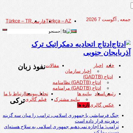
جمعه , آگوست 7 2026
Türkce – TR
Türkçə – AZ
فارسی
ادتاج اتحادیه دمکراتیک ترک
آذربایجان جنوبی
نفوذ زبان
خانه
اخبار
مقالات
اخبار سازمان
ادتاج (GADTB)
ادتاج (GADTB) نظامنامه
ادتاج (GADTB) مرامنامه
رئیس
اسناد
بیانیه ها
تحلیل
پیوندها
ارتباط با ما
ترکی
بیانیه مشترک
فیلم گالری
عکس گالری
تازه ها
جنگ فرسایشی با جمهوری اسلامی، ترامپ را میان سه گزینه
پرهزینه قرار داده است
ترامپ: ما اجازه نمی‌دهیم جمهوری اسلامی به سلاح هسته‌ای
دست پیدا کند