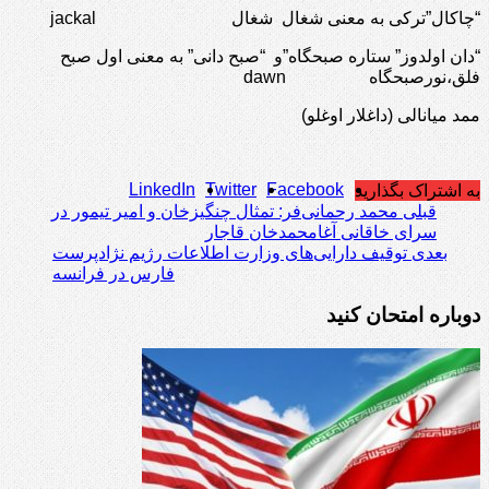
“چاکال”ترکی به معنی شغال شغال jackal
“دان اولدوز” ستاره صبحگاه”و “صبح دانی” به معنی اول صبح
فلق،نورصبحگاه dawn
ممد میانالی (داغلار اوغلو)
LinkedIn
Twitter
Facebook
به اشتراک بگذارید
قبلی
محمد رحمانی‌فر: تمثال چنگیزخان و امیر تیمور در
سرای خاقانی آغامحمدخان قاجار
بعدی
توقیف دارایی‌های وزارت اطلاعات رژیم نژادپرست
فارس در فرانسه
دوباره امتحان کنید