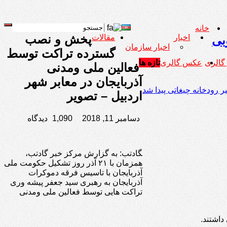
خانه
پخش و نصب
اخبار
مقالات
بی
اخبار سازمان
گسترده تراکت توسط
 گالری
عکس گالری
تازه ها
فعالین ملی ومدنی
آذربایجان در معابر شهر
 رودخانه چیغاتی پیدا شد
اردبیل – تصویر
دسامبر 11, 2018
1,090 دیدگاه
‍گادتب: به گزارش مرکز خبر گادتب،
همزمان با ۲۱ آذر روز تشکیل حکومت ملی
آذربایجان با تاسیس فرقه دموکرات
آذربایجان به رهبری سید جعفر پیشه وری
تراکت هایی توسط فعالین ملی ومدنی
داشتند.