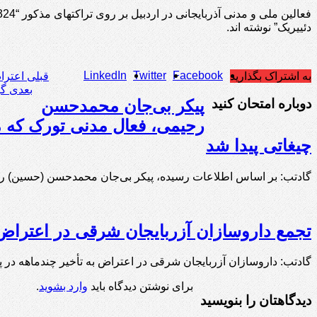
دئییریک” نوشته اند.
LinkedIn
Twitter
Facebook
به اشتراک بگذارید
قبلی
اعتراض‌
بعدی
گونئی
دوباره امتحان کنید
پیکر بی‌جان محمدحسن
رحیمی، فعال مدنی تورک که مد
چیغاتی پیدا شد
گادتب: بر اساس اطلاعات رسیده، پیکر بی‌جان محمدحسن (حسین) رح
تجمع داروسازان آزربایجان شرقی در اعتراض 
گادتب: داروسازان آزربایجان شرقی در اعتراض به تأخیر چندماهه در پردا
برای نوشتن دیدگاه باید
وارد بشوید
.
دیدگاهتان را بنویسید