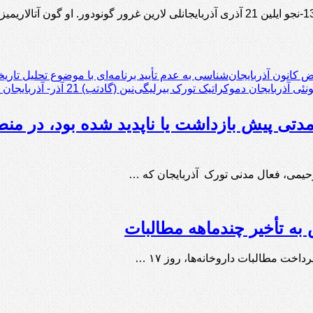
فعالین ملی و مدنی آذربایجانی در اردبیل بر روی تراکتهای مذکور “1324-نجو ایلین 21 آذری آذرب
 کانون آذربایجان‌شناسی به عدم تأیید برنامه‌ای با موضوع تحلیل تاریخی واقعه ۲۱ آذ
 آذربایجان دموکراتیک تورک بیرلیگی‌نین (گادتب) 21 آذر- آذربایجان میللی حکومتی‌نین تشکیلی‌نین ایلدؤنومو موناسیبتیله بیلدیریشی
تی پیش بازداشت یا ناپدید شده بود، در منطق
یمی، فعال مدنی تورک آذربایجان که …
به تأخیر چندماهه مطالبات
خت مطالبات داروخانه‌ها، روز ۱۷ …