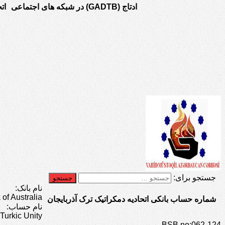
ادتاج (GADTB) در شبکه های اجتماعی
ات
جستجو برای:
نام بانک:
f Australia
شماره حساب بانکی اتحادیه دمکراتیک ترک آذربایجان
نام حساب:
Turkic Unity
BSB no:062-124