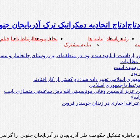
ادتاج اتحادیه دمکراتیک ترک آذربایجان جنو
رئیس
اسناد
بیانیه ها
تحلیل
پیوندها
ارتباط با ما
فیلم
بیانیه مشترک
زداشت یا ناپدید شده بود، در منطقه‌ای بین روستای چالخاماز و مسیر
 مطالبات
رتبط با جمهوری اسلامی
یین عزیز آناسینین وفاتی موناسیبتی ایله باش ساغلیغی مئساژی یاییب
ده»
عتراف اجباری در زندان چوبیندر قزوین
اد و خاطره تشکیل حکومت ملی آذربایجان در آذربایجان جنوبی را گرامی 