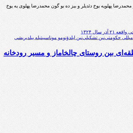
ایجانلی لارین غرور گونودور. او گون آتالاریمیز محمدرضا پهلویه یوخ دئدیلر و بیز ده بو گون محمدرضا پهلوی یه یوخ
ر سال ۱۳۲۴
ه‌ای بین روستای چالخاماز و مسیر رودخانه