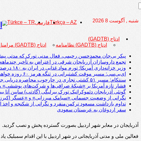
شنبه , آگوست 8 2026
Türkce – TR
Türkçə – AZ
فارسی
ادتاج (GADTB)
ادتاج (GADTB) نظامنامه
ادتاج (GADTB) مرامنامه
پیکر بی‌جان محمدحسن رحیمی، فعال مدنی تورک که مدتی پیش با
تجمع داروسازان آزربایجان شرقی در اعتراض به تأخیر چندماهه
وزیر خزانه‌داری آمریکا: تورم مواد غذایی در ایران به ۱۸۰ درصد رسیده است
ای‌بی‌سی: مسیر موقت کشتیرانی در تنگه هرمز ۶۰ روزه خواهد بود
سنتکام: مسیر ۵۱ کشتی تجاری در چارچوب محاصره دریایی جمهوری اسلامی تغییر داده شد؛ دو کشتی از کار افتادند
فشار تازه آمریکا بر «شبکۀ صرافی‌ها و شرکت‌های پوششی» م
گونئی آذربایجان دئموکراتیک تورک بیرلیگی (گادتب) سایین آتا ب
نگرانی از وضعیت جسمانی «سیامک میرزایی» و «عسگر اکبرزا
تداوم بازداشت مسعود ترکمن‌منفرد و نگرانی از شکنجه و اخذ ا
سفر اردوغان به عربستان‌ سعودی
آذربایجان در معابر شهر اردبیل بصورت گسترده پخش و نصب گردید.
فعالین ملی و مدنی آذربایجانی در شهر اردبیل با این اقدام سمبلیک ی