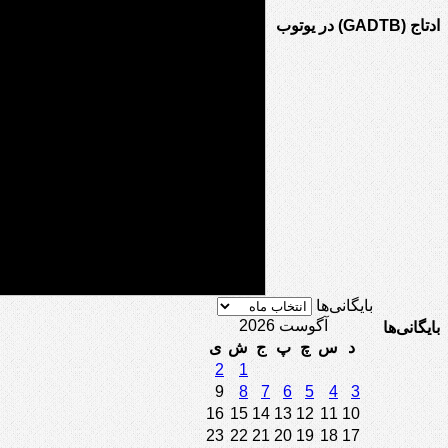
ادتاج (GADTB) در یوتوب
بایگانی‌ها
آگوست 2026
بایگانی‌ها
د
س
چ
پ
ج
ش
ی
2
1
9
8
7
6
5
4
3
16
15
14
13
12
11
10
23
22
21
20
19
18
17