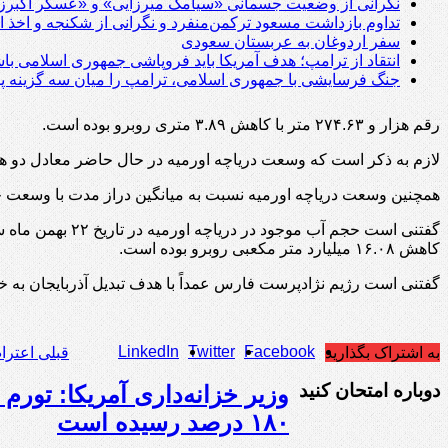
نگرانی از وضعیت جسمانی «سیامک میرزایی» و «عسگر اکبرزا
تداوم بازداشت مسعود ترکمن‌منفرد و نگرانی از شکنجه و اخذ ا
سفر اردوغان به عربستان‌ سعودی
انتقاد از ترامپ؛ هدف آمریکا باید فروپاشی جمهوری اسلامی با
جنگ فرسایشی با جمهوری اسلامی، ترامپ را میان سه گزینه پر
رقم هزار و ۲۷۴.۶۳ متر با کاهش ۳.۸۹ متری روبرو بوده است.
لازم به ذکر است که وسعت دریاچه اورمیه در حال حاضر معادل دو هزار و ۲۷۶.۸۶ کیلومتر مربع بوده که نسبت به مدت مشابه سال گذشته با وسعت هزار و ۸۵۶.۱۸ کیلومتر با رشد هم
همچنین وسعت دریاچه اورمیه نسبت به میانگین دراز مدت با وسعت چهار هزار و ۵۱۴.۸۸ کیلومتر مربع کاهش ۲ هزار و ۲۳۸.۰۲ کیلو
کاهش ۱۶.۰۸ میلیارد متر مکعبی روبرو بوده است.
گفتنی است رژیم نژادپرست فارس عمداً با هدف تبدیل آذربایجان به خر
LinkedIn
Twitter
Facebook
به اشتراک بگذارید
قبلی
اعتراض
دوباره امتحان کنید
وزیر خزانه‌داری آمریکا: تورم 
۱۸۰ درصد رسیده است