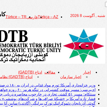
کاهش ۳ متری تر
شنبه , آگوست 8 2026
Türkce – TR
Türkçə – AZ
فارسی
اخبار
مقالات
ادتاج (GADTB)
اخبار سازمان
ادتاج (GADTB) نظامنامه
وزیر خزانه‌داری آمریکا: تورم مواد غذایی در ایران به ۱۸۰ درصد رسیده است
ای‌بی‌سی: مسیر موقت کشتیرانی در تنگه هرمز ۶۰ روزه خواهد بود
سنتکام: مسیر ۵۱ کشتی تجاری در چارچوب محاصره دریایی جمهوری اسلامی تغییر داده شد؛ دو کشتی از کار افتادند
فشار تازه آمریکا بر «شبکۀ صرافی‌ها و شرکت‌های پوششی» م
گونئی آذربایجان دئموکراتیک تورک بیرلیگی (گادتب) سایین آتا ب