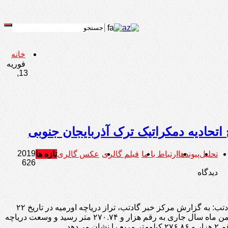
خانه
فوریه
13,
 اتحادیه دمکراتیک ترک آذربایجان جنوبی
2019
تحلیل
پیوندها
ارتباط با ما
فیلم گالری
عکس گالری
تازه ها
626
دیدگاه
گادتب: به گزارش مرکز خبر گادتب، تراز دریاچه اورمیه در تاریخ ۲۲
بهمن ماه سال جاری به رقم هزار و ۲۷۰.۷۴ متر رسید و وسعت دریاچه
یلومتر مربع را نشان می‌دهد.