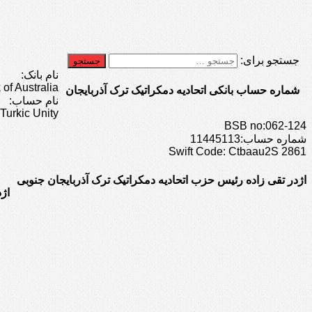
جستجو برای:
نام بانک:
f Australia
شماره حساب بانکی اتحادیه دمکراتیک ترک آذربایجان
نام حساب:
Turkic Unity
BSB no:062-124
شماره حساب:11445113
Swift Code: Ctbaau2S 2861
اژدر تقی زاده رئیس حزب اتحادیه دمکراتیک ترک آذربایجان جنوبی
اژ