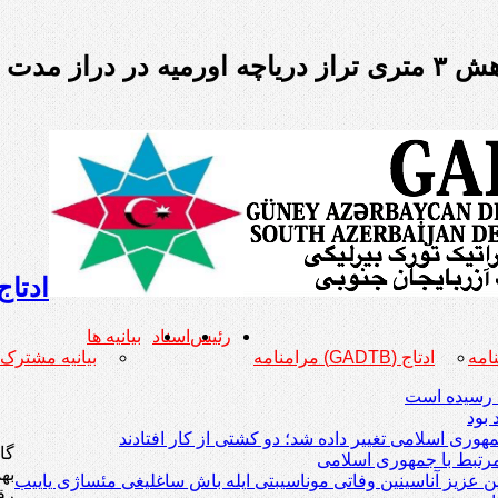
از دریاچه اورمیه در دراز مدت
ادتاج
رئیس
اسناد
بیانیه ها
ادتاج (GADTB) مرامنامه
بیانیه مشترک
رتبط با جمهوری اسلامی
یین عزیز آناسینین وفاتی موناسیبتی ایله باش ساغلیغی مئساژی یاییب
رقم ۲ هزار و ۲۷۶.۸۶ ک