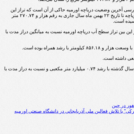
رسی آخرین وضعیت دریاچه اورمیه حاکی از آن است که تراز این
دریاچه تا تاریخ ۲۲ بهمن ماه سال جاری به رقم هزار و ۲۷۰.۷۴ متر
یده است.
 این بین تراز سطح آب دریاچه اورمیه نسبت به میانگین دراز مدت با
گفتنی است حجم آب موجود در دریاچه اورمیه در تاریخ ۲۲ بهمن ماه سال جاری رقم ۱.۹۹ میلیارد متر مکعب بوده که نسبت به مدت مشابه سال گذشته با رشد ۰.۷۴ میلیارد متر مکعبی و نسبت به دراز مدت با
غور در چین
ترکی” با تلاش فعالین ملی آذربایجانی در دانشگاه صنعتی اورمیه