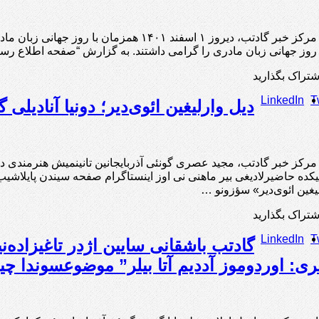
گادتب: به گزارش مرکز خبر گادتب، دیروز ۱ اسفند 
ز جهانی زبان مادری را گرامی داشتند. به گزارش “صفحه اطلاع رسانی
شتراک بگذارید
LinkedIn
T
دیل وارلیغین ائوی‌دیر؛ دونیا آنادیلی 
یکده حاضیرلادیغی بیر ماهنی نی اوز اینستاگرام صفحه سیندن پایلاشیب. ب
رلیغین ائوی‌دیر» سؤزونو …
شتراک بگذارید
LinkedIn
T
گادتب باشقانی سایین اژدر تاغیزاده‌ن
لری: اوردوموز آددیم آتا بیلر” موضوعسوندا چ