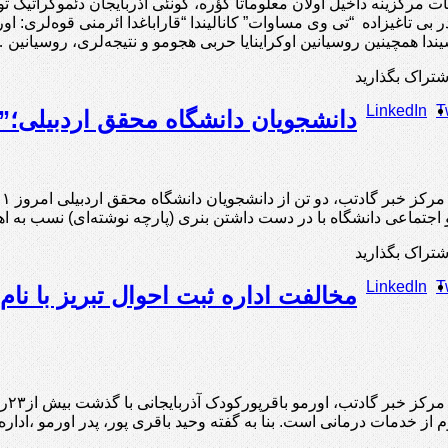
 مرکزینه داخیل اولان معلوماتا گؤره، گونئی آذربایجان دئموکراتیک تور
 بی تاغیزاده “تی وی مساوات” کانالیندا “قاراباغدا ائرمنی قوه‌لری: ا
یندا همچینین روسیانین اوکراینایا حربی هجومو و نتیجه‌لری، روسیانین 
شتراک بگذارید
LinkedIn
T
دانشجویان دانشگاه محقق اردبیلی؛” آنا
اجتماعی دانشگاه با در دست داشتن بنری (پارچه نوشته‌ای) نسب به ا
شتراک بگذارید
LinkedIn
T
مخالفت‌ اداره‌ ثبت‌ احوال‌ تبریز با‌ ن
گاد
‌ از خدمات‌ درمانی است. بنا به گفته وحید باقری پور، پدر اورمو ،اداره‌ ث