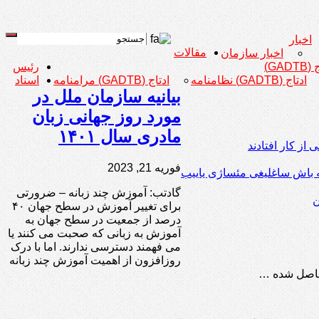
اخبار
مقالات
اخبار سازمان
GADT)
رئیس
ادتاج (GADTB) نظامنامه
ادتاج (GADTB) مرامنامه
اسناد
بیانیه سازمان ملل در
مورد روز جهانی زبان
مادری سال ۱۴۰۱
فوریه 21, 2023
یله باش ساغلیغی مئساژی یاییب
گادتب: آموزش چند زبانه – ضرورتی
ن
برای تغییر آموزش در سطح جهان ۴۰
درصد از جمعیت در سطح جهان به
آموزش به زبانی که صحبت می کنند یا
می فهمند دسترسی ندارند. اما با درک
روزافزون از اهمیت آموزش چند زبانه
 حاصل شده …