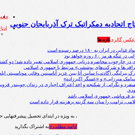
خانه
اج اتحادیه دمکراتیک ترک آذربایجان جنوبی
ادتاج (B
عکس گالری
تازه ها
ر ایران به ۱۸۰ درصد رسیده است
هرمز ۶۰ روزه خواهد بود
صرافی‌ها و شرکت‌های پوششی» مرتبط با جمهوری اسلامی
رک بیرلیگی (گادتب) سایین آتا بیین عزیز آناسینین وفاتی موناسیبتی ا
امک میرزایی» و «عسگر اکبرزاده»
فرد و نگرانی از شکنجه و اخذ اعتراف اجباری در زندان چوبیندر قزوی
ودی
باید فروپاشی جمهوری اسلامی باشد
ی، ترامپ را میان سه گزینه پرهزینه قرار داده است
، به ویژه در ابتدای تحصیل پیشرفتهایی
ادامه مطلب »
به اشتراک بگذارید