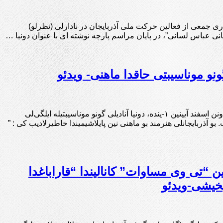
۱۴۰۱ همزمان با روز جهانی زبان مادری جمعی از فعالین حرکت ملی آذربایجان در نادارلی (نظرلو)
 عباس لسانی”، در پایان مراسم پارچه نوشته ای با عنوان دونیا …
گونو موناسیبتی حاقدا ماهنی- ویدئو
گادتب: به گزارش مرکز خبر گادتب، مجید عصری گونئی آذربایجانین تانینمیش هنرمندی دونن اسفند آیینین ۱-ینده، دونیا آنادیلی گونو موناسیبتیله ایلگی‌لی
و آذربایجانلی هنرمند بو ماهنی نین پایلاشیمیندا خاطیرلادیب کی : ”
ین “تی وی مساوات” کانالیندا “قاراباغدا
یخیشی-ویدئو