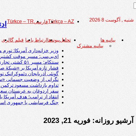
شنبه , آگوست 8 2026
Türkce – TR
Türkçə – AZ
فارسی
ادت
بیانیه ها
تحلیل
پیوندها
ارتباط با ما
فیلم گالری
بیانیه مشترک
وزیر خزانه‌داری آمریکا: تورم مواد غذایی د
ای‌بی‌سی: مسیر موقت کشتیرانی در تنگه 
سنتکام: مسیر ۵۱ کشتی تجاری در چارچوب محاصره دریایی جمهوری اسلامی تغییر داده شد؛ دو کشتی از کار افتادند
فشار تازه آمریکا بر «شبکۀ 
گونئی آذربایجان دئموکراتیک تو
نگرانی از وضعیت جسمانی «سی
تداوم بازداشت مسعود ترکمن‌من
سفر اردوغان به عربستان‌ سع
انتقاد از ترامپ؛ هدف آمریکا 
جنگ فرسایشی با جمهوری اسلام
آرشیو روزانه:
فوریه 21, 2023