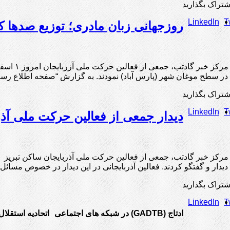
شتراک بگذارید
LinkedIn
T
روزجهانی زبان مادری؛ توزیع صدها ک
 در سطح موغان شهر (پارس آباد) نمودند. به گزارش “صفحه اطلاع ر
شتراک بگذارید
LinkedIn
T
دیدار جمعی از فعالین حرکت ملی آذربا
رکز خبر گادتب، جمعی از فعالین حرکت ملی آذربایجان ساکن تبریز با 
، دیدار و گفتگو کردند. فعالین آذربایجانی در این دیدار در خصوص مسائل
شتراک بگذارید
LinkedIn
T
ادتاج (GADTB) در شبکه های اجتماعی
اتحادیه استقلال