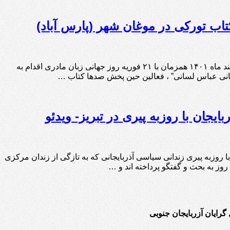
تاب تورکی در موغان شهر (پارس آباد)
گادتب: به گزارش مرکز خبر گادتب، جمعی از فعالین حرکت ملی‌ آزربایجان امروز ۱ اسفند ماه ۱۴۰۱ همزمان با ۲۱ فوریه روز جهانی زبان مادری اقدام به
سانی عباس لسانی” ، فعالین حین پخش صدها کتاب …
یجان با روزبه پیری در تبریز- ویدئو
روزبه پیری زندانی سیاسی آذربایجانی که به تازگی از زندان مرکزی
 روز به بحث و گفتگو پرداخته اند و …
 گرایان آزربایجان جنوبی