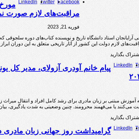
LinkedIn
Twitter
Facebook
مورخ 
مراقبت‌های لازم صورت نم
فوریه 21, 2023
ی آرایانجان استاد دانشگاه تاریخ و نویسنده کتاب‌های دوره سلجوقی که
بت‌های لازم دولت این کشور از آثار تاریخی متعلق به این دوران ابراز
شتراک بگذارید
LinkedIn
T
پیام خانم آودری آزولای، مدیر کل یو
بت می‌کنند یا می‌فهمند محرومند. چنین وضعیتی به شدت یادگیری، بیا
شتراک بگذارید
LinkedIn
T
گرامیداشت روز جهانی زبان مادری د