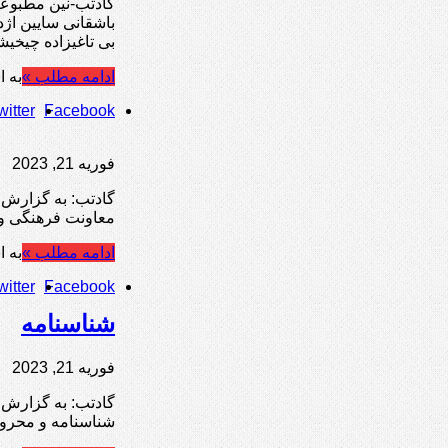
گادتب-نین مطبوعات
باشقانی سایین اژدر
بی تاغیزاده چیخیش
ادامه مطلب »
به ا
witter
Facebook
فوریه 21, 2023
معاونت فرهنگی و 
ادامه مطلب »
به ا
witter
Facebook
شناسنامه‌
فوریه 21, 2023
شناسنامه‌ ‌و‌ محروم