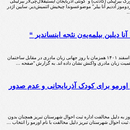
ک بیرلیگی (گادتب) و گونئی آذربایجان ایستیقلال‌چی‌لار بیرلیگی
وردوموز آددیم آتا بیلر” موضوعسوندا چیخیش ائتمیش‌دیر. سایین اژدر
…
 دیلین بیلمه‌یه‌ن نئجه اینساندیر “
گادتب: به گزارش مرکز خبر گادتب، دو تن از دانشجویان دانشگاه محقق اردبیلی امروز ۱ اسفند ۱۴۰۱ همزمان با روز جهانی زبان مادری در مقابل ساختمان
همیت زبان مادری واکنش نشان داده اند. به گزارش “صفحه …
ام‌ اورمو برای کودک آذربایجانی و‌ عدم‌ صدور‌
تب: به گزارش مرکز خبر گادتب، اورمو باقرپورکودک‌ آذربایجانی‌ با‌ گذشت‌ بیش‌ از۲۳روز‌ به‌ دلیل‌ مخالفت اداره ثبت احوال شهرستان تبریز همچنان‌ بدون‌
بت‌ احوال‌ شهرستان تبریز دلیل‌ مخالفت‌ با‌ نام‌ اورمو را‌ انتخاب‌ …