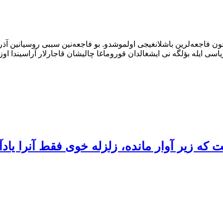
خی اوچون فاجعه‌لرین باشلانغیجی اولموشدو. بو فاجعه‌نین سببی روسیانین
ریاسی ایله بؤلگه نی ایشغالدان قوروماغا چالیشان قاجارلار آراسیندا ا
که زیر آوار مانده، زلزله خوی فقط آنرا یاد