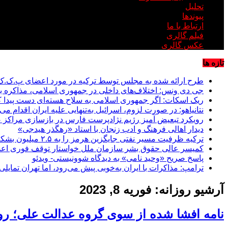
تحلیل
پیوندها
ارتباط با ما
فیلم گالری
عکس گالری
تازه ها
طرح ارائه شده به مجلس توسط ترکیه در مورد اعضای پ.ک.ک
جی دی ونس: اختلاف‌های داخلی در جمهوری اسلامی، مذاکره با
ریک اسکات: اگر جمهوری اسلامی به سلاح هسته‌ای دست پیدا کند
نتانیاهو: در صورت لزوم، اسرائیل به‌تنهایی علیه ایران اقدام می‌
رویکرد تبعیض آمیز رژیم نژادپرست فارس در بازسازی مراکز صن
دیدار اهالی فرهنگ و ادب زنجان با استاد «رهگذر هیدجی»
ترکیه ظرفیت مسیر نفتی جایگزین هرمز را به ۲.۵ میلیون بشکه در روز می‌رساند
کمیسر عالی حقوق بشر سازمان ملل خواستار توقف فوری اعدام
پاسخ صریح «وحید نامی» به دیدگاه شوونیستی- ویدئو
ترامپ: مذاکرات با ایران به‌خوبی پیش می‌رود، اما تهران تمایلی ب
آرشیو روزانه:
فوریه 8, 2023
نامه افشا شده از سوی گروه عدالت علی؛ رو