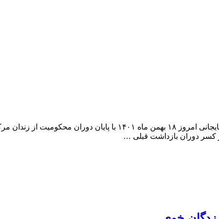
گادتب: به گزارش مرکز خبر گادتب، حسین کوشی فعال کارگری آذربایجانی ا
 زدگان خوی