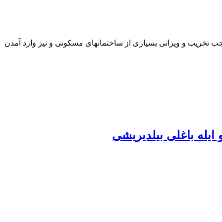
، دست و پنجه نرم می‌کند.زلزله موجب تخریب و ویرانی بسیاری از ساختمانهای مسکونی و نیز وارد آمدن
 ایله باغلی بیلدیریشی