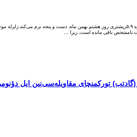
گادتب: به گزارش مرکز خبر گادتب، خوی همچنان با عواقب زمین‌لرزه ۵.۹ریشتری روز هشتم بهمن ماه
 نامشخص باقی مانده است، زیرا …
(گادتب) تورکمنچای مقاویله‌سی‌نین ایل دؤنومو