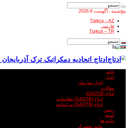
پنج‌شنبه , آگوست 6 2026
Türkçə – AZ
فارسی
Türkce – TR
ادتاج اتحادیه دمکراتیک ترک آذربایجان 
خانه
اخبار
اخبار سازمان
مقالات
ادتاج (GADTB)
ادتاج (GADTB) نظامنامه
ادتاج (GADTB) مرامنامه
رئیس
اسناد
بیانیه ها
بیانیه مشترک