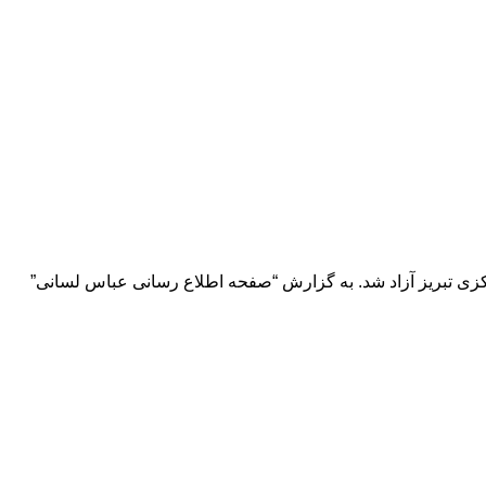
مروز ۱۸ بهمن ماه ۱۴۰۱ با پایان دوران محکومیت از زندان مرکزی تبریز آزاد شد. به گزارش “صفحه اطلاع رسانی عباس لسانی”