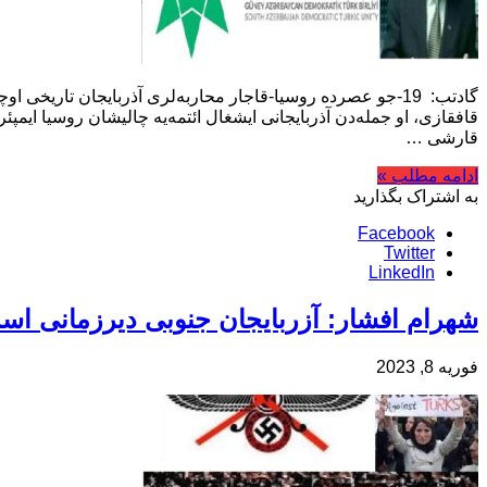
گادتب: 19-جو عصرده روسیا-قاجار محاربه‌لری آذربایجان تاری
قافقازی، او جمله‌دن آذربایجانی ایشغال ائتمه‌یه چالیشان روسیا ایمپئ
قارشی …
ادامه مطلب »
به اشتراک بگذارید
Facebook
Twitter
LinkedIn
شهرام افشار: آزربایجان جنوبی دیرزمانی است 
فوریه 8, 2023