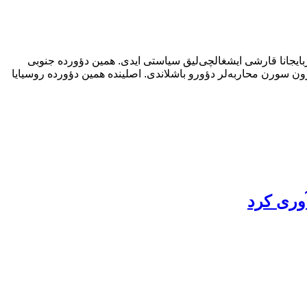
 آذربایجانا قارشی ایشغالچی‌لیق سیاستی ایدی. همین دؤورده جنوبی
وزون سورن محاربه‌لر دؤورو باشلاندی. اصلینده همین دؤورده روسیایا
آوری کرد