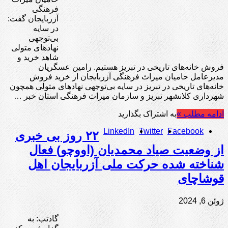
فرهنگی
آزربایجان گفت:
در سایه
بی‌توجهی
نهادهای متولی
شاهد خرید و
فروش خانه‌های تاریخی در تبریز هستیم. رامین عسگریان
مدیرعامل حامیان میراث فرهنگی آزربایجان از خرید فروش
خانه‌های تاریخی در تبریز در سایه بی‌توجهی نهادهای متولی همچون
شهرداری کلانشهر تبریز و سازمان میراث فرهنگی استان خبر …
ادامه مطلب »
به اشتراک بگذارید
LinkedIn
Twitter
Facebook
۲۲ روز بی خبری
از وضعیت صیاد محمدیان (اووچو) فعال
شناخته شده حرکت ملی آزربایجان اهل
قوشاچای
ژوئن 6, 2024
گادتب: به