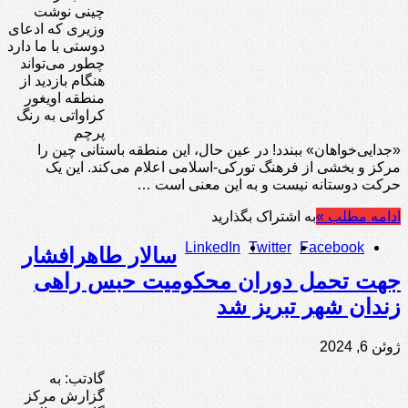
چینی نوشت
وزیری که ادعای
دوستی با ما دارد
چطور می‌تواند
هنگام بازدید از
منطقه اویغور
کراواتی به رنگ
پرچم
«جدایی‌خواهان» ببندد! در عین حال، این منطقه باستانی چین را
مرکز و بخشی از فرهنگ تورکی-اسلامی اعلام می‌کند. این یک
حرکت دوستانه نیست و به این معنی است …
ادامه مطلب »
به اشتراک بگذارید
LinkedIn
Twitter
Facebook
سالار طاهرافشار
جهت تحمل دوران محکومیت حبس راهی
زندان شهر تبریز شد
ژوئن 6, 2024
گادتب: به
گزارش مرکز