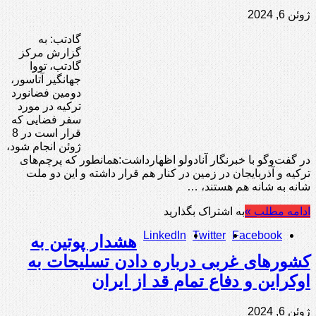
ژوئن 6, 2024
گادتب: به
گزارش مرکز
گادتب، تووا
جهانگیر آتاسور،
دومین فضانورد
ترکیه در مورد
سفر فضایی که
قرار است در 8
ژوئن انجام شود،
در گفت‌وگو با خبرنگار آنادولو اظهارداشت:‌همانطور که پرچم‌های
ترکیه و آذربایجان در زمین در کنار هم قرار داشته و این دو ملت
شانه به شانه هم هستند، …
ادامه مطلب »
به اشتراک بگذارید
LinkedIn
Twitter
Facebook
هشدار پوتین به
کشورهای غربی درباره دادن تسلیحات به
اوکراین و دفاع تمام قد از ایران
ژوئن 6, 2024