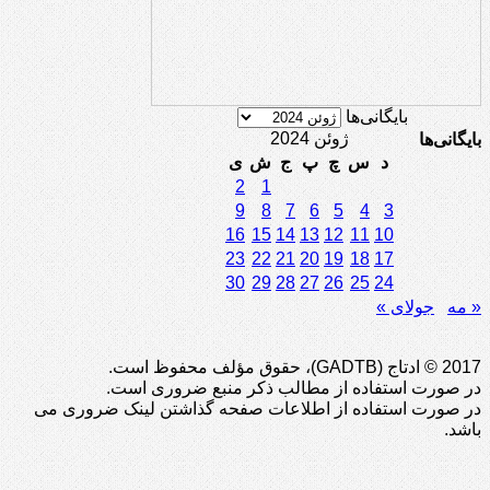
بایگانی‌ها
ژوئن 2024
بایگانی‌ها
د
س
چ
پ
ج
ش
ی
2
1
9
8
7
6
5
4
3
16
15
14
13
12
11
10
23
22
21
20
19
18
17
30
29
28
27
26
25
24
« مه
جولای »
2017 © ادتاج (GADTB)، حقوق مؤلف محفوظ است.
در صورت استفاده از مطالب ذکر منبع ضروری است.
در صورت استفاده از اطلاعات صفحه گذاشتن لینک ضروری می
باشد.