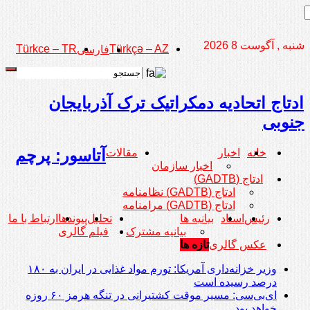
شنبه , آگوست 8 2026
Türkce – TR
Türkçə – AZ
فارسی
ادتاج اتحادیه دمکراتیک ترک آذربایجان
جنوبی
آتاسور: پرچم
خانه
اخبار
مقالات
اخبار سازمان
ادتاج (GADTB)
ادتاج (GADTB) نظامنامه
ادتاج (GADTB) مرامنامه
رئیس
اسناد
بیانیه ها
تحلیل
پیوندها
ارتباط با ما
بیانیه مشترک
فیلم گالری
عکس گالری
تازه ها
وزیر خزانه‌داری آمریکا: تورم مواد غذایی در ایران به ۱۸۰
درصد رسیده است
ای‌بی‌سی: مسیر موقت کشتیرانی در تنگه هرمز ۶۰ روزه
خواهد بود