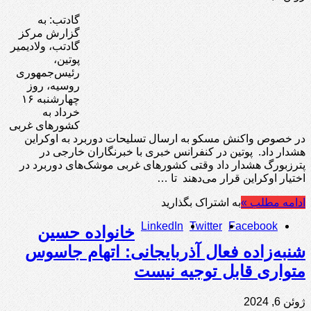
گادتب: به
گزارش مرکز
گادتب، ولادیمیر
پوتین،
رئیس‌جمهوری
روسیه، روز
چهارشنبه ۱۶
خرداد به
کشورهای غربی
در خصوص واکنش مسکو به ارسال تسلیحات دوربرد به اوکراین
هشدار داد. پوتین در کنفرانس خبری با خبرنگاران خارجی در
پترزبورگ هشدار داد وقتی کشورهای غربی موشک‌های دوربرد در
اختیار اوکراین قرار می‌دهند تا …
ادامه مطلب »
به اشتراک بگذارید
LinkedIn
Twitter
Facebook
خانواده حسین
شنبه‌زاده فعال آذربایجانی: اتهام جاسوس
متواری قابل توجیه نیست
ژوئن 6, 2024