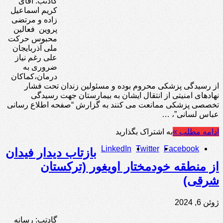
گادتب: آقای
کریم اسماعیل
زاده و مرتضی
پروین فعالین
محبوس حرکت
ملی آذربایجان
علی رغم نیاز
ضروری به
درمان،کماکان
از رسیدگی پزشکی محروم بوده و مسئولین زندان تحت فشار
نهادهای امنیتی از انتقال ایشان به بیمارستان جهت رسیدگی
تخصصی پزشکی ممانعت می کنند به گزارش “صفحه اطلاع رسانی
عباس لسانی”، …
ادامه مطلب »
به اشتراک بگذارید
LinkedIn
Twitter
Facebook
بازتاب دیدار فیدان
از منطقه خودمختار اویغور (ترکستان
شرقی)
ژوئن 6, 2024
گادتب: رسانه