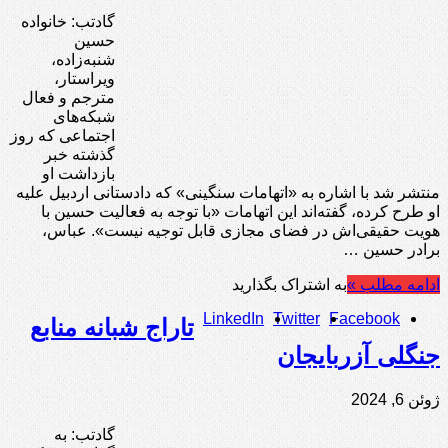
گادتب: خانواده
حسین
شنبه‌زاده،
ویراستار،
مترجم و فعال
شبکه‌های
اجتماعی که روز
گذشته خبر
بازداشت او
منتشر شد با اشاره به «اتهامات سنگینی» که دادستانی اردبیل علیه
او طرح کرده، گفته‌اند این اتهامات «با توجه به فعالیت حسین با
هویت حقیقی‌اش در فضای مجازی قابل توجیه نیست». عباس،
برادر حسین …
ادامه مطلب »
به اشتراک بگذارید
LinkedIn
Twitter
Facebook
تاراج شبانه منابع
جنگلی آزربایجان
ژوئن 6, 2024
گادتب: به