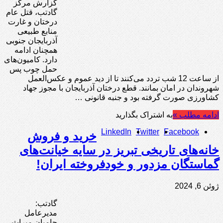
گزارش مرکز
گادتب، قتل عام
درختان و غارت
منابع طبیعی
آذربایجان جنوبی
همچنان ادامه
دارد. کامیون‌های
حمل چوب پس
از ساعت 12 شب تردد می‌کنند تا از دید عموم و عکس‌العمل
شهروندان در امان بمانند. قطع درختان آذربایجان با مجوز جهاد
کشاورزی صورت گرفته بود و جنبه قانونی …
ادامه مطلب »
به اشتراک بگذارید
LinkedIn
Twitter
Facebook
خرید و فروش
خانه‌های تاریخی تبریز در سایه خیانت‌های
گماستگان مزدور و خودفروخته ایران!
ژوئن 6, 2024
گادتب:
مدیرعامل
حامیان میراث