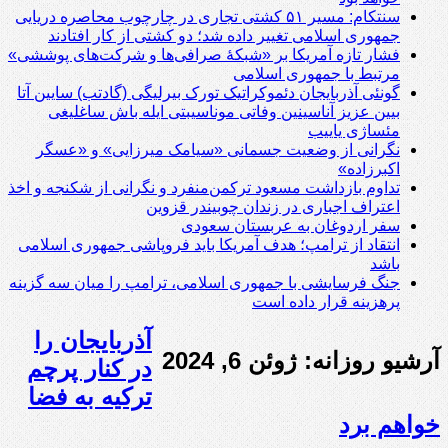
سنتکام: مسیر ۵۱ کشتی تجاری در چارچوب محاصره دریایی
جمهوری اسلامی تغییر داده شد؛ دو کشتی از کار افتادند
فشار تازه آمریکا بر «شبکۀ صرافی‌ها و شرکت‌های پوششی»
مرتبط با جمهوری اسلامی
گونئی آذربایجان دئموکراتیک تورک بیرلیگی (گادتب) سایین آتا
بیین عزیز آناسینین وفاتی موناسیبتی ایله باش ساغلیغی
مئساژی یاییب
نگرانی از وضعیت جسمانی «سیامک میرزایی» و «عسگر
اکبرزاده»
تداوم بازداشت مسعود ترکمن‌منفرد و نگرانی از شکنجه و اخذ
اعتراف اجباری در زندان چوبیندر قزوین
سفر اردوغان به عربستان‌ سعودی
انتقاد از ترامپ؛ هدف آمریکا باید فروپاشی جمهوری اسلامی
باشد
جنگ فرسایشی با جمهوری اسلامی، ترامپ را میان سه گزینه
پرهزینه قرار داده است
آذربایجان را
آرشیو روزانه:
ژوئن 6, 2024
در کنار پرچم
ترکیه به فضا
خواهم برد