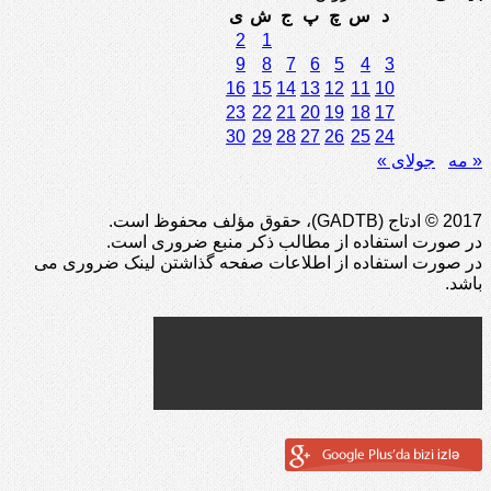
د
س
چ
پ
ج
ش
ی
2
1
9
8
7
6
5
4
3
16
15
14
13
12
11
10
23
22
21
20
19
18
17
30
29
28
27
26
25
24
« مه
جولای »
2017 © ادتاج (GADTB)، حقوق مؤلف محفوظ است.
در صورت استفاده از مطالب ذکر منبع ضروری است.
در صورت استفاده از اطلاعات صفحه گذاشتن لینک ضروری می
باشد.