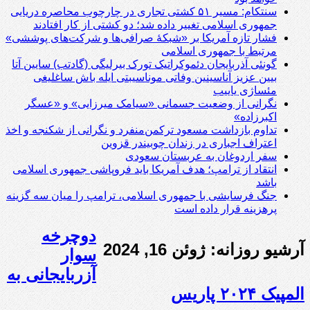
سنتکام: مسیر ۵۱ کشتی تجاری در چارچوب محاصره دریایی
جمهوری اسلامی تغییر داده شد؛ دو کشتی از کار افتادند
فشار تازه آمریکا بر «شبکۀ صرافی‌ها و شرکت‌های پوششی»
مرتبط با جمهوری اسلامی
گونئی آذربایجان دئموکراتیک تورک بیرلیگی (گادتب) سایین آتا
بیین عزیز آناسینین وفاتی موناسیبتی ایله باش ساغلیغی
مئساژی یاییب
نگرانی از وضعیت جسمانی «سیامک میرزایی» و «عسگر
اکبرزاده»
تداوم بازداشت مسعود ترکمن‌منفرد و نگرانی از شکنجه و اخذ
اعتراف اجباری در زندان چوبیندر قزوین
سفر اردوغان به عربستان‌ سعودی
انتقاد از ترامپ؛ هدف آمریکا باید فروپاشی جمهوری اسلامی
باشد
جنگ فرسایشی با جمهوری اسلامی، ترامپ را میان سه گزینه
پرهزینه قرار داده است
دوچرخه
آرشیو روزانه:
ژوئن 16, 2024
سوار
آزربایجانی به
المپیک ۲۰۲۴ پاریس