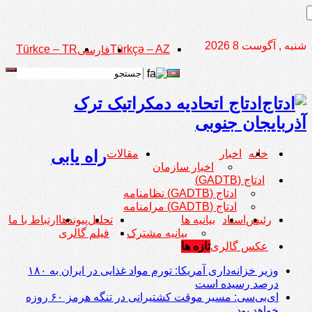
شنبه , آگوست 8 2026
Türkce – TR
Türkçə – AZ
فارسی
ادتاج اتحادیه دمکراتیک ترک
آذربایجان جنوبی
راه یابی
خانه
اخبار
مقالات
اخبار سازمان
ادتاج (GADTB)
ادتاج (GADTB) نظامنامه
ادتاج (GADTB) مرامنامه
رئیس
اسناد
بیانیه ها
تحلیل
پیوندها
ارتباط با ما
بیانیه مشترک
فیلم گالری
عکس گالری
تازه ها
وزیر خزانه‌داری آمریکا: تورم مواد غذایی در ایران به ۱۸۰
درصد رسیده است
ای‌بی‌سی: مسیر موقت کشتیرانی در تنگه هرمز ۶۰ روزه
خواهد بود