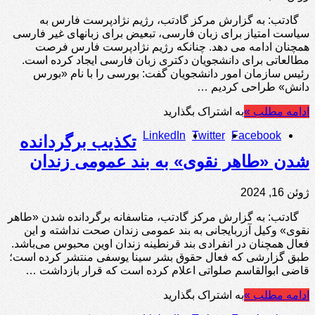
گادتب: به گزارش مرکز گادتب، رژیم نژادپرست فارس به
سیاست امتیاز برای زبان فارسی، تبعیض برای زبانهای غیر فارسی
همچنان ادامه می دهد. چنانکه رژیم نژادپرست فارس فرصت
مطالعاتی برای دانشجویان دکتری زبان فارسی ایجاد کرده است.
رئیس سازمان امور دانشجویان گفت: بورسی را با نام «بورس
دانش» طراحی کردیم …
ادامه مطلب »
به اشتراک بگذارید
LinkedIn
Twitter
Facebook
تکذیب برگردانده
شدن «طاهر نقوی» به بند عمومی زندان
ژوئن 16, 2024
گادتب: به گزارش مرکز گادتب، متاسفانه برگردانده شدن «طاهر
نقوی» وکیل آزربایجانی به بند عمومی زندان صحت نداشته و این
فعال همچنان در انفرادی بند قرنطینه زندان اوین محبوس می‌باشد.
طبق گزارشی که فعال حقوق بشر سینا یوسفی منتشر کرده است؛
قاضی ابوالقاسم صلواتی اعلام کرده است که قرار بازداشت …
ادامه مطلب »
به اشتراک بگذارید