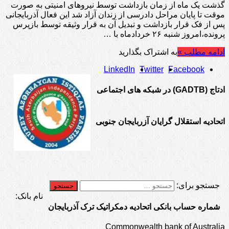
گذشت یک ماه از زمان بازداشت توسط نیروهای امنیتی به صورت
موقت تا پایان مراحل دادرسی از زندان آزاد شد این فعال آذربایجانی
پس از فک قرار بازداشت و تبدیل آن به قرار وثیقه توسط بازپرس
پرونده،امروز شنبه ۲۶ خردادماه با …
ادامه مطلب »
به اشتراک بگذارید
LinkedIn
Twitter
Facebook
ادتاج (GADTB) در شبکه های اجتماعی
اتحادیه استقلال گرایان آزربایجان جنوبی
جستجو برای:
نام بانک:
شماره حساب بانکی اتحادیه دمکراتیک ترک آذربایجان
Commonwealth bank of Australia