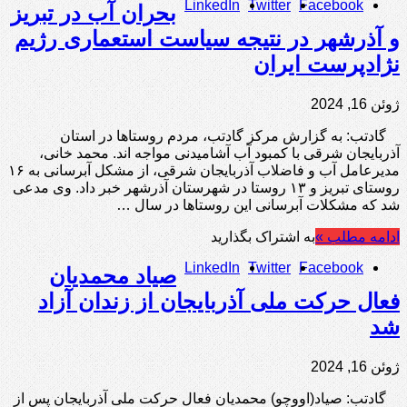
LinkedIn
Twitter
Facebook
بحران آب در تبریز
و آذرشهر در نتیجه سیاست استعماری رژیم
نژادپرست ایران
ژوئن 16, 2024
گادتب: به گزارش مرکز گادتب، مردم روستاها در استان
آذربایجان شرقی با کمبود آب آشامیدنی مواجه اند. محمد خانی،
مدیرعامل آب و فاضلاب آذربایجان‌ شرقی، از مشکل آبرسانی به ۱۶
روستای تبریز و ۱۳ روستا در شهرستان آذرشهر خبر داد. وی مدعی
شد که مشکلات آبرسانی این روستاها در سال …
ادامه مطلب »
به اشتراک بگذارید
LinkedIn
Twitter
Facebook
صیاد محمدیان
فعال حرکت ملی آذربایجان از زندان آزاد
شد
ژوئن 16, 2024
گادتب: صیاد(اووچو) محمدیان فعال حرکت ملی آذربایجان پس از