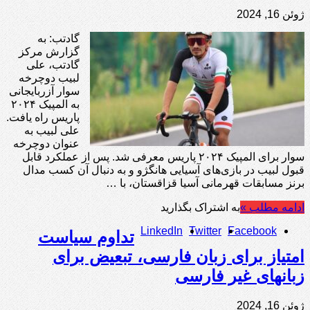
ژوئن 16, 2024
گادتب: به
گزارش مرکز
گادتب، علی
لبیب دوچرخه
سوار آزربایجانی
به المپیک ۲۰۲۴
پاریس راه یافت.
علی لبیب به
عنوان دوچرخه
سوار برای المپیک ۲۰۲۴ پاریس معرفی شد. پس از عملکرد قابل
قبول لبیب در بازی‌های آسیایی هانگژو و به دنبال آن کسب مدال
برنز مسابقات قهرمانی آسیا قزاقستان، با …
ادامه مطلب »
به اشتراک بگذارید
LinkedIn
Twitter
Facebook
تداوم سیاست
امتیاز برای زبان فارسی، تبعیض برای
زبانهای غیر فارسی
ژوئن 16, 2024